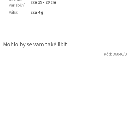
cca 15 - 20 cm
variabilní
:
Váha
:
cca 4 g
Kód:
36046/D