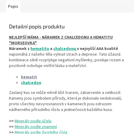
Popis
Detailní popis produktu
NEJLEPŠÍ MÁMA - NÁRAMEK Z CHALCEDONU A HEMATITU
"MORSEOVKA"
Náramek z
hematitu
a
chalcedonu
v nejvyšší AAA kvalitě
napomáhá z našeho těla vyhnat strach a deprese. Tato úžasná
kombinace silně rozptyluje negativní myšlenky, posiluje rozum a
pozitivně ovlivňuje vnitřní lásku a mateřství.
hematit
chalcedon
Zaslaný kus se může mírně lišit tvarem, zabarvením a velikostí.
Kameny jsou symbolem přírody, která je dokonale nedokonalá,
proto všechny nevyrovnanosti v kamenech jsou odrazem
nádherného přírodního růstu a jedinečnosti každého kusu.
>>
Minerály podle účelu
>>
Minerály podle znamení
>>
Minerály podle životního čísla