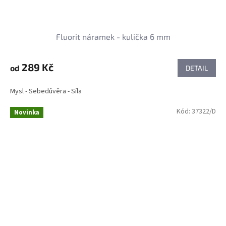
Fluorit náramek - kulička 6 mm
289 Kč
od
DETAIL
Mysl - Sebedůvěra - Síla
Kód:
37322/D
Novinka