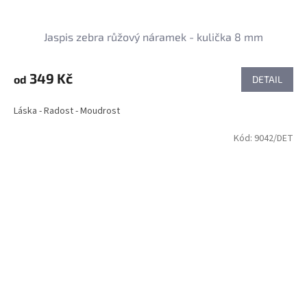
Jaspis zebra růžový náramek - kulička 8 mm
349 Kč
od
DETAIL
Láska - Radost - Moudrost
Kód:
9042/DET