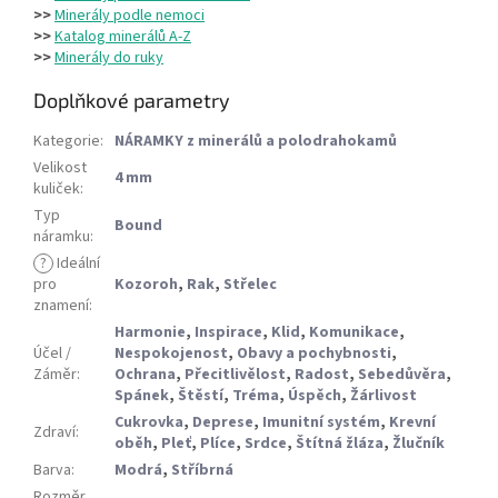
>>
Minerály podle nemoci
>>
Katalog minerálů A-Z
>>
Minerály do ruky
Doplňkové parametry
Kategorie
:
NÁRAMKY z minerálů a polodrahokamů
Velikost
4 mm
kuliček
:
Typ
Bound
náramku
:
?
Ideální
pro
Kozoroh
,
Rak
,
Střelec
znamení
:
Harmonie
,
Inspirace
,
Klid
,
Komunikace
,
Účel /
Nespokojenost
,
Obavy a pochybnosti
,
Záměr
:
Ochrana
,
Přecitlivělost
,
Radost
,
Sebedůvěra
,
Spánek
,
Štěstí
,
Tréma
,
Úspěch
,
Žárlivost
Cukrovka
,
Deprese
,
Imunitní systém
,
Krevní
Zdraví
:
oběh
,
Pleť
,
Plíce
,
Srdce
,
Štítná žláza
,
Žlučník
Barva
:
Modrá
,
Stříbrná
Rozměr