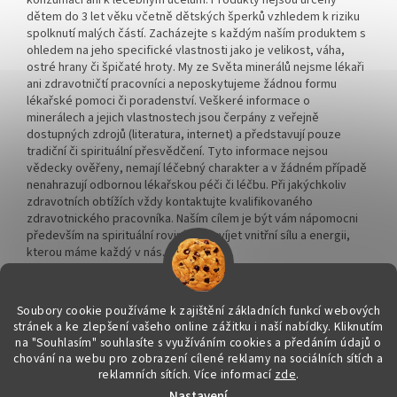
konzumaci ani k léčebným účelům. Produkty nejsou určeny
dětem do 3 let věku včetně dětských šperků vzhledem k riziku
spolknutí malých částí. Zacházejte s každým naším produktem s
ohledem na jeho specifické vlastnosti jako je velikost, váha,
ostré hrany či špičaté hroty. My ze Světa minerálů nejsme lékaři
ani zdravotničtí pracovníci a neposkytujeme žádnou formu
lékařské pomoci či poradenství. Veškeré informace o
minerálech a jejich vlastnostech jsou čerpány z veřejně
dostupných zdrojů (literatura, internet) a představují pouze
tradiční či spirituální přesvědčení. Tyto informace nejsou
vědecky ověřeny, nemají léčebný charakter a v žádném případě
nenahrazují odbornou lékařskou péči či léčbu. Při jakýchkoliv
zdravotních obtížích vždy kontaktujte kvalifikovaného
zdravotnického pracovníka. Naším cílem je být vám nápomocni
především na spirituální rovině a rozvíjet vnitřní sílu a energii,
kterou máme každý v nás.
Soubory cookie používáme k zajištění základních funkcí webových
stránek a ke zlepšení vašeho online zážitku i naší nabídky.
Kliknutím
na "Souhlasím" souhlasíte s využíváním cookies a předáním údajů o
Vytvořil Shoptet
chování na webu pro zobrazení cílené reklamy na sociálních sítích a
reklamních sítích. Více informací
zde
.
Nastavení