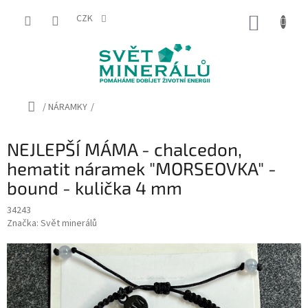
Přejít
na
CZK
NÁKUP
obsah
KOŠÍK
Domů
/
NÁRAMKY
/
NEJLEPŠÍ MÁMA - chalcedon,
hematit náramek "MORSEOVKA" -
bound - kulička 4 mm
34243
Značka:
Svět minerálů