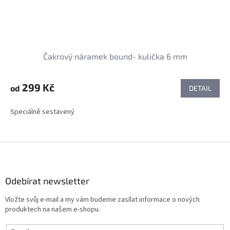
Čakrový náramek bound- kulička 6 mm
299 Kč
od
DETAIL
Speciálně sestavený
Z
á
p
a
Odebírat newsletter
t
Vložte svůj e-mail a my vám budeme zasílat informace o nových
í
produktech na našem e-shopu.