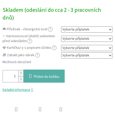
Měrná
Skladem (odeslání do cca 2 - 3 pracovních
cena:
dnů)
☘️ Přívěsek - chirurgická ocel
?
✨ Harmonizovat (dobít) selenitem
před odesláním
?
💎 Kartička/-y s popisem účinku
?
🎁 Zabalit jako dárek
?
Možnosti doručení
Přidat do košíku
Detailní informace