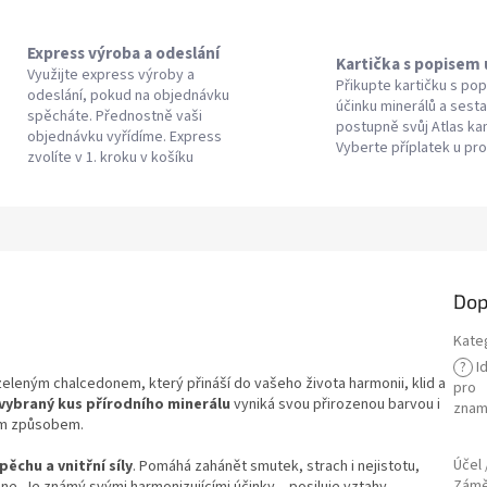
Express výroba a odeslání
Kartička s popisem
Využijte express výroby a
Přikupte kartičku s po
odeslání, pokud na objednávku
účinku minerálů a sesta
spěcháte. Přednostně vaši
postupně svůj Atlas k
objednávku vyřídíme. Express
Vyberte příplatek u pr
zvolíte v 1. kroku v košíku
Dop
Kate
?
Id
eleným chalcedonem, který přináší do vašeho života harmonii, klid a
pro
vybraný kus přírodního minerálu
vyniká svou přirozenou barvou i
znam
ným způsobem.
Účel 
ěchu a vnitřní síly
. Pomáhá zahánět smutek, strach i nejistotu,
Zám
e. Je známý svými harmonizujícími účinky – posiluje vztahy,