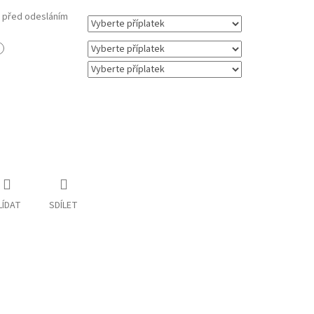
m před odesláním
LÍDAT
SDÍLET