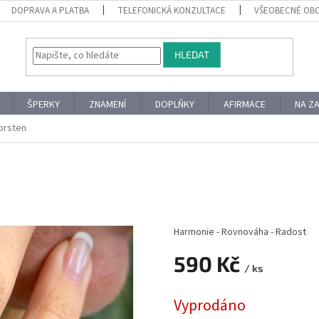
DOPRAVA A PLATBA
TELEFONICKÁ KONZULTACE
VŠEOBECNÉ OB
HLEDAT
ŠPERKY
ZNAMENÍ
DOPLŇKY
AFIRMACE
NA Z
prsten
Harmonie - Rovnováha - Radost
590 Kč
/ ks
Měrná
Vyprodáno
cena: