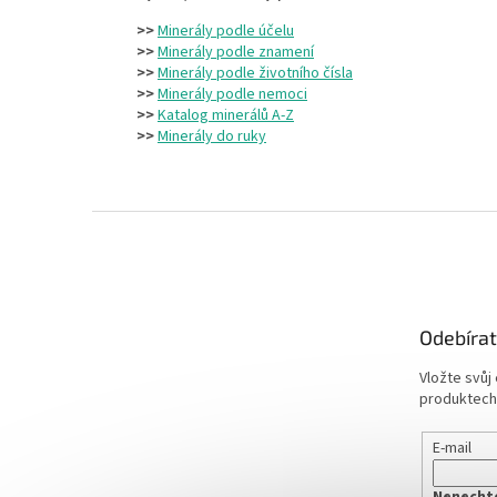
>>
Minerály podle účelu
>>
Minerály podle znamení
>>
Minerály podle životního čísla
>>
Minerály podle nemoci
>>
Katalog minerálů A-Z
>>
Minerály do ruky
Z
á
p
a
t
Odebírat
í
Vložte svůj
produktech
E-mail
Nenechte 