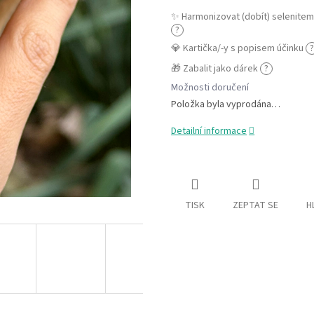
✨ Harmonizovat (dobít) selenite
?
💎 Kartička/-y s popisem účinku
?
🎁 Zabalit jako dárek
?
Možnosti doručení
Položka byla vyprodána…
Detailní informace
TISK
ZEPTAT SE
H