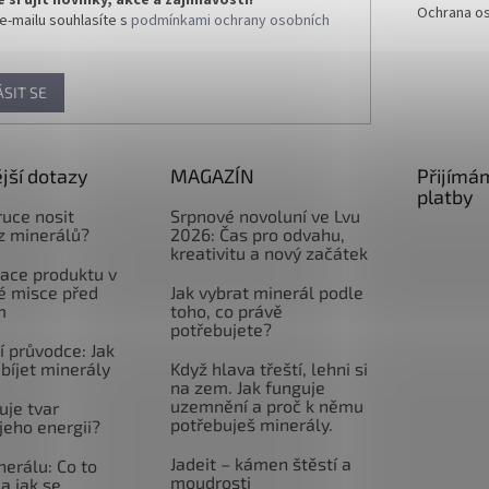
Ochrana os
e-mailu souhlasíte s
podmínkami ochrany osobních
ÁSIT SE
jší dotazy
MAGAZÍN
Přijímá
platby
ruce nosit
Srpnové novoluní ve Lvu
z minerálů?
2026: Čas pro odvahu,
kreativitu a nový začátek
ace produktu v
é misce před
Jak vybrat minerál podle
m
toho, co právě
potřebujete?
 průvodce: Jak
abíjet minerály
Když hlava třeští, lehni si
na zem. Jak funguje
uzemnění a proč k němu
uje tvar
potřebuješ minerály.
jeho energii?
Jadeit – kámen štěstí a
nerálu: Co to
moudrosti
a jak se