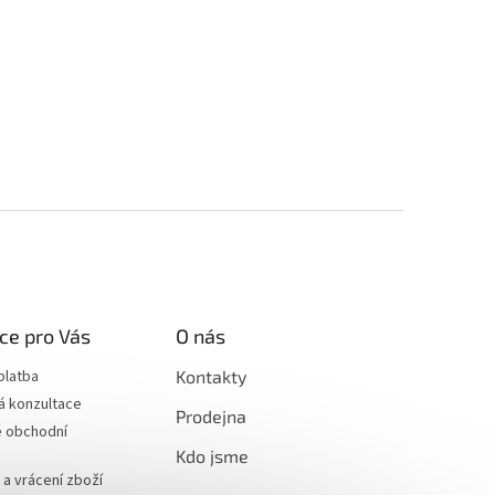
ce pro Vás
O nás
platba
Kontakty
á konzultace
Prodejna
 obchodní
Kdo jsme
a vrácení zboží