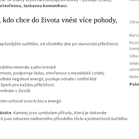
 otevřenou, laskavou komunikaci.
 kdo chce do života vnést více pohody,
Zdra
Barv
Roz
různějším outfitům, od všedního dne po slavnostní příležitosti.
kam
Váha
Velik
rodnímu minerálu a jeho kresbě.
unive
rmonii, podporuje lásku, otevřenost a mezilidské vztahy.
Mater
ání negativní energii, posiluje odvahu i vnitřní klid.
Polo
 šperk pro každou příležitost.
změnám v životě.
ten uchoval svou krásu a energii.
náváte
.
Kameny jsou symbolem přírody, která je dokonale
h jsou odrazem nádherného přírodního růstu a jedinečnosti každého