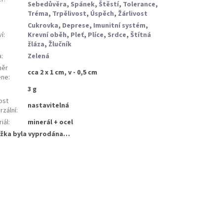
Sebedůvěra
,
Spánek
,
Štěstí
,
Tolerance
,
Tréma
,
Trpělivost
,
Úspěch
,
Žárlivost
Cukrovka
,
Deprese
,
Imunitní systém
,
ví
:
Krevní oběh
,
Pleť
,
Plíce
,
Srdce
,
Štítná
žláza
,
Žlučník
a
:
Zelená
měr
cca 2 x 1 cm, v - 0,5 cm
ene
:
:
3 g
ost
nastavitelná
rzální
:
iál
:
minerál + ocel
žka byla vyprodána…