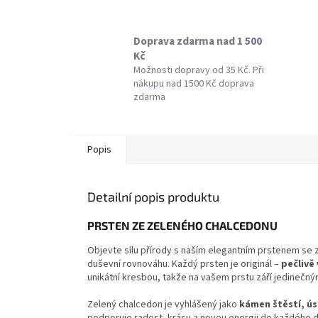
Doprava zdarma nad 1 500
Kč
Možnosti dopravy od 35 Kč. Při
nákupu nad 1500 Kč doprava
zdarma
Popis
Detailní popis produktu
PRSTEN ZE ZELENÉHO CHALCEDONU
Objevte sílu přírody s naším elegantním prstenem se z
duševní rovnováhu. Každý prsten je originál –
pečlivě
unikátní kresbou, takže na vašem prstu září jedineč
Zelený chalcedon je vyhlášený jako
kámen štěstí, úsp
podporuje radost, krásu a novou energii do každého dn