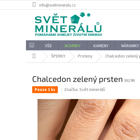
Přejít
info@svetmineralu.cz
na
obsah
VŠE
NOVINKY
KAMENY
NÁRAMKY
Domů
ŠPERKY
Prsteny
Chalcedon zelený 
Chalcedon zelený prsten
36196
Značka:
Svět minerálů
Pouze 1 ks