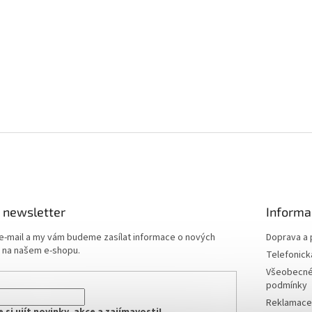
 newsletter
Informa
 e-mail a my vám budeme zasílat informace o nových
Doprava a 
 na našem e-shopu.
Telefonick
Všeobecné
podmínky
Reklamace 
si ujít novinky, akce a zajímavosti!