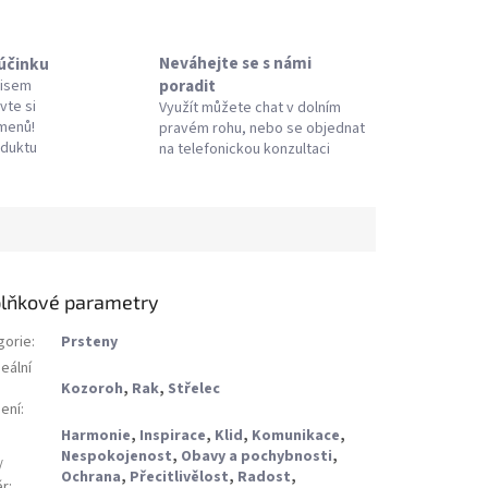
Neváhejte se s námi
 účinku
poradit
pisem
vte si
Využít můžete chat v dolním
amenů!
pravém rohu, nebo se objednat
oduktu
na telefonickou konzultaci
lňkové parametry
gorie
:
Prsteny
eální
Kozoroh
,
Rak
,
Střelec
ení
:
Harmonie
,
Inspirace
,
Klid
,
Komunikace
,
Nespokojenost
,
Obavy a pochybnosti
,
/
Ochrana
,
Přecitlivělost
,
Radost
,
ěr
: