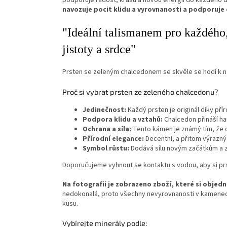
navozuje pocit klidu a vyrovnanosti a podporuje
"Ideální talismanem pro každého,
jistoty a srdce"
Prsten se zeleným chalcedonem se skvěle se hodí k nej
Proč si vybrat prsten ze zeleného chalcedonu?
Jedinečnost:
Každý prsten je originál díky pří
Podpora klidu a vztahů:
Chalcedon přináší ha
Ochrana a síla:
Tento kámen je známý tím, že odh
Přírodní elegance:
Decentní, a přitom výrazný
Symbol růstu:
Dodává sílu novým začátkům a 
Doporučujeme vyhnout se kontaktu s vodou, aby si prs
Na fotografii je zobrazeno zboží, které si objed
nedokonalá, proto všechny nevyrovnanosti v kamenec
kusu.
Vybírejte minerály podle: