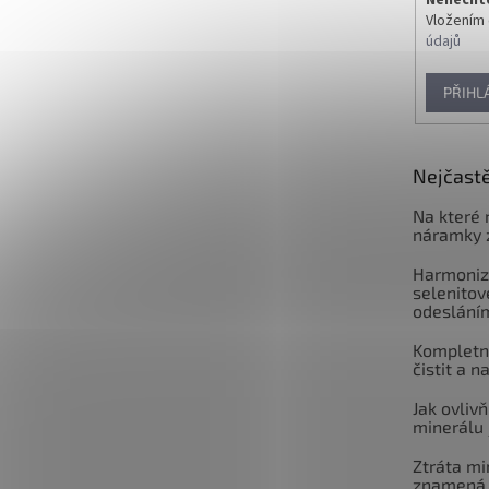
Vložením 
údajů
PŘIHL
Nejčastě
Na které 
náramky 
Harmoniz
selenitov
odeslání
Kompletní
čistit a n
Jak ovlivň
minerálu 
Ztráta mi
znamená 