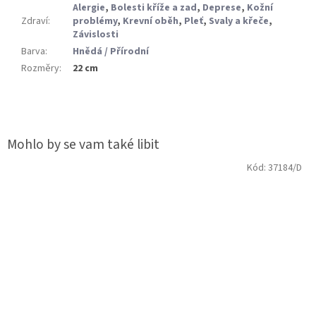
Alergie
,
Bolesti kříže a zad
,
Deprese
,
Kožní
Zdraví
:
problémy
,
Krevní oběh
,
Pleť
,
Svaly a křeče
,
Závislosti
Barva
:
Hnědá / Přírodní
Rozměry
:
22 cm
Kód:
37184/D