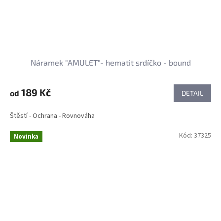
Náramek "AMULET"- hematit srdíčko - bound
189 Kč
od
DETAIL
Štěstí - Ochrana - Rovnováha
Kód:
37325
Novinka