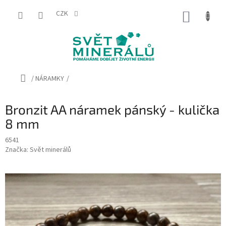
Přejít
na
CZK
NÁKUP
obsah
KOŠÍK
Domů
/
NÁRAMKY
/
Bronzit AA náramek pánský - kulička
8 mm
6541
Značka:
Svět minerálů