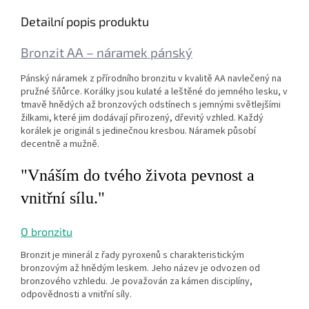
Detailní popis produktu
Bronzit AA – náramek pánský
Pánský náramek z přírodního bronzitu v kvalitě AA navlečený na
pružné šňůrce. Korálky jsou kulaté a leštěné do jemného lesku, v
tmavě hnědých až bronzových odstínech s jemnými světlejšími
žilkami, které jim dodávají přirozený, dřevitý vzhled. Každý
korálek je originál s jedinečnou kresbou. Náramek působí
decentně a mužně.
"Vnáším do tvého života pevnost a
vnitřní sílu."
O bronzitu
Bronzit je minerál z řady pyroxenů s charakteristickým
bronzovým až hnědým leskem. Jeho název je odvozen od
bronzového vzhledu. Je považován za kámen disciplíny,
odpovědnosti a vnitřní síly.