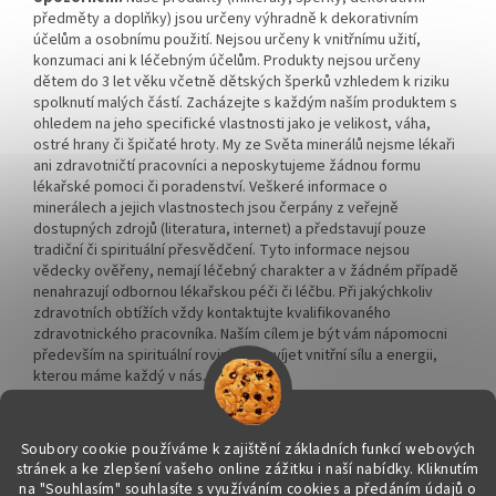
předměty a doplňky) jsou určeny výhradně k dekorativním
účelům a osobnímu použití. Nejsou určeny k vnitřnímu užití,
konzumaci ani k léčebným účelům. Produkty nejsou určeny
dětem do 3 let věku včetně dětských šperků vzhledem k riziku
spolknutí malých částí. Zacházejte s každým naším produktem s
ohledem na jeho specifické vlastnosti jako je velikost, váha,
ostré hrany či špičaté hroty. My ze Světa minerálů nejsme lékaři
ani zdravotničtí pracovníci a neposkytujeme žádnou formu
lékařské pomoci či poradenství. Veškeré informace o
minerálech a jejich vlastnostech jsou čerpány z veřejně
dostupných zdrojů (literatura, internet) a představují pouze
tradiční či spirituální přesvědčení. Tyto informace nejsou
vědecky ověřeny, nemají léčebný charakter a v žádném případě
nenahrazují odbornou lékařskou péči či léčbu. Při jakýchkoliv
zdravotních obtížích vždy kontaktujte kvalifikovaného
zdravotnického pracovníka. Naším cílem je být vám nápomocni
především na spirituální rovině a rozvíjet vnitřní sílu a energii,
kterou máme každý v nás.
Soubory cookie používáme k zajištění základních funkcí webových
stránek a ke zlepšení vašeho online zážitku i naší nabídky.
Kliknutím
na "Souhlasím" souhlasíte s využíváním cookies a předáním údajů o