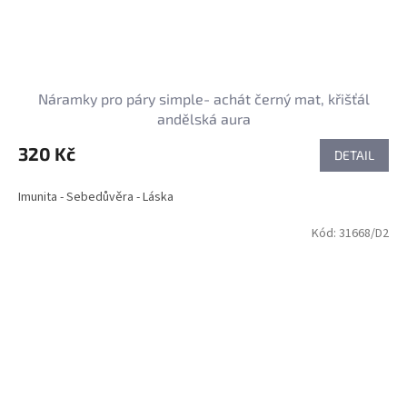
Náramky pro páry simple- achát černý mat, křišťál
andělská aura
320 Kč
DETAIL
Imunita - Sebedůvěra - Láska
Kód:
31668/D2