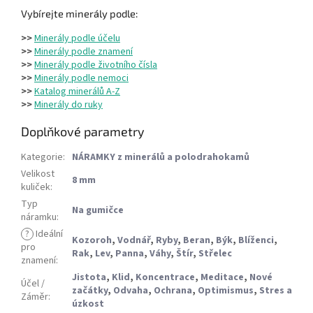
Vybírejte minerály podle:
>>
Minerály podle účelu
>>
Minerály podle znamení
>>
Minerály podle životního čísla
>>
Minerály podle nemoci
>>
Katalog minerálů A-Z
>>
Minerály do ruky
Doplňkové parametry
Kategorie
:
NÁRAMKY z minerálů a polodrahokamů
Velikost
8 mm
kuliček
:
Typ
Na gumičce
náramku
:
?
Ideální
Kozoroh
,
Vodnář
,
Ryby
,
Beran
,
Býk
,
Blíženci
,
pro
Rak
,
Lev
,
Panna
,
Váhy
,
Štír
,
Střelec
znamení
:
Jistota
,
Klid
,
Koncentrace
,
Meditace
,
Nové
Účel /
začátky
,
Odvaha
,
Ochrana
,
Optimismus
,
Stres a
Záměr
:
úzkost