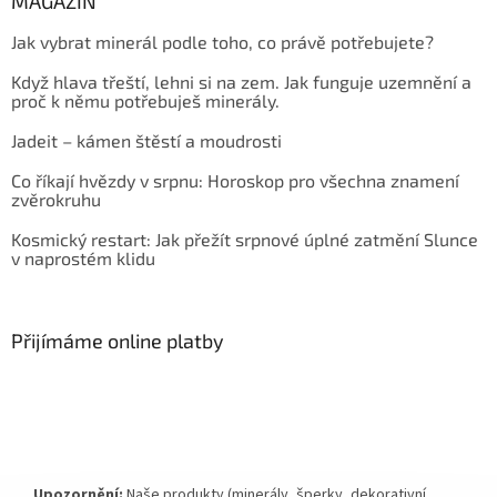
MAGAZÍN
Jak vybrat minerál podle toho, co právě potřebujete?
Když hlava třeští, lehni si na zem. Jak funguje uzemnění a
proč k němu potřebuješ minerály.
Jadeit – kámen štěstí a moudrosti
Co říkají hvězdy v srpnu: Horoskop pro všechna znamení
zvěrokruhu
Kosmický restart: Jak přežít srpnové úplné zatmění Slunce
v naprostém klidu
Přijímáme online platby
Upozornění:
Naše produkty (minerály, šperky, dekorativní