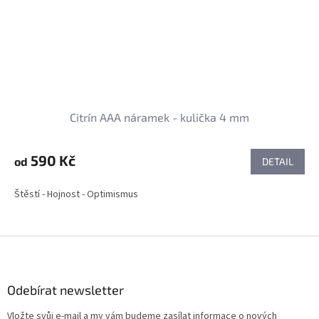
Citrín AAA náramek - kulička 4 mm
590 Kč
od
DETAIL
Štěstí - Hojnost - Optimismus
Z
á
p
a
Odebírat newsletter
t
Vložte svůj e-mail a my vám budeme zasílat informace o nových