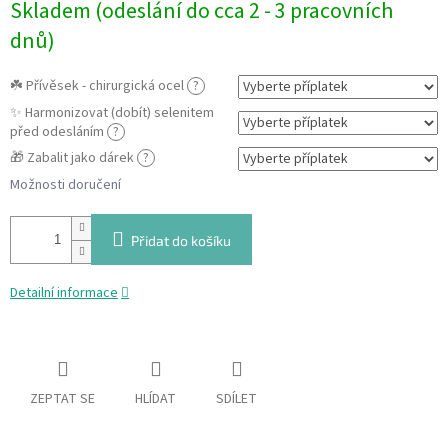
Skladem (odeslání do cca 2 - 3 pracovních
cena:
dnů)
☘️ Přívěsek - chirurgická ocel
?
✨ Harmonizovat (dobít) selenitem
před odesláním
?
🎁 Zabalit jako dárek
?
Možnosti doručení
Přidat do košíku
Detailní informace
ZEPTAT SE
HLÍDAT
SDÍLET