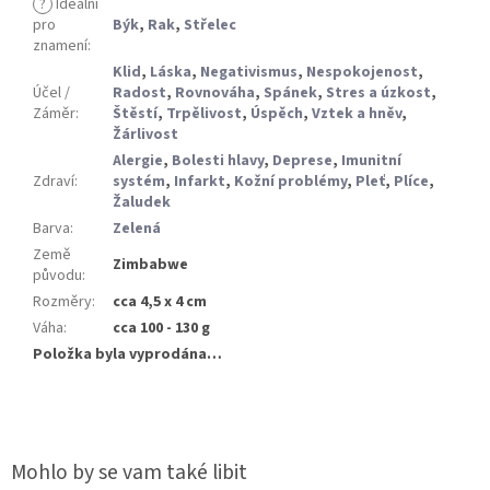
?
Ideální
pro
Býk
,
Rak
,
Střelec
znamení
:
Klid
,
Láska
,
Negativismus
,
Nespokojenost
,
Účel /
Radost
,
Rovnováha
,
Spánek
,
Stres a úzkost
,
Záměr
:
Štěstí
,
Trpělivost
,
Úspěch
,
Vztek a hněv
,
Žárlivost
Alergie
,
Bolesti hlavy
,
Deprese
,
Imunitní
Zdraví
:
systém
,
Infarkt
,
Kožní problémy
,
Pleť
,
Plíce
,
Žaludek
Barva
:
Zelená
Země
Zimbabwe
původu
:
Rozměry
:
cca 4,5 x 4 cm
Váha
:
cca 100 - 130 g
Položka byla vyprodána…