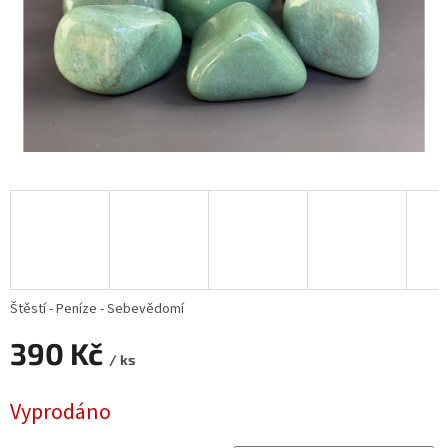
Štěstí - Peníze - Sebevědomí
390 Kč
/ ks
Měrná
Vyprodáno
cena: