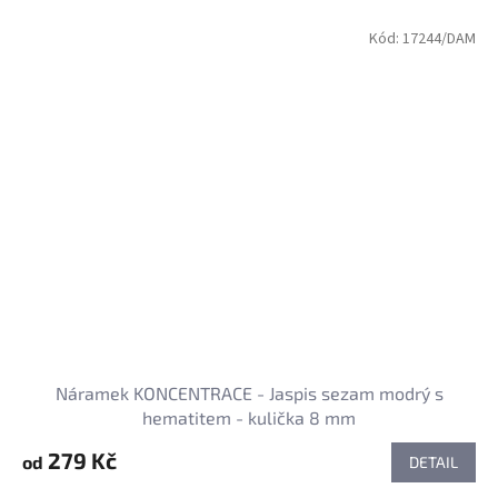
Kód:
17244/DAM
Náramek KONCENTRACE - Jaspis sezam modrý s
hematitem - kulička 8 mm
279 Kč
od
DETAIL