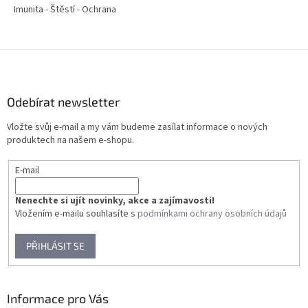
Imunita - Štěstí - Ochrana
Z
á
p
a
Odebírat newsletter
t
Vložte svůj e-mail a my vám budeme zasílat informace o nových
í
produktech na našem e-shopu.
E-mail
Nenechte si ujít novinky, akce a zajímavosti!
Vložením e-mailu souhlasíte s
podmínkami ochrany osobních údajů
PŘIHLÁSIT SE
Informace pro Vás