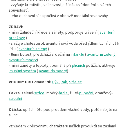
- zvyšuje kreativitu, vnímavost, učí nás uvědomění si všech
souvislostí,
- jeho duchovní síla spočívá v obnově mentální rovnováhy
ZDRAVÍ
:
- mírní žaludeční křeče a záněty, podporuje trávení (
avanturín
oranžový
)
- snižuje cholesterol, avanturínová voda před jídlem tlumí chuť k
jídlu (
avanturín zelený
)
- tlumí bolest, předchází srdečnímu
infarktu
(
avanturín zelený
,
avanturín modrý
)
- mírní záněty a teploty,, pomáhá při
plicních
potížích, aktivuje
imunitní systém
(
avanturín modrý
)
VHODNÝ PRO ZNAMENÍ:
Býk
,
Rak
,
Střelec
Čakra
: zelený-
srdce
, modrý-
hrdla
, žlutý-
pupeční
, oranžový-
sakrální
Očista
: opláchněte pod proudem vlažné vody, poté nabijte na
slunci
Vzhledem k přírodnímu charakteru našich produktů se zaslaný