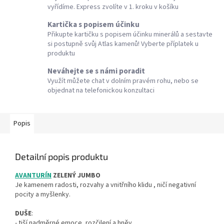
vyřídíme. Express zvolíte v 1. kroku v košíku
Kartička s popisem účinku
Přikupte kartičku s popisem účinku minerálů a sestavte
si postupně svůj Atlas kamenů! Vyberte příplatek u
produktu
Neváhejte se s námi poradit
Využít můžete chat v dolním pravém rohu, nebo se
objednat na telefonickou konzultaci
Popis
Detailní popis produktu
AVANTURÍN
ZELENÝ JUMBO
Je kamenem radosti, rozvahy a vnitřního klidu , ničí negativní
pocity a myšlenky.
DUŠE
:
- tiší nadměrné emoce, rozčilení a hněv