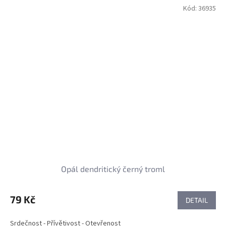
Kód:
36935
Opál dendritický černý troml
79 Kč
DETAIL
Srdečnost - Přívětivost - Otevřenost