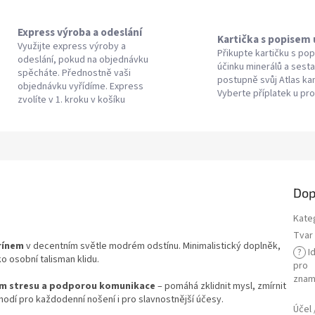
Express výroba a odeslání
Kartička s popisem
Využijte express výroby a
Přikupte kartičku s po
odeslání, pokud na objednávku
účinku minerálů a sesta
spěcháte. Přednostně vaši
postupně svůj Atlas k
objednávku vyřídíme. Express
Vyberte příplatek u pr
zvolíte v 1. kroku v košíku
Dop
Kate
Tvar 
rínem
v decentním světle modrém odstínu. Minimalistický doplněk,
?
Id
o osobní talisman klidu.
pro
znam
ím stresu a podporou komunikace
– pomáhá zklidnit mysl, zmírnit
odí pro každodenní nošení i pro slavnostnější účesy.
Účel 