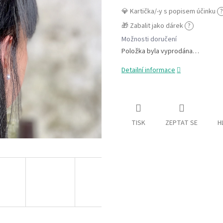
💎 Kartička/-y s popisem účinku
?
🎁 Zabalit jako dárek
?
Možnosti doručení
Položka byla vyprodána…
Detailní informace
TISK
ZEPTAT SE
H