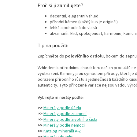
Proč si ji zamilujete?
decentní, elegantní vzhled
přírodní kámen (každý kus je originál)
lehká a pohodlná do vlasů
akvamarín: klid, spokojenost, harmonie, komun
Tip na použití:
Zapíchněte do
polovičního drdolu
, bokem do sepnut
Vzhledem k přírodnímu charakteru našich produktů se z
vyobrazení. Kameny jsou symbolem přírody, která je
odrazem přírodního růstu a jedinečnosti každého kusu
autenticity. Tyto přirozené variace nejsou vadou výro
Vybírejte minerály podle:
>>
Minerály podle účelu
>>
Minerály podle znamení
>>
Minerály podle životního čísla
>>
Minerály podle nemoci
>>
Katalog minerálů A-Z
>>
Minerály do ruky