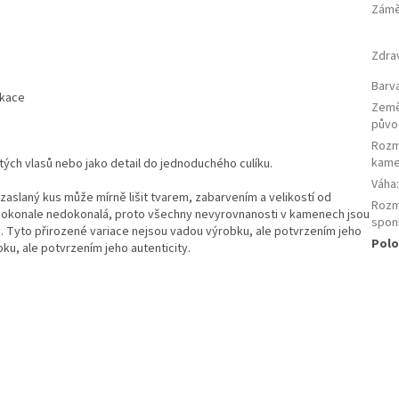
Zám
Zdra
Barv
ikace
Zem
půvo
Roz
kam
ých vlasů nebo jako detail do jednoduchého culíku.
Váha
aslaný kus může mírně lišit tvarem, zabarvením a velikostí od
Roz
 dokonale nedokonalá, proto všechny nevyrovnanosti v kamenech jsou
spon
. Tyto přirozené variace nejsou vadou výrobku, ale potvrzením jeho
Polo
bku, ale potvrzením jeho autenticity.