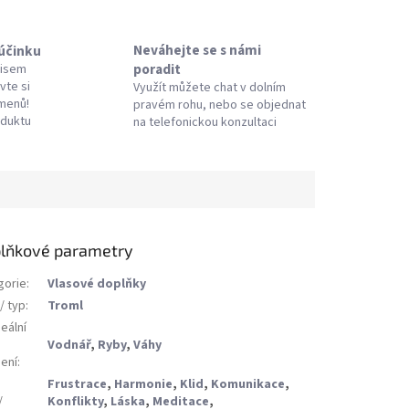
Neváhejte se s námi
 účinku
poradit
pisem
vte si
Využít můžete chat v dolním
amenů!
pravém rohu, nebo se objednat
oduktu
na telefonickou konzultaci
lňkové parametry
gorie
:
Vlasové doplňky
/ typ
:
Troml
eální
Vodnář
,
Ryby
,
Váhy
ení
:
Frustrace
,
Harmonie
,
Klid
,
Komunikace
,
/
Konflikty
,
Láska
,
Meditace
,