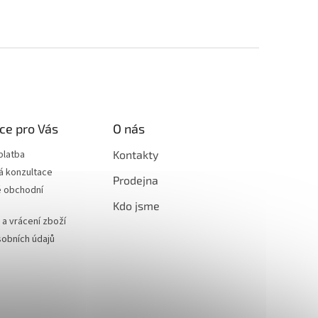
ce pro Vás
O nás
platba
Kontakty
á konzultace
Prodejna
 obchodní
Kdo jsme
a vrácení zboží
obních údajů