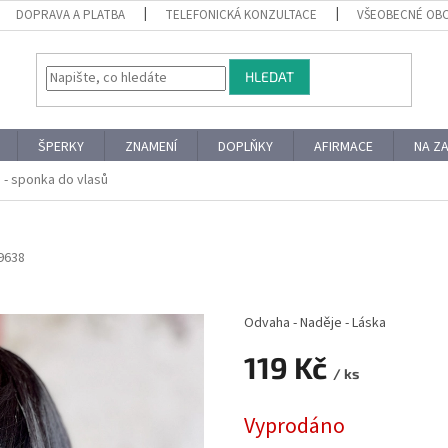
DOPRAVA A PLATBA
TELEFONICKÁ KONZULTACE
VŠEOBECNÉ OB
HLEDAT
ŠPERKY
ZNAMENÍ
DOPLŇKY
AFIRMACE
NA Z
 - sponka do vlasů
9638
Odvaha - Naděje - Láska
119 Kč
/ ks
Měrná
Vyprodáno
cena: