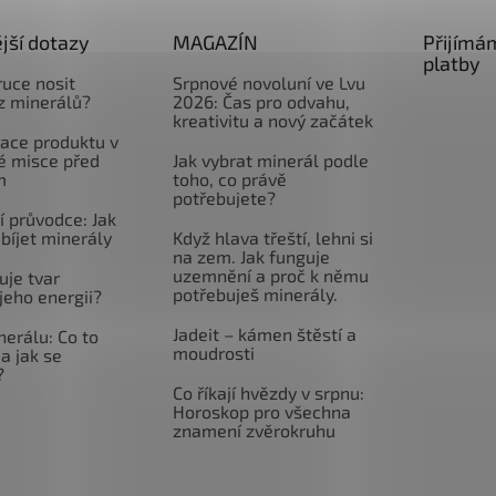
jší dotazy
MAGAZÍN
Přijímá
platby
ruce nosit
Srpnové novoluní ve Lvu
z minerálů?
2026: Čas pro odvahu,
kreativitu a nový začátek
ace produktu v
é misce před
Jak vybrat minerál podle
m
toho, co právě
potřebujete?
 průvodce: Jak
abíjet minerály
Když hlava třeští, lehni si
na zem. Jak funguje
uzemnění a proč k němu
uje tvar
potřebuješ minerály.
jeho energii?
Jadeit – kámen štěstí a
nerálu: Co to
moudrosti
a jak se
?
Co říkají hvězdy v srpnu:
Horoskop pro všechna
znamení zvěrokruhu