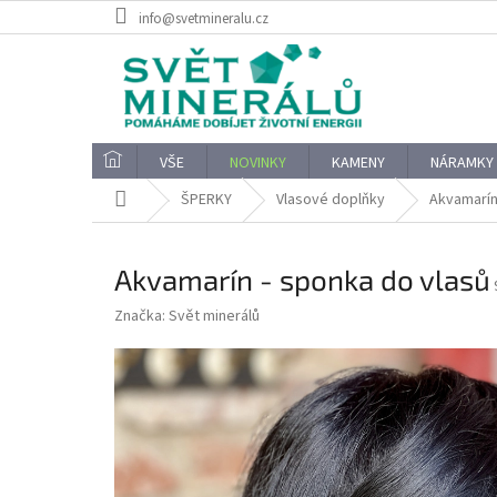
Přejít
info@svetmineralu.cz
na
obsah
VŠE
NOVINKY
KAMENY
NÁRAMKY
Domů
ŠPERKY
Vlasové doplňky
Akvamarín
Akvamarín - sponka do vlasů
Značka:
Svět minerálů