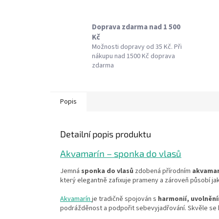
Doprava zdarma nad 1 500
Kč
Možnosti dopravy od 35 Kč. Při
nákupu nad 1500 Kč doprava
zdarma
Popis
Detailní popis produktu
Akvamarín – sponka do vlasů
Jemná
sponka do vlasů
zdobená přírodním
akvama
který elegantně zafixuje prameny a zároveň působí jak
Akvamarín
je tradičně spojován s
harmonií, uvolněn
podrážděnost a podpořit sebevyjadřování. Skvěle se h