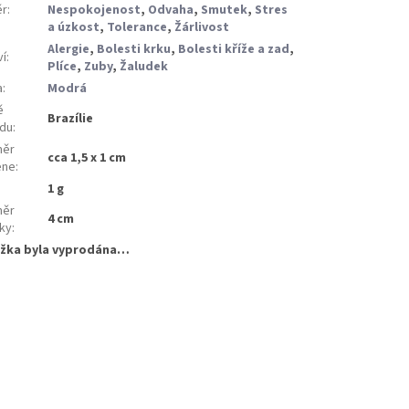
ěr
:
Nespokojenost
,
Odvaha
,
Smutek
,
Stres
a úzkost
,
Tolerance
,
Žárlivost
Alergie
,
Bolesti krku
,
Bolesti kříže a zad
,
ví
:
Plíce
,
Zuby
,
Žaludek
a
:
Modrá
ě
Brazílie
du
:
měr
cca 1,5 x 1 cm
ene
:
:
1 g
měr
4 cm
ky
:
žka byla vyprodána…