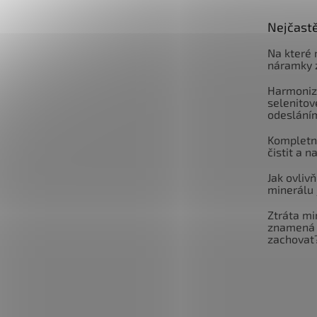
Nejčastě
Na které 
náramky 
Harmoniz
selenitov
odeslání
Kompletní
čistit a n
Jak ovlivň
minerálu 
Ztráta mi
znamená 
zachovat