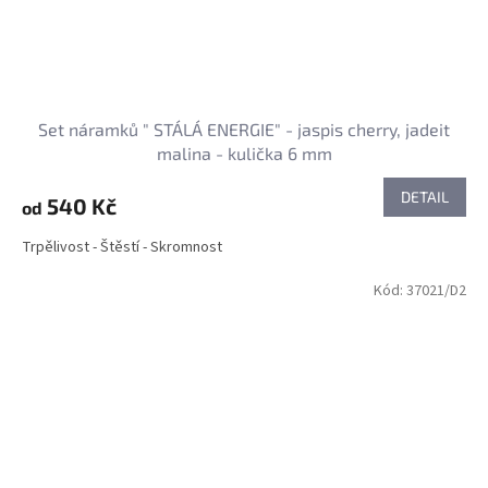
Set náramků " STÁLÁ ENERGIE" - jaspis cherry, jadeit
malina - kulička 6 mm
DETAIL
540 Kč
od
Trpělivost - Štěstí - Skromnost
Kód:
37021/D2