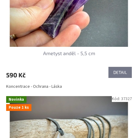
Ametyst anděl - 5,5 cm
DETAIL
590 Kč
Koncentrace - Ochrana - Láska
Kód:
37327
Novinka
Pouze 1 ks