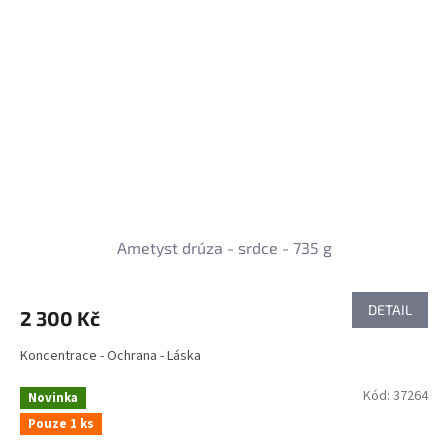
Ametyst drúza - srdce - 735 g
DETAIL
2 300 Kč
Koncentrace - Ochrana - Láska
Kód:
37264
Novinka
Pouze 1 ks