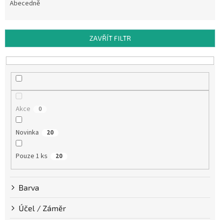
e
Abecedně
n
í
p
ZAVŘÍT FILTR
r
o
d
u
k
t
Akce
0
ů
Novinka
20
Pouze 1 ks
20
Barva
Účel / Záměr