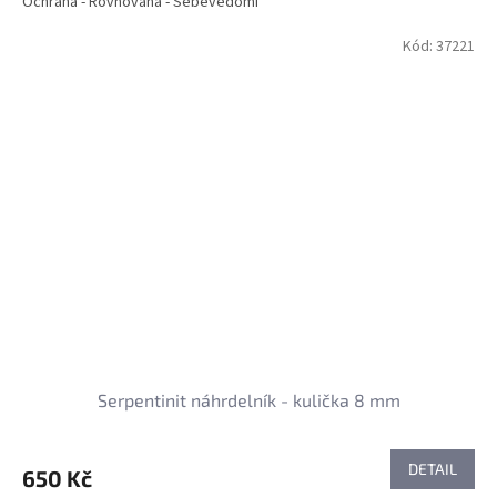
Ochrana - Rovnováha - Sebevědomí
Kód:
37221
Serpentinit náhrdelník - kulička 8 mm
DETAIL
650 Kč