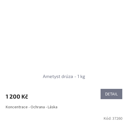
Ametyst drúza - 1 kg
DETAIL
1 200 Kč
Koncentrace - Ochrana - Láska
Kód:
37260