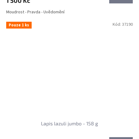
1 500 Kč
Moudrost - Pravda - Uvědomění
Kód:
37190
Pouze 1 ks
Lapis lazuli jumbo - 158 g