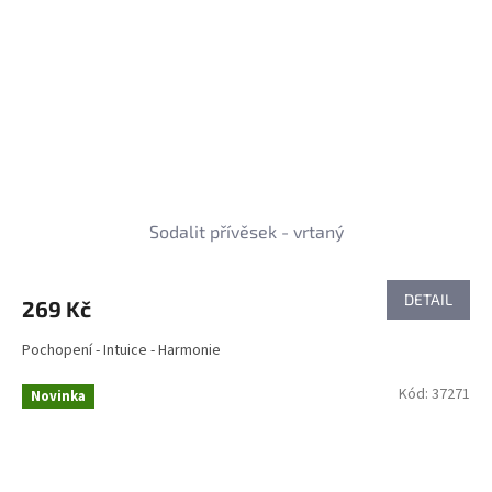
Sodalit přívěsek - vrtaný
DETAIL
269 Kč
Pochopení - Intuice - Harmonie
Kód:
37271
Novinka