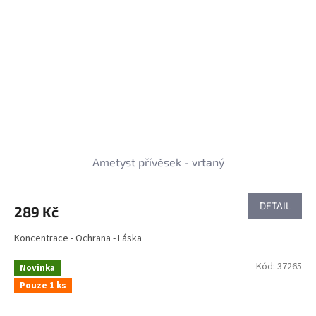
Ametyst přívěsek - vrtaný
DETAIL
289 Kč
Koncentrace - Ochrana - Láska
Kód:
37265
Novinka
Pouze 1 ks