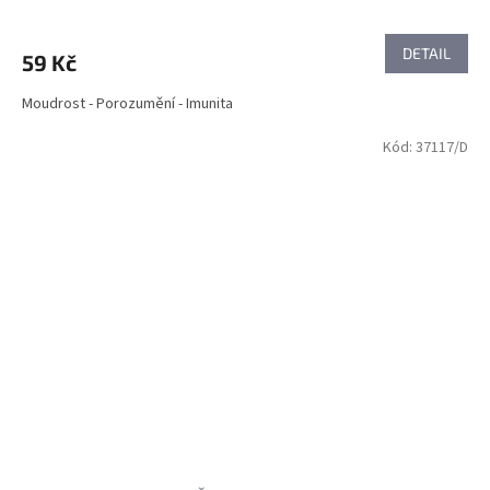
DETAIL
59 Kč
Moudrost - Porozumění - Imunita
Kód:
37117/D