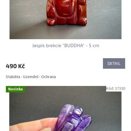
d
u
k
t
ů
Jaspis brekcie "BUDDHA" - 5 cm
DETAIL
490 Kč
Stabilita - Uzemění - Ochrana
Kód:
37330
Novinka