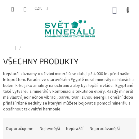
Přejít
na
CZK
NÁKUP
obsah
KOŠÍK
Domů
/
VŠECHNY PRODUKTY
Nejstarší záznamy o užívání minerálů se datují již 4 000 let před naším
letopočtem. Faraóni ve starověkém Egyptě nosili minerály na hlavách a
kolem krku jako amulety na ochranu a aby byli lepšími vládci. Egypťané
také vytvářeli z minerálů v kombinaci s tekutinou elixíry. Každý minerál
má vlastní jedinečnou vibraci, barvu, tvar i silnou energii. I dnešní doba
přináší různé neduhy se kterými můžete bojovat s pomocí minerálu a
dosáhnout tak vnitřní harmonie.
Ř
a
Doporučujeme
Nejlevnější
Nejdražší
Nejprodávanější
z