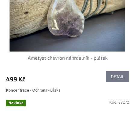
Ametyst chevron náhrdelník - plátek
DETAIL
499 Kč
Koncentrace - Ochrana - Láska
Kód:
37272
Novinka