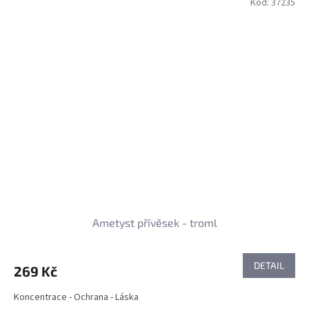
Kód:
37235
Ametyst přívěsek - troml
DETAIL
269 Kč
Koncentrace - Ochrana - Láska