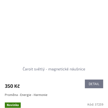
Čaroit světlý - magnetické náušnice
DETAIL
350 Kč
Proměna - Energie - Harmonie
Kód:
37259
Novinka