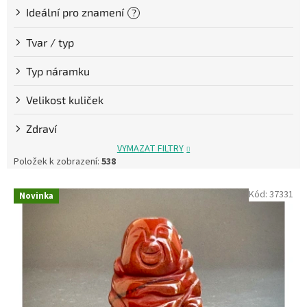
Ideální pro znamení
?
Tvar / typ
Typ náramku
Velikost kuliček
Zdraví
VYMAZAT FILTRY
Položek k zobrazení:
538
V
Kód:
37331
Novinka
ý
p
i
s
p
r
o