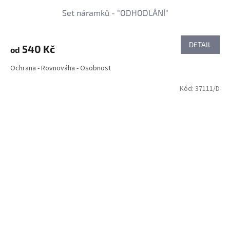
Set náramků - "ODHODLÁNÍ"
DETAIL
540 Kč
od
Ochrana - Rovnováha - Osobnost
Kód:
37111/D