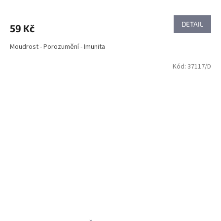
DETAIL
59 Kč
Moudrost - Porozumění - Imunita
Kód:
37117/D