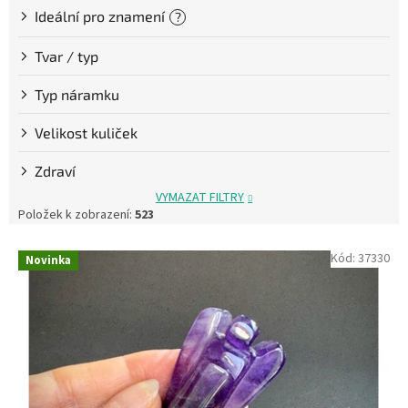
Ideální pro znamení
?
Tvar / typ
Typ náramku
Velikost kuliček
Zdraví
VYMAZAT FILTRY
Položek k zobrazení:
523
V
Kód:
37330
Novinka
ý
p
i
s
p
r
o