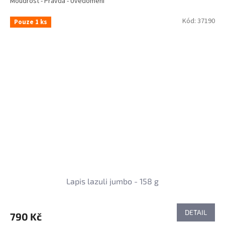
Moudrost - Pravda - Uvědomění
Kód:
37190
Pouze 1 ks
Lapis lazuli jumbo - 158 g
DETAIL
790 Kč