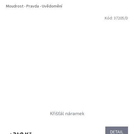
Moudrost - Pravda - Uvědomění
Kód:
37205/D
Křišťál náramek
DETAIL