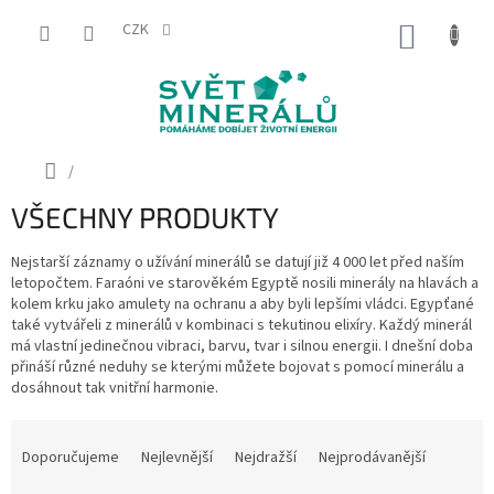
Přejít
na
CZK
NÁKUP
obsah
KOŠÍK
Domů
/
VŠECHNY PRODUKTY
Nejstarší záznamy o užívání minerálů se datují již 4 000 let před naším
letopočtem. Faraóni ve starověkém Egyptě nosili minerály na hlavách a
kolem krku jako amulety na ochranu a aby byli lepšími vládci. Egypťané
také vytvářeli z minerálů v kombinaci s tekutinou elixíry. Každý minerál
má vlastní jedinečnou vibraci, barvu, tvar i silnou energii. I dnešní doba
přináší různé neduhy se kterými můžete bojovat s pomocí minerálu a
dosáhnout tak vnitřní harmonie.
Ř
a
Doporučujeme
Nejlevnější
Nejdražší
Nejprodávanější
z