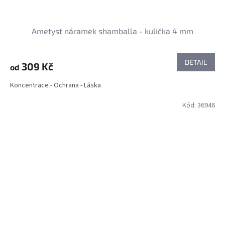
Ametyst náramek shamballa - kulička 4 mm
DETAIL
309 Kč
od
Koncentrace - Ochrana - Láska
Kód:
36946