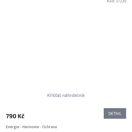
Kód:
37220
Křišťál náhrdelník
DETAIL
790 Kč
Energie - Harmonie - Ochrana