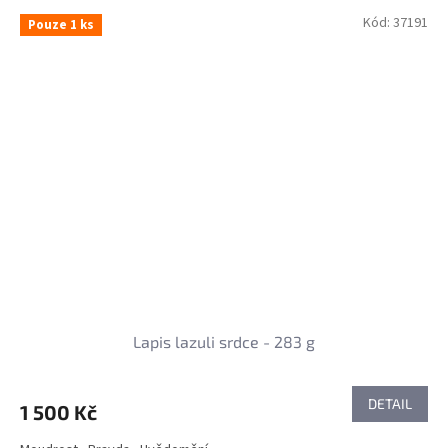
Kód:
37191
Pouze 1 ks
Lapis lazuli srdce - 283 g
DETAIL
1 500 Kč