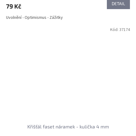
DETAIL
79 Kč
Uvolnění - Optimismus - Zážitky
Kód:
37174
Křišťál faset náramek - kulička 4 mm