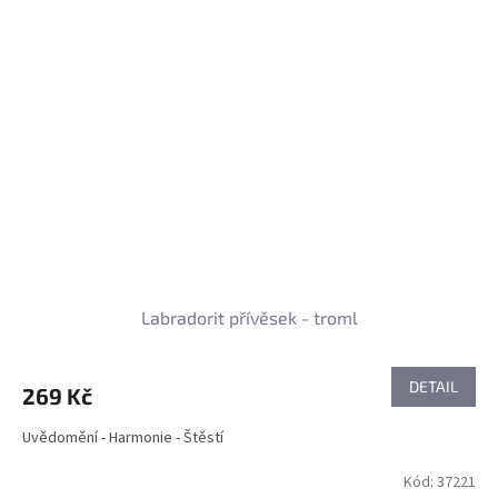
Labradorit přívěsek - troml
DETAIL
269 Kč
Uvědomění - Harmonie - Štěstí
Kód:
37221