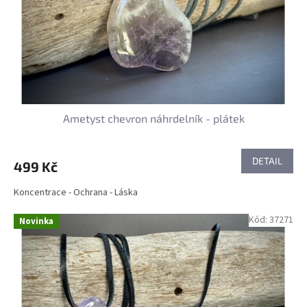
Ametyst chevron náhrdelník - plátek
DETAIL
499 Kč
Koncentrace - Ochrana - Láska
Kód:
37271
Novinka