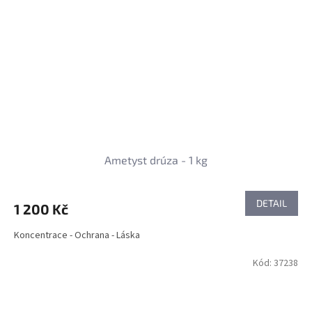
Ametyst drúza - 1 kg
DETAIL
1 200 Kč
Koncentrace - Ochrana - Láska
Kód:
37238