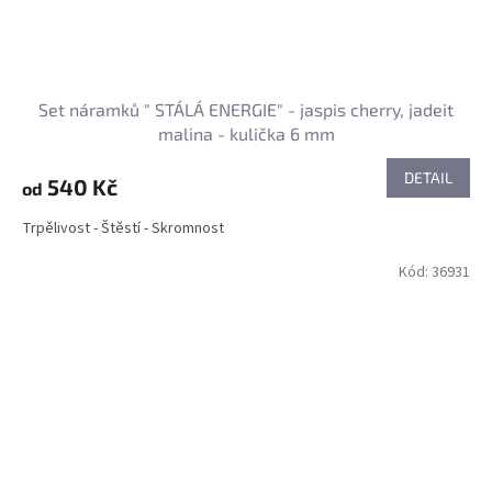
Set náramků " STÁLÁ ENERGIE" - jaspis cherry, jadeit
malina - kulička 6 mm
DETAIL
540 Kč
od
Trpělivost - Štěstí - Skromnost
Kód:
36931