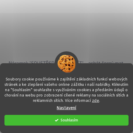
Náramek "SOUSTŘEDĚNÍ A PAMĚT" - achát černý mat,
hematit náramek
Soubory cookie používáme k zajištění základních funkcí webových
DETAIL
329 Kč
od
stránek a ke zlepšení vašeho online zážitku i naší nabídky.
Kliknutím
na "Souhlasím" souhlasíte s využíváním cookies a předáním údajů o
Speciálně sestavený
chování na webu pro zobrazení cílené reklamy na sociálních sítích a
reklamních sítích. Více informací
zde
.
Kód:
36815
Nastavení
Souhlasím