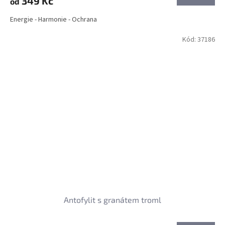
349 Kč
od
Energie - Harmonie - Ochrana
Kód:
37186
Antofylit s granátem troml