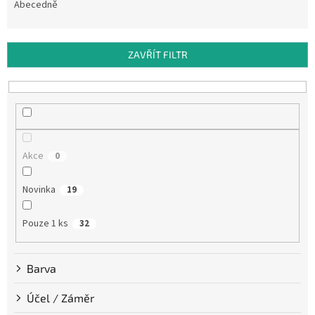
e
Abecedně
n
í
p
ZAVŘÍT FILTR
r
o
d
u
k
t
Akce
0
ů
Novinka
19
Pouze 1 ks
32
Barva
Účel / Záměr