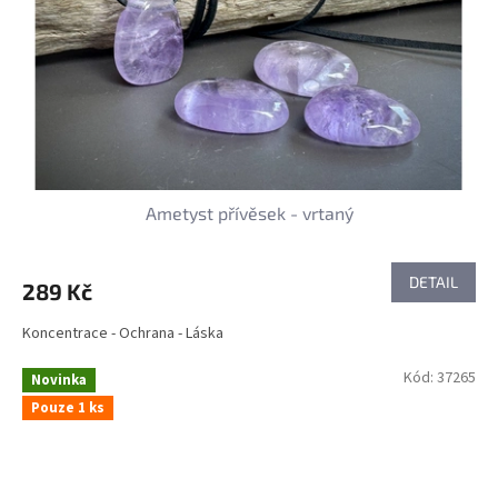
Ametyst přívěsek - vrtaný
DETAIL
289 Kč
Koncentrace - Ochrana - Láska
Kód:
37265
Novinka
Pouze 1 ks