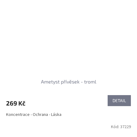
Ametyst přívěsek - troml
DETAIL
269 Kč
Koncentrace - Ochrana - Láska
Kód:
37229