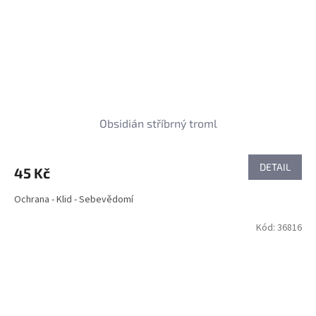
Obsidián stříbrný troml
DETAIL
45 Kč
Ochrana - Klid - Sebevědomí
Kód:
36816