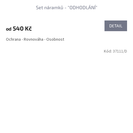
Set náramků - "ODHODLÁNÍ"
DETAIL
540 Kč
od
Ochrana - Rovnováha - Osobnost
Kód:
37111/D