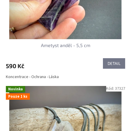
d
u
k
t
ů
Ametyst anděl - 5,5 cm
DETAIL
590 Kč
Koncentrace - Ochrana - Láska
Kód:
37327
Novinka
Pouze 1 ks