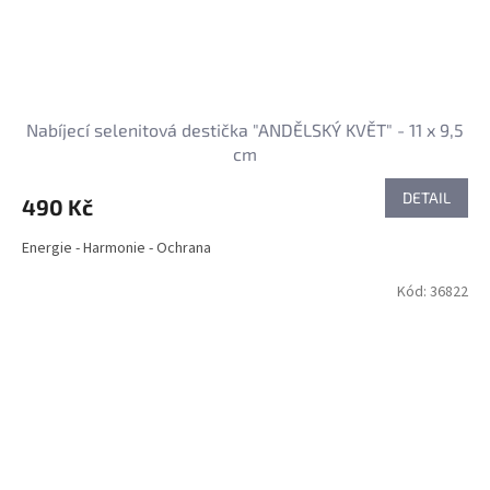
Nabíjecí selenitová destička "ANDĚLSKÝ KVĚT" - 11 x 9,5
cm
DETAIL
490 Kč
Energie - Harmonie - Ochrana
Kód:
36822