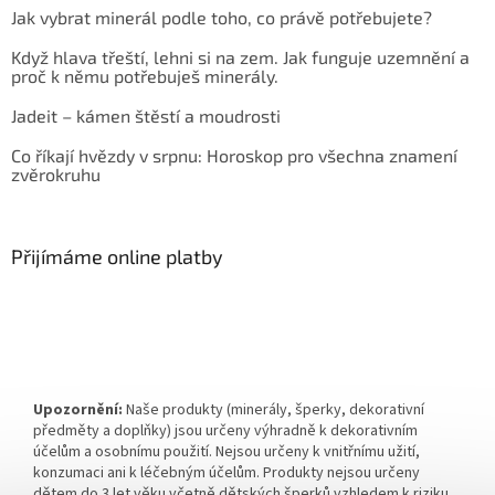
Jak vybrat minerál podle toho, co právě potřebujete?
Když hlava třeští, lehni si na zem. Jak funguje uzemnění a
proč k němu potřebuješ minerály.
Jadeit – kámen štěstí a moudrosti
Co říkají hvězdy v srpnu: Horoskop pro všechna znamení
zvěrokruhu
Přijímáme online platby
Upozornění:
Naše produkty (minerály, šperky, dekorativní
předměty a doplňky) jsou určeny výhradně k dekorativním
účelům a osobnímu použití. Nejsou určeny k vnitřnímu užití,
konzumaci ani k léčebným účelům. Produkty nejsou určeny
dětem do 3 let věku včetně dětských šperků vzhledem k riziku