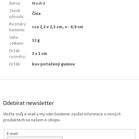
Barva
:
Modrá
Země
Čína
původu
:
Rozměry
cca 2,3 x 2,3 cm, v - 0,9 cm
kamene
:
Váha
12 g
celkem
:
Držák
3 x 1 cm
rozměry
:
Držák
:
kov potažený gumou
Z
á
p
a
Odebírat newsletter
t
Vložte svůj e-mail a my vám budeme zasílat informace o nových
í
produktech na našem e-shopu.
E-mail