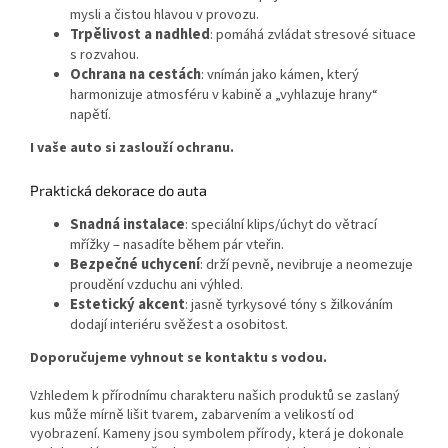
mysli a čistou hlavou v provozu.
Trpělivost a nadhled
: pomáhá zvládat stresové situace
s rozvahou.
Ochrana na cestách
: vnímán jako kámen, který
harmonizuje atmosféru v kabině a „vyhlazuje hrany“
napětí.
I vaše auto si zaslouží ochranu.
Praktická dekorace do auta
Snadná instalace
: speciální klips/úchyt do větrací
mřížky – nasadíte během pár vteřin.
Bezpečné uchycení
: drží pevně, nevibruje a neomezuje
proudění vzduchu ani výhled.
Estetický akcent
: jasně tyrkysové tóny s žilkováním
dodají interiéru svěžest a osobitost.
Doporučujeme vyhnout se kontaktu s vodou.
Vzhledem k přírodnímu charakteru našich produktů se zaslaný
kus může mírně lišit tvarem, zabarvením a velikostí od
vyobrazení. Kameny jsou symbolem přírody, která je dokonale