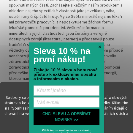
spolknutí malých částí. Zacházejte s každým naším produktem s
ohledem na jeho specifické vlastnosti jako je velikost, váha,
ostré hrany či špičaté hroty. My ze Světa minerálů nejsme lékaři
ani zdravotničtí pracovníci a neposkytujeme žádnou formu
lékařské pomoci či poradenství. Veškeré informace o
minerálech a jejich vlastnostech jsou čerpány z veřejně
dostupných zdrojů (literatura, internet) a představují pouze
tradiční či spirituální přesvědčení. Tyto informace nejsou
×
Sleva 10 % na
vědecky ověřeny, nemají léčebný charakter a v žádném případě
nenahrazují odbornou lékařskou péči či léčbu. Při jakýchkoliv
první nákup!
zdravotních obtížích vždy kontaktujte kvalifikovaného
zdravotnického pracovníka. Naším cílem je být vám nápomocni
Získejte 10 % slevu a bonusově
především na spirituální rovině a rozvíjet vnitřní sílu a energii,
přístup k exkluzivnímu obsahu
kterou máme každý v nás.
a informacím o akcích.
Soubory cookie používáme k zajištění základních funkcí webových
stránek a ke zlepšení vašeho online zážitku i naší nabídky.
Kliknutím
na "Souhlasím" souhlasíte s využíváním cookies a předáním údajů o
chování na webu pro zobrazení cílené reklamy na sociálních sítích a
Vytvořil Shoptet
CHCI SLEVU A ODEBÍRAT
reklamních sítích. Více informací
zde
.
NOVINKY >>
Nastavení
Copyright 2026
Svět minerálů
. Všechna práva vyhrazena.
Upravit
Přihlášením souhlasíte se zasíláním