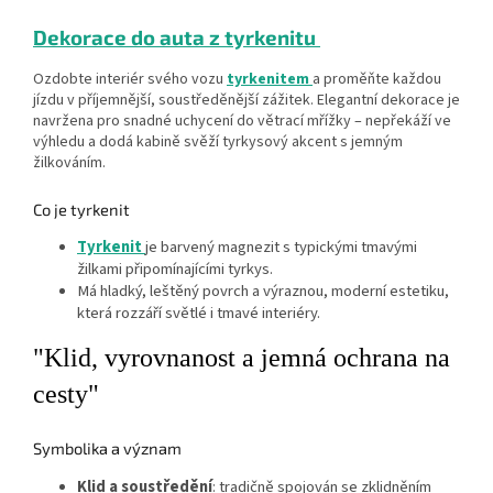
Dekorace do auta z tyrkenitu
Ozdobte interiér svého vozu
tyrkenitem
a proměňte každou
jízdu v příjemnější, soustředěnější zážitek. Elegantní dekorace je
navržena pro snadné uchycení do větrací mřížky – nepřekáží ve
výhledu a dodá kabině svěží tyrkysový akcent s jemným
žilkováním.
Co je tyrkenit
Tyrkenit
je barvený magnezit s typickými tmavými
žilkami připomínajícími tyrkys.
Má hladký, leštěný povrch a výraznou, moderní estetiku,
která rozzáří světlé i tmavé interiéry.
"Klid, vyrovnanost a jemná ochrana na
cesty"
Symbolika a význam
Klid a soustředění
: tradičně spojován se zklidněním