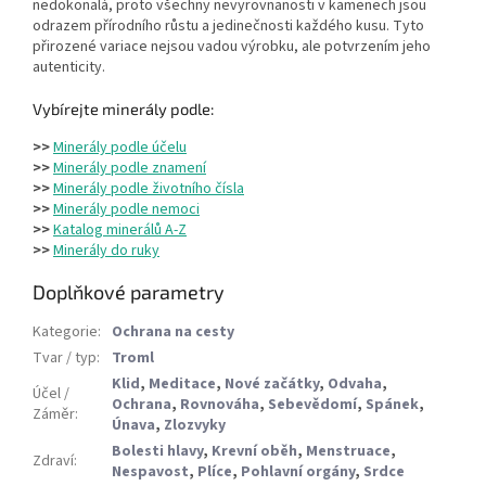
nedokonalá, proto všechny nevyrovnanosti v kamenech jsou
odrazem přírodního růstu a jedinečnosti každého kusu. Tyto
přirozené variace nejsou vadou výrobku, ale potvrzením jeho
autenticity.
Vybírejte minerály podle:
>>
Minerály podle účelu
>>
Minerály podle znamení
>>
Minerály podle životního čísla
>>
Minerály podle nemoci
>>
Katalog minerálů A-Z
>>
Minerály do ruky
Doplňkové parametry
Kategorie
:
Ochrana na cesty
Tvar / typ
:
Troml
Klid
,
Meditace
,
Nové začátky
,
Odvaha
,
Účel /
Ochrana
,
Rovnováha
,
Sebevědomí
,
Spánek
,
Záměr
:
Únava
,
Zlozvyky
Bolesti hlavy
,
Krevní oběh
,
Menstruace
,
Zdraví
:
Nespavost
,
Plíce
,
Pohlavní orgány
,
Srdce