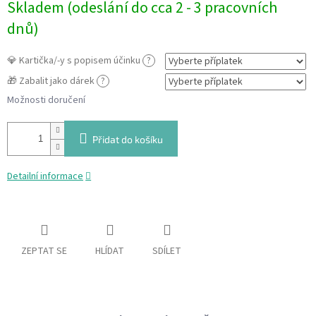
Skladem (odeslání do cca 2 - 3 pracovních
cena:
dnů)
💎 Kartička/-y s popisem účinku
?
🎁 Zabalit jako dárek
?
Možnosti doručení
Přidat do košíku
Detailní informace
ZEPTAT SE
HLÍDAT
SDÍLET