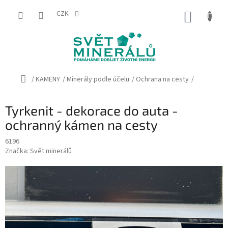
Přejít
na
CZK
NÁKUP
obsah
KOŠÍK
Domů
/
KAMENY
/
Minerály podle účelu
/
Ochrana na cesty
/
Tyrkenit - dekorace do auta -
ochranný kámen na cesty
6196
Značka:
Svět minerálů