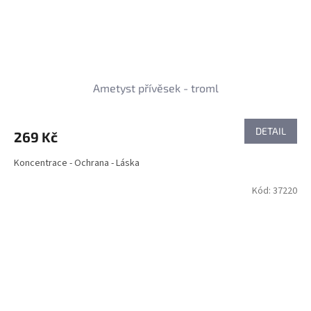
Ametyst přívěsek - troml
DETAIL
269 Kč
Koncentrace - Ochrana - Láska
Kód:
37220