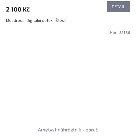
DETAIL
2 100 Kč
Moudrost - Digitální detox - Štěstí
Kód:
35186
Ametyst náhrdelník - obruč