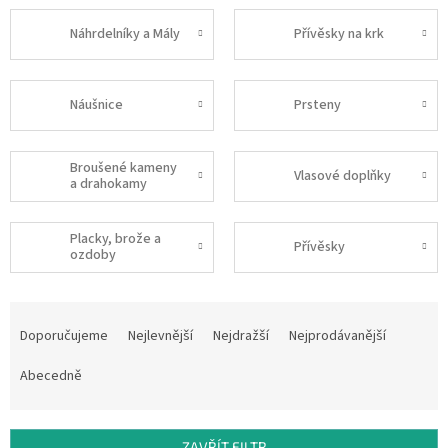
Náhrdelníky a Mály
Přívěsky na krk
Náušnice
Prsteny
Broušené kameny
Vlasové doplňky
a drahokamy
Placky, brože a
Přívěsky
ozdoby
Ř
a
Doporučujeme
Nejlevnější
Nejdražší
Nejprodávanější
z
e
Abecedně
n
í
p
ZAVŘÍT FILTR