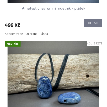
Ametyst chevron náhrdelník - plátek
DETAIL
499 Kč
Koncentrace - Ochrana - Láska
Kód:
37272
Novinka