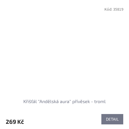
Kód:
35819
Křišťál "Andělská aura" přívěsek - troml
DETAIL
269 Kč