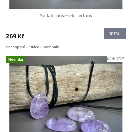
Sodalit přívěsek - vrtaný
DETAIL
269 Kč
Pochopení - Intuice - Harmonie
Kód:
37271
Novinka