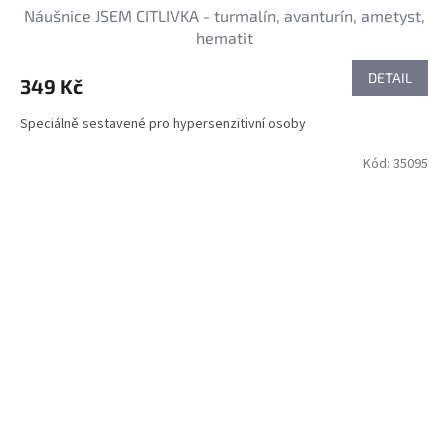
Náušnice JSEM CITLIVKA - turmalín, avanturín, ametyst,
hematit
DETAIL
349 Kč
Speciálně sestavené pro hypersenzitivní osoby
Kód:
35095