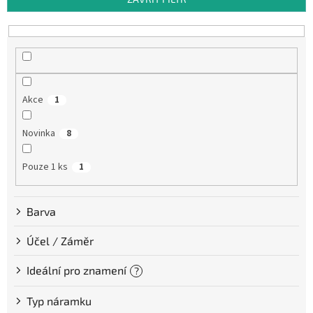
r
o
d
u
k
t
Akce
1
ů
Novinka
8
Pouze 1 ks
1
Barva
Účel / Záměr
Ideální pro znamení
?
Typ náramku