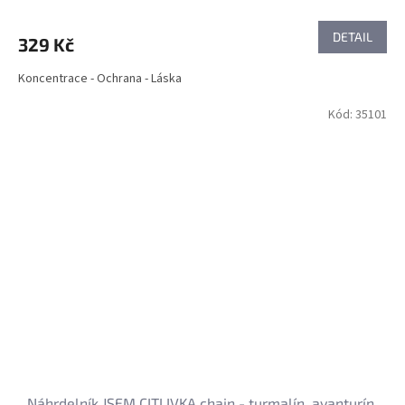
DETAIL
329 Kč
Koncentrace - Ochrana - Láska
Kód:
35101
Náhrdelník JSEM CITLIVKA chain - turmalín, avanturín,