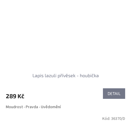
Lapis lazuli přívěsek - houbička
DETAIL
289 Kč
Moudrost - Pravda - Uvědomění
Kód:
36370/D