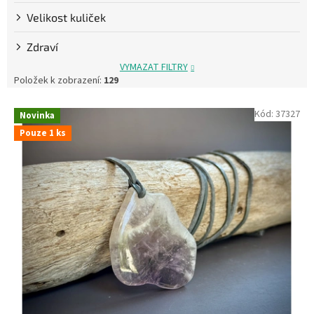
Velikost kuliček
Zdraví
VYMAZAT FILTRY
Položek k zobrazení:
129
V
Kód:
37327
Novinka
ý
Pouze 1 ks
p
i
s
p
r
o
d
u
k
t
ů