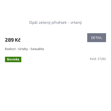
Opál zelený přívěsek - vrtaný
DETAIL
289 Kč
Radost - Vztahy - Sexualita
Kód:
37261
Novinka