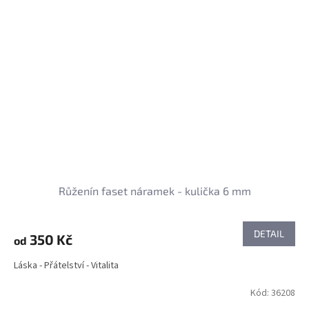
Růženín faset náramek - kulička 6 mm
DETAIL
350 Kč
od
Láska - Přátelství - Vitalita
Kód:
36208