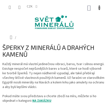
Přejít
na
CZK
NÁKUP
obsah
KOŠÍK
Domů
/
ŠPERKY Z MINERÁLŮ A DRAHÝCH
KAMENŮ
Každý minerál má vlastní jedinečnou vibraci, barvu, tvar i silnou energii.
Existuje nespočet nejrůznějších barev a tvarů, které se hodí výborně
ke tvorbě šperků. Ty nejen nádherně vypadají, ale také přebírají
všechny léčivé vlastnosti použitých kamenů. Už faraóni ve starověkém
Egyptě nosili minerály na hlavách a kolem krku jako amulety na ochranu
a aby byli lepšími vládci.
Pokud máte svou představu a chcete zboží na míru, můžete si ho
objednat v kategorii
NA ZAKÁZKU