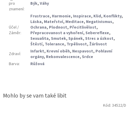
pro
Býk
,
Váhy
znamení
:
Frustrace
,
Harmonie
,
Inspirace
,
Klid
,
Konflikty
,
Láska
,
Mateřství
,
Meditace
,
Negativismus
,
Účel /
Ochrana
,
Plodnost
,
Přecitlivělost
,
Záměr
:
Přepracovanost a vyhoření
,
Sebereflexe
,
Sexualita
,
Smutek
,
Spánek
,
Stres a úzkost
,
Štěstí
,
Tolerance
,
Trpělivost
,
Žárlivost
Infarkt
,
Krevní oběh
,
Nespavost
,
Pohlavní
Zdraví
:
orgány
,
Rekonvalescence
,
Srdce
Barva
:
Růžová
Kód:
34522/D