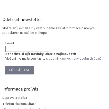
Z
á
p
a
Odebírat newsletter
t
Vložte svůj e-mail a my vám budeme zasílat informace o nových
í
produktech na našem e-shopu.
E-mail
Nenechte si ujít novinky, akce a zajímavosti!
Vložením e-mailu souhlasíte s
podmínkami ochrany osobních údajů
PŘIHLÁSIT SE
Informace pro Vás
Doprava a platba
Telefonická konzultace