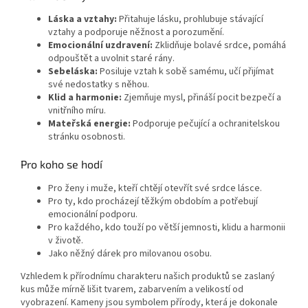
Láska a vztahy:
Přitahuje lásku, prohlubuje stávající
vztahy a podporuje něžnost a porozumění.
Emocionální uzdravení:
Zklidňuje bolavé srdce, pomáhá
odpouštět a uvolnit staré rány.
Sebeláska:
Posiluje vztah k sobě samému, učí přijímat
své nedostatky s něhou.
Klid a harmonie:
Zjemňuje mysl, přináší pocit bezpečí a
vnitřního míru.
Mateřská energie:
Podporuje pečující a ochranitelskou
stránku osobnosti.
Pro koho se hodí
Pro ženy i muže, kteří chtějí otevřít své srdce lásce.
Pro ty, kdo procházejí těžkým obdobím a potřebují
emocionální podporu.
Pro každého, kdo touží po větší jemnosti, klidu a harmonii
v životě.
Jako něžný dárek pro milovanou osobu.
Vzhledem k přírodnímu charakteru našich produktů se zaslaný
kus může mírně lišit tvarem, zabarvením a velikostí od
vyobrazení. Kameny jsou symbolem přírody, která je dokonale