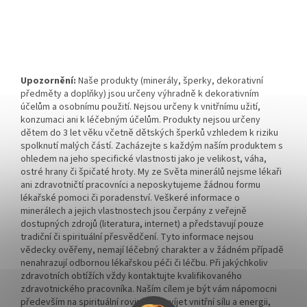
Upozornění:
Naše produkty (minerály, šperky, dekorativní
předměty a doplňky) jsou určeny výhradně k dekorativním
účelům a osobnímu použití. Nejsou určeny k vnitřnímu užití,
konzumaci ani k léčebným účelům. Produkty nejsou určeny
dětem do 3 let věku včetně dětských šperků vzhledem k riziku
spolknutí malých částí. Zacházejte s každým naším produktem s
ohledem na jeho specifické vlastnosti jako je velikost, váha,
ostré hrany či špičaté hroty. My ze Světa minerálů nejsme lékaři
ani zdravotničtí pracovníci a neposkytujeme žádnou formu
lékařské pomoci či poradenství. Veškeré informace o
minerálech a jejich vlastnostech jsou čerpány z veřejně
dostupných zdrojů (literatura, internet) a představují pouze
tradiční či spirituální přesvědčení. Tyto informace nejsou
vědecky ověřeny, nemají léčebný charakter a v žádném případě
nenahrazují odbornou lékařskou péči či léčbu. Při jakýchkoliv
zdravotních obtížích vždy kontaktujte kvalifikovaného
zdravotnického pracovníka. Naším cílem je být vám nápomocni
především na spirituální rovině a rozvíjet vnitřní sílu a energii,