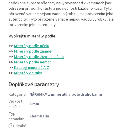
nedokonalá, proto všechny nevyrovnanosti v kamenech jsou
odrazem přírodního růstu a jedinečnosti každého kusu. Tyto
přirozené variace nejsou vadou výrobku, ale potvrzením jeho
autenticity. Tyto přirozené variace nejsou vadou výrobku, ale
potvrzením jeho autenticity.
Vybírejte minerály podle:
>>
Minerály podle účelu
>>
Minerály podle znamení
>>
Minerály podle životního čísla
>>
Minerály podle nemoci
>>
Katalog minerálů A-Z
>>
Minerály do ruky
Doplňkové parametry
Kategorie
:
NÁRAMKY z minerálů a polodrahokamů
Velikost
6 mm
kuliček
:
Typ
Shamballa
náramku
:
?
Ideální