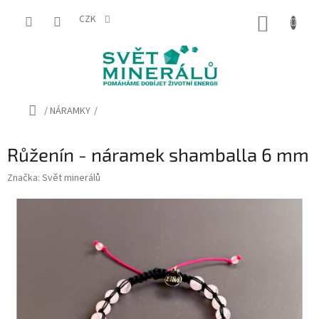
Přejít
na
CZK
NÁKUP
obsah
KOŠÍK
Domů
/
NÁRAMKY
/
Růženín - náramek shamballa 6 mm
Značka:
Svět minerálů