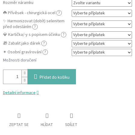
Rozměr náramku
☘️ Přívěsek - chirurgická ocel
?
✨ Harmonizovat (dobít) selenitem
před odesláním
?
💎 Kartička/-y s popisem účinku
?
🎁 Zabalit jako dárek
?
✴ Osobní gravírování
?
Možnosti doručení
Přidat do košíku
Detailní informace
ZEPTAT SE
HLÍDAT
SDÍLET