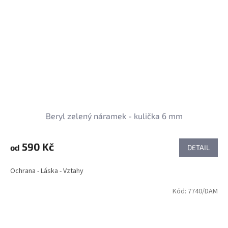
Beryl zelený náramek - kulička 6 mm
590 Kč
od
DETAIL
Ochrana - Láska - Vztahy
Kód:
7740/DAM