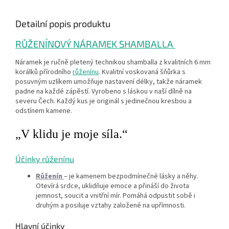
Detailní popis produktu
RŮŽENÍNOVÝ NÁRAMEK SHAMBALLA
Náramek je ručně pletený technikou shamballa z kvalitních 6 mm
korálků přírodního
růženínu
. Kvalitní voskovaná šňůrka s
posuvným uzlíkem umožňuje nastavení délky, takže náramek
padne na každé zápěstí. Vyrobeno s láskou v naší dílně na
severu Čech. Každý kus je originál s jedinečnou kresbou a
odstínem kamene.
„V klidu je moje síla.“
Účinky růženínu
Růženín
– je kamenem bezpodmínečné lásky a něhy.
Otevírá srdce, uklidňuje emoce a přináší do života
jemnost, soucit a vnitřní mír. Pomáhá odpustit sobě i
druhým a posiluje vztahy založené na upřímnosti.
Hlavní účinky