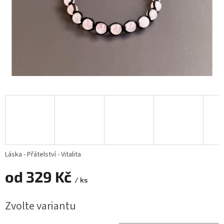
Láska - Přátelství - Vitalita
od
329 Kč
/ ks
Měrná
Zvolte variantu
cena: