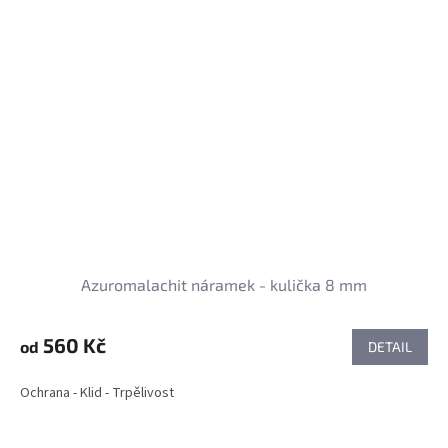
Azuromalachit náramek - kulička 8 mm
560 Kč
od
DETAIL
Ochrana - Klid - Trpělivost