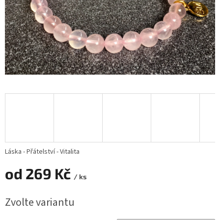
Láska - Přátelství - Vitalita
od
269 Kč
/ ks
Měrná
Zvolte variantu
cena: