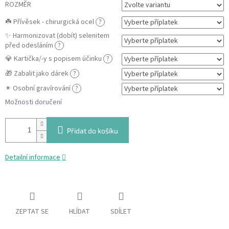
ROZMĚR
☘️ Přívěsek - chirurgická ocel
?
✨ Harmonizovat (dobít) selenitem
před odesláním
?
💎 Kartička/-y s popisem účinku
?
🎁 Zabalit jako dárek
?
✴ Osobní gravírování
?
Možnosti doručení
Přidat do košíku
Detailní informace
ZEPTAT SE
HLÍDAT
SDÍLET