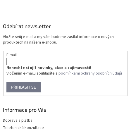
Z
á
p
a
Odebírat newsletter
t
Vložte svůj e-mail a my vám budeme zasílat informace o nových
í
produktech na našem e-shopu.
E-mail
Nenechte si ujít novinky, akce a zajímavosti!
Vložením e-mailu souhlasíte s
podmínkami ochrany osobních údajů
PŘIHLÁSIT SE
Informace pro Vás
Doprava a platba
Telefonická konzultace