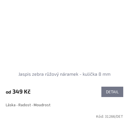
Jaspis zebra růžový náramek - kulička 8 mm
349 Kč
od
DETAIL
Láska - Radost - Moudrost
Kód:
31266/DET