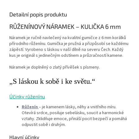
Detailní popis produktu
RŮŽENÍNOVÝ NÁRAMEK – KULIČKA 6 mm
Náramek je ručně navlečený na kvalitní gumičce z 6 mm korálků
přírodního růženínu. Gumička je pružná a přizpůsobí se každému
zápěstí. Vyrobeno s láskou v naší dílně na severu Čech. Každý
kus je originál s jedinečným odstínem a průzračností kamene.
Náramek je doplněný o zlatý přívěšek s písmeny.
„S láskou k sobě i ke světu.“
Účinky růženínu
Růženín
– je kamenem lásky, něhy a vnitřního míru.
Otevírá srdce, posiluje sebelásku, soucit a harmonické
vztahy. Zklidňuje emoce, přináší pocit bezpečí a pomáhá
odpustit sobě i druhým.
Hlavní účinky