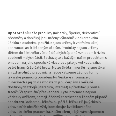
Upozornění:
Naše produkty (minerály, šperky, dekorativní
předměty a doplňky) jsou určeny výhradně k dekorativním
účelům a osobnímu použití. Nejsou určeny k vnitřnímu užití,
konzumaci ani k léčebným účelům. Produkty nejsou určeny
dětem do 3 let věku včetně dětských šperků vzhledem k riziku
spolknutí malých částí. Zacházejte s každým naším produktem s
ohledem na jeho specifické vlastnosti jako je velikost, váha,
ostré hrany či špičaté hroty. My ze Světa minerálů nejsme lékaři
ani zdravotničtí pracovníci a neposkytujeme žádnou formu
lékařské pomoci či poradenství. Veškeré informace o
minerálech a jejich vlastnostech jsou čerpány z veřejně
dostupných zdrojů (literatura, internet) a představují pouze
tradiční či spirituální přesvědčení. Tyto informace nejsou
vědecky ověřeny, nemají léčebný charakter a v žádném případě
nenahrazují odbornou lékařskou péči či léčbu. Při jakýchkoliv
zdravotních obtížích vždy kontaktujte kvalifikovaného
zdravotnického pracovníka. Naším cílem je být vám nápomocni