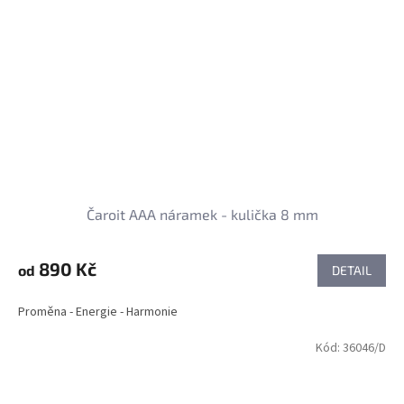
Čaroit AAA náramek - kulička 8 mm
890 Kč
od
DETAIL
Proměna - Energie - Harmonie
Kód:
36046/D