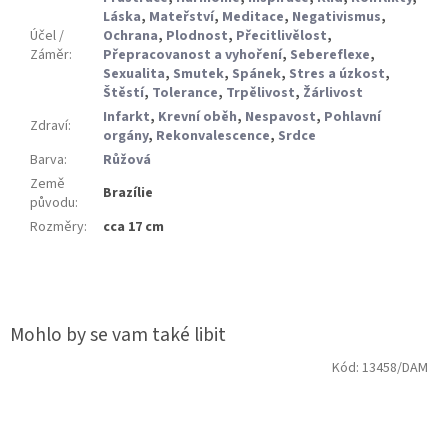
Láska
,
Mateřství
,
Meditace
,
Negativismus
,
Účel /
Ochrana
,
Plodnost
,
Přecitlivělost
,
Záměr
:
Přepracovanost a vyhoření
,
Sebereflexe
,
Sexualita
,
Smutek
,
Spánek
,
Stres a úzkost
,
Štěstí
,
Tolerance
,
Trpělivost
,
Žárlivost
Infarkt
,
Krevní oběh
,
Nespavost
,
Pohlavní
Zdraví
:
orgány
,
Rekonvalescence
,
Srdce
Barva
:
Růžová
Země
Brazílie
původu
:
Rozměry
:
cca 17 cm
Kód:
13458/DAM