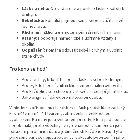
Láska a něha:
Otevírá srdce a posiluje lásku k sobě i k
druhým.
Sebeláska:
Pomáhá přijmout sama sebe a vážit si své
jedinečnosti.
Klid a mír:
Zklidňuje emoce a přináší vnitřní harmonii.
Vztahy:
Podporuje harmonické a upřímné vztahy s
okolím.
Odpuštění:
Pomáhá odpustit sobě i druhým a uvolnit
staré křivdy.
Pro koho se hodí
Pro všechny, kdo chtějí posílit lásku k sobě i k druhým.
Pro ty, kdo hledají vnitřní klid a emocionální rovnováhu.
Pro každého, kdo chce otevřít své srdce a přijímat lásku.
Jako originální dárek pro milovanou osobu.
Vzhledem k přírodnímu charakteru našich produktů se zaslaný
kus může mírně lišit tvarem, zabarvením a velikostí od
vyobrazení. Kameny jsou symbolem přírody, která je dokonale
nedokonalá, proto všechny nevyrovnanosti v kamenech jsou
odrazem přírodního růstu a jedinečnosti každého kusu. Tyto
přirozené variace nejsou vadou výrobku, ale potvrzením jeho