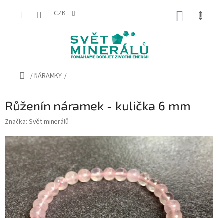
Přejít
na
CZK
NÁKUP
obsah
KOŠÍK
Domů
/
NÁRAMKY
/
Růženín náramek - kulička 6 mm
Značka:
Svět minerálů