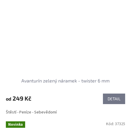
Avanturín zelený náramek - twister 6 mm
249 Kč
od
DETAIL
Štěstí - Peníze - Sebevědomí
Kód:
37325
Novinka