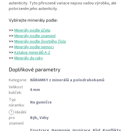
autenticity. Tyto přirozené variace nejsou vadou výrobku, ale
potvrzením jeho autenticity.
Vybírejte minerály podle:
>>
Minerály podle účelu
>>
Minerály podle znamení
>>
Minerály podle životního čísla
>>
Minerály podle nemoci
>>
Katalog minerálů A-Z
>>
Minerály do ruky
Doplňkové parametry
Kategorie
:
NÁRAMKY z minerálů a polodrahokamů
Velikost
6 mm
kuliček
:
Typ
Na gumičce
náramku
:
?
Ideální
pro
Býk
,
Váhy
znamení
:
Frustrace
,
Harmonie
,
Inspirace
,
Klid
,
Konflikty
,