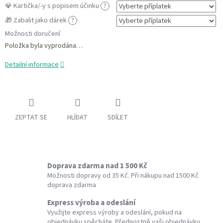
💎 Kartička/-y s popisem účinku
?
🎁 Zabalit jako dárek
?
Možnosti doručení
Položka byla vyprodána…
Detailní informace
ZEPTAT SE
HLÍDAT
SDÍLET
Doprava zdarma nad 1 500 Kč
Možnosti dopravy od 35 Kč. Při nákupu nad 1500 Kč
doprava zdarma
Express výroba a odeslání
Využijte express výroby a odeslání, pokud na
objednávku spěcháte. Přednostně vaši objednávku