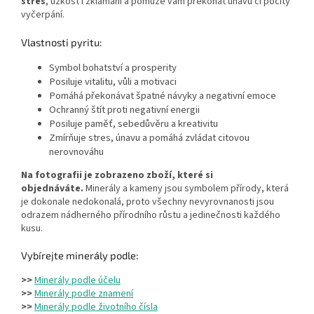
stres
, úzkost i zklamání a pomůže vám překonat únavu či pocity
vyčerpání.
Vlastnosti pyritu:
Symbol bohatství a prosperity
Posiluje vitalitu, vůli a motivaci
Pomáhá překonávat špatné návyky a negativní emoce
Ochranný štít proti negativní energii
Posiluje paměť, sebedůvěru a kreativitu
Zmírňuje stres, únavu a pomáhá zvládat citovou
nerovnováhu
Na fotografii je zobrazeno zboží, které si
objednáváte.
Minerály a kameny jsou symbolem přírody, která
je dokonale nedokonalá, proto všechny nevyrovnanosti jsou
odrazem nádherného přírodního růstu a jedinečnosti každého
kusu.
Vybírejte minerály podle:
>>
Minerály podle účelu
>>
Minerály podle znamení
>>
Minerály podle životního čísla