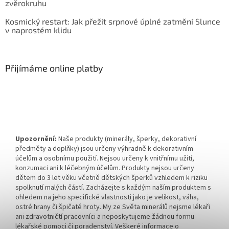
zvěrokruhu
Kosmický restart: Jak přežít srpnové úplné zatmění Slunce
v naprostém klidu
Přijímáme online platby
Upozornění:
Naše produkty (minerály, šperky, dekorativní
předměty a doplňky) jsou určeny výhradně k dekorativním
účelům a osobnímu použití. Nejsou určeny k vnitřnímu užití,
konzumaci ani k léčebným účelům. Produkty nejsou určeny
dětem do 3 let věku včetně dětských šperků vzhledem k riziku
spolknutí malých částí. Zacházejte s každým naším produktem s
ohledem na jeho specifické vlastnosti jako je velikost, váha,
ostré hrany či špičaté hroty. My ze Světa minerálů nejsme lékaři
ani zdravotničtí pracovníci a neposkytujeme žádnou formu
lékařské pomoci či poradenství. Veškeré informace o