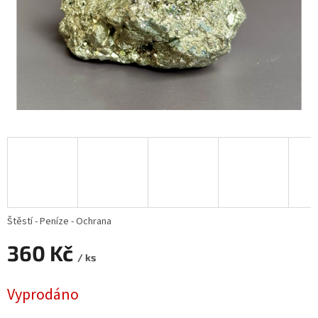
Štěstí - Peníze - Ochrana
360 Kč
/ ks
Měrná
Vyprodáno
cena: