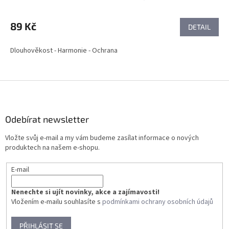
89 Kč
DETAIL
Dlouhověkost - Harmonie - Ochrana
Z
á
p
a
Odebírat newsletter
t
Vložte svůj e-mail a my vám budeme zasílat informace o nových
í
produktech na našem e-shopu.
E-mail
Nenechte si ujít novinky, akce a zajímavosti!
Vložením e-mailu souhlasíte s
podmínkami ochrany osobních údajů
PŘIHLÁSIT SE