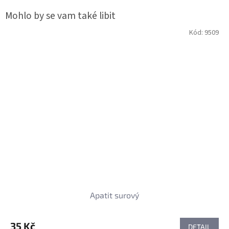
Kód:
9509
Apatit surový
35 Kč
DETAIL