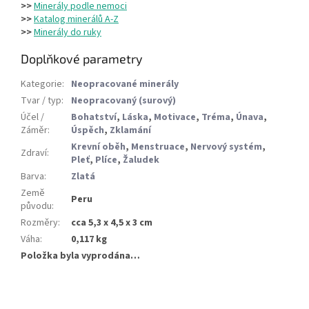
>>
Minerály podle nemoci
>>
Katalog minerálů A-Z
>>
Minerály do ruky
Doplňkové parametry
Kategorie
:
Neopracované minerály
Tvar / typ
:
Neopracovaný (surový)
Účel /
Bohatství
,
Láska
,
Motivace
,
Tréma
,
Únava
,
Záměr
:
Úspěch
,
Zklamání
Krevní oběh
,
Menstruace
,
Nervový systém
,
Zdraví
:
Pleť
,
Plíce
,
Žaludek
Barva
:
Zlatá
Země
Peru
původu
:
Rozměry
:
cca 5,3 x 4,5 x 3 cm
Váha
:
0,117 kg
Položka byla vyprodána…