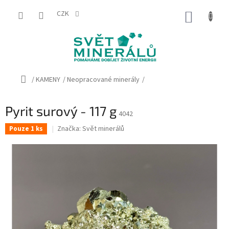
Přejít
na
CZK
NÁKUP
obsah
KOŠÍK
Domů
/
KAMENY
/
Neopracované minerály
/
Pyrit surový - 117 g
4042
Značka:
Svět minerálů
Pouze 1 ks