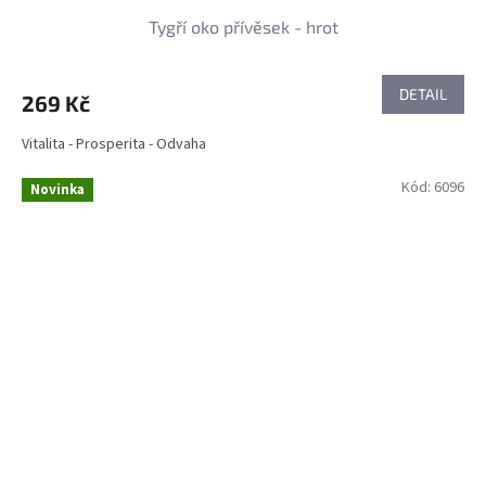
Tygří oko přívěsek - hrot
DETAIL
269 Kč
Vitalita - Prosperita - Odvaha
Kód:
6096
Novinka