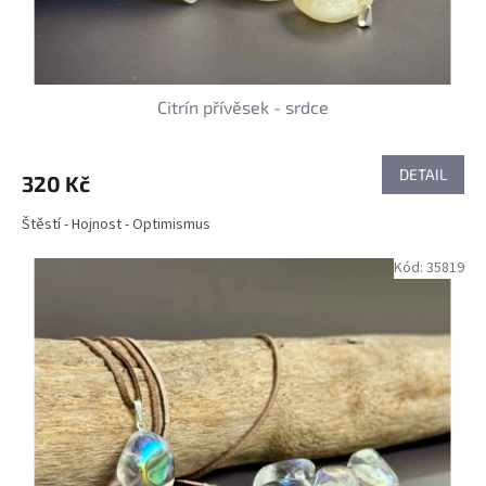
t
ů
Citrín přívěsek - srdce
DETAIL
320 Kč
Štěstí - Hojnost - Optimismus
Kód:
35819