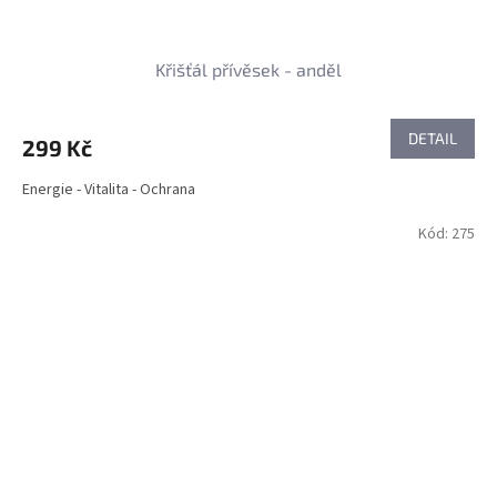
Křišťál přívěsek - anděl
DETAIL
299 Kč
Energie - Vitalita - Ochrana
Kód:
275