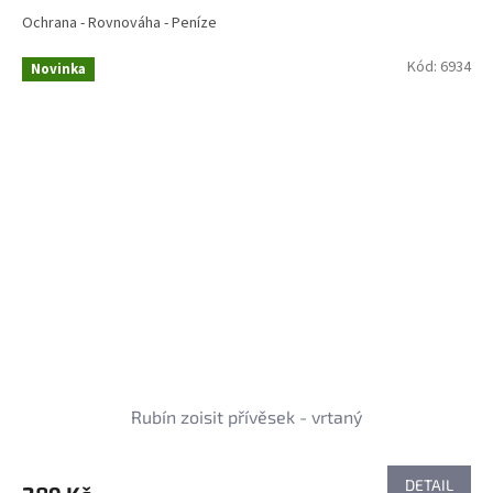
Ochrana - Rovnováha - Peníze
Kód:
6934
Novinka
Rubín zoisit přívěsek - vrtaný
DETAIL