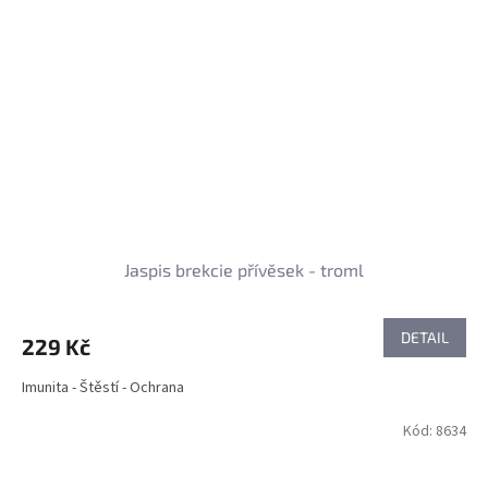
Jaspis brekcie přívěsek - troml
DETAIL
229 Kč
Imunita - Štěstí - Ochrana
Kód:
8634