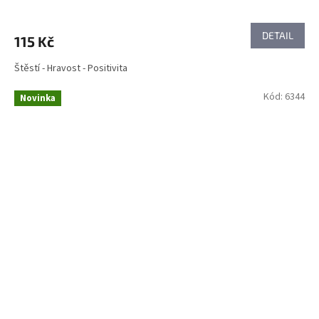
DETAIL
115 Kč
Štěstí - Hravost - Positivita
Kód:
6344
Novinka