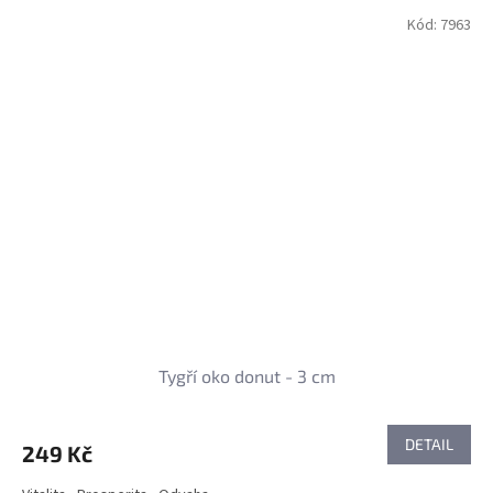
Kód:
7963
Tygří oko donut - 3 cm
DETAIL
249 Kč