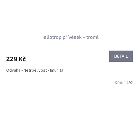
Heliotrop přívěsek - troml
DETAIL
229 Kč
Odvaha - Netrpělivost - Imunita
Kód:
1492