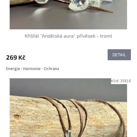
Křišťál "Andělská aura" přívěsek - troml
DETAIL
269 Kč
Energie - Harmonie - Ochrana
Kód:
35818