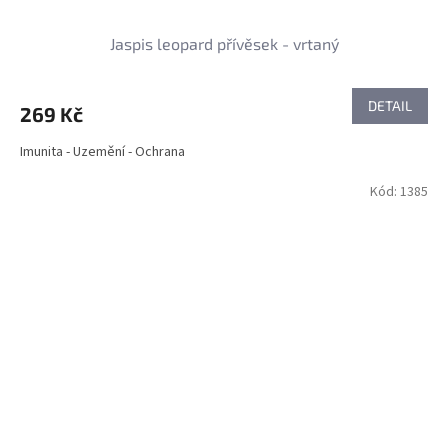
Jaspis leopard přívěsek - vrtaný
DETAIL
269 Kč
Imunita - Uzemění - Ochrana
Kód:
1385