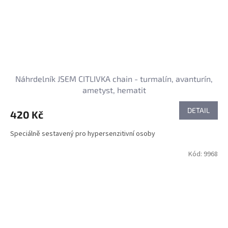
Náhrdelník JSEM CITLIVKA chain - turmalín, avanturín,
ametyst, hematit
DETAIL
420 Kč
Speciálně sestavený pro hypersenzitivní osoby
Kód:
9968