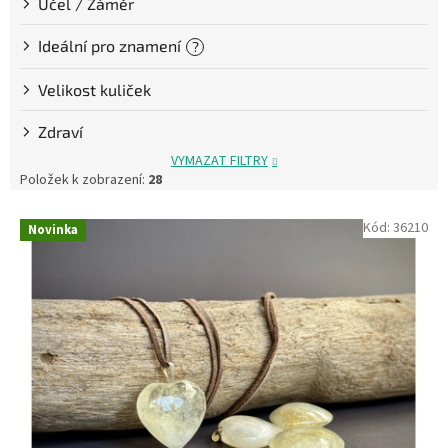
Účel / Záměr
Ideální pro znamení
?
Velikost kuliček
Zdraví
VYMAZAT FILTRY
Položek k zobrazení:
28
V
Kód:
36210
Novinka
ý
p
i
s
p
r
o
d
u
k