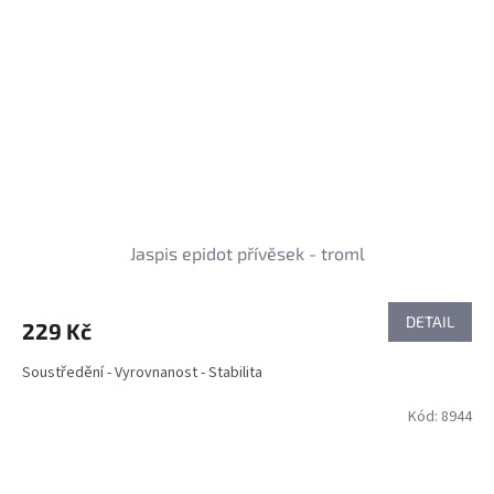
Jaspis epidot přívěsek - troml
DETAIL
229 Kč
Soustředění - Vyrovnanost - Stabilita
Kód:
8944