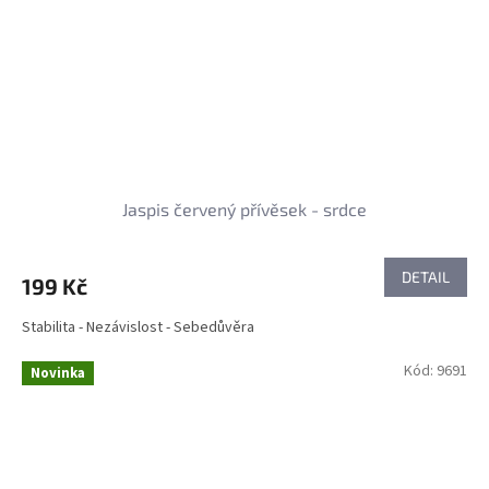
Jaspis červený přívěsek - srdce
DETAIL
199 Kč
Stabilita - Nezávislost - Sebedůvěra
Kód:
9691
Novinka