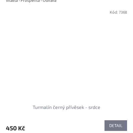
Vitalita - Prosperita - Odvaha
Kód:
7368
Turmalín černý přívěsek - srdce
DETAIL
450 Kč