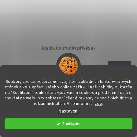
Jaspis dalmatin přívěsek
DETAIL
79 Kč
Štěstí - Hravost - Positivita
Soubory cookie používáme k zajištění základních funkcí webových
stránek a ke zlepšení vašeho online zážitku i naší nabídky.
Kliknutím
na "Souhlasím" souhlasíte s využíváním cookies a předáním údajů o
28
položek celkem
O
chování na webu pro zobrazení cílené reklamy na sociálních sítích a
v
reklamních sítích. Více informací
zde
.
l
Z
Nastavení
á
á
d
p
Souhlasím
a
a
Odebírat newsletter
c