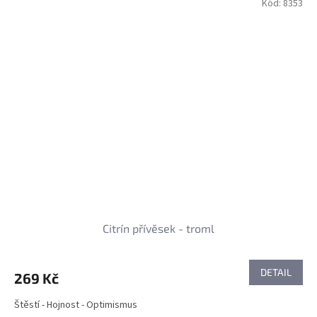
Kód:
8353
Citrín přívěsek - troml
DETAIL
269 Kč
Štěstí - Hojnost - Optimismus