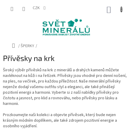
Přejít
na
CZK
NÁKUP
obsah
KOŠÍK
Domů
/
ŠPERKY
/
Přívěsky na krk
Široký výběr přívěsků na krk z minerálů a drahých kamenů můžete
navléknout na kůži i na řetízek.
Přívěsky jsou vhodné pro denní nošení,
na ples, na večírek, pro každou příležitost.
Naše minerální přívěsky
nejenže dodají vašemu outfitu styl a eleganci, ale také přinášejí
pozitivní energii a harmonii. Vyberte si z naší nabídky přívěsky pro
čistotu a jasnost, pro klid a rovnováhu, nebo přívěsky pro lásku a
harmonii.
Prozkoumejte naši kolekci a objevte přívěsek, který bude nejen
krásným módním doplňkem, ale také zdrojem pozitivní energie a
osobního vyjádření.