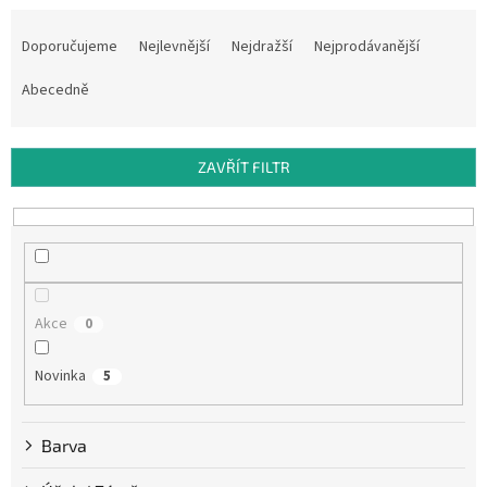
Ř
a
Doporučujeme
Nejlevnější
Nejdražší
Nejprodávanější
z
e
Abecedně
n
í
p
ZAVŘÍT FILTR
r
o
d
u
k
t
Akce
0
ů
Novinka
5
Barva