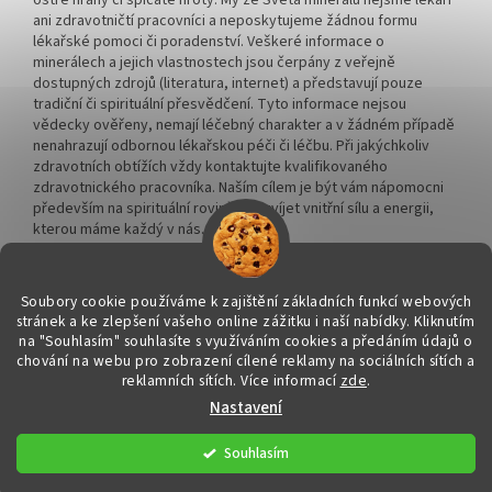
ostré hrany či špičaté hroty. My ze Světa minerálů nejsme lékaři
ani zdravotničtí pracovníci a neposkytujeme žádnou formu
lékařské pomoci či poradenství. Veškeré informace o
minerálech a jejich vlastnostech jsou čerpány z veřejně
dostupných zdrojů (literatura, internet) a představují pouze
tradiční či spirituální přesvědčení. Tyto informace nejsou
vědecky ověřeny, nemají léčebný charakter a v žádném případě
nenahrazují odbornou lékařskou péči či léčbu. Při jakýchkoliv
zdravotních obtížích vždy kontaktujte kvalifikovaného
zdravotnického pracovníka. Naším cílem je být vám nápomocni
především na spirituální rovině a rozvíjet vnitřní sílu a energii,
kterou máme každý v nás.
Soubory cookie používáme k zajištění základních funkcí webových
stránek a ke zlepšení vašeho online zážitku i naší nabídky.
Kliknutím
na "Souhlasím" souhlasíte s využíváním cookies a předáním údajů o
Vytvořil Shoptet
chování na webu pro zobrazení cílené reklamy na sociálních sítích a
reklamních sítích. Více informací
zde
.
Nastavení
Copyright 2026
Svět minerálů
. Všechna práva vyhrazena.
Upravit
nastavení cookies
Souhlasím