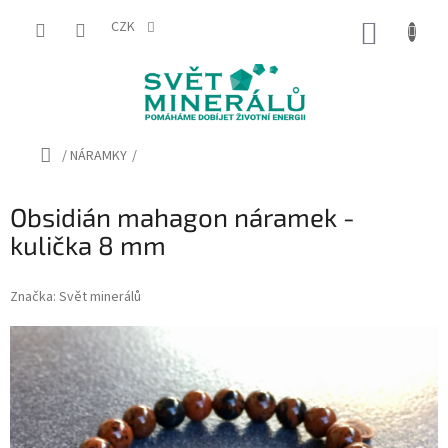
Přejít
na
CZK
NÁKUP
obsah
KOŠÍK
Domů
/
NÁRAMKY
/
Obsidián mahagon náramek -
kulička 8 mm
Značka:
Svět minerálů