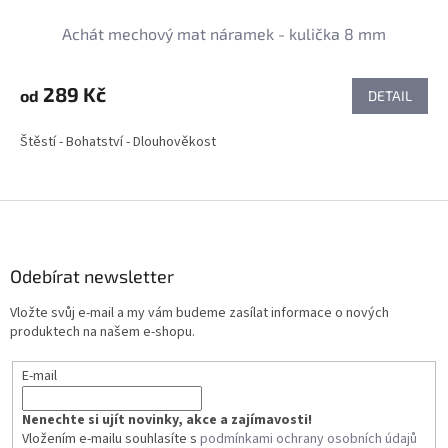
Achát mechový mat náramek - kulička 8 mm
289 Kč
od
DETAIL
Štěstí - Bohatství - Dlouhověkost
Z
á
p
a
Odebírat newsletter
t
Vložte svůj e-mail a my vám budeme zasílat informace o nových
í
produktech na našem e-shopu.
E-mail
Nenechte si ujít novinky, akce a zajímavosti!
Vložením e-mailu souhlasíte s
podmínkami ochrany osobních údajů