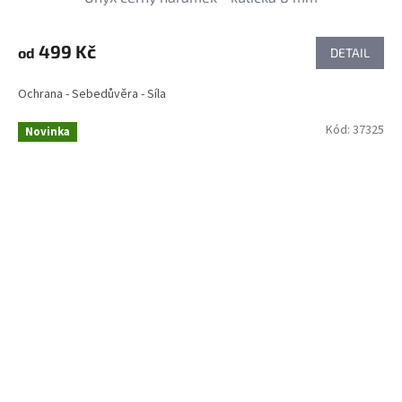
499 Kč
od
DETAIL
Ochrana - Sebedůvěra - Síla
Kód:
37325
Novinka