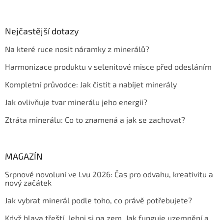
Nejčastější dotazy
Na které ruce nosit náramky z minerálů?
Harmonizace produktu v selenitové misce před odesláním
Kompletní průvodce: Jak čistit a nabíjet minerály
Jak ovlivňuje tvar minerálu jeho energii?
Ztráta minerálu: Co to znamená a jak se zachovat?
MAGAZÍN
Srpnové novoluní ve Lvu 2026: Čas pro odvahu, kreativitu a
nový začátek
Jak vybrat minerál podle toho, co právě potřebujete?
Když hlava třeští, lehni si na zem. Jak funguje uzemnění a