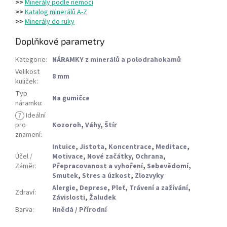
>>
Minerály podle nemoci
>>
Katalog minerálů A-Z
>>
Minerály do ruky
Doplňkové parametry
Kategorie
:
NÁRAMKY z minerálů a polodrahokamů
Velikost
8 mm
kuliček
:
Typ
Na gumičce
náramku
:
?
Ideální
pro
Kozoroh
,
Váhy
,
Štír
znamení
:
Intuice
,
Jistota
,
Koncentrace
,
Meditace
,
Účel /
Motivace
,
Nové začátky
,
Ochrana
,
Záměr
:
Přepracovanost a vyhoření
,
Sebevědomí
,
Smutek
,
Stres a úzkost
,
Zlozvyky
Alergie
,
Deprese
,
Pleť
,
Trávení a zažívání
,
Zdraví
:
Závislosti
,
Žaludek
Barva
:
Hnědá / Přírodní