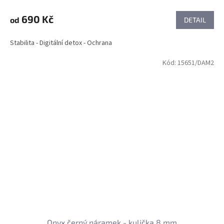
690 Kč
od
DETAIL
Stabilita - Digitální detox - Ochrana
Kód:
15651/DAM2
Onyx černý náramek - kulička 8 mm