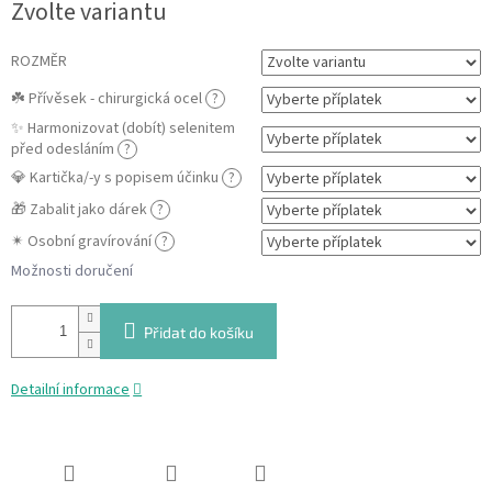
Zvolte variantu
cena:
ROZMĚR
☘️ Přívěsek - chirurgická ocel
?
✨ Harmonizovat (dobít) selenitem
před odesláním
?
💎 Kartička/-y s popisem účinku
?
🎁 Zabalit jako dárek
?
✴ Osobní gravírování
?
Možnosti doručení
Přidat do košíku
Detailní informace