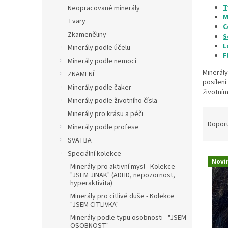
n
T
Neopracované minerály
e
M
Tvary
l
C
Zkameněliny
S
L
Minerály podle účelu
F
Minerály podle nemoci
Minerály
ZNAMENÍ
posílení
Minerály podle čaker
životním
Minerály podle životního čísla
Ř
Minerály pro krásu a péči
a
Dopor
Minerály podle profese
z
SVATBA
e
Speciální kolekce
V
n
Novi
ý
Minerály pro aktivní mysl - Kolekce
í
"JSEM JINAK" (ADHD, nepozornost,
p
p
hyperaktivita)
i
r
Minerály pro citlivé duše - Kolekce
s
o
"JSEM CITLIVKA"
p
d
Minerály podle typu osobnosti - "JSEM
r
u
OSOBNOST"