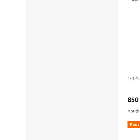
Indivi
Lapis
850
Moudro
Pouz