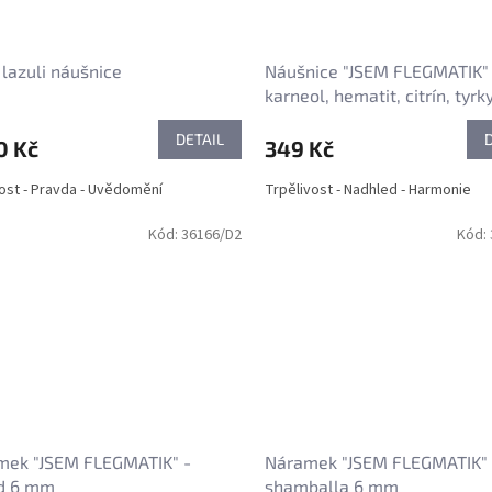
 lazuli náušnice
Náušnice "JSEM FLEGMATIK"
karneol, hematit, citrín, tyrk
DETAIL
0 Kč
349 Kč
st - Pravda - Uvědomění
Trpělivost - Nadhled - Harmonie
Kód:
36166/D2
Kód:
mek "JSEM FLEGMATIK" -
Náramek "JSEM FLEGMATIK" 
d 6 mm
shamballa 6 mm