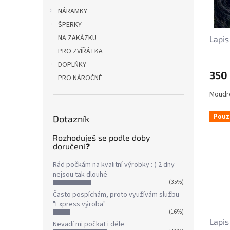
o
k
NÁRAMKY
d
t
ŠPERKY
u
ů
NA ZAKÁZKU
Lapis
k
t
PRO ZVÍŘÁTKA
ů
DOPLŇKY
350
PRO NÁROČNÉ
Moudro
Pouz
Dotazník
Rozhoduješ se podle doby
doručení❓
Rád počkám na kvalitní výrobky :-) 2 dny
nejsou tak dlouhé
(35%)
Často pospíchám, proto využívám službu
"Express výroba"
(16%)
Lapis
Nevadí mi počkat i déle