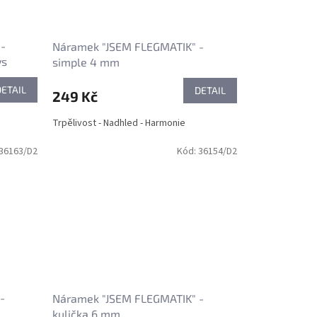
 -
Náramek "JSEM FLEGMATIK" -
ys
simple 4 mm
DETAIL
DETAIL
249 Kč
Trpělivost - Nadhled - Harmonie
36163/D2
Kód:
36154/D2
-
Náramek "JSEM FLEGMATIK" -
kulička 6 mm