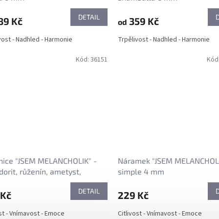
DETAIL
89 Kč
359 Kč
od
vost - Nadhled - Harmonie
Trpělivost - Nadhled - Harmonie
Kód:
36151
Kód
nice "JSEM MELANCHOLIK" -
Náramek "JSEM MELANCHOLI
dorit, růženín, ametyst,
simple 4 mm
ční kámen
DETAIL
 Kč
229 Kč
ost - Vnímavost - Emoce
Citlivost - Vnímavost - Emoce