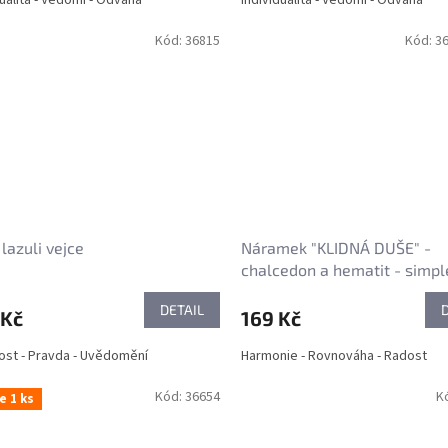
dualita - Vědomí - Odvaha
Individualita - Vědomí - Odvaha
Kód:
36815
Kód:
3
 lazuli vejce
Náramek "KLIDNÁ DUŠE" -
chalcedon a hematit - simpl
DETAIL
 Kč
169 Kč
st - Pravda - Uvědomění
Harmonie - Rovnováha - Radost
Kód:
36654
K
e 1 ks