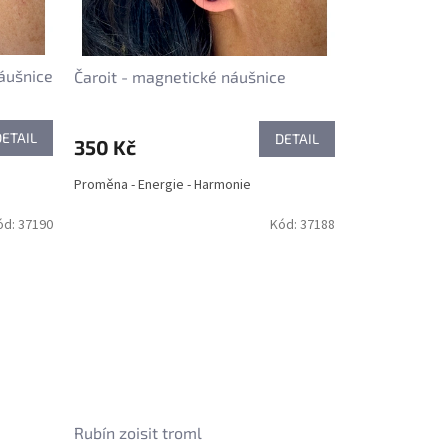
náušnice
Čaroit - magnetické náušnice
DETAIL
DETAIL
350 Kč
Proměna - Energie - Harmonie
ód:
37190
Kód:
37188
Rubín zoisit troml