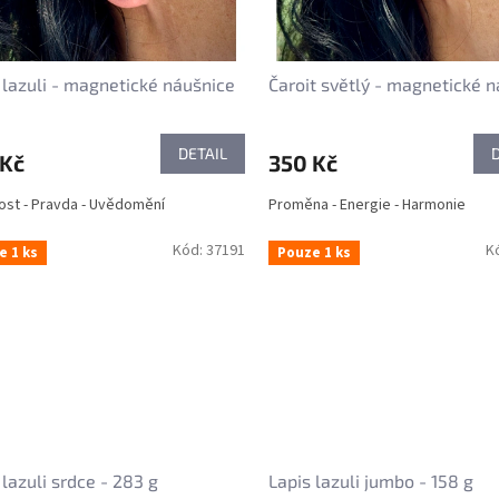
 lazuli - magnetické náušnice
Čaroit světlý - magnetické 
DETAIL
 Kč
350 Kč
st - Pravda - Uvědomění
Proměna - Energie - Harmonie
Kód:
37191
K
e 1 ks
Pouze 1 ks
 lazuli srdce - 283 g
Lapis lazuli jumbo - 158 g