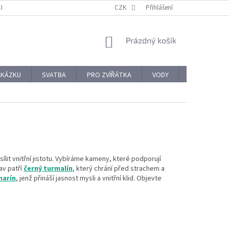
CHODNÍ PODMÍNKY
REKLAMACE A VRÁCENÍ ZBOŽÍ
CZK
Přihlášení
OCHRANA OSOBNÍ
NÁKUPNÍ
Prázdný košík
KOŠÍK
AKÁZKU
SVATBA
PRO ZVÍŘÁTKA
VODY
PRO NÁROČ
it vnitřní jistotu. Vybíráme kameny, které podporují
av patří
černý turmalín
, který chrání před strachem a
marín
, jenž přináší jasnost mysli a vnitřní klid. Objevte