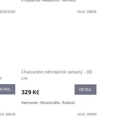
Prosperita - Moudrost - Věrnost
6828/DAM
Kód:
36808
Chalcedon náhrdelník sekaný - 80
e
cm
DETAIL
DETAIL
329 Kč
Harmonie - Rovnováha - Radost
ód:
36626
Kód:
36494