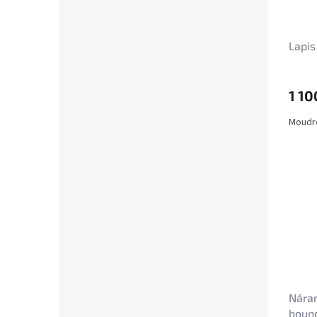
Lapis
1 10
Moudro
Nára
boun