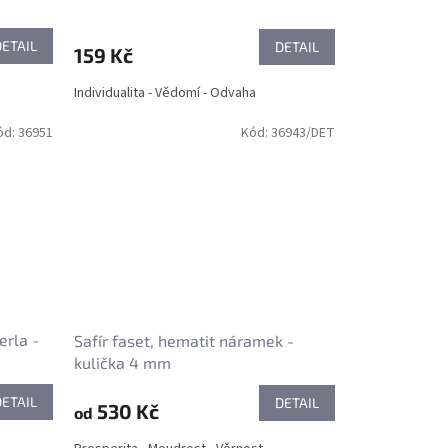
DETAIL
DETAIL
159 Kč
Individualita - Vědomí - Odvaha
ód:
36951
Kód:
36943/DET
erla -
Safír faset, hematit náramek -
kulička 4 mm
DETAIL
DETAIL
530 Kč
od