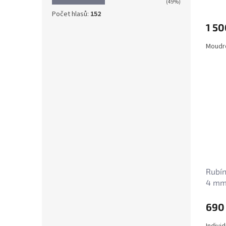
(49%)
Počet hlasů:
152
1 50
Moudro
Rubín
4 m
690