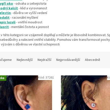
ygří oko
- odvaha a sebejistota
odrý kalcit
- klid a vyrovnanost
elestin
- důvěra ve vyšší vedení
odalit
- racionální myšlení
apis lazuli
- vnitřní moudrost
luorit
- mentální čistota a jasnost
 v této kategorii se vzájemně doplňují a můžete je libovolně kombinovat. 
 sebedůvěry a nalezení vnitřní stability. Pomohou vám transformovat pochybn
 výzvám s důvěrou ve vlastní schopnosti
učujeme
Nejlevnější
Nejdražší
Nejprodávanější
Abecedně
Kód:
37261
K
nka