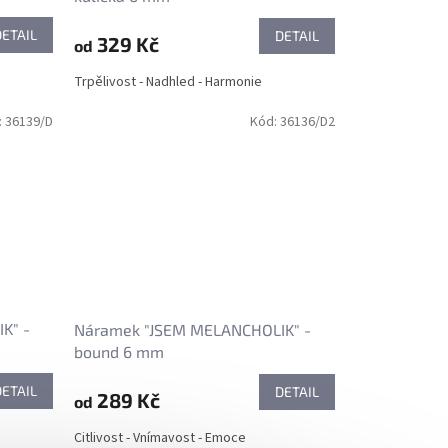
DETAIL
DETAIL
329 Kč
od
Trpělivost - Nadhled - Harmonie
:
36139/D
Kód:
36136/D2
K" -
Náramek "JSEM MELANCHOLIK" -
bound 6 mm
DETAIL
DETAIL
289 Kč
od
Citlivost - Vnímavost - Emoce