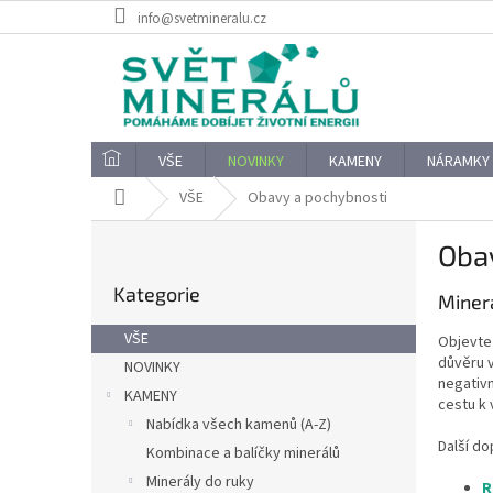
Přejít
info@svetmineralu.cz
na
obsah
VŠE
NOVINKY
KAMENY
NÁRAMKY
Domů
VŠE
Obavy a pochybnosti
P
Oba
o
Přeskočit
s
Kategorie
kategorie
Miner
t
r
VŠE
Objevte 
a
důvěru v
NOVINKY
n
negativ
KAMENY
n
cestu k 
í
Nabídka všech kamenů (A-Z)
Další d
p
Kombinace a balíčky minerálů
a
Minerály do ruky
R