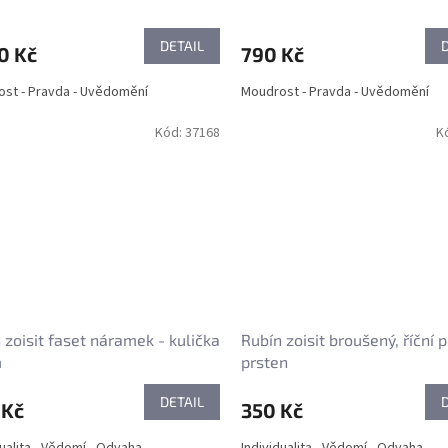
DETAIL
0 Kč
790 Kč
st - Pravda - Uvědomění
Moudrost - Pravda - Uvědomění
Kód:
37168
K
 zoisit faset náramek - kulička
Rubín zoisit broušený, říční p
m
prsten
DETAIL
 Kč
350 Kč