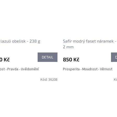
 lazuli obelisk - 238 g
Safír modrý faset náramek -
2 mm
DETAIL
0 Kč
850 Kč
st - Pravda - Uvědomění
Prosperita - Moudrost - Věrnost
Kód:
36208
K