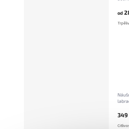
2
od
Trpěli
Náuš
labra
měsí
349
Citliv