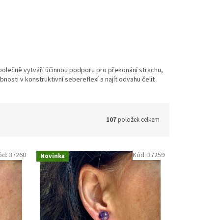
Společně vytváří účinnou podporu pro překonání strachu,
osti v konstruktivní sebereflexí a najít odvahu čelit
107
položek celkem
ód:
37260
Kód:
37259
Novinka