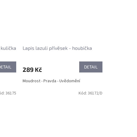
 kulička
Lapis lazuli přívěsek - houbička
DETAIL
DETAIL
289 Kč
Moudrost - Pravda - Uvědomění
ód:
36175
Kód:
36172/D