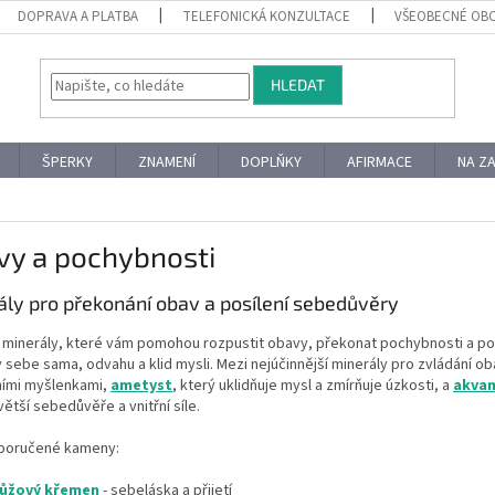
DOPRAVA A PLATBA
TELEFONICKÁ KONZULTACE
VŠEOBECNÉ OB
HLEDAT
ŠPERKY
ZNAMENÍ
DOPLŇKY
AFIRMACE
NA Z
vy a pochybnosti
ály pro překonání obav a posílení sebedůvěry
minerály, které vám pomohou rozpustit obavy, překonat pochybnosti a posíl
 sebe sama, odvahu a klid mysli. Mezi nejúčinnější minerály pro zvládání ob
ními myšlenkami,
ametyst
, který uklidňuje mysl a zmírňuje úzkosti, a
akva
větší sebedůvěře a vnitřní síle.
oporučené kameny:
ůžový křemen
- sebeláska a přijetí