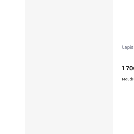
Lapis
1 70
Moudro