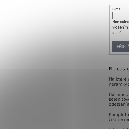
E-mail
Nenechte 
Vložením 
údajů
PŘIHL
Nejčastě
Na které 
náramky 
Harmoniz
selenitov
odeslání
Kompletní
čistit a n