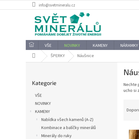
Přejít
info@svetmineralu.cz
na
obsah
VŠE
NOVINKY
KAMENY
NÁRAMKY
Domů
ŠPERKY
Náušnice
P
Náu
o
Přeskočit
s
Kategorie
kategorie
Nechte p
t
ucho si 
r
VŠE
a
Ř
NOVINKY
n
a
Dopor
KAMENY
n
z
í
Nabídka všech kamenů (A-Z)
e
p
Kombinace a balíčky minerálů
V
n
a
ý
Minerály do ruky
í