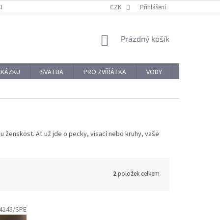
CHODNÍ PODMÍNKY
REKLAMACE A VRÁCENÍ ZBOŽÍ
CZK
Přihlášení
OCHRANA OSOBNÍ
NÁKUPNÍ
Prázdný košík
KOŠÍK
AKÁZKU
SVATBA
PRO ZVÍŘÁTKA
VODY
PRO NÁROČ
u ženskost. Ať už jde o pecky, visací nebo kruhy, vaše
2
položek celkem
4143/SPE