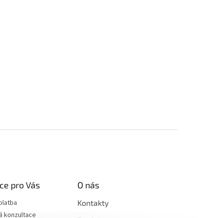
ce pro Vás
O nás
platba
Kontakty
á konzultace