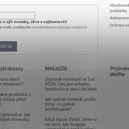
Všeobecné
podmínky
Reklamace 
si ujít novinky, akce a zajímavosti!
Ochrana os
e-mailu souhlasíte s
podmínkami ochrany osobních
ÁSIT SE
jší dotazy
MAGAZÍN
Přijímá
platby
ruce nosit
Srpnové novoluní ve Lvu
z minerálů?
2026: Čas pro odvahu,
kreativitu a nový začátek
ace produktu v
é misce před
Jak vybrat minerál podle
m
toho, co právě
potřebujete?
 průvodce: Jak
abíjet minerály
Když hlava třeští, lehni si
na zem. Jak funguje
uzemnění a proč k němu