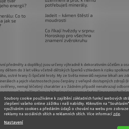
uje tvar
potřebuješ minerály.
jeho energii?
Jadeit – kámen štěstí a
nerálu: Co to
moudrosti
a jak se
?
Co říkají hvězdy v srpnu:
Horoskop pro všechna
znamení zvěrokruhu
vní předměty a doplňky) jsou určeny výhradně k dekorativním účelům a osob
ny dětem do 3 let věku včetně dětských šperků vzhledem k riziku spolknu
 váha, ostré hrany či špičaté hroty. My ze Světa minerálů nejsme lékaři ani
rálech a jejich vlastnostech jsou čerpány z veřejně dostupných zdrojů (lite
 ověřeny, nemají léčebný charakter a v žádném případě nenahrazují odbornou
o pracovníka. Naším cílem je být vám nápomocni především na spirituální rov
Soubory cookie používáme k zajištění základních funkcí webových str
zlepšení vašeho online zážitku i naší nabídky.
Kliknutím na "Souhlasím"
využíváním cookies a předáním údajů o chování na webu pro zobrazen
reklamy na sociálních sítích a reklamních sítích. Více informací
zde
.
Nastavení