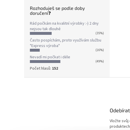
Rozhoduješ se podle doby
doručení❓
Rád počkám na kvalitní výrobky :-) 2 dny
nejsou tak dlouhé
(35%)
Často pospíchám, proto využívám službu
"Express výroba"
(16%)
Nevadí mi počkat i déle
(49%)
Počet hlasů:
152
Z
á
p
a
t
Odebírat
í
Vložte svůj
produktech