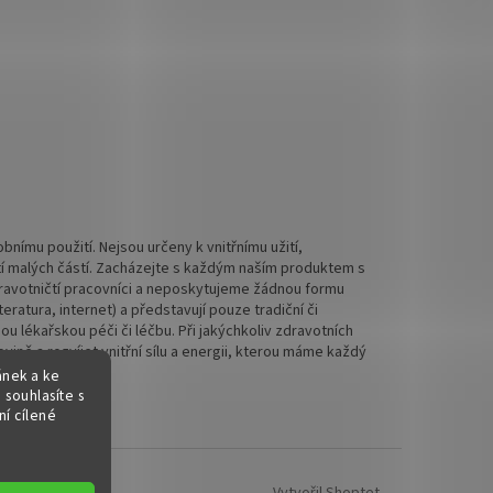
nímu použití. Nejsou určeny k vnitřnímu užití,
tí malých částí. Zacházejte s každým naším produktem s
 zdravotničtí pracovníci a neposkytujeme žádnou formu
ratura, internet) a představují pouze tradiční či
 lékařskou péči či léčbu. Při jakýchkoliv zdravotních
ině a rozvíjet vnitřní sílu a energii, kterou máme každý
ánek a ke
 souhlasíte s
í cílené