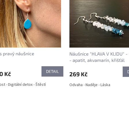
s pravý náušnice
Náušnice "HLAVA V KLIDU" -
- apatit, akvamarín, křišťál
DETAIL
0 Kč
269 Kč
t - Digitální detox - Štěstí
Odvaha - Naděje - Láska
O
v
l
á
d
a