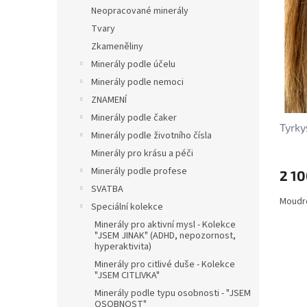
n
p
p
Neopracované minerály
e
i
r
Tvary
l
s
o
Zkameněliny
p
d
Minerály podle účelu
r
u
Minerály podle nemoci
o
k
d
t
ZNAMENÍ
u
ů
Minerály podle čaker
Tyrky
k
Minerály podle životního čísla
t
Minerály pro krásu a péči
ů
Minerály podle profese
2 10
SVATBA
Moudros
Speciální kolekce
Minerály pro aktivní mysl - Kolekce
"JSEM JINAK" (ADHD, nepozornost,
hyperaktivita)
Minerály pro citlivé duše - Kolekce
"JSEM CITLIVKA"
Minerály podle typu osobnosti - "JSEM
OSOBNOST"