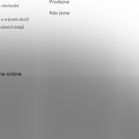
Prodejna
 obchodní
Kdo jsme
a vrácení zboží
obních údajů
me online