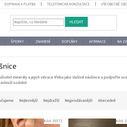
DOPRAVA A PLATBA
TELEFONICKÁ KONZULTACE
VŠEOBECNÉ OB
HLEDAT
ŠPERKY
ZNAMENÍ
DOPLŇKY
AFIRMACE
NA Z
šnice
ůsobit minerály a jejich vibrace třeba jako slušivé náušnice a podpořte svo
zaslouží ozdobit.
učujeme
Nejlevnější
Nejdražší
Nejprodávanější
Abecedně
Kód:
35572
Kód:
2