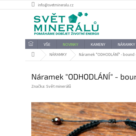
Přejít
info@svetmineralu.cz
na
obsah
VŠE
NOVINKY
KAMENY
NÁRAMKY
Domů
NÁRAMKY
Náramek "ODHODLÁNÍ" - bound -
Náramek "ODHODLÁNÍ" - boun
Značka:
Svět minerálů