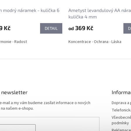
 modrý náramek - kulička 6
Ametyst levandulový AA nár
kulička 4 mm
9 Kč
369 Kč
od
DETAIL
D
armonie - Radost
Koncentrace - Ochrana - Láska
 newsletter
Informa
 e-mail a my vám budeme zasílat informace o nových
Doprava a 
 na našem e-shopu.
Telefonick
Všeobecné
podmínky
Reklamace 