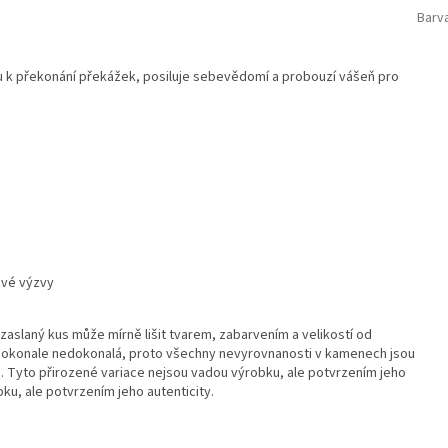
Barv
ílu k překonání překážek, posiluje sebevědomí a probouzí vášeň pro
ové výzvy
aslaný kus může mírně lišit tvarem, zabarvením a velikostí od
 dokonale nedokonalá, proto všechny nevyrovnanosti v kamenech jsou
. Tyto přirozené variace nejsou vadou výrobku, ale potvrzením jeho
bku, ale potvrzením jeho autenticity.