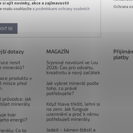
si ujít novinky, akce a zajímavosti!
Ochrana os
e-mailu souhlasíte s
podmínkami ochrany osobních
ÁSIT SE
jší dotazy
MAGAZÍN
Přijímá
platby
ruce nosit
Srpnové novoluní ve Lvu
z minerálů?
2026: Čas pro odvahu,
kreativitu a nový začátek
ace produktu v
é misce před
Jak vybrat minerál podle
m
toho, co právě
potřebujete?
 průvodce: Jak
abíjet minerály
Když hlava třeští, lehni si
na zem. Jak funguje
uzemnění a proč k němu
uje tvar
potřebuješ minerály.
jeho energii?
Jadeit – kámen štěstí a
nerálu: Co to