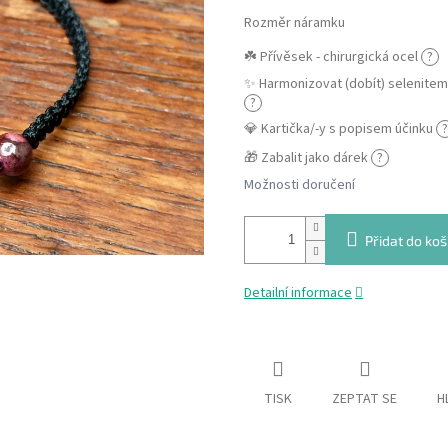
Rozměr náramku
☘️ Přívěsek - chirurgická ocel
?
✨ Harmonizovat (dobít) selenite
?
💎 Kartička/-y s popisem účinku
?
🎁 Zabalit jako dárek
?
Možnosti doručení
Přidat do koš
Detailní informace
TISK
ZEPTAT SE
H