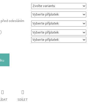
m před odesláním
íku
LÍDAT
SDÍLET