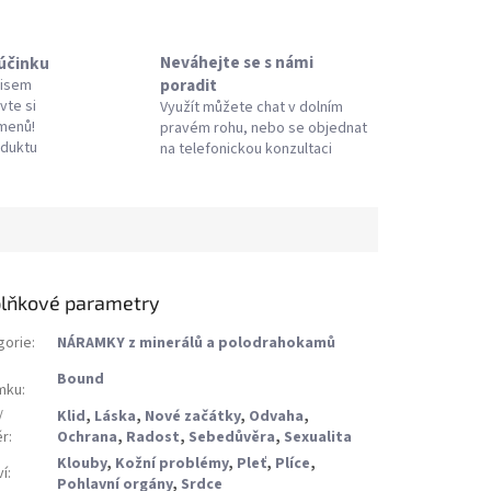
Neváhejte se s námi
 účinku
poradit
pisem
vte si
Využít můžete chat v dolním
amenů!
pravém rohu, nebo se objednat
oduktu
na telefonickou konzultaci
lňkové parametry
gorie
:
NÁRAMKY z minerálů a polodrahokamů
Bound
mku
:
/
Klid
,
Láska
,
Nové začátky
,
Odvaha
,
ěr
:
Ochrana
,
Radost
,
Sebedůvěra
,
Sexualita
Klouby
,
Kožní problémy
,
Pleť
,
Plíce
,
ví
:
Pohlavní orgány
,
Srdce