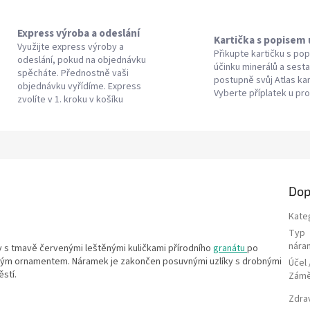
Express výroba a odeslání
Kartička s popisem
Využijte express výroby a
Přikupte kartičku s po
odeslání, pokud na objednávku
účinku minerálů a sesta
spěcháte. Přednostně vaši
postupně svůj Atlas k
objednávku vyřídíme. Express
Vyberte příplatek u pr
zvolíte v 1. kroku v košíku
Dop
Kate
Typ
nára
s tmavě červenými leštěnými kuličkami přírodního
granátu
po
ovým ornamentem. Náramek je zakončen posuvnými uzlíky s drobnými
Účel 
stí.
Zám
Zdra