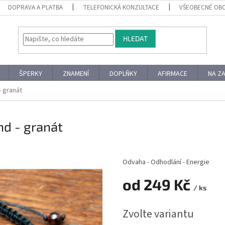
DOPRAVA A PLATBA
TELEFONICKÁ KONZULTACE
VŠEOBECNÉ OB
HLEDAT
ŠPERKY
ZNAMENÍ
DOPLŇKY
AFIRMACE
NA Z
 granát
d - granát
Odvaha - Odhodlání - Energie
od
249 Kč
/ ks
Měrná
Zvolte variantu
cena: