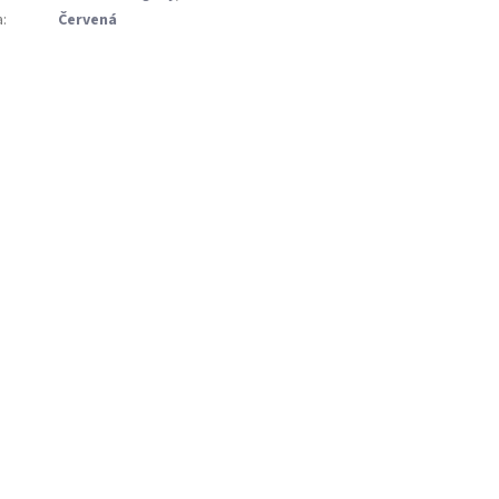
a
:
Červená