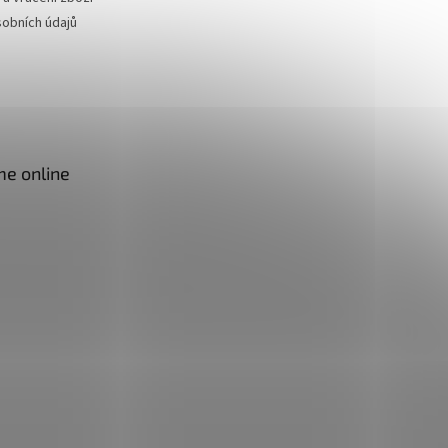
obních údajů
me online