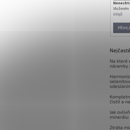
Nenechte 
Vložením 
údajů
PŘIHL
Nejčastě
Na které 
náramky 
Harmoniz
selenitov
odeslání
Kompletní
čistit a n
Jak ovlivň
minerálu 
Ztráta mi