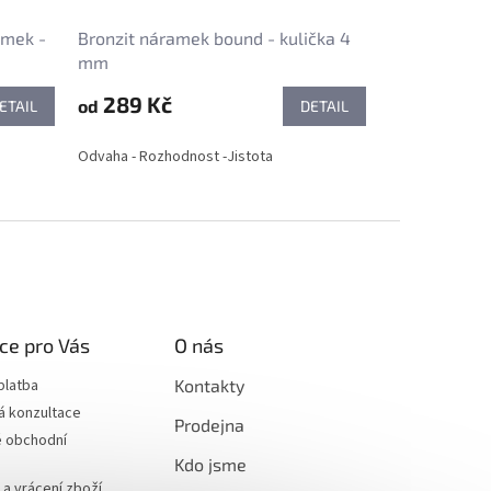
amek -
Bronzit náramek bound - kulička 4
mm
289 Kč
od
ETAIL
DETAIL
Odvaha - Rozhodnost -Jistota
ce pro Vás
O nás
platba
Kontakty
á konzultace
Prodejna
 obchodní
Kdo jsme
a vrácení zboží