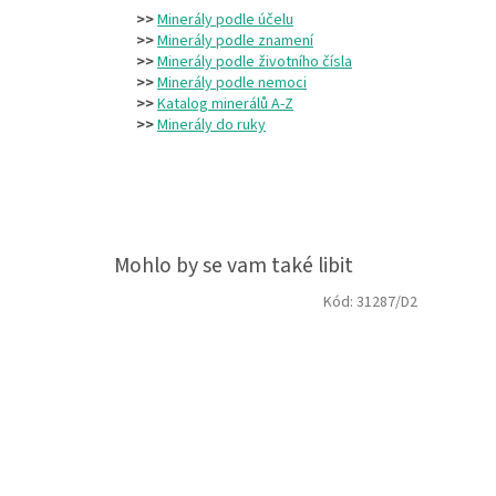
>>
Minerály podle účelu
>>
Minerály podle znamení
>>
Minerály podle životního čísla
>>
Minerály podle nemoci
>>
Katalog minerálů A-Z
>>
Minerály do ruky
Kód:
31287/D2