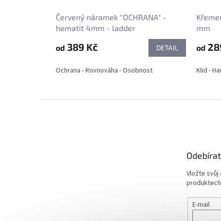
Červený náramek "OCHRANA" -
Křemen
hematit 4mm - ladder
mm
389 Kč
28
od
od
DETAIL
Ochrana - Rovnováha - Osobnost
Klid - H
Z
á
p
a
t
Odebírat
í
Vložte svůj
produktech
E-mail