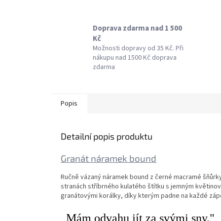
Doprava zdarma nad 1 500
Kč
Možnosti dopravy od 35 Kč. Při
nákupu nad 1500 Kč doprava
zdarma
Popis
Detailní popis produktu
Granát náramek bound
Ručně vázaný náramek bound z černé macramé šňůrky 
stranách stříbrného kulatého štítku s jemným květin
granátovými korálky, díky kterým padne na každé zápě
„Mám odvahu jít za svými sny."