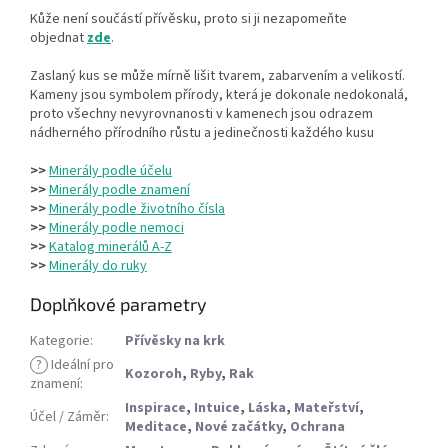
Kůže není součástí přívěsku, proto si ji nezapomeňte
objednat
zde
.
Zaslaný kus se může mírně lišit tvarem, zabarvením a velikostí.
Kameny jsou symbolem přírody, která je dokonale nedokonalá,
proto všechny nevyrovnanosti v kamenech jsou odrazem
nádherného přírodního růstu a jedinečnosti každého kusu
>>
Minerály podle účelu
>>
Minerály podle znamení
>>
Minerály podle životního čísla
>>
Minerály podle nemoci
>>
Katalog minerálů A-Z
>>
Minerály do ruky
Doplňkové parametry
Kategorie
:
Přívěsky na krk
?
Ideální pro
Kozoroh
,
Ryby
,
Rak
znamení
:
Inspirace
,
Intuice
,
Láska
,
Mateřství
,
Účel / Záměr
:
Meditace
,
Nové začátky
,
Ochrana