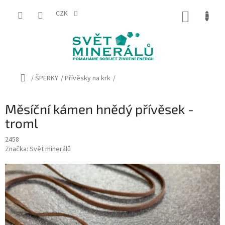
Přejít
na
CZK
NÁKUP
obsah
KOŠÍK
Domů
/
ŠPERKY
/
Přívěsky na krk
/
Měsíční kámen hnědý přívěsek -
troml
2458
Značka:
Svět minerálů