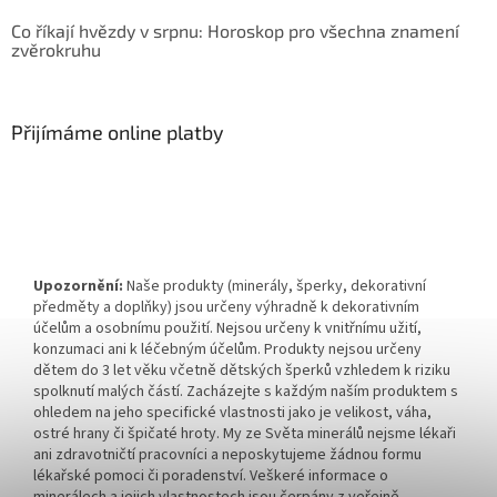
Co říkají hvězdy v srpnu: Horoskop pro všechna znamení
zvěrokruhu
Přijímáme online platby
Upozornění:
Naše produkty (minerály, šperky, dekorativní
předměty a doplňky) jsou určeny výhradně k dekorativním
účelům a osobnímu použití. Nejsou určeny k vnitřnímu užití,
konzumaci ani k léčebným účelům. Produkty nejsou určeny
dětem do 3 let věku včetně dětských šperků vzhledem k riziku
spolknutí malých částí. Zacházejte s každým naším produktem s
ohledem na jeho specifické vlastnosti jako je velikost, váha,
ostré hrany či špičaté hroty. My ze Světa minerálů nejsme lékaři
ani zdravotničtí pracovníci a neposkytujeme žádnou formu
lékařské pomoci či poradenství. Veškeré informace o
minerálech a jejich vlastnostech jsou čerpány z veřejně