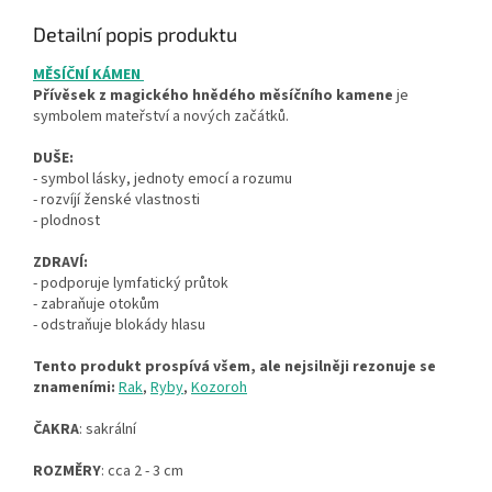
Detailní popis produktu
MĚSÍČNÍ KÁMEN
Přívěsek z magického hnědého měsíčního kamene
je
symbolem mateřství a nových začátků.
DUŠE:
- symbol lásky, jednoty emocí a rozumu
- rozvíjí ženské vlastnosti
- plodnost
ZDRAVÍ:
- podporuje lymfatický průtok
- zabraňuje otokům
- odstraňuje blokády hlasu
Tento produkt prospívá všem, ale nejsilněji rezonuje se
znameními:
Rak
,
Ryby
,
Kozoroh
ČAKRA
: sakrální
ROZMĚRY
: cca 2 - 3 cm