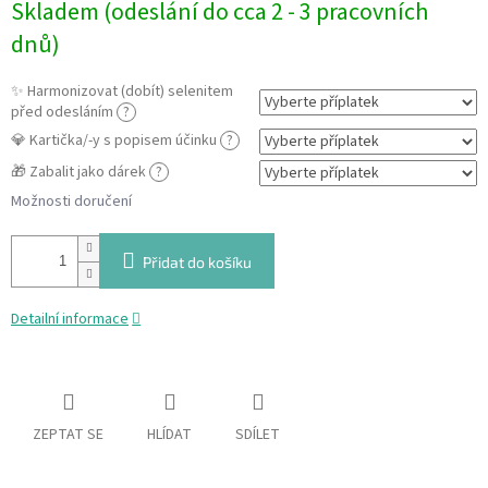
Skladem (odeslání do cca 2 - 3 pracovních
cena:
dnů)
✨ Harmonizovat (dobít) selenitem
před odesláním
?
💎 Kartička/-y s popisem účinku
?
🎁 Zabalit jako dárek
?
Možnosti doručení
Přidat do košíku
Detailní informace
ZEPTAT SE
HLÍDAT
SDÍLET