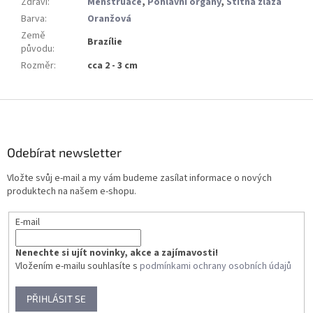
Zdraví
:
Menstruace
,
Pohlavní orgány
,
Štítná žláza
Barva
:
Oranžová
Země
Brazílie
původu
:
Rozměr
:
cca 2 - 3 cm
Z
á
p
a
Odebírat newsletter
t
Vložte svůj e-mail a my vám budeme zasílat informace o nových
í
produktech na našem e-shopu.
E-mail
Nenechte si ujít novinky, akce a zajímavosti!
Vložením e-mailu souhlasíte s
podmínkami ochrany osobních údajů
PŘIHLÁSIT SE