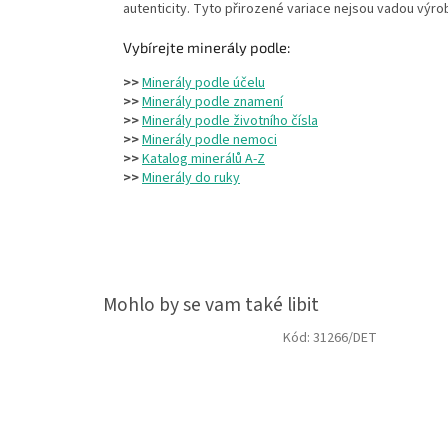
autenticity. Tyto přirozené variace nejsou vadou výro
Vybírejte minerály podle:
>>
Minerály podle účelu
>>
Minerály podle znamení
>>
Minerály podle životního čísla
>>
Minerály podle nemoci
>>
Katalog minerálů A-Z
>>
Minerály do ruky
Kód:
31266/DET