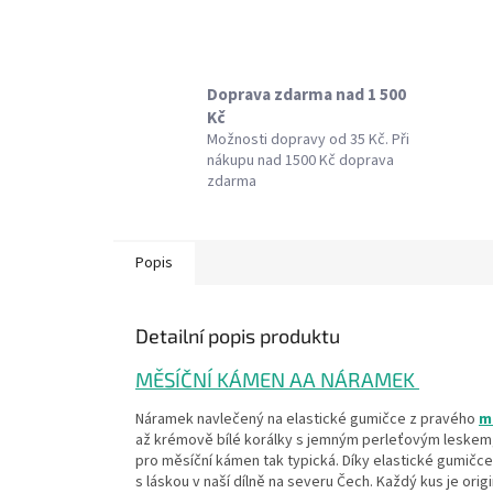
Doprava zdarma nad 1 500
Kč
Možnosti dopravy od 35 Kč. Při
nákupu nad 1500 Kč doprava
zdarma
Popis
Detailní popis produktu
MĚSÍČNÍ KÁMEN AA NÁRAMEK
Náramek navlečený na elastické gumičce z pravého
m
až krémově bílé korálky s jemným perleťovým leskem, k
pro měsíční kámen tak typická. Díky elastické gumič
s láskou v naší dílně na severu Čech. Každý kus je ori