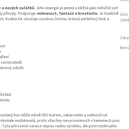
e a nových začátků
. Jeho energie je jemná a něžná jako měsíční svit
kly přírody. Podporuje
vnímavost, fantazii a kreativitu
. Je tradičně
Účel 
. Kvalita AA zaručuje vysokou čistotu, krásný perleťový lesk a
Zám
Zdra
ost.
Barv
i.
dření.
 cestovatelů.
skvový odstín.
ní klid.
tivitu.
.
aslaný kus může mírně lišit tvarem, zabarvením a velikostí od
 dokonale nedokonalá, proto všechny nevyrovnanosti v kamenech jsou
. Tyto přirozené variace nejsou vadou výrobku, ale potvrzením jeho