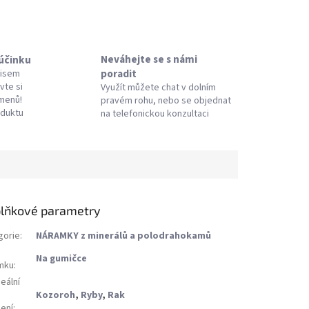
Neváhejte se s námi
 účinku
poradit
pisem
vte si
Využít můžete chat v dolním
amenů!
pravém rohu, nebo se objednat
oduktu
na telefonickou konzultaci
lňkové parametry
gorie
:
NÁRAMKY z minerálů a polodrahokamů
Na gumičce
mku
:
eální
Kozoroh
,
Ryby
,
Rak
ení
: