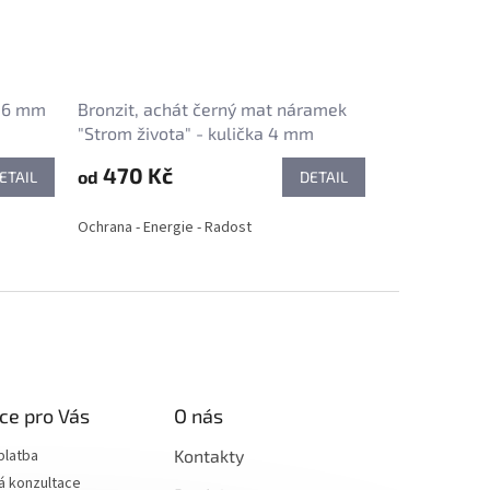
a 6 mm
Bronzit, achát černý mat náramek
"Strom života" - kulička 4 mm
470 Kč
od
ETAIL
DETAIL
Ochrana - Energie - Radost
ce pro Vás
O nás
platba
Kontakty
á konzultace