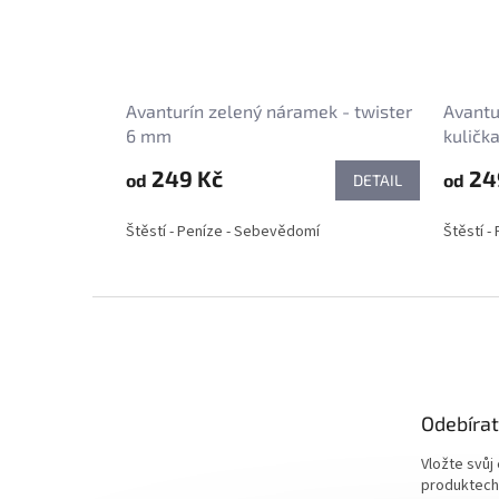
Avanturín zelený náramek - twister
Avantu
6 mm
kuličk
249 Kč
24
od
od
DETAIL
Štěstí - Peníze - Sebevědomí
Štěstí -
Z
á
p
a
t
Odebírat
í
Vložte svůj
produktech