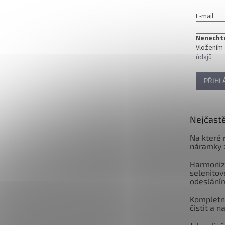
E-mail
Nenechte 
Vložením 
údajů
PŘIHL
Nejčastě
Na které 
náramky 
Harmoniz
selenitov
odeslání
Kompletní
čistit a n