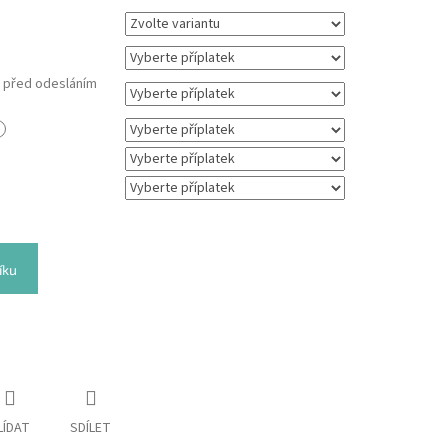
m před odesláním
íku
LÍDAT
SDÍLET