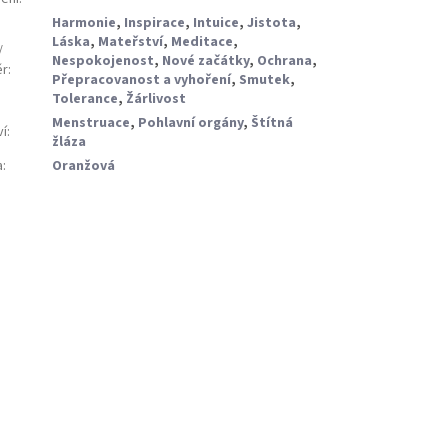
Harmonie
,
Inspirace
,
Intuice
,
Jistota
,
Láska
,
Mateřství
,
Meditace
,
/
Nespokojenost
,
Nové začátky
,
Ochrana
,
ěr
:
Přepracovanost a vyhoření
,
Smutek
,
Tolerance
,
Žárlivost
Menstruace
,
Pohlavní orgány
,
Štítná
ví
:
žláza
a
:
Oranžová