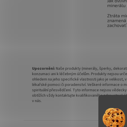
Jak ovlivň
minerálu 
Ztráta mi
znamená 
zachovat
Upozornění:
Naše produkty (minerály, šperky, dekorati
konzumaci ani k léčebným účelům. Produkty nejsou urče
ohledem na jeho specifické vlastnosti jako je velikost,
lékařské pomoci či poradenství. Veškeré informace o mine
spirituální přesvědčení. Tyto informace nejsou vědecky
obtížích vždy kontaktujte kvalifikovaného zdravotnickéh
v nás.