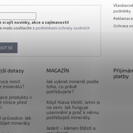
Všeobecné
podmínky
Reklamace 
si ujít novinky, akce a zajímavosti!
Ochrana os
e-mailu souhlasíte s
podmínkami ochrany osobních
ÁSIT SE
jší dotazy
MAGAZÍN
Přijímá
platby
ruce nosit
Jak vybrat minerál podle
z minerálů?
toho, co právě
potřebujete?
ace produktu v
é misce před
Když hlava třeští, lehni si
m
na zem. Jak funguje
uzemnění a proč k němu
potřebuješ minerály.
 průvodce: Jak
abíjet minerály
Jadeit – kámen štěstí a
moudrosti