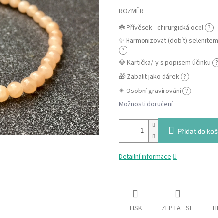
ROZMĚR
☘️ Přívěsek - chirurgická ocel
?
✨ Harmonizovat (dobít) selenite
?
💎 Kartička/-y s popisem účinku
?
🎁 Zabalit jako dárek
?
✴ Osobní gravírování
?
Možnosti doručení
Přidat do koš
Detailní informace
TISK
ZEPTAT SE
H