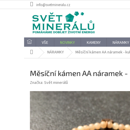
Přejít
info@svetmineralu.cz
na
obsah
VŠE
NOVINKY
KAMENY
NÁRAMKY
Domů
NÁRAMKY
Měsíční kámen AA náramek - ku
Měsíční kámen AA náramek -
Značka:
Svět minerálů