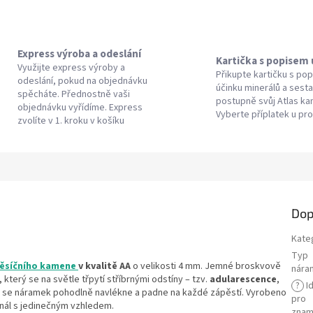
Express výroba a odeslání
Kartička s popisem
Využijte express výroby a
Přikupte kartičku s po
odeslání, pokud na objednávku
účinku minerálů a sesta
spěcháte. Přednostně vaši
postupně svůj Atlas k
objednávku vyřídíme. Express
Vyberte příplatek u pr
zvolíte v 1. kroku v košíku
Dop
Kate
Typ
ěsíčního kamene
v kvalitě AA
o velikosti 4 mm. Jemné broskvově
nára
terý se na světle třpytí stříbrnými odstíny – tzv.
adularescence
,
?
Id
ce se náramek pohodlně navlékne a padne na každé zápěstí. Vyrobeno
pro
ginál s jedinečným vzhledem.
znam