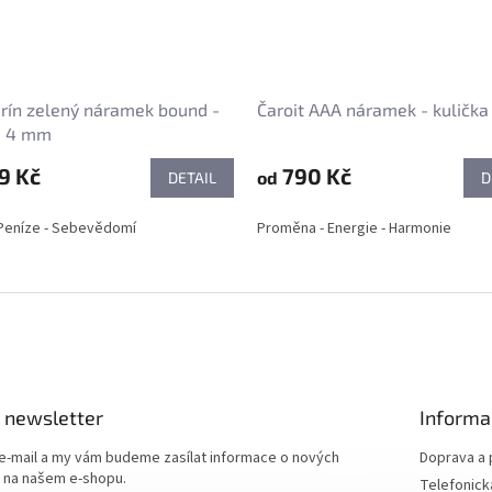
rín zelený náramek bound -
Čaroit AAA náramek - kuličk
a 4 mm
9 Kč
790 Kč
od
DETAIL
D
 Peníze - Sebevědomí
Proměna - Energie - Harmonie
 newsletter
Informa
 e-mail a my vám budeme zasílat informace o nových
Doprava a 
 na našem e-shopu.
Telefonick