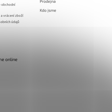
Prodejna
 obchodní
Kdo jsme
a vrácení zboží
obních údajů
me online