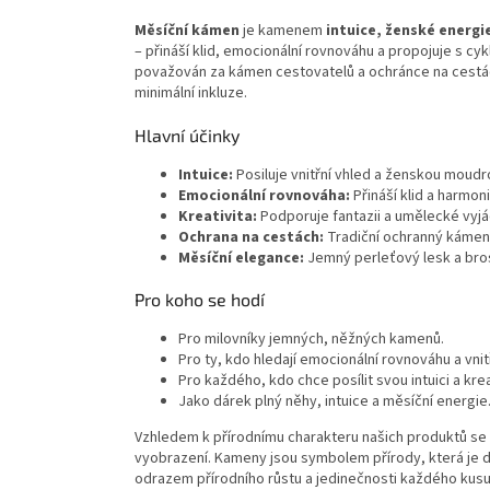
Měsíční kámen
je kamenem
intuice, ženské energi
– přináší klid, emocionální rovnováhu a propojuje s cy
považován za kámen cestovatelů a ochránce na cestách
minimální inkluze.
Hlavní účinky
Intuice:
Posiluje vnitřní vhled a ženskou moudr
Emocionální rovnováha:
Přináší klid a harmoni
Kreativita:
Podporuje fantazii a umělecké vyjá
Ochrana na cestách:
Tradiční ochranný kámen
Měsíční elegance:
Jemný perleťový lesk a bro
Pro koho se hodí
Pro milovníky jemných, něžných kamenů.
Pro ty, kdo hledají emocionální rovnováhu a vnitř
Pro každého, kdo chce posílit svou intuici a krea
Jako dárek plný něhy, intuice a měsíční energie
Vzhledem k přírodnímu charakteru našich produktů se z
vyobrazení. Kameny jsou symbolem přírody, která je
odrazem přírodního růstu a jedinečnosti každého kusu