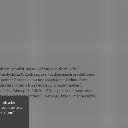
nímu použití. Nejsou určeny k vnitřnímu užití,
tí malých částí. Zacházejte s každým naším produktem s
 zdravotničtí pracovníci a neposkytujeme žádnou formu
ratura, internet) a představují pouze tradiční či
 lékařskou péči či léčbu. Při jakýchkoliv zdravotních
ině a rozvíjet vnitřní sílu a energii, kterou máme každý
ánek a ke
 souhlasíte s
í cílené