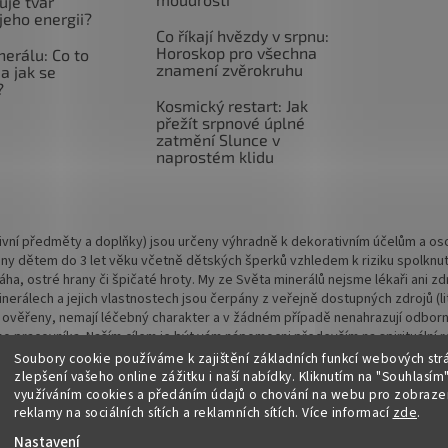
uje tvar
jeho energii?
Co říkají hvězdy v srpnu:
Horoskop pro všechna
nerálu: Co to
znamení zvěrokruhu
a jak se
?
Kosmický restart: Jak
přežít srpnové úplné
zatmění Slunce v
naprostém klidu
vní předměty a doplňky) jsou určeny výhradně k dekorativním účelům a osob
ny dětem do 3 let věku včetně dětských šperků vzhledem k riziku spolknu
 váha, ostré hrany či špičaté hroty. My ze Světa minerálů nejsme lékaři ani
rálech a jejich vlastnostech jsou čerpány z veřejně dostupných zdrojů (lite
 ověřeny, nemají léčebný charakter a v žádném případě nenahrazují odbornou
o pracovníka. Naším cílem je být vám nápomocni především na spirituální rov
Soubory cookie používáme k zajištění základních funkcí webových str
zlepšení vašeho online zážitku i naší nabídky.
Kliknutím na "Souhlasím"
využíváním cookies a předáním údajů o chování na webu pro zobrazen
reklamy na sociálních sítích a reklamních sítích. Více informací
zde
.
Nastavení