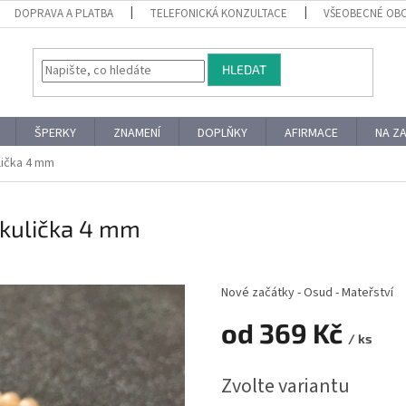
DOPRAVA A PLATBA
TELEFONICKÁ KONZULTACE
VŠEOBECNÉ OB
HLEDAT
ŠPERKY
ZNAMENÍ
DOPLŇKY
AFIRMACE
NA Z
lička 4 mm
 kulička 4 mm
Nové začátky - Osud - Mateřství
od
369 Kč
/ ks
Měrná
Zvolte variantu
cena: