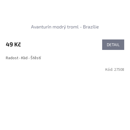
Avanturín modrý troml - Brazílie
49 Kč
DETAIL
Radost - Klid - Štěstí
Kód:
27508