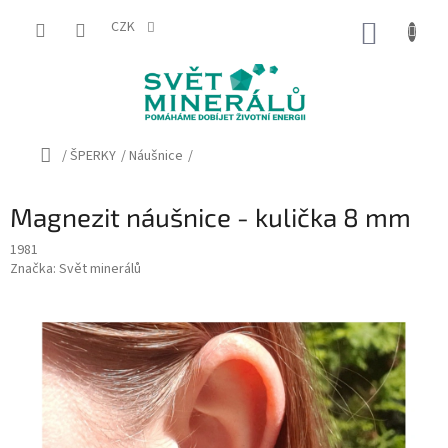
Přejít
na
CZK
NÁKUP
obsah
KOŠÍK
Domů
/
ŠPERKY
/
Náušnice
/
Magnezit náušnice - kulička 8 mm
1981
Značka:
Svět minerálů