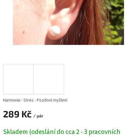
Harmonie - Stres - Pozitivní myšlení
289 Kč
/ pár
Měrná
Skladem (odeslání do cca 2 - 3 pracovních
cena: