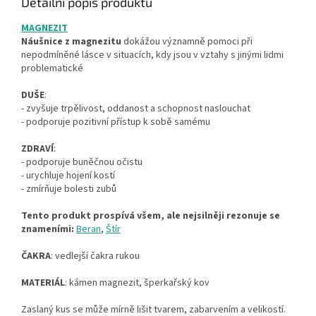
Detailní popis produktu
MAGNEZIT
Náušnice z magnezitu
dokážou významně pomoci při
nepodmíněné lásce v situacích, kdy jsou v vztahy s jinými lidmi
problematické
DUŠE
:
- zvyšuje trpělivost, oddanost a schopnost naslouchat
- podporuje pozitivní přístup k sobě samému
ZDRAVÍ
:
- podporuje buněčnou očistu
- urychluje hojení kostí
- zmírňuje bolesti zubů
Tento produkt prospívá všem, ale nejsilněji rezonuje se
znameními:
Beran
,
Štír
ČAKRA
: vedlejší čakra rukou
MATERIÁL
: kámen magnezit, šperkařský kov
Zaslaný kus se může mírně lišit tvarem, zabarvením a velikostí.