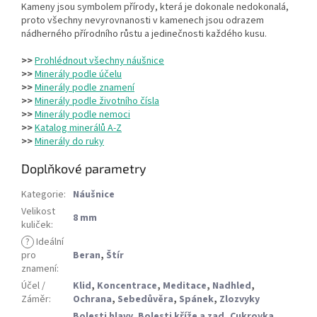
Kameny jsou symbolem přírody, která je dokonale nedokonalá,
proto všechny nevyrovnanosti v kamenech jsou odrazem
nádherného přírodního růstu a jedinečnosti každého kusu.
>>
Prohlédnout všechny náušnice
>>
Minerály podle účelu
>>
Minerály podle znamení
>>
Minerály podle životního čísla
>>
Minerály podle nemoci
>>
Katalog minerálů A-Z
>>
Minerály do ruky
Doplňkové parametry
Kategorie
:
Náušnice
Velikost
8 mm
kuliček
:
?
Ideální
pro
Beran
,
Štír
znamení
:
Účel /
Klid
,
Koncentrace
,
Meditace
,
Nadhled
,
Záměr
:
Ochrana
,
Sebedůvěra
,
Spánek
,
Zlozvyky
Bolesti hlavy
,
Bolesti kříže a zad
,
Cukrovka
,