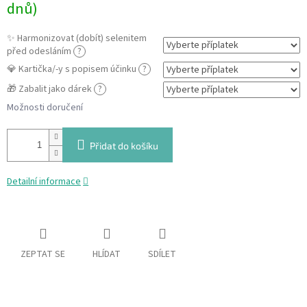
dnů)
✨ Harmonizovat (dobít) selenitem
před odesláním
?
💎 Kartička/-y s popisem účinku
?
🎁 Zabalit jako dárek
?
Možnosti doručení
Přidat do košíku
Detailní informace
ZEPTAT SE
HLÍDAT
SDÍLET