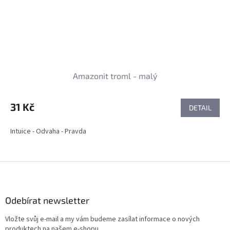
Amazonit troml - malý
31 Kč
DETAIL
Intuice - Odvaha - Pravda
Z
á
p
a
Odebírat newsletter
t
Vložte svůj e-mail a my vám budeme zasílat informace o nových
í
produktech na našem e-shopu.