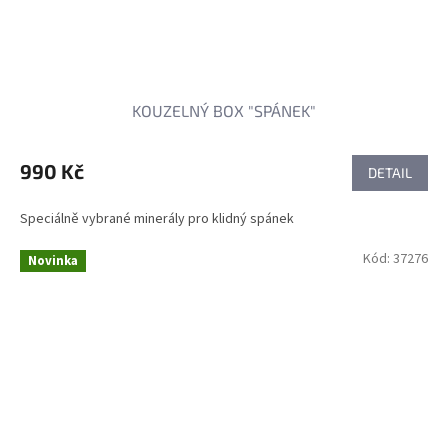
KOUZELNÝ BOX "SPÁNEK"
990 Kč
DETAIL
Speciálně vybrané minerály pro klidný spánek
Kód:
37276
Novinka