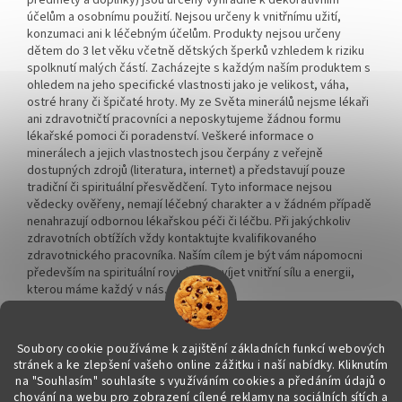
předměty a doplňky) jsou určeny výhradně k dekorativním
účelům a osobnímu použití. Nejsou určeny k vnitřnímu užití,
konzumaci ani k léčebným účelům. Produkty nejsou určeny
dětem do 3 let věku včetně dětských šperků vzhledem k riziku
spolknutí malých částí. Zacházejte s každým naším produktem s
ohledem na jeho specifické vlastnosti jako je velikost, váha,
ostré hrany či špičaté hroty. My ze Světa minerálů nejsme lékaři
ani zdravotničtí pracovníci a neposkytujeme žádnou formu
lékařské pomoci či poradenství. Veškeré informace o
minerálech a jejich vlastnostech jsou čerpány z veřejně
dostupných zdrojů (literatura, internet) a představují pouze
tradiční či spirituální přesvědčení. Tyto informace nejsou
vědecky ověřeny, nemají léčebný charakter a v žádném případě
nenahrazují odbornou lékařskou péči či léčbu. Při jakýchkoliv
zdravotních obtížích vždy kontaktujte kvalifikovaného
zdravotnického pracovníka. Naším cílem je být vám nápomocni
především na spirituální rovině a rozvíjet vnitřní sílu a energii,
kterou máme každý v nás.
Soubory cookie používáme k zajištění základních funkcí webových
stránek a ke zlepšení vašeho online zážitku i naší nabídky.
Kliknutím
na "Souhlasím" souhlasíte s využíváním cookies a předáním údajů o
Vytvořil Shoptet
chování na webu pro zobrazení cílené reklamy na sociálních sítích a