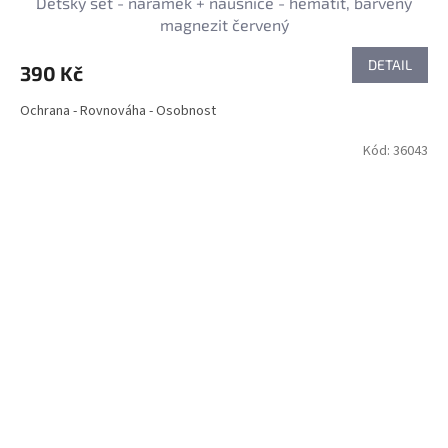
Dětský set - náramek + náušnice - hematit, barvený
magnezit červený
DETAIL
390 Kč
Ochrana - Rovnováha - Osobnost
Kód:
36043