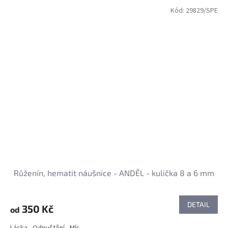
Kód:
29829/SPE
Růženín, hematit náušnice - ANDĚL - kulička 8 a 6 mm
DETAIL
350 Kč
od
Láska - Odpuštění - Mír