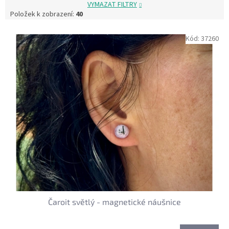
VYMAZAT FILTRY
Položek k zobrazení:
40
V
Kód:
37260
ý
p
i
s
p
r
o
d
u
k
t
ů
Čaroit světlý - magnetické náušnice