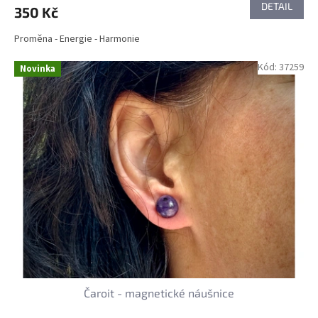
DETAIL
350 Kč
Proměna - Energie - Harmonie
Kód:
37259
Novinka
Čaroit - magnetické náušnice