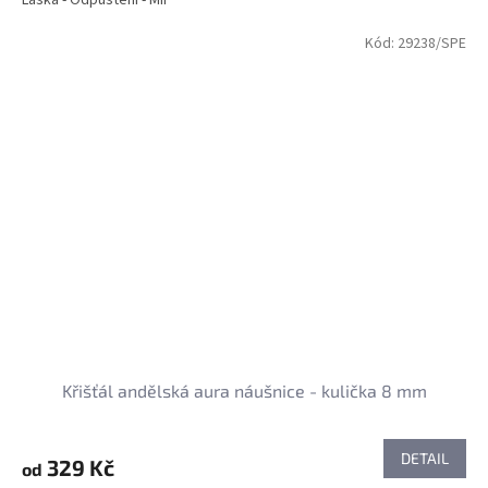
Kód:
29238/SPE
Křišťál andělská aura náušnice - kulička 8 mm
DETAIL
329 Kč
od