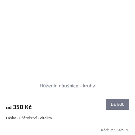
Růženín náušnice - kruhy
DETAIL
350 Kč
od
Láska - Přátelství - Vitalita
Kód:
29964/SPE