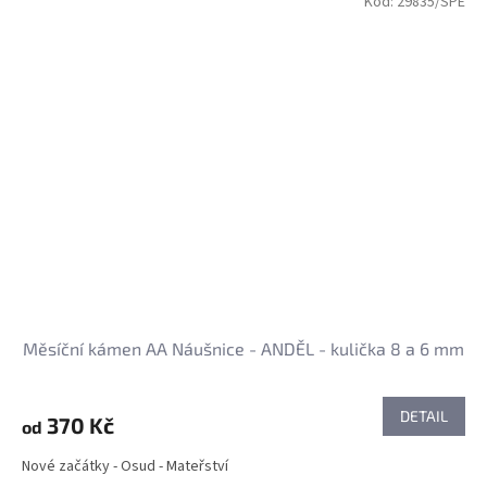
Kód:
29835/SPE
Měsíční kámen AA Náušnice - ANDĚL - kulička 8 a 6 mm
DETAIL
370 Kč
od
Nové začátky - Osud - Mateřství