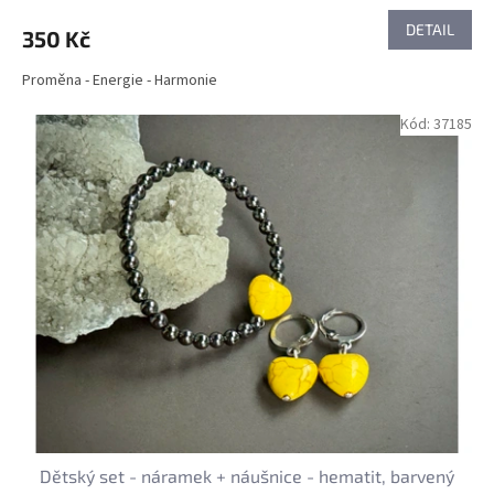
DETAIL
350 Kč
Proměna - Energie - Harmonie
Kód:
37185
Dětský set - náramek + náušnice - hematit, barvený