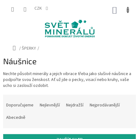
Přejít
na
CZK
NÁKUP
obsah
KOŠÍK
Domů
/
ŠPERKY
/
Náušnice
Nechte působit minerály a jejich vibrace třeba jako slušivé náušnice a
podpořte svou ženskost. Ať už jde o pecky, visací nebo kruhy, vaše
ucho si zaslouží ozdobit.
Ř
a
Doporučujeme
Nejlevnější
Nejdražší
Nejprodávanější
z
e
Abecedně
n
í
p