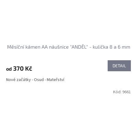
Měsíční kámen AA náušnice "ANDĚL" - kulička 8 a 6 mm
DETAIL
370 Kč
od
Nové začátky - Osud - Mateřství
Kód:
9661