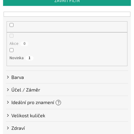
ZAVŘÍT FILTR
r
o
d
u
k
t
Akce
0
ů
Novinka
1
Barva
Účel / Záměr
Ideální pro znamení
?
Velikost kuliček
Zdraví