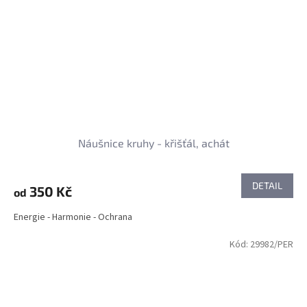
Náušnice kruhy - křišťál, achát
DETAIL
350 Kč
od
Energie - Harmonie - Ochrana
Kód:
29982/PER