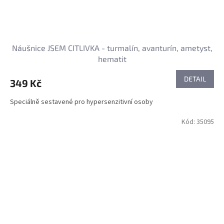
Náušnice JSEM CITLIVKA - turmalín, avanturín, ametyst,
hematit
DETAIL
349 Kč
Speciálně sestavené pro hypersenzitivní osoby
Kód:
35095