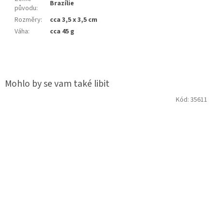
Brazílie
původu
:
Rozměry
:
cca 3,5 x 3,5 cm
Váha
:
cca 45 g
Kód:
35611