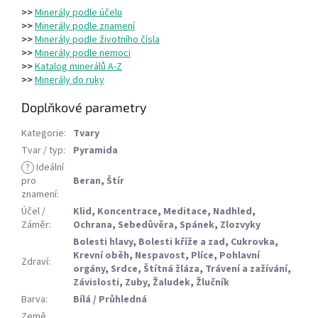
>>
Minerály podle účelu
>>
Minerály podle znamení
>>
Minerály podle životního čísla
>>
Minerály podle nemoci
>>
Katalog minerálů A-Z
>>
Minerály do ruky
Doplňkové parametry
Kategorie
:
Tvary
Tvar / typ
:
Pyramida
?
Ideální
pro
Beran
,
Štír
znamení
:
Účel /
Klid
,
Koncentrace
,
Meditace
,
Nadhled
,
Záměr
:
Ochrana
,
Sebedůvěra
,
Spánek
,
Zlozvyky
Bolesti hlavy
,
Bolesti kříže a zad
,
Cukrovka
,
Krevní oběh
,
Nespavost
,
Plíce
,
Pohlavní
Zdraví
:
orgány
,
Srdce
,
Štítná žláza
,
Trávení a zažívání
,
Závislosti
,
Zuby
,
Žaludek
,
Žlučník
Barva
:
Bílá / Průhledná
Země