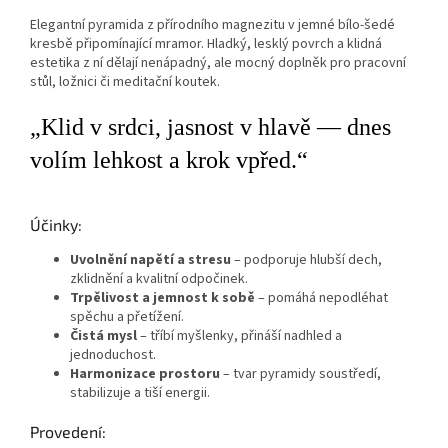
Elegantní pyramida z přírodního magnezitu v jemné bílo‑šedé
kresbě připomínající mramor. Hladký, lesklý povrch a klidná
estetika z ní dělají nenápadný, ale mocný doplněk pro pracovní
stůl, ložnici či meditační koutek.
„Klid v srdci, jasnost v hlavě — dnes
volím lehkost a krok vpřed.“
Účinky:
Uvolnění napětí a stresu
– podporuje hlubší dech,
zklidnění a kvalitní odpočinek.
Trpělivost a jemnost k sobě
– pomáhá nepodléhat
spěchu a přetížení.
Čistá mysl
– tříbí myšlenky, přináší nadhled a
jednoduchost.
Harmonizace prostoru
– tvar pyramidy soustředí,
stabilizuje a tiší energii.
Provedení: