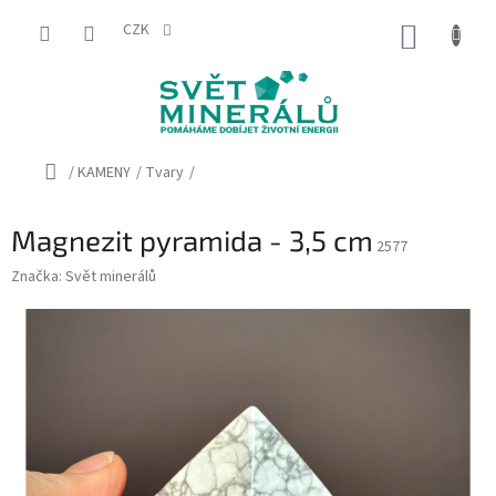
Přejít
na
CZK
NÁKUP
obsah
KOŠÍK
Domů
/
KAMENY
/
Tvary
/
Magnezit pyramida - 3,5 cm
2577
Značka:
Svět minerálů