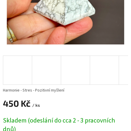
Harmonie - Stres - Pozitivní myšlení
450 Kč
/ ks
Měrná
Skladem (odeslání do cca 2 - 3 pracovních
cena:
dnů)