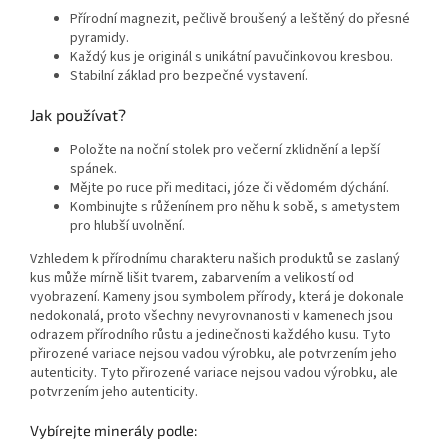
Přírodní magnezit, pečlivě broušený a leštěný do přesné
pyramidy.
Každý kus je originál s unikátní pavučinkovou kresbou.
Stabilní základ pro bezpečné vystavení.
Jak používat?
Položte na noční stolek pro večerní zklidnění a lepší
spánek.
Mějte po ruce při meditaci, józe či vědomém dýchání.
Kombinujte s růženínem pro něhu k sobě, s ametystem
pro hlubší uvolnění.
Vzhledem k přírodnímu charakteru našich produktů se zaslaný
kus může mírně lišit tvarem, zabarvením a velikostí od
vyobrazení. Kameny jsou symbolem přírody, která je dokonale
nedokonalá, proto všechny nevyrovnanosti v kamenech jsou
odrazem přírodního růstu a jedinečnosti každého kusu. Tyto
přirozené variace nejsou vadou výrobku, ale potvrzením jeho
autenticity. Tyto přirozené variace nejsou vadou výrobku, ale
potvrzením jeho autenticity.
Vybírejte minerály podle: