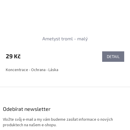
Ametyst troml - malý
29 Kč
DETAIL
Koncentrace - Ochrana - Láska
Z
á
p
a
Odebírat newsletter
t
Vložte svůj e-mail a my vám budeme zasílat informace o nových
í
produktech na našem e-shopu.