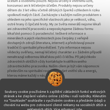
účelům a osobnímu použití. Nejsou určeny k vnitřnímu užití,
konzumaci ani k léčebným účelům. Produkty nejsou určeny
dětem do 3 let věku včetně dětských šperků vzhledem k riziku
spolknutí malých částí. Zacházejte s každým naším produktem s
ohledem na jeho specifické vlastnosti jako je velikost, váha,
ostré hrany či špičaté hroty. My ze Světa minerálů nejsme lékaři
ani zdravotničtí pracovníci a neposkytujeme žádnou formu
lékařské pomoci či poradenství. Veškeré informace o
minerálech a jejich vlastnostech jsou čerpány z veřejně
dostupných zdrojů (literatura, internet) a představují pouze
tradiční či spirituální přesvědčení. Tyto informace nejsou
vědecky ověřeny, nemají léčebný charakter a v žádném případě
nenahrazují odbornou lékařskou péči či léčbu. Při jakýchkoliv
zdravotních obtížích vždy kontaktujte kvalifikovaného
zdravotnického pracovníka. Naším cílem je být vám nápomocni
především na spirituální rovině a rozvíjet vnitřní sílu a energii,
kterou máme každý v nás.
Soubory cookie používáme k zajištění základních funkcí webových
stránek a ke zlepšení vašeho online zážitku i naší nabídky.
Kliknutím
na "Souhlasím" souhlasíte s využíváním cookies a předáním údajů o
Vytvořil Shoptet
chování na webu pro zobrazení cílené reklamy na sociálních sítích a
reklamních sítích. Více informací
zde
.