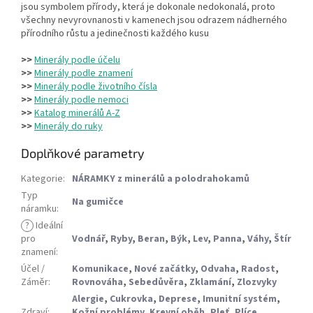
jsou symbolem přírody, která je dokonale nedokonalá, proto
všechny nevyrovnanosti v kamenech jsou odrazem nádherného
přírodního růstu a jedinečnosti každého kusu
>>
Minerály podle účelu
>>
Minerály podle znamení
>>
Minerály podle životního čísla
>>
Minerály podle nemoci
>>
Katalog minerálů A-Z
>>
Minerály do ruky
Doplňkové parametry
Kategorie
:
NÁRAMKY z minerálů a polodrahokamů
Typ
Na gumičce
náramku
:
?
Ideální
pro
Vodnář
,
Ryby
,
Beran
,
Býk
,
Lev
,
Panna
,
Váhy
,
Štír
znamení
:
Účel /
Komunikace
,
Nové začátky
,
Odvaha
,
Radost
,
Záměr
:
Rovnováha
,
Sebedůvěra
,
Zklamání
,
Zlozvyky
Alergie
,
Cukrovka
,
Deprese
,
Imunitní systém
,
Zdraví
:
Kožní problémy
,
Krevní oběh
,
Pleť
,
Plíce
,