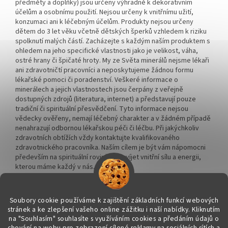
předměty a doplňky) jsou určeny výhradně k dekorativním
účelům a osobnímu použití. Nejsou určeny k vnitřnímu užití,
konzumaci ani k léčebným účelům. Produkty nejsou určeny
dětem do 3 let věku včetně dětských šperků vzhledem k riziku
spolknutí malých částí. Zacházejte s každým naším produktem s
ohledem na jeho specifické vlastnosti jako je velikost, váha,
ostré hrany či špičaté hroty. My ze Světa minerálů nejsme lékaři
ani zdravotničtí pracovníci a neposkytujeme žádnou formu
lékařské pomoci či poradenství. Veškeré informace o
minerálech a jejich vlastnostech jsou čerpány z veřejně
dostupných zdrojů (literatura, internet) a představují pouze
tradiční či spirituální přesvědčení. Tyto informace nejsou
vědecky ověřeny, nemají léčebný charakter a v žádném případě
nenahrazují odbornou lékařskou péči či léčbu. Při jakýchkoliv
zdravotních obtížích vždy kontaktujte kvalifikovaného
zdravotnického pracovníka. Naším cílem je být vám nápomocni
především na spirituální rovině a rozvíjet vnitřní sílu a energii,
kterou máme každý v nás.
Soubory cookie používáme k zajištění základních funkcí webových
stránek a ke zlepšení vašeho online zážitku i naší nabídky.
Kliknutím
na "Souhlasím" souhlasíte s využíváním cookies a předáním údajů o
Vytvořil Shoptet
chování na webu pro zobrazení cílené reklamy na sociálních sítích a