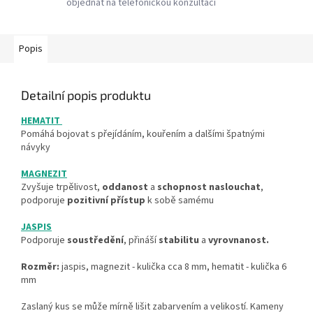
objednat na telefonickou konzultaci
Popis
Detailní popis produktu
HEMATIT
Pomáhá bojovat s přejídáním, kouřením a dalšími špatnými
návyky
MAGNEZIT
Zvyšuje trpělivost,
oddanost
a
schopnost
naslouchat
,
podporuje
pozitivní
přístup
k sobě samému
JASPIS
Podporuje
soustředění
, přináší
stabilitu
a
vyrovnanost.
Rozměr:
jaspis, magnezit - kulička cca 8 mm, hematit - kulička 6
mm
Zaslaný kus se může mírně lišit zabarvením a velikostí. Kameny