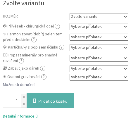
Zvolte variantu
cena:
ROZMĚR
☘️ Přívěsek - chirurgická ocel
?
✨ Harmonizovat (dobít) selenitem
před odesláním
?
💎 Kartička/-y s popisem účinku
?
✍🏼 Popsat minerály pro snadné
rozlišení
?
🎁 Zabalit jako dárek
?
✴ Osobní gravírování
?
Možnosti doručení
Přidat do košíku
Detailní informace