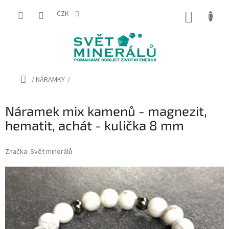
Přejít
na
CZK
NÁKUP
obsah
KOŠÍK
Domů
/
NÁRAMKY
/
Náramek mix kamenů - magnezit,
hematit, achát - kulička 8 mm
Značka:
Svět minerálů