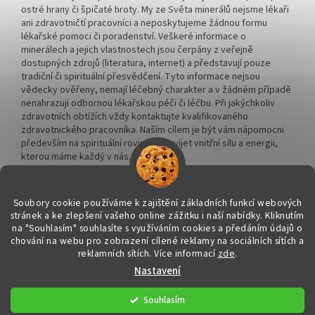
ostré hrany či špičaté hroty. My ze Světa minerálů nejsme lékaři
ani zdravotničtí pracovníci a neposkytujeme žádnou formu
lékařské pomoci či poradenství. Veškeré informace o
minerálech a jejich vlastnostech jsou čerpány z veřejně
dostupných zdrojů (literatura, internet) a představují pouze
tradiční či spirituální přesvědčení. Tyto informace nejsou
vědecky ověřeny, nemají léčebný charakter a v žádném případě
nenahrazují odbornou lékařskou péči či léčbu. Při jakýchkoliv
zdravotních obtížích vždy kontaktujte kvalifikovaného
zdravotnického pracovníka. Naším cílem je být vám nápomocni
především na spirituální rovině a rozvíjet vnitřní sílu a energii,
kterou máme každý v nás.
Soubory cookie používáme k zajištění základních funkcí webových
stránek a ke zlepšení vašeho online zážitku i naší nabídky.
Kliknutím
na "Souhlasím" souhlasíte s využíváním cookies a předáním údajů o
Vytvořil Shoptet
chování na webu pro zobrazení cílené reklamy na sociálních sítích a
reklamních sítích. Více informací
zde
.
Nastavení
Copyright 2026
Svět minerálů
. Všechna práva vyhrazena.
Upravit
nastavení cookies
Souhlasím