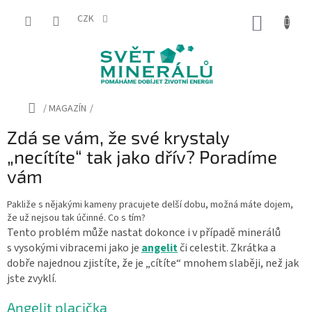
Přejít
na
CZK
NÁKUP
obsah
KOŠÍK
Domů
/
MAGAZÍN
/
Zdá se vám, že své krystaly
„necítíte“ tak jako dřív? Poradíme
vám
Pakliže s nějakými kameny pracujete delší dobu, možná máte dojem,
že už nejsou tak účinné. Co s tím?
Tento problém může nastat dokonce i v případě minerálů
s vysokými vibracemi jako je
angelit
či celestit. Zkrátka a
dobře najednou zjistíte, že je „cítíte“ mnohem slaběji, než jak
jste zvyklí.
Angelit placička