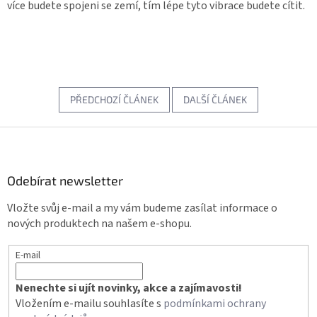
více budete spojeni se zemí, tím lépe tyto vibrace budete cítit.
PŘEDCHOZÍ ČLÁNEK
DALŠÍ ČLÁNEK
Z
á
p
a
Odebírat newsletter
t
Vložte svůj e-mail a my vám budeme zasílat informace o
í
nových produktech na našem e-shopu.
E-mail
Nenechte si ujít novinky, akce a zajímavosti!
Vložením e-mailu souhlasíte s
podmínkami ochrany