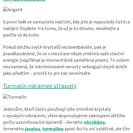
V první řadě se zamyslete nad tím, kdy jste je naposledy čistili a
nabíjeli. Dojdete-li k tomu, že už je to dlouho, neváhejte a
pusťte se do toho.
Pokud údržbu svých krystalů nezanedbáváte, pak je
pravděpodobné, že se v mezičase nějak změnila vaše vlastní
energie (například je momentálně zaměřená jinam). To ovšem
neznamená, že inkriminované nerosty nefungují stejně dobře
jako předtím – prostě to jen tak nevnímáte.
Turmalín náramek střapatý
Jedincům, kteří často používají výše zmíněné krystaly
s vysokými vibracemi, vřele doporučujeme zakoupení většího
počtu uzemňovacích kamenů – černého
obsidiánu
,
červeného
jaspisu
,
turmalínu
apod. Asi to zní zvláštně, ale čím