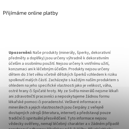
Přijímáme online platby
Upozornění:
Naše produkty (minerály, šperky, dekorativní
předměty a doplňky) jsou určeny výhradně k dekorativním
účelům a osobnímu použití. Nejsou určeny k vnitřnímu užití,
konzumaci ani k léčebným účelům. Produkty nejsou určeny
dětem do 3 let věku včetně dětských šperků vzhledem k riziku
spolknutí malých částí. Zacházejte s každým naším produktem s
ohledem na jeho specifické vlastnosti jako je velikost, váha,
ostré hrany či špičaté hroty. My ze Světa minerálů nejsme lékaři
ani zdravotničtí pracovníci a neposkytujeme žádnou formu
lékařské pomoci či poradenství. Veškeré informace o
minerálech a jejich vlastnostech jsou čerpány z veřejně
dostupných zdrojů (literatura, internet) a představují pouze
tradiční či spirituální přesvědčení. Tyto informace nejsou
vědecky ověřeny, nemají léčebný charakter a v žádném případě