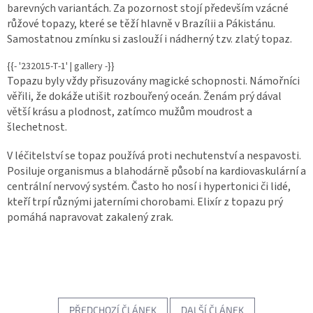
barevných variantách. Za pozornost stojí především vzácné
růžové topazy, které se těží hlavně v Brazílii a Pákistánu.
Samostatnou zmínku si zaslouží i nádherný tzv. zlatý topaz.
{{- '232015-T-1' | gallery -}}
Topazu byly vždy přisuzovány magické schopnosti. Námořníci
věřili, že dokáže utišit rozbouřený oceán. Ženám prý dával
větší krásu a plodnost, zatímco mužům moudrost a
šlechetnost.
V léčitelství se topaz používá proti nechutenství a nespavosti.
Posiluje organismus a blahodárně působí na kardiovaskulární a
centrální nervový systém. Často ho nosí i hypertonici či lidé,
kteří trpí různými jaterními chorobami. Elixír z topazu prý
pomáhá napravovat zakalený zrak.
PŘEDCHOZÍ ČLÁNEK
DALŠÍ ČLÁNEK