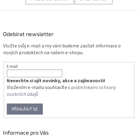
Z
á
p
a
Odebírat newsletter
t
Vložte svůj e-mail a my vám budeme zasílat informace o
í
nových produktech na našem e-shopu.
E-mail
Nenechte si ujít novinky, akce a zajímavosti!
Vložením e-mailu souhlasíte s
podmínkami ochrany
osobních údajů
PŘIHLÁSIT SE
Informace pro Vás