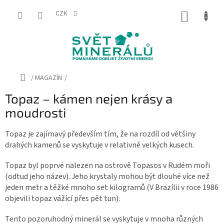
Přejít
na
CZK
NÁKUP
obsah
KOŠÍK
Domů
/
MAGAZÍN
/
Topaz – kámen nejen krásy a
moudrosti
Topaz je zajímavý především tím, že na rozdíl od většiny
drahých kamenů se vyskytuje v relativně velkých kusech.
Topaz byl poprvé nalezen na ostrově Topasos v Rudém moři
(odtud jeho název). Jeho krystaly mohou být dlouhé více než
jeden metr a těžké mnoho set kilogramů (V Brazílii v roce 1986
objevili topaz vážící přes pět tun).
Tento pozoruhodný minerál se vyskytuje v mnoha různých