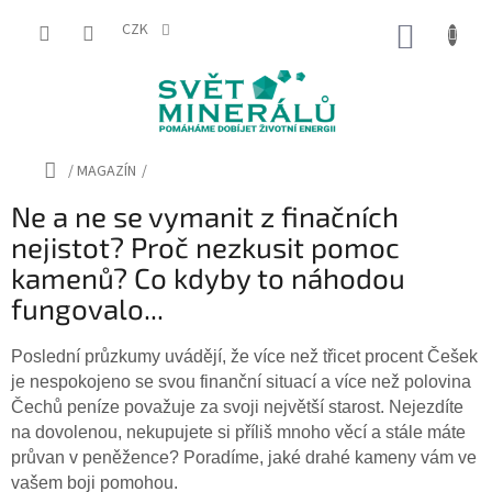
Přejít
na
CZK
NÁKUP
obsah
KOŠÍK
Domů
/
MAGAZÍN
/
Ne a ne se vymanit z finačních
nejistot? Proč nezkusit pomoc
kamenů? Co kdyby to náhodou
fungovalo...
Poslední průzkumy uvádějí, že více než třicet procent Češek
je nespokojeno se svou finanční situací a více než polovina
Čechů peníze považuje za svoji největší starost. Nejezdíte
na dovolenou, nekupujete si příliš mnoho věcí a stále máte
průvan v peněžence? Poradíme, jaké drahé kameny vám ve
vašem boji pomohou.