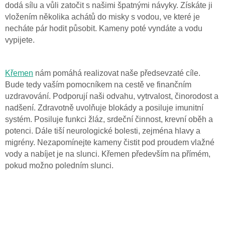
dodá sílu a vůli zatočit s našimi špatnými návyky. Získáte ji
vložením několika achátů do misky s vodou, ve které je
necháte pár hodit působit. Kameny poté vyndáte a vodu
vypijete.
Křemen
nám pomáhá realizovat naše předsevzaté cíle.
Bude tedy vaším pomocníkem na cestě ve finančním
uzdravování. Podporují naši odvahu, vytrvalost, činorodost a
nadšení. Zdravotně uvolňuje blokády a posiluje imunitní
systém. Posiluje funkci žláz, srdeční činnost, krevní oběh a
potenci. Dále tiší neurologické bolesti, zejména hlavy a
migrény. Nezapomínejte kameny čistit pod proudem vlažné
vody a nabíjet je na slunci. Křemen především na přímém,
pokud možno poledním slunci.