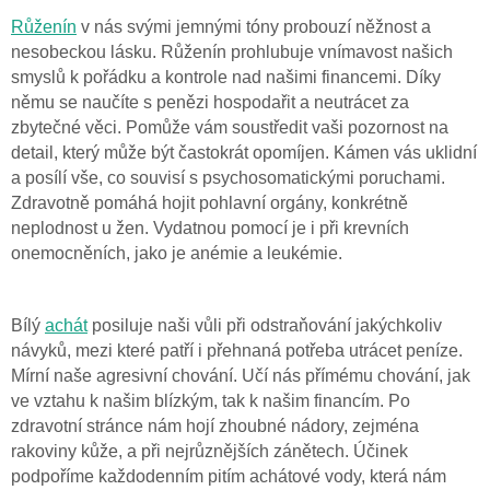
Růženín
v nás svými jemnými tóny probouzí něžnost a
nesobeckou lásku. Růženín prohlubuje vnímavost našich
smyslů k pořádku a kontrole nad našimi financemi. Díky
němu se naučíte s penězi hospodařit a neutrácet za
zbytečné věci. Pomůže vám soustředit vaši pozornost na
detail, který může být častokrát opomíjen. Kámen vás uklidní
a posílí vše, co souvisí s psychosomatickými poruchami.
Zdravotně pomáhá hojit pohlavní orgány, konkrétně
neplodnost u žen. Vydatnou pomocí je i při krevních
onemocněních, jako je anémie a leukémie.
Bílý
achát
posiluje naši vůli při odstraňování jakýchkoliv
návyků, mezi které patří i přehnaná potřeba utrácet peníze.
Mírní naše agresivní chování. Učí nás přímému chování, jak
ve vztahu k našim blízkým, tak k našim financím. Po
zdravotní stránce nám hojí zhoubné nádory, zejména
rakoviny kůže, a při nejrůznějších zánětech. Účinek
podpoříme každodenním pitím achátové vody, která nám