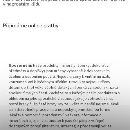
v naprostém klidu
Přijímáme online platby
Upozornění:
Naše produkty (minerály, šperky, dekorativní
předměty a doplňky) jsou určeny výhradně k dekorativním
účelům a osobnímu použití. Nejsou určeny k vnitřnímu užití,
konzumaci ani k léčebným účelům. Produkty nejsou určeny
dětem do 3 let věku včetně dětských šperků vzhledem k riziku
spolknutí malých částí. Zacházejte s každým naším produktem s
ohledem na jeho specifické vlastnosti jako je velikost, váha,
ostré hrany či špičaté hroty. My ze Světa minerálů nejsme lékaři
ani zdravotničtí pracovníci a neposkytujeme žádnou formu
lékařské pomoci či poradenství. Veškeré informace o
minerálech a jejich vlastnostech jsou čerpány z veřejně
dostupných zdrojů (literatura, internet) a představují pouze