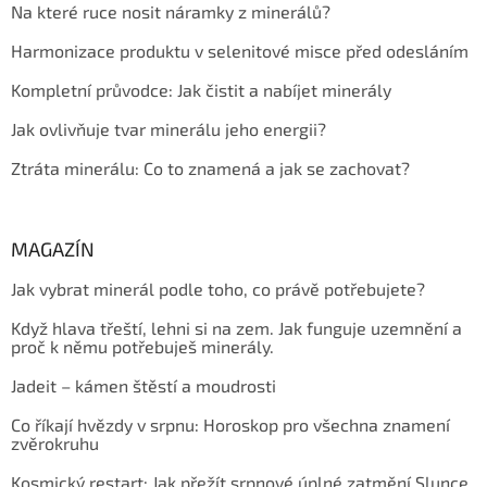
Na které ruce nosit náramky z minerálů?
Harmonizace produktu v selenitové misce před odesláním
Kompletní průvodce: Jak čistit a nabíjet minerály
Jak ovlivňuje tvar minerálu jeho energii?
Ztráta minerálu: Co to znamená a jak se zachovat?
MAGAZÍN
Jak vybrat minerál podle toho, co právě potřebujete?
Když hlava třeští, lehni si na zem. Jak funguje uzemnění a
proč k němu potřebuješ minerály.
Jadeit – kámen štěstí a moudrosti
Co říkají hvězdy v srpnu: Horoskop pro všechna znamení
zvěrokruhu
Kosmický restart: Jak přežít srpnové úplné zatmění Slunce