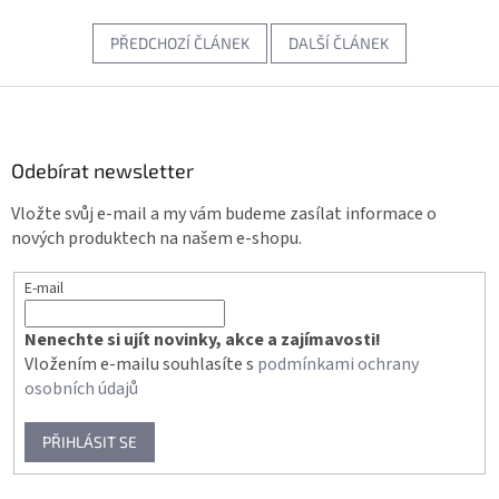
PŘEDCHOZÍ ČLÁNEK
DALŠÍ ČLÁNEK
Z
á
p
a
Odebírat newsletter
t
Vložte svůj e-mail a my vám budeme zasílat informace o
í
nových produktech na našem e-shopu.
E-mail
Nenechte si ujít novinky, akce a zajímavosti!
Vložením e-mailu souhlasíte s
podmínkami ochrany
osobních údajů
PŘIHLÁSIT SE