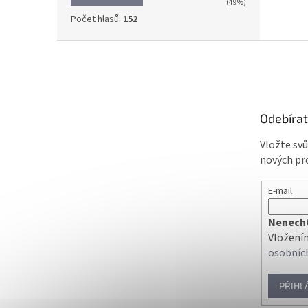
(49%)
Počet hlasů:
152
Z
á
p
a
t
Odebírat
í
Vložte sv
nových pr
E-mail
Nenechte
Vložením
osobníc
PŘIHL