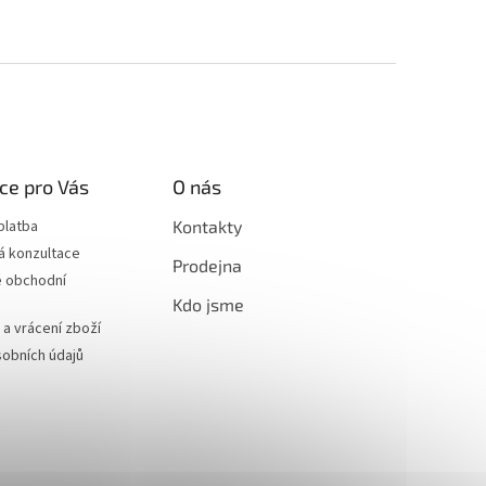
ce pro Vás
O nás
platba
Kontakty
á konzultace
Prodejna
 obchodní
Kdo jsme
a vrácení zboží
obních údajů