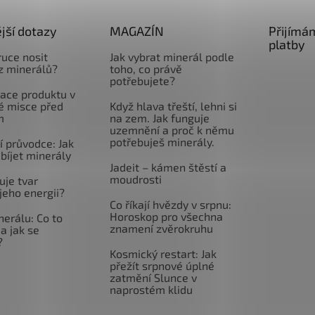
jší dotazy
MAGAZÍN
Přijímá
platby
ruce nosit
Jak vybrat minerál podle
z minerálů?
toho, co právě
potřebujete?
ace produktu v
é misce před
Když hlava třeští, lehni si
m
na zem. Jak funguje
uzemnění a proč k němu
potřebuješ minerály.
 průvodce: Jak
abíjet minerály
Jadeit – kámen štěstí a
moudrosti
uje tvar
jeho energii?
Co říkají hvězdy v srpnu:
Horoskop pro všechna
nerálu: Co to
znamení zvěrokruhu
a jak se
?
Kosmický restart: Jak
přežít srpnové úplné
zatmění Slunce v
naprostém klidu