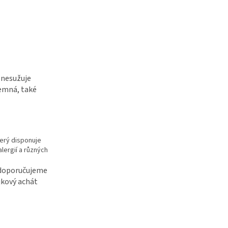
í nesužuje
jemná, také
terý disponuje
alergií a různých
 doporučujeme
jkový achát