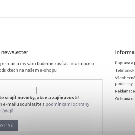
 newsletter
Informa
Doprava a 
ůj e-mail a my vám budeme zasílat informace o
oduktech na našem e-shopu.
Telefonick
Všeobecné
podmínky
Reklamace 
 si ujít novinky, akce a zajímavosti!
Ochrana os
 e-mailu souhlasíte s
podmínkami ochrany
h údajů
ÁSIT SE