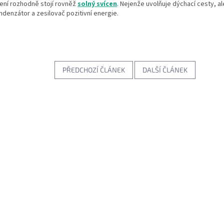
ení rozhodně stojí rovněž
solný svícen
. Nejenže uvolňuje dýchací cesty, al
denzátor a zesilovač pozitivní energie.
PŘEDCHOZÍ ČLÁNEK
DALŠÍ ČLÁNEK