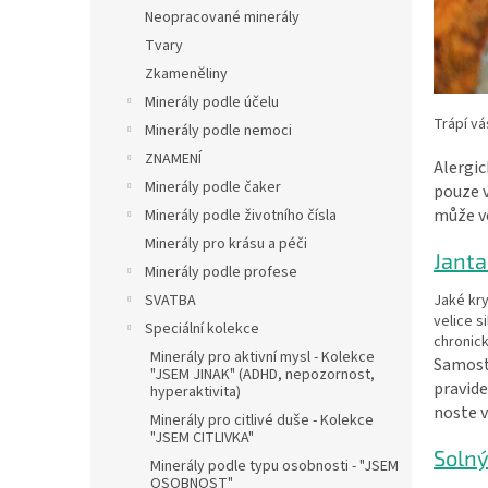
n
Neopracované minerály
e
Tvary
l
Zkameněliny
Minerály podle účelu
Trápí vá
Minerály podle nemoci
ZNAMENÍ
Alergic
Minerály podle čaker
pouze v
může v
Minerály podle životního čísla
Minerály pro krásu a péči
Janta
Minerály podle profese
Jaké kry
SVATBA
velice s
Speciální kolekce
chronick
Minerály pro aktivní mysl - Kolekce
Samost
"JSEM JINAK" (ADHD, nepozornost,
pravide
hyperaktivita)
noste v
Minerály pro citlivé duše - Kolekce
"JSEM CITLIVKA"
Solný
Minerály podle typu osobnosti - "JSEM
OSOBNOST"