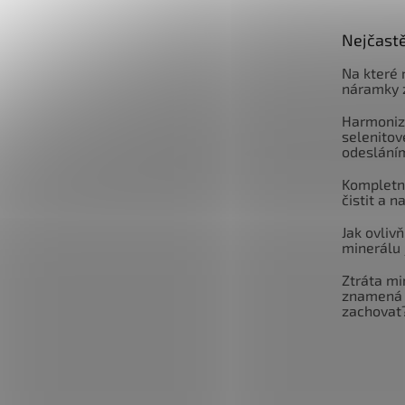
Nejčastě
Na které 
náramky 
Harmoniz
selenitov
odeslání
Kompletní
čistit a n
Jak ovlivň
minerálu 
Ztráta mi
znamená 
zachovat