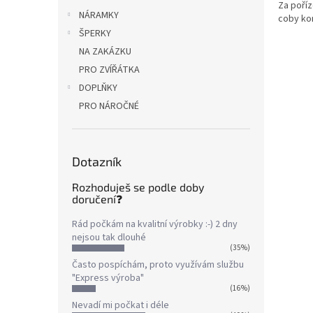
Za poříz
NÁRAMKY
coby kon
ŠPERKY
NA ZAKÁZKU
PRO ZVÍŘÁTKA
DOPLŇKY
PRO NÁROČNÉ
Dotazník
Rozhoduješ se podle doby
doručení❓
Rád počkám na kvalitní výrobky :-) 2 dny
nejsou tak dlouhé
(35%)
Často pospíchám, proto využívám službu
"Express výroba"
(16%)
Nevadí mi počkat i déle