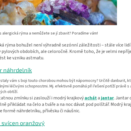
s alergická rýma a nemůžete se jí zbavit? Poradíme vám!
ká rýma bohužel není výhradně sezónní záležitosti – stále více lid
 pylových obdobích, ale celoročně. Kromě toho, že je velmi nepří
ést ke vzniku astmatu.
r náhrdelník
staly vám s boji touto chorobou mohou být nápomocny? Určitě danburit, k
ilnými léčivými schopnostmi. Mj. efektivně pomáhá při řešení potíží právě s 
ých obtíží.
atnou zmínku si zaslouží i modrý krajkový
achát
a
jantar
. Jantar
lně přikládat na čelo a tváře a na noc dávat pod polštář. Modrý kra
e formě náhrdelníku, přívěsku či náušnic.
 svícen oranžový