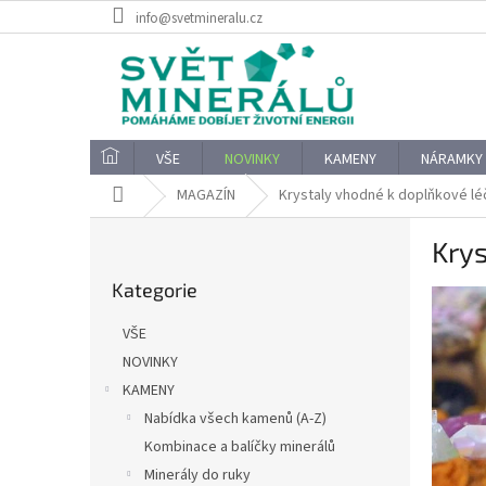
Přejít
info@svetmineralu.cz
na
obsah
VŠE
NOVINKY
KAMENY
NÁRAMKY
Domů
MAGAZÍN
Krystaly vhodné k doplňkové lé
P
Krys
o
Přeskočit
s
Kategorie
kategorie
t
r
VŠE
a
NOVINKY
n
KAMENY
n
í
Nabídka všech kamenů (A-Z)
p
Kombinace a balíčky minerálů
a
Minerály do ruky