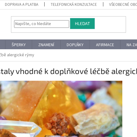
DOPRAVA A PLATBA
TELEFONICKÁ KONZULTACE
VŠEOBECNÉ OB
HLEDAT
ŠPERKY
ZNAMENÍ
DOPLŇKY
AFIRMACE
NA Z
čbě alergické rýmy
taly vhodné k doplňkové léčbě alergi