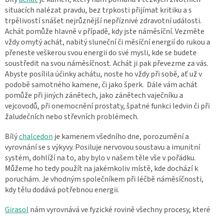
situacích nalézat pravdu, bez trpkosti přijímat kritiku a s
trpělivostí snášet nejrůznější nepříznivé zdravotní události.
Achát pomůže hlavně v případě, kdy jste náměsíční. Vezměte
vždy omytý achát, nabitý sluneční či měsíční energií do rukou a
přeneste veškerou svou energii do své mysli, kde se budete
soustředit na svou náměsíčnost. Achát ji pak převezme za vás.
Abyste posílila účinky achátu, noste ho vždy při sobě, ať už v
podobě samotného kamene, či jako šperk. Dále vám achát
pomůže při jiných zánětech, jako zánětech vaječníku a
vejcovodů, při onemocnění prostaty, špatné funkci ledvin či při
žaludečních nebo střevních problémech.
Bílý
chalcedon
je kamenem všedního dne, porozumění a
vyrovnání se s výkyvy. Posiluje nervovou soustavu a imunitní
systém, dohlíží na to, aby bylo v našem těle vše v pořádku.
Můžeme ho tedy použít na jakémkoliv místě, kde dochází k
poruchám. Je vhodným společníkem při léčbě náměsíčnosti,
kdy tělu dodává potřebnou energii.
Girasol
nám vyrovnává ve fyzické rovině všechny procesy, které