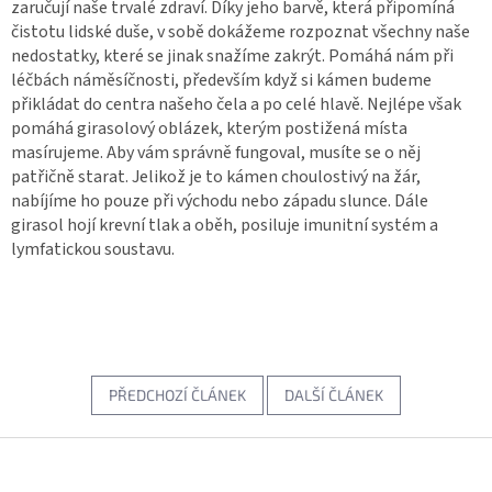
zaručují naše trvalé zdraví. Díky jeho barvě, která připomíná
čistotu lidské duše, v sobě dokážeme rozpoznat všechny naše
nedostatky, které se jinak snažíme zakrýt. Pomáhá nám při
léčbách náměsíčnosti, především když si kámen budeme
přikládat do centra našeho čela a po celé hlavě. Nejlépe však
pomáhá girasolový oblázek, kterým postižená místa
masírujeme. Aby vám správně fungoval, musíte se o něj
patřičně starat. Jelikož je to kámen choulostivý na žár,
nabíjíme ho pouze při východu nebo západu slunce. Dále
girasol hojí krevní tlak a oběh, posiluje imunitní systém a
lymfatickou soustavu.
PŘEDCHOZÍ ČLÁNEK
DALŠÍ ČLÁNEK
Z
á