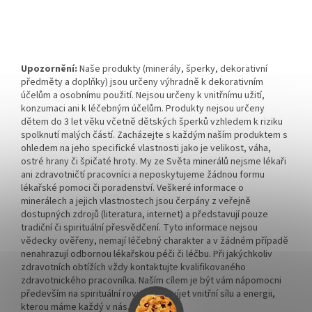
Upozornění:
Naše produkty (minerály, šperky, dekorativní
předměty a doplňky) jsou určeny výhradně k dekorativním
účelům a osobnímu použití. Nejsou určeny k vnitřnímu užití,
konzumaci ani k léčebným účelům. Produkty nejsou určeny
dětem do 3 let věku včetně dětských šperků vzhledem k riziku
spolknutí malých částí. Zacházejte s každým naším produktem s
ohledem na jeho specifické vlastnosti jako je velikost, váha,
ostré hrany či špičaté hroty. My ze Světa minerálů nejsme lékaři
ani zdravotničtí pracovníci a neposkytujeme žádnou formu
lékařské pomoci či poradenství. Veškeré informace o
minerálech a jejich vlastnostech jsou čerpány z veřejně
dostupných zdrojů (literatura, internet) a představují pouze
tradiční či spirituální přesvědčení. Tyto informace nejsou
vědecky ověřeny, nemají léčebný charakter a v žádném případě
nenahrazují odbornou lékařskou péči či léčbu. Při jakýchkoliv
zdravotních obtížích vždy kontaktujte kvalifikovaného
zdravotnického pracovníka. Naším cílem je být vám nápomocni
především na spirituální rovině a rozvíjet vnitřní sílu a energii,
kterou máme každý v nás.