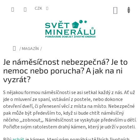
Přejít
na
CZK
NÁKUP
obsah
KOŠÍK
Domů
/
MAGAZÍN
/
Je náměsíčnost nebezpečná? Je to
nemoc nebo porucha? A jak na ni
vyzrát?
S nějakou formou náměsíčnosti se asi setkal každý z nás. Ať už
jde o mluvení ze spaní, vstávání z postele, nebo dokonce
otevření dveří, či přenesení věcí z místa na místo. Nebezpečné
pak může být především to, když si bude chtít náměsíčný
něčeho ,,zobnout,,. Náměsíčnost se vyskytuje především u dětí.
Pořiďte svým ratolestem drahý kámen, který je udrží v posteli.
Bílý
achát
je kámen, který nám pomáhá v těžkých životních