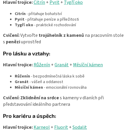
Hlavní trojice:
Citrín
+
Pyrit
+
Tygří oko
Citrín
- přitahuje bohatství
Pyrit
- přitahuje peníze a příležitosti
Tygří oko
- praktické rozhodování
Cvičení:
Vytvořte
trojúhelník z kamenů
na pracovním stole
s
penězi
uprostřed
Pro lásku a vztahy:
Hlavní trojice:
Růženín
+
Granát
+
Měsíční kámen
Růženín
- bezpodmínečná láska k sobě
Granát
- vášeň a oddanost
Měsíční kámen
- emocionální rovnováha
Cvičení:
Zklidnění na srdce
s kameny v dlaních při
představování ideálního partnera
Pro kariéru a úspěch:
Hlavní trojice:
Karneol
+
Fluorit
+
Sodalit