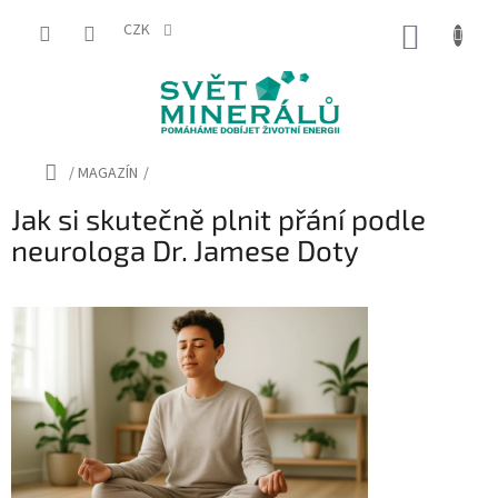
Přejít
na
CZK
NÁKUP
obsah
KOŠÍK
Domů
/
MAGAZÍN
/
Jak si skutečně plnit přání podle
neurologa Dr. Jamese Doty