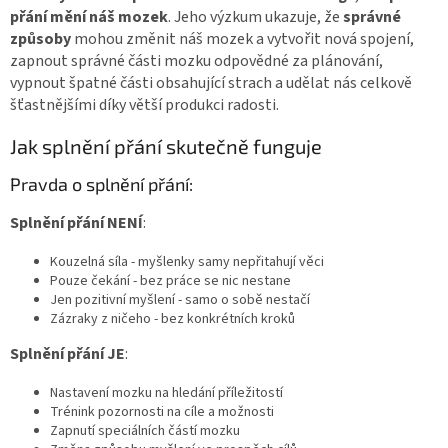
přání mění náš mozek
. Jeho výzkum ukazuje, že
správné
způsoby
mohou změnit náš mozek a vytvořit nová spojení,
zapnout správné části mozku odpovědné za plánování,
vypnout špatné části obsahující strach a udělat nás celkově
šťastnějšími díky větší produkci radosti.
Jak splnění přání skutečně funguje
Pravda o splnění přání:
Splnění přání NENÍ
:
Kouzelná síla - myšlenky samy nepřitahují věci
Pouze čekání - bez práce se nic nestane
Jen pozitivní myšlení - samo o sobě nestačí
Zázraky z ničeho - bez konkrétních kroků
Splnění přání JE
:
Nastavení mozku na hledání příležitostí
Trénink pozornosti na cíle a možnosti
Zapnutí speciálních částí mozku