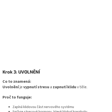
Krok 3: UVOLNĚNÍ
Co to znamená:
Uvolnění
je
vypnutí stresu
a
zapnutí klidu
v těle.
Proč to funguje:
Zapíná klidovou část nervového systému
Snižuje stresové hormony, které blokují kreativitu