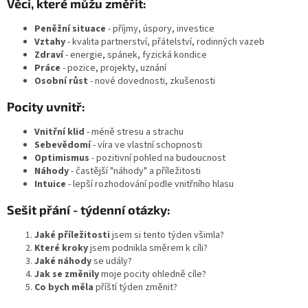
Věci, které můžu změřit:
Peněžní situace
- příjmy, úspory, investice
Vztahy
- kvalita partnerství, přátelství, rodinných vazeb
Zdraví
- energie, spánek, fyzická kondice
Práce
- pozice, projekty, uznání
Osobní růst
- nové dovednosti, zkušenosti
Pocity uvnitř:
Vnitřní klid
- méně stresu a strachu
Sebevědomí
- víra ve vlastní schopnosti
Optimismus
- pozitivní pohled na budoucnost
Náhody
- častější "náhody" a příležitosti
Intuice
- lepší rozhodování podle vnitřního hlasu
Sešit přání - týdenní otázky:
Jaké příležitosti
jsem si tento týden všimla?
Které kroky
jsem podnikla směrem k cíli?
Jaké náhody
se udály?
Jak se změnily
moje pocity ohledně cíle?
Co bych měla
příští týden změnit?