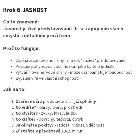
Krok 6: JASNOST
Co to znamená:
Jasnost
je
živé představování
cíle se
zapojením všech
smyslů
a
detailním prožitkem
.
Proč to funguje:
Zapíná zrcadlové neurony - mozek "zažívá" představované
Posiluje pohybovou část mozku - jako by tělo jednalo
Vytváří nové nervové dráhy - mozek si "pamatuje" budoucnost
Zvyšuje víru ve vlastní schopnosti
Jak na to:
Zavřete oči
a představte si cíl
již splněný
Co vidíte?
- barvy, tvary, prostředí
Co slyšíte?
- zvuky, hlasy, hudbu
Co cítíte?
- povrchy, teplotu, dotyk
Jaké máte pocity?
- radost, hrdost, vděčnost
Zůstaňte v představě
10-15 minut