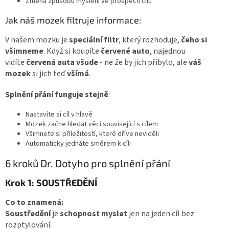
Změna způsobu myšlení ve prospěch cílů
Jak náš mozek filtruje informace:
V našem mozku je
speciální filtr
, který rozhoduje,
čeho si
všimneme
. Když si koupíte
červené auto
, najednou
vidíte
červená auta všude
- ne že by jich přibylo, ale
váš
mozek
si jich teď
všímá
.
Splnění přání funguje stejně
:
Nastavíte si cíl v hlavě
Mozek začne hledat věci související s cílem
Všimnete si příležitostí, které dříve neviděli
Automaticky jednáte směrem k cíli
6 kroků Dr. Dotyho pro splnění přání
Krok 1: SOUSTŘEDĚNÍ
Co to znamená:
Soustředění
je
schopnost myslet
jen na jeden cíl bez
rozptylování.