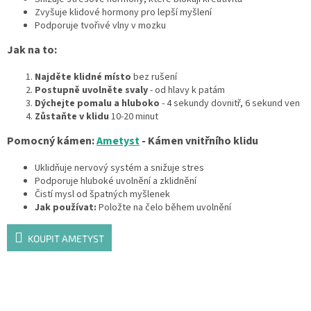
Zvyšuje klidové hormony pro lepší myšlení
Podporuje tvořivé vlny v mozku
Jak na to:
Najděte klidné místo
bez rušení
Postupně uvolněte svaly
- od hlavy k patám
Dýchejte pomalu a hluboko
- 4 sekundy dovnitř, 6 sekund ven
Zůstaňte v klidu
10-20 minut
Pomocný kámen:
Ametyst
- Kámen vnitřního klidu
Uklidňuje nervový systém a snižuje stres
Podporuje hluboké uvolnění a zklidnění
Čistí mysl od špatných myšlenek
Jak používat:
Položte na čelo během uvolnění
KOUPIT AMETYST