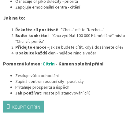
Označuje cíl jako důležitý - priorita
Zapojuje emocionální centra - cítění
Jak na to:
Řekněte cíl pozitivně
- "Chci..." místo "Nechci..."
Buďte konkrétní
- "Chci vydělat 100 000 Kč měsíčně" místo
"Chci víc peněz"
Přidejte emoce
- jak se budete cítit, když dosáhnete cíle?
Opakujte každý den
- nejlépe ráno a večer
Pomocný kámen:
Citrín
- Kámen splnění přání
Zesiluje vůli a odhodlání
Zapíná centrum osobní síly - pocit síly
Přitahuje prosperitu a úspěch
Jak používat:
Noste při stanovování cílů
KOUPIT CITRÍN