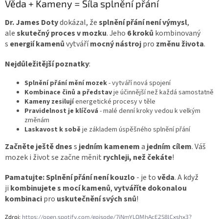
Věda + Kameny = Síla splnění přání
Dr. James Doty
dokázal, že
splnění přání není výmysl
,
ale
skutečný proces v mozku
. Jeho
6 kroků
kombinovaný
s
energií kamenů
vytváří
mocný nástroj
pro
změnu života
.
Nejdůležitější poznatky
:
Splnění přání mění mozek
- vytváří nová spojení
Kombinace činů a představ
je účinnější než každá samostatně
Kameny zesilují
energetické procesy v těle
Pravidelnost je klíčová
- malé denní kroky vedou k velkým
změnám
Laskavost k sobě
je základem úspěšného splnění přání
Začněte ještě dnes
s
jedním kamenem
a
jedním cílem
. Váš
mozek i život se začne měnit
rychleji, než čekáte
!
Pamatujte:
Splnění přání není kouzlo
- je to
věda
. A když
ji
kombinujete s mocí kamenů
,
vytváříte dokonalou
kombinaci
pro
uskutečnění svých snů
!
Zdroj:
https://open.spotify.com/episode/7iNmYLOMhAcE258lCxshx3?