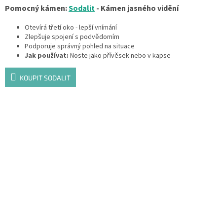
Pomocný kámen:
Sodalit
- Kámen jasného vidění
Otevírá třetí oko - lepší vnímání
Zlepšuje spojení s podvědomím
Podporuje správný pohled na situace
Jak používat:
Noste jako přívěsek nebo v kapse
KOUPIT SODALIT