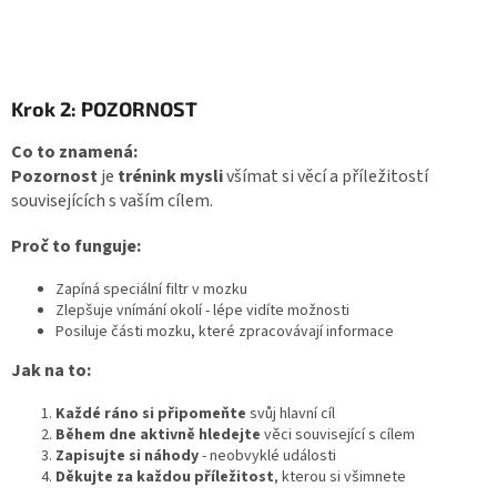
Krok 2: POZORNOST
Co to znamená:
Pozornost
je
trénink mysli
všímat si věcí a příležitostí
souvisejících s vaším cílem.
Proč to funguje:
Zapíná speciální filtr v mozku
Zlepšuje vnímání okolí - lépe vidíte možnosti
Posiluje části mozku, které zpracovávají informace
Jak na to:
Každé ráno si připomeňte
svůj hlavní cíl
Během dne aktivně hledejte
věci související s cílem
Zapisujte si náhody
- neobvyklé události
Děkujte za každou příležitost
, kterou si všimnete