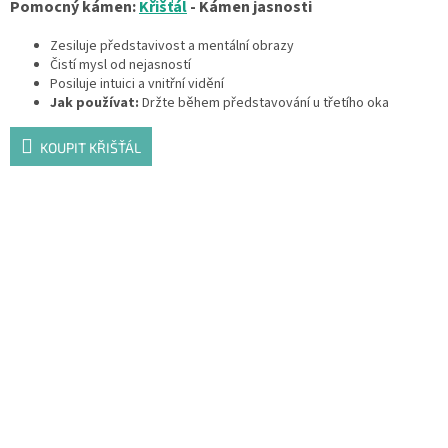
Pomocný kámen:
Křišťál
- Kámen jasnosti
Zesiluje představivost a mentální obrazy
Čistí mysl od nejasností
Posiluje intuici a vnitřní vidění
Jak používat:
Držte během představování u třetího oka
KOUPIT KŘIŠŤÁL