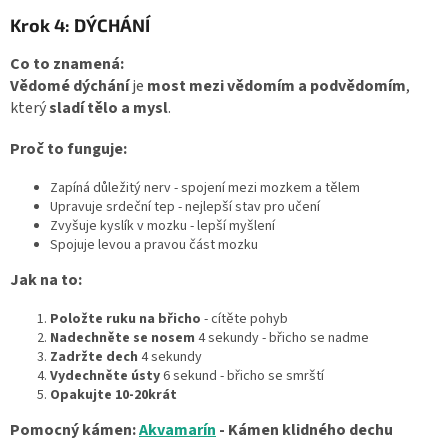
Krok 4: DÝCHÁNÍ
Co to znamená:
Vědomé dýchání
je
most mezi vědomím a podvědomím
,
který
sladí tělo a mysl
.
Proč to funguje:
Zapíná důležitý nerv - spojení mezi mozkem a tělem
Upravuje srdeční tep - nejlepší stav pro učení
Zvyšuje kyslík v mozku - lepší myšlení
Spojuje levou a pravou část mozku
Jak na to:
Položte ruku na břicho
- cítěte pohyb
Nadechněte se nosem
4 sekundy - břicho se nadme
Zadržte dech
4 sekundy
Vydechněte ústy
6 sekund - břicho se smrští
Opakujte 10-20krát
Pomocný kámen:
Akvamarín
- Kámen klidného dechu