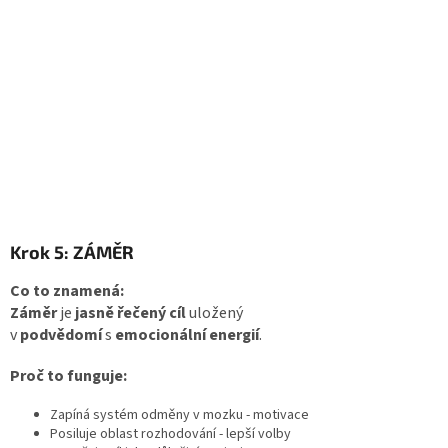
Krok 5: ZÁMĚR
Co to znamená:
Záměr
je
jasně řečený cíl
uložený
v
podvědomí
s
emocionální energií
.
Proč to funguje:
Zapíná systém odměny v mozku - motivace
Posiluje oblast rozhodování - lepší volby