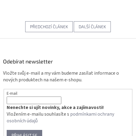
PŘEDCHOZÍ ČLÁNEK
DALŠÍ ČLÁNEK
Z
á
p
a
Odebírat newsletter
t
Vložte svůj e-mail a my vám budeme zasílat informace o
í
nových produktech na našem e-shopu.
E-mail
Nenechte si ujít novinky, akce a zajímavosti!
Vložením e-mailu souhlasíte s
podmínkami ochrany
osobních údajů
PŘIHLÁSIT SE