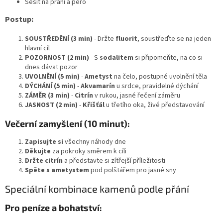
Sešit na přání a pero
Postup:
SOUSTŘEDĚNÍ (3 min)
- Držte
fluorit
, soustřeďte se na jeden
hlavní cíl
POZORNOST (2 min)
- S
sodalitem
si připomeňte, na co si
dnes dávat pozor
UVOLNĚNÍ (5 min)
-
Ametyst
na čelo, postupné uvolnění těla
DÝCHÁNÍ (5 min)
-
Akvamarín
u srdce, pravidelné dýchání
ZÁMĚR (3 min)
-
Citrín
v rukou, jasné řečení záměru
JASNOST (2 min)
-
Křišťál
u třetího oka, živé představování
Večerní zamyšlení (10 minut):
Zapisujte si
všechny náhody dne
Děkujte
za pokroky směrem k cíli
Držte citrín
a představte si zítřejší příležitosti
Spěte s ametystem
pod polštářem pro jasné sny
Speciální kombinace kamenů podle přání
Pro peníze a bohatství: