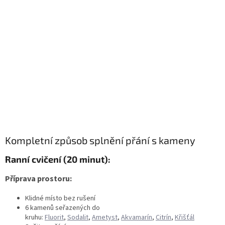
Kompletní způsob splnění přání s kameny
Ranní cvičení (20 minut):
Příprava prostoru:
Klidné místo bez rušení
6 kamenů seřazených do
kruhu:
Fluorit
,
Sodalit
,
Ametyst
,
Akvamarín
,
Citrín
,
Křišťál