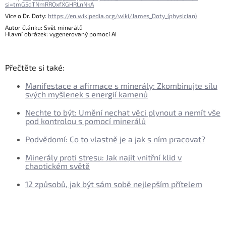
si=tmG5dTNmRROxfXGHRLnNkA
Více o Dr. Doty:
https://en.wikipedia.org/wiki/James_Doty_(physician)
Autor článku: Svět minerálů
Hlavní obrázek: vygenerovaný pomocí AI
Přečtěte si také:
Manifestace a afirmace s minerály: Zkombinujte sílu
svých myšlenek s energií kamenů
Nechte to být: Umění nechat věci plynout a nemít vše
pod kontrolou s pomocí minerálů
Podvědomí: Co to vlastně je a jak s ním pracovat?
Minerály proti stresu: Jak najít vnitřní klid v
chaotickém světě
12 způsobů, jak být sám sobě nejlepším přítelem