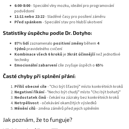
6:00-8:00
- Speciální vlny mozku, ideální pro programování
podvědomí
11:11 nebo 22:22
- Sladěné časy pro posílení záměru
Před spánkem
- Speciální stav pro hlubší ukotvení
Statistiky úspěchu podle Dr. Dotyho:
87% lidí
zaznamenalo
pozitivní změny
během
4
týdnů
pravidelného cvičení
Kombinace všech 6 kroků
je
3krát účinnější
než jednotlivé
techniky
Emocionální zabarvení
cíle zvyšuje úspěch o
65%
Časté chyby při splnění přání:
Příliš obecné cíle
- "Chci být šťastný" místo konkrétních kroků
Negativní říkání
- "Nechci být chudý" místo "Chci být bohatý"
Nedostatek činů
- čekání na zázraky bez konkrétních kroků
Netrpělivost
- očekávání okamžitých výsledků
Měnění cílů
- změna záměrů před jejich splněním
Jak poznám, že to funguje?