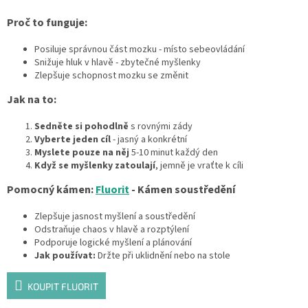
Proč to funguje:
Posiluje správnou část mozku - místo sebeovládání
Snižuje hluk v hlavě - zbytečné myšlenky
Zlepšuje schopnost mozku se změnit
Jak na to:
Sedněte si pohodlně
s rovnými zády
Vyberte jeden cíl
- jasný a konkrétní
Myslete pouze na něj
5-10 minut každý den
Když se myšlenky zatoulají
, jemně je vraťte k cíli
Pomocný kámen:
Fluorit
- Kámen soustředění
Zlepšuje jasnost myšlení a soustředění
Odstraňuje chaos v hlavě a rozptýlení
Podporuje logické myšlení a plánování
Jak používat:
Držte při uklidnění nebo na stole
KOUPIT FLUORIT