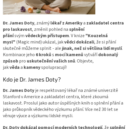
Dr. James Doty
, známý
lékař z Ameriky
a
zakladatel centra
pro laskavost
, změnil pohled na
splnění
přání
svým
vědeckým přístupem
. V knize
"Kouzelná
mysl"
(Magic mind)
ukázal, jak
vědci dokázali
, že si přání
skutečně můžeme splnit - ale
jinak, než si většina lidí myslí
.
Kombinace jeho
6 kroků
s
mocí kamenů
vytváří
dokonalý
způsob
pro
uskutečnění vašich snů
. Objevte,
jak
věda
a
kameny
spolupracují!
Kdo je Dr. James Doty?
Dr. James Doty
je respektovaný lékař na známé univerzitě
Stanford v Americe a zakladatel centra, které zkoumá
laskavost. Proslul jako autor úspěšných knih o splnění přání a
jako průkopník vědeckého výzkumu přání. Více než 30 let se
věnuje výuce a výzkumu lidské mysli.
Dr. Doty dokázal pomocí moderních technologií
, že
splnění