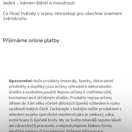
Jadeit – kámen štěstí a moudrosti
Co říkají hvězdy v srpnu: Horoskop pro všechna znamení
zvěrokruhu
Přijímáme online platby
Upozornění:
Naše produkty (minerály, šperky, dekorativní
předměty a doplňky) jsou určeny výhradně k dekorativním
účelům a osobnímu použití. Nejsou určeny k vnitřnímu užití,
konzumaci ani k léčebným účelům. Produkty nejsou určeny
dětem do 3 let věku včetně dětských šperků vzhledem k riziku
spolknutí malých částí. Zacházejte s každým naším produktem s
ohledem na jeho specifické vlastnosti jako je velikost, váha,
ostré hrany či špičaté hroty. My ze Světa minerálů nejsme lékaři
ani zdravotničtí pracovníci a neposkytujeme žádnou formu
lékařské pomoci či poradenství. Veškeré informace o