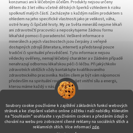
konzumaci ani k léčebným účelům. Produkty nejsou určeny
dětem do 3 let věku včetně dětských šperků vzhledem k riziku
spolknutí malých částí. Zacházejte s každým naším produktem s
ohledem na jeho specifické vlastnosti jako je velikost, váha,
ostré hrany či špičaté hroty. My ze Světa minerálů nejsme lékaři
ani zdravotničtí pracovníci a neposkytujeme žádnou formu
lékařské pomoci či poradenství. Veškeré informace o
minerálech a jejich vlastnostech jsou čerpány z veřejně
dostupných zdrojů (literatura, internet) a představují pouze
tradiční či spirituální přesvědčení. Tyto informace nejsou
vědecky ověřeny, nemají léčebný charakter a v žádném případě
nenahrazují odbornou lékařskou péči či léčbu. Při jakýchkoliv
zdravotních obtížích vždy kontaktujte kvalifikovaného
zdravotnického pracovníka. Naším cílem je být vám nápomocni
především na spirituální rovině a rozvíjet vnitřní sílu a energii,
kterou máme každý v nás.
Soubory cookie používáme k zajištění základních funkcí webových
stránek a ke zlepšení vašeho online zážitku i naší nabídky.
Kliknutím
na "Souhlasím" souhlasíte s využíváním cookies a předáním údajů o
chování na webu pro zobrazení cílené reklamy na sociálních sítích a
Vytvořil Shoptet
reklamních sítích. Více informací
zde
.