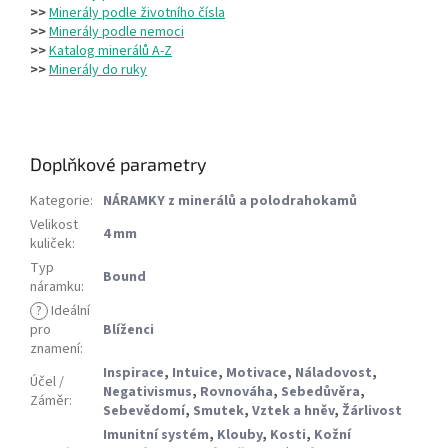
>>
Minerály podle životního čísla
>>
Minerály podle nemoci
>>
Katalog minerálů A-Z
>>
Minerály do ruky
Doplňkové parametry
Kategorie
:
NÁRAMKY z minerálů a polodrahokamů
Velikost
4 mm
kuliček
:
Typ
Bound
náramku
:
?
Ideální
pro
Blíženci
znamení
:
Inspirace
,
Intuice
,
Motivace
,
Náladovost
,
Účel /
Negativismus
,
Rovnováha
,
Sebedůvěra
,
Záměr
:
Sebevědomí
,
Smutek
,
Vztek a hněv
,
Žárlivost
Imunitní systém
,
Klouby
,
Kosti
,
Kožní