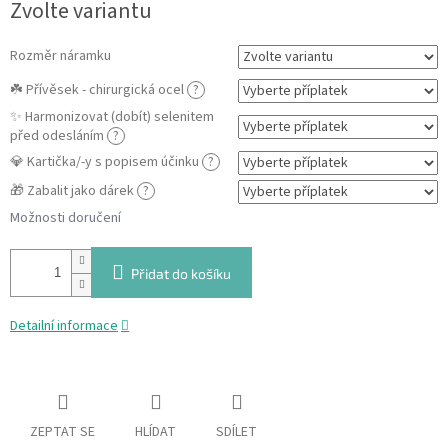
Zvolte variantu
cena:
Rozměr náramku
☘️ Přívěsek - chirurgická ocel
?
✨ Harmonizovat (dobít) selenitem
před odesláním
?
💎 Kartička/-y s popisem účinku
?
🎁 Zabalit jako dárek
?
Možnosti doručení
Přidat do košíku
Detailní informace
ZEPTAT SE
HLÍDAT
SDÍLET