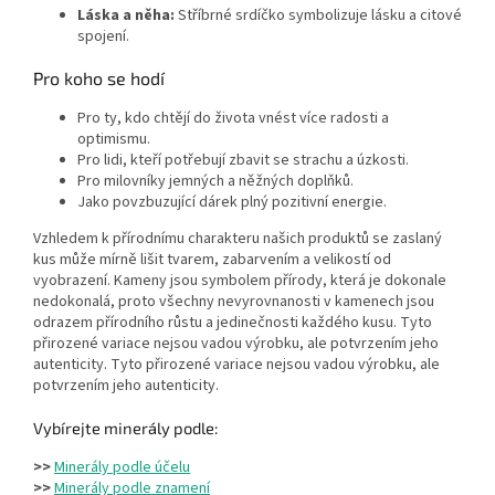
Láska a něha:
Stříbrné srdíčko symbolizuje lásku a citové
spojení.
Pro koho se hodí
Pro ty, kdo chtějí do života vnést více radosti a
optimismu.
Pro lidi, kteří potřebují zbavit se strachu a úzkosti.
Pro milovníky jemných a něžných doplňků.
Jako povzbuzující dárek plný pozitivní energie.
Vzhledem k přírodnímu charakteru našich produktů se zaslaný
kus může mírně lišit tvarem, zabarvením a velikostí od
vyobrazení. Kameny jsou symbolem přírody, která je dokonale
nedokonalá, proto všechny nevyrovnanosti v kamenech jsou
odrazem přírodního růstu a jedinečnosti každého kusu. Tyto
přirozené variace nejsou vadou výrobku, ale potvrzením jeho
autenticity. Tyto přirozené variace nejsou vadou výrobku, ale
potvrzením jeho autenticity.
Vybírejte minerály podle:
>>
Minerály podle účelu
>>
Minerály podle znamení