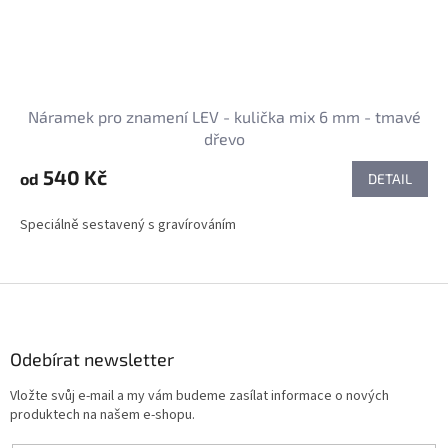
Náramek pro znamení LEV - kulička mix 6 mm - tmavé
dřevo
540 Kč
od
DETAIL
Speciálně sestavený s gravírováním
Z
á
p
a
Odebírat newsletter
t
Vložte svůj e-mail a my vám budeme zasílat informace o nových
í
produktech na našem e-shopu.