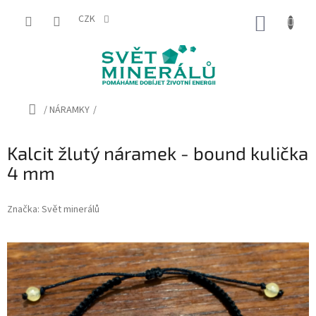
Přejít
na
CZK
NÁKUP
obsah
KOŠÍK
Domů
/
NÁRAMKY
/
Kalcit žlutý náramek - bound kulička
4 mm
Značka:
Svět minerálů