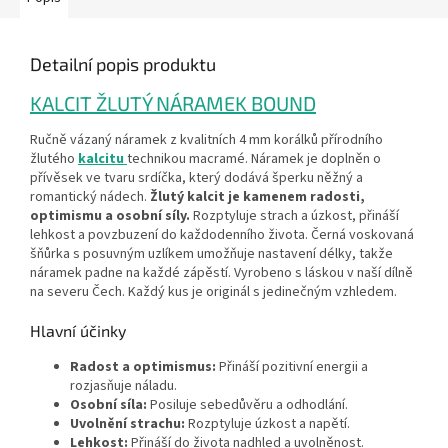
Detailní popis produktu
KALCIT ŽLUTÝ NÁRAMEK BOUND
Ručně vázaný náramek z kvalitních 4 mm korálků přírodního
žlutého
kalcitu
technikou macramé. Náramek je doplněn o
přívěsek ve tvaru srdíčka, který dodává šperku něžný a
romantický nádech.
Žlutý kalcit je kamenem radosti,
optimismu a osobní síly.
Rozptyluje strach a úzkost, přináší
lehkost a povzbuzení do každodenního života. Černá voskovaná
šňůrka s posuvným uzlíkem umožňuje nastavení délky, takže
náramek padne na každé zápěstí. Vyrobeno s láskou v naší dílně
na severu Čech. Každý kus je originál s jedinečným vzhledem.
Hlavní účinky
Radost a optimismus:
Přináší pozitivní energii a
rozjasňuje náladu.
Osobní síla:
Posiluje sebedůvěru a odhodlání.
Uvolnění strachu:
Rozptyluje úzkost a napětí.
Lehkost:
Přináší do života nadhled a uvolněnost.