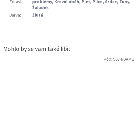
Zdraví
:
problémy
,
Krevní oběh
,
Pleť
,
Plíce
,
Srdce
,
Zuby
,
Žaludek
Barva
:
Žlutá
Kód:
9684/DAM2