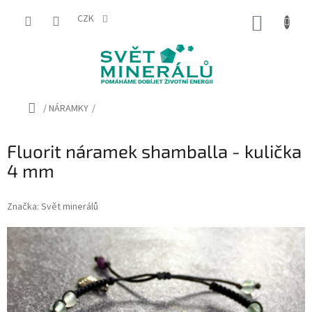
Přejít
na
CZK
NÁKUP
obsah
KOŠÍK
Domů
/
NÁRAMKY
/
Fluorit náramek shamballa - kulička
4 mm
Značka:
Svět minerálů