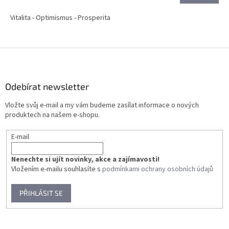
Vitalita - Optimismus - Prosperita
Z
á
p
a
Odebírat newsletter
t
Vložte svůj e-mail a my vám budeme zasílat informace o nových
í
produktech na našem e-shopu.
E-mail
Nenechte si ujít novinky, akce a zajímavosti!
Vložením e-mailu souhlasíte s
podmínkami ochrany osobních údajů
PŘIHLÁSIT SE