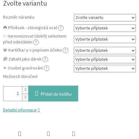
Zvolte variantu
cena:
Rozměr náramku
☘️ Přívěsek - chirurgická ocel
?
✨ Harmonizovat (dobít) selenitem
před odesláním
?
💎 Kartička/-y s popisem účinku
?
🎁 Zabalit jako dárek
?
✴ Osobní gravírování
?
Možnosti doručení
Přidat do košíku
Detailní informace