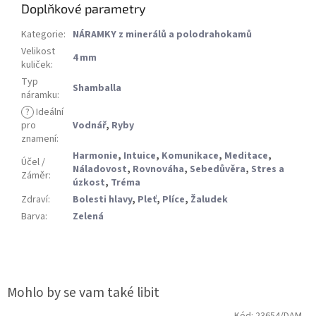
Doplňkové parametry
Kategorie
:
NÁRAMKY z minerálů a polodrahokamů
Velikost
4 mm
kuliček
:
Typ
Shamballa
náramku
:
?
Ideální
pro
Vodnář
,
Ryby
znamení
:
Harmonie
,
Intuice
,
Komunikace
,
Meditace
,
Účel /
Náladovost
,
Rovnováha
,
Sebedůvěra
,
Stres a
Záměr
:
úzkost
,
Tréma
Zdraví
:
Bolesti hlavy
,
Pleť
,
Plíce
,
Žaludek
Barva
:
Zelená
Kód:
23654/DAM