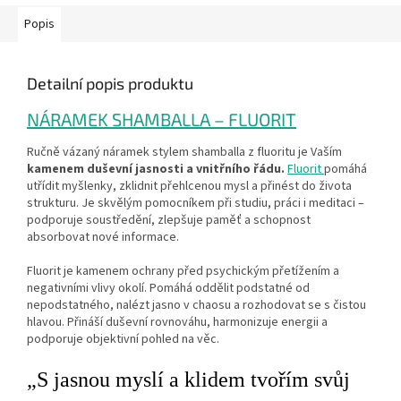
Popis
Detailní popis produktu
NÁRAMEK SHAMBALLA – FLUORIT
Ručně vázaný náramek stylem shamballa z fluoritu je Vaším
kamenem duševní jasnosti a vnitřního řádu.
Fluorit
pomáhá
utřídit myšlenky, zklidnit přehlcenou mysl a přinést do života
strukturu. Je skvělým pomocníkem při studiu, práci i meditaci –
podporuje soustředění, zlepšuje paměť a schopnost
absorbovat nové informace.
Fluorit je kamenem ochrany před psychickým přetížením a
negativními vlivy okolí. Pomáhá oddělit podstatné od
nepodstatného, nalézt jasno v chaosu a rozhodovat se s čistou
hlavou. Přináší duševní rovnováhu, harmonizuje energii a
podporuje objektivní pohled na věc.
„S jasnou myslí a klidem tvořím svůj