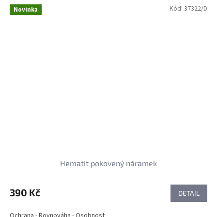
Kód:
37322/D
Novinka
Hematit pokovený náramek
390 Kč
DETAIL
Ochrana - Rovnováha - Osobnost