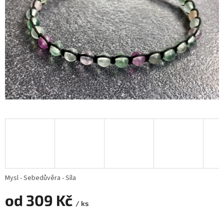
Mysl - Sebedůvěra - Síla
od
309 Kč
/ ks
Měrná