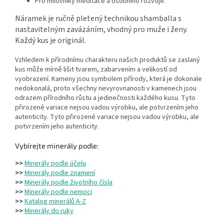
Pro milovníky meditace a osobního rozvoje.
Náramek je ručně pletený technikou shamballa s
nastavitelným zavázáním, vhodný pro muže i ženy.
Každý kus je originál.
Vzhledem k přírodnímu charakteru našich produktů se zaslaný
kus může mírně lišit tvarem, zabarvením a velikostí od
vyobrazení. Kameny jsou symbolem přírody, která je dokonale
nedokonalá, proto všechny nevyrovnanosti v kamenech jsou
odrazem přírodního růstu a jedinečnosti každého kusu. Tyto
přirozené variace nejsou vadou výrobku, ale potvrzením jeho
autenticity. Tyto přirozené variace nejsou vadou výrobku, ale
potvrzením jeho autenticity.
Vybírejte minerály podle:
>>
Minerály podle účelu
>>
Minerály podle znamení
>>
Minerály podle životního čísla
>>
Minerály podle nemoci
>>
Katalog minerálů A-Z
>>
Minerály do ruky