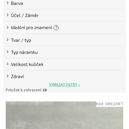
Barva
Účel / Záměr
Ideální pro znamení
?
Tvar / typ
Typ náramku
Velikost kuliček
Zdraví
VYMAZAT FILTRY
Položek k zobrazení:
10
V
Kód:
34912/DET
ý
p
i
s