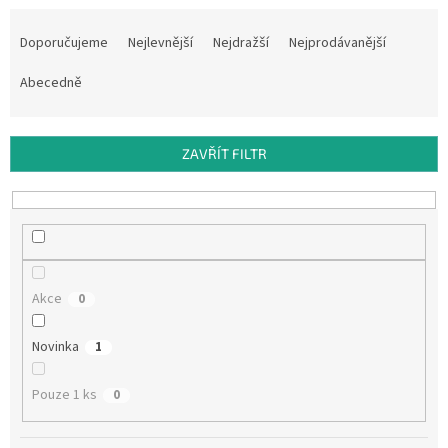
Ř
a
Doporučujeme
Nejlevnější
Nejdražší
Nejprodávanější
z
e
Abecedně
n
í
p
ZAVŘÍT FILTR
r
o
d
u
k
t
Akce
0
ů
Novinka
1
Pouze 1 ks
0