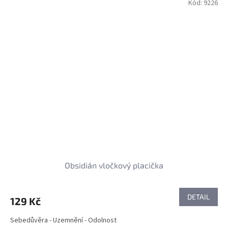
Kód:
9226
Obsidián vločkový placička
DETAIL
129 Kč
Sebedůvěra - Uzemnění - Odolnost