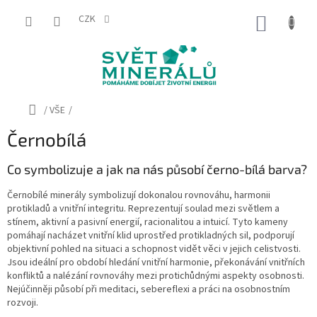
Přejít
na
CZK
NÁKUP
obsah
KOŠÍK
Domů
/
VŠE
/
Černobílá
Co symbolizuje a jak na nás působí černo-bílá barva?
Černobílé minerály symbolizují dokonalou rovnováhu, harmonii
protikladů a vnitřní integritu. Reprezentují soulad mezi světlem a
stínem, aktivní a pasivní energií, racionalitou a intuicí. Tyto kameny
pomáhají nacházet vnitřní klid uprostřed protikladných sil, podporují
objektivní pohled na situaci a schopnost vidět věci v jejich celistvosti.
Jsou ideální pro období hledání vnitřní harmonie, překonávání vnitřních
konfliktů a nalézání rovnováhy mezi protichůdnými aspekty osobnosti.
Nejúčinněji působí při meditaci, sebereflexi a práci na osobnostním
rozvoji.