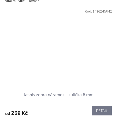
Vitalita - Vůle - Odvaha
Kód:
14862/DAM2
Jaspis zebra náramek - kulička 6 mm
DETAIL
269 Kč
od