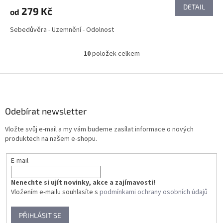
DETAIL
279 Kč
od
Sebedůvěra - Uzemnění - Odolnost
10
položek celkem
O
v
l
Z
á
á
d
p
a
a
Odebírat newsletter
c
t
í
Vložte svůj e-mail a my vám budeme zasílat informace o nových
í
p
produktech na našem e-shopu.
r
v
E-mail
k
y
v
Nenechte si ujít novinky, akce a zajímavosti!
ý
Vložením e-mailu souhlasíte s
podmínkami ochrany osobních údajů
p
i
PŘIHLÁSIT SE
s