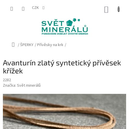
Přejít
na
CZK
NÁKUP
obsah
KOŠÍK
Domů
/
ŠPERKY
/
Přívěsky na krk
/
Avanturín zlatý syntetický přívěsek
křížek
2282
Značka:
Svět minerálů