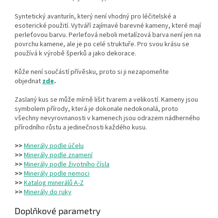
Syntetický avanturín, který není vhodný pro léčitelské a
esoterické použití. Vytváří zajímavé barevné kameny, které mají
perleťovou barvu. Perleťová neboli metalízová barva není jen na
povrchu kamene, ale je po celé struktuře. Pro svou krásu se
používá k výrobě šperků a jako dekorace.
Kůže není součástí přívěsku, proto si ji nezapomeňte
objednat
zde
.
Zaslaný kus se může mírně lišit tvarem a velikostí.
Kameny jsou
symbolem přírody, která je dokonale nedokonalá, proto
všechny nevyrovnanosti v kamenech jsou odrazem nádherného
přírodního růstu a jedinečnosti každého kusu.
>>
Minerály podle účelu
>>
Minerály podle znamení
>>
Minerály podle životního čísla
>>
Minerály podle nemoci
>>
Katalog minerálů A-Z
>>
Minerály do ruky
Doplňkové parametry