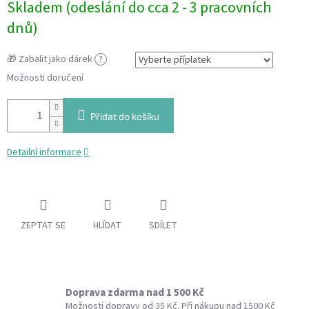
Skladem (odeslání do cca 2 - 3 pracovních
cena:
dnů)
🎁 Zabalit jako dárek
?
Možnosti doručení
Přidat do košíku
Detailní informace
ZEPTAT SE
HLÍDAT
SDÍLET
Doprava zdarma nad 1 500 Kč
Možnosti dopravy od 35 Kč. Při nákupu nad 1500 Kč