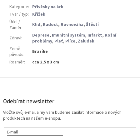
Kategorie
:
Přívěsky na krk
Tvar / typ
:
Křížek
Účel /
Klid
,
Radost
,
Rovnováha
,
Štěstí
Záměr
:
Deprese
,
Imunitní systém
,
Infarkt
,
Kožní
Zdraví
:
problémy
,
Pleť
,
Plíce
,
Žaludek
Země
Brazílie
původu
:
Rozměr
:
cca 2,5 x 3 cm
Z
á
p
a
Odebírat newsletter
t
Vložte svůj e-mail a my vám budeme zasílat informace o nových
í
produktech na našem e-shopu.
E-mail