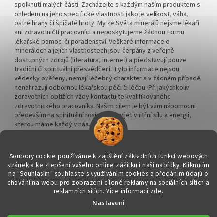
spolknutí malých částí. Zacházejte s každým naším produktem s
ohledem na jeho specifické vlastnosti jako je velikost, váha,
ostré hrany či špičaté hroty. My ze Světa minerálů nejsme lékaři
ani zdravotničtí pracovníci a neposkytujeme žádnou formu
lékařské pomoci či poradenství. Veškeré informace o
minerálech a jejich vlastnostech jsou čerpány z veřejně
dostupných zdrojů (literatura, internet) a představují pouze
tradiční či spirituální přesvědčení. Tyto informace nejsou
vědecky ověřeny, nemají léčebný charakter a v žádném případě
nenahrazují odbornou lékařskou péči či léčbu. Při jakýchkoliv
zdravotních obtížích vždy kontaktujte kvalifikovaného
zdravotnického pracovníka. Naším cílem je být vám nápomocni
především na spirituální rovině a rozvíjet vnitřní sílu a energii,
kterou máme každý v nás.
Soubory cookie používáme k zajištění základních funkcí webových
stránek a ke zlepšení vašeho online zážitku i naší nabídky.
Kliknutím
na "Souhlasím" souhlasíte s využíváním cookies a předáním údajů o
Vytvořil Shoptet
chování na webu pro zobrazení cílené reklamy na sociálních sítích a
reklamních sítích. Více informací
zde
.
Nastavení
Copyright 2026
Svět minerálů
. Všechna práva vyhrazena.
Upravit