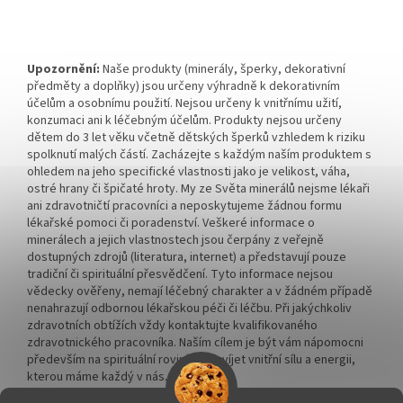
Upozornění:
Naše produkty (minerály, šperky, dekorativní
předměty a doplňky) jsou určeny výhradně k dekorativním
účelům a osobnímu použití. Nejsou určeny k vnitřnímu užití,
konzumaci ani k léčebným účelům. Produkty nejsou určeny
dětem do 3 let věku včetně dětských šperků vzhledem k riziku
spolknutí malých částí. Zacházejte s každým naším produktem s
ohledem na jeho specifické vlastnosti jako je velikost, váha,
ostré hrany či špičaté hroty. My ze Světa minerálů nejsme lékaři
ani zdravotničtí pracovníci a neposkytujeme žádnou formu
lékařské pomoci či poradenství. Veškeré informace o
minerálech a jejich vlastnostech jsou čerpány z veřejně
dostupných zdrojů (literatura, internet) a představují pouze
tradiční či spirituální přesvědčení. Tyto informace nejsou
vědecky ověřeny, nemají léčebný charakter a v žádném případě
nenahrazují odbornou lékařskou péči či léčbu. Při jakýchkoliv
zdravotních obtížích vždy kontaktujte kvalifikovaného
zdravotnického pracovníka. Naším cílem je být vám nápomocni
především na spirituální rovině a rozvíjet vnitřní sílu a energii,
kterou máme každý v nás.