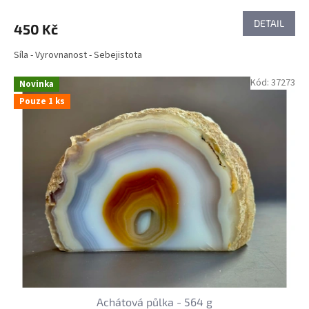
DETAIL
450 Kč
Síla - Vyrovnanost - Sebejistota
Kód:
37273
Novinka
Pouze 1 ks
Achátová půlka - 564 g