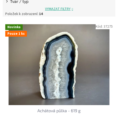
Tvar / typ
VYMAZAT FILTRY
Položek k zobrazení:
14
V
Kód:
37275
Novinka
ý
Pouze 1 ks
p
i
s
p
r
o
d
u
k
t
ů
Achátová půlka - 619 g