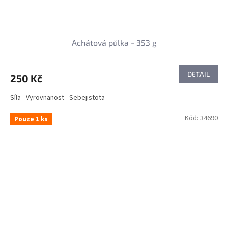
Achátová půlka - 353 g
DETAIL
250 Kč
Síla - Vyrovnanost - Sebejistota
Kód:
34690
Pouze 1 ks