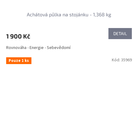
Achátová půlka na stojánku - 1,368 kg
DETAIL
1 900 Kč
Rovnováha - Energie - Sebevědomí
Kód:
35969
Pouze 1 ks