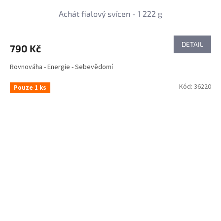
Achát fialový svícen - 1 222 g
DETAIL
790 Kč
Rovnováha - Energie - Sebevědomí
Kód:
36220
Pouze 1 ks