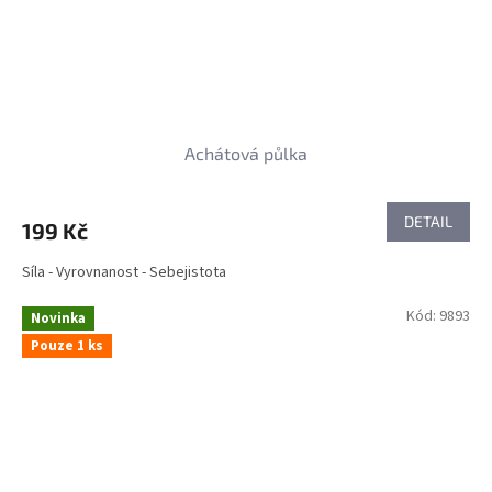
Achátová půlka
DETAIL
199 Kč
Síla - Vyrovnanost - Sebejistota
Kód:
9893
Novinka
Pouze 1 ks