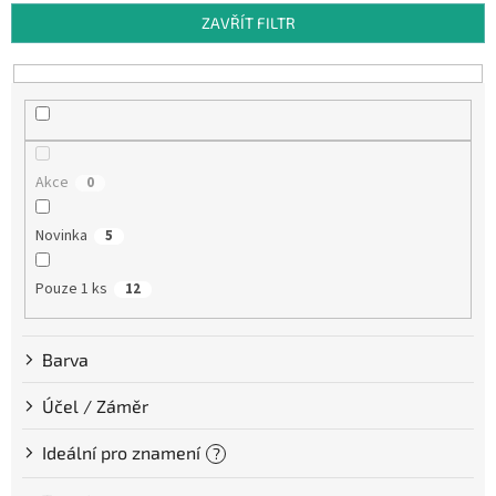
p
ZAVŘÍT FILTR
r
o
d
u
k
t
Akce
0
ů
Novinka
5
Pouze 1 ks
12
Barva
Účel / Záměr
Ideální pro znamení
?