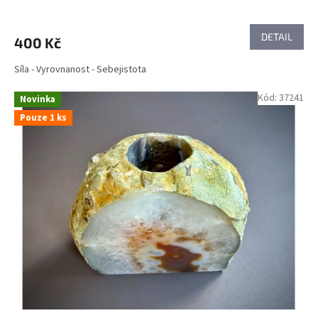
DETAIL
400 Kč
Síla - Vyrovnanost - Sebejistota
Kód:
37241
Novinka
Pouze 1 ks