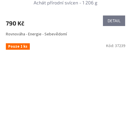
Achát přírodní svícen - 1 206 g
DETAIL
790 Kč
Rovnováha - Energie - Sebevědomí
Kód:
37239
Pouze 1 ks