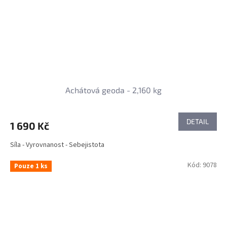
Achátová geoda - 2,160 kg
DETAIL
1 690 Kč
Síla - Vyrovnanost - Sebejistota
Kód:
9078
Pouze 1 ks