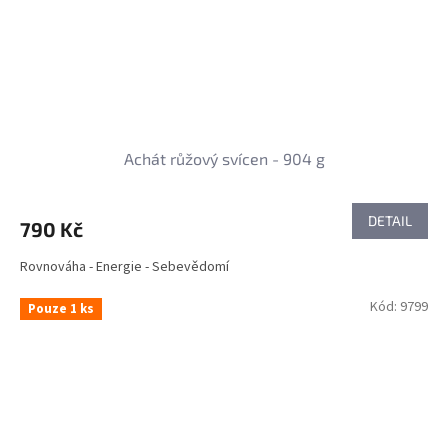
Achát růžový svícen - 904 g
DETAIL
790 Kč
Rovnováha - Energie - Sebevědomí
Kód:
9799
Pouze 1 ks