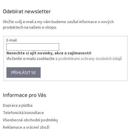
d
p
a
a
Odebírat newsletter
c
t
í
Vložte svůj e-mail a my vám budeme zasílat informace o nových
í
p
produktech na našem e-shopu.
r
v
E-mail
k
y
v
Nenechte si ujít novinky, akce a zajímavosti!
ý
Vložením e-mailu souhlasíte s
podmínkami ochrany osobních údajů
p
i
PŘIHLÁSIT SE
s
u
Informace pro Vás
Doprava a platba
Telefonická konzultace
Všeobecné obchodní podmínky
Reklamace a vrácení zboží