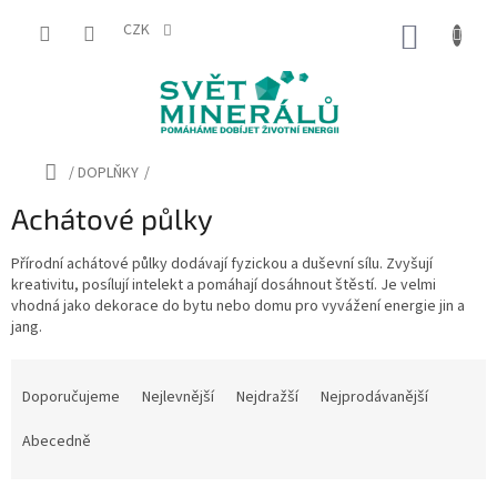
Přejít
na
CZK
NÁKUP
obsah
KOŠÍK
Domů
/
DOPLŇKY
/
Achátové půlky
Přírodní achátové půlky dodávají fyzickou a duševní sílu. Zvyšují
kreativitu, posílují intelekt a pomáhají dosáhnout štěstí. Je velmi
vhodná jako dekorace do bytu nebo domu pro vyvážení energie jin a
jang.
Ř
a
Doporučujeme
Nejlevnější
Nejdražší
Nejprodávanější
z
e
Abecedně
n
í