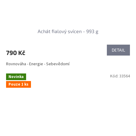
Achát fialový svícen - 993 g
DETAIL
790 Kč
Rovnováha - Energie - Sebevědomí
Kód:
33564
Novinka
Pouze 1 ks