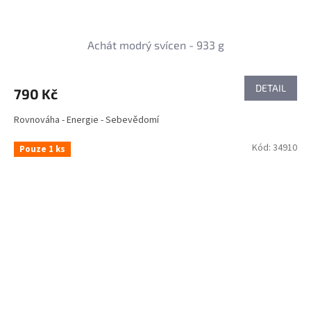
Achát modrý svícen - 933 g
DETAIL
790 Kč
Rovnováha - Energie - Sebevědomí
Kód:
34910
Pouze 1 ks