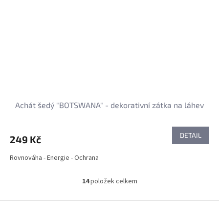
Achát šedý "BOTSWANA" - dekorativní zátka na láhev
DETAIL
249 Kč
Rovnováha - Energie - Ochrana
14
položek celkem
O
v
l
Z
á
á