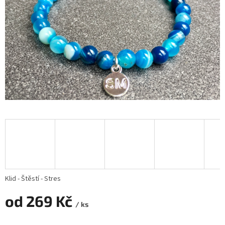
Klid - Štěstí - Stres
od
269 Kč
/ ks
Měrná