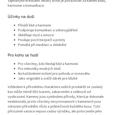
zajímavými kresbami. Modrý achát je považován za kámen klidu,
harmonie a komunikace.
Účinky na duši
Přináší klid a harmonii
Podporuje komunikaci a sebevyjádření
Uklidňuje mysl a emoce
Posiluje pocit bezpečí a jistoty
Pomáhá při meditaci a zklidnění
Pro koho se hodí
Pro všechny, kdo hledají klid a harmonii
Pro milovníky modrých tónů
Na každodenní nošení pro pohodu a rovnováhu
Jako originální a svěží dárek pro blízké
Vzhledem k přírodnímu charakteru našich produktů se zaslaný
kus může mírně lišit tvarem, zabarvením a velikostí od
vyobrazení. Kameny jsou symbolem přírody, která je dokonale
nedokonalá, proto všechny nevyrovnanosti v kamenech jsou
odrazem přírodního růstu a jedinečnosti každého kusu. Tyto
přirozené variace nejsou vadou výrobku, ale potvrzením jeho