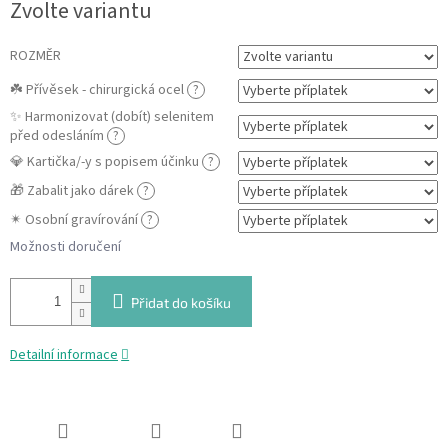
Zvolte variantu
cena:
ROZMĚR
☘️ Přívěsek - chirurgická ocel
?
✨ Harmonizovat (dobít) selenitem
před odesláním
?
💎 Kartička/-y s popisem účinku
?
🎁 Zabalit jako dárek
?
✴ Osobní gravírování
?
Možnosti doručení
Přidat do košíku
Detailní informace