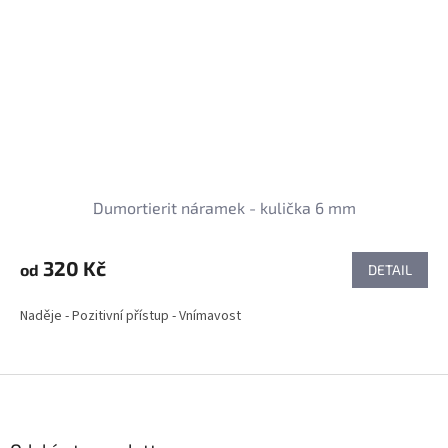
Dumortierit náramek - kulička 6 mm
320 Kč
od
DETAIL
Naděje - Pozitivní přístup - Vnímavost
Z
á
p