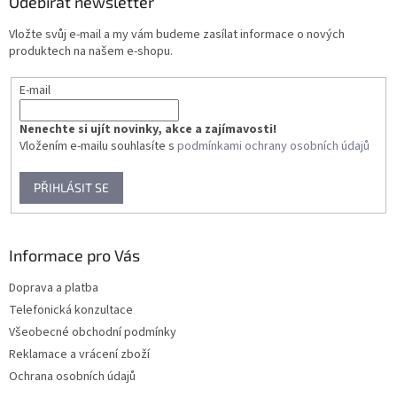
a
Odebírat newsletter
t
Vložte svůj e-mail a my vám budeme zasílat informace o nových
í
produktech na našem e-shopu.
E-mail
Nenechte si ujít novinky, akce a zajímavosti!
Vložením e-mailu souhlasíte s
podmínkami ochrany osobních údajů
PŘIHLÁSIT SE
Informace pro Vás
Doprava a platba
Telefonická konzultace
Všeobecné obchodní podmínky
Reklamace a vrácení zboží
Ochrana osobních údajů