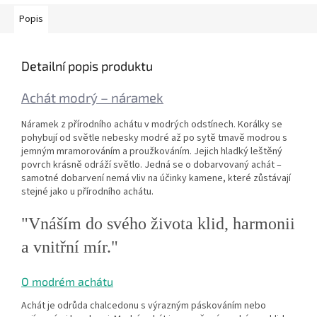
Popis
Detailní popis produktu
Achát modrý – náramek
Náramek z přírodního achátu v modrých odstínech. Korálky se
pohybují od světle nebesky modré až po sytě tmavě modrou s
jemným mramorováním a proužkováním. Jejich hladký leštěný
povrch krásně odráží světlo. Jedná se o dobarvovaný achát –
samotné dobarvení nemá vliv na účinky kamene, které zůstávají
stejné jako u přírodního achátu.
"Vnáším do svého života klid, harmonii
a vnitřní mír."
O modrém achátu
Achát je odrůda chalcedonu s výrazným páskováním nebo