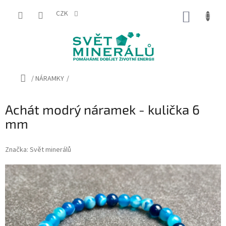
Přejít
na
CZK
NÁKUP
obsah
KOŠÍK
Domů
/
NÁRAMKY
/
Achát modrý náramek - kulička 6
mm
Značka:
Svět minerálů