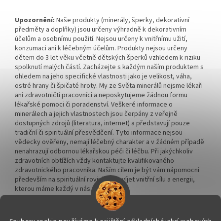
Upozornění:
Naše produkty (minerály, šperky, dekorativní
předměty a doplňky) jsou určeny výhradně k dekorativním
účelům a osobnímu použití. Nejsou určeny k vnitřnímu užití,
konzumaci ani k léčebným účelům. Produkty nejsou určeny
dětem do 3 let věku včetně dětských šperků vzhledem k riziku
spolknutí malých částí. Zacházejte s každým naším produktem s
ohledem na jeho specifické vlastnosti jako je velikost, váha,
ostré hrany či špičaté hroty. My ze Světa minerálů nejsme lékaři
ani zdravotničtí pracovníci a neposkytujeme žádnou formu
lékařské pomoci či poradenství. Veškeré informace o
minerálech a jejich vlastnostech jsou čerpány z veřejně
dostupných zdrojů (literatura, internet) a představují pouze
tradiční či spirituální přesvědčení. Tyto informace nejsou
vědecky ověřeny, nemají léčebný charakter a v žádném případě
nenahrazují odbornou lékařskou péči či léčbu. Při jakýchkoliv
zdravotních obtížích vždy kontaktujte kvalifikovaného
zdravotnického pracovníka. Naším cílem je být vám nápomocni
především na spirituální rovině a rozvíjet vnitřní sílu a energii,
kterou máme každý v nás.