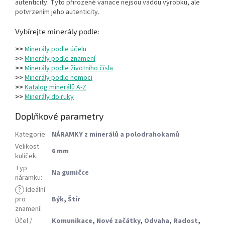
autenticity. Tyto přirozené variace nejsou vadou výrobku, ale
potvrzením jeho autenticity.
Vybírejte minerály podle:
>>
Minerály podle účelu
>>
Minerály podle znamení
>>
Minerály podle životního čísla
>>
Minerály podle nemoci
>>
Katalog minerálů A-Z
>>
Minerály do ruky
Doplňkové parametry
Kategorie
:
NÁRAMKY z minerálů a polodrahokamů
Velikost
6 mm
kuliček
:
Typ
Na gumičce
náramku
:
?
Ideální
pro
Býk
,
Štír
znamení
:
Účel /
Komunikace
,
Nové začátky
,
Odvaha
,
Radost
,