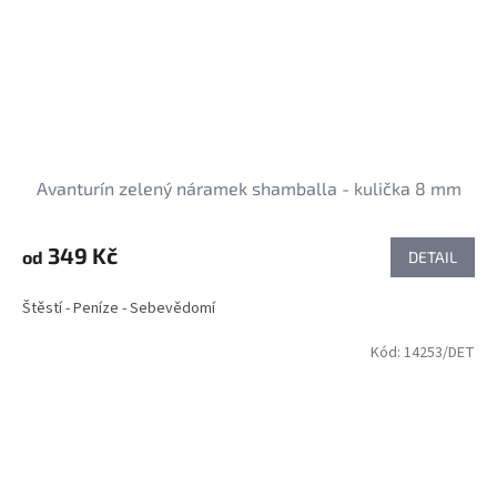
Avanturín zelený náramek shamballa - kulička 8 mm
349 Kč
od
DETAIL
Štěstí - Peníze - Sebevědomí
Kód:
14253/DET