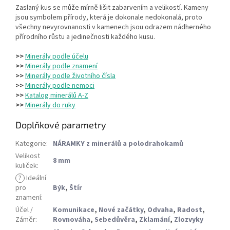
Zaslaný kus se může mírně lišit zabarvením a velikostí. Kameny
jsou symbolem přírody, která je dokonale nedokonalá, proto
všechny nevyrovnanosti v kamenech jsou odrazem nádherného
přírodního růstu a jedinečnosti každého kusu.
>>
Minerály podle účelu
>>
Minerály podle znamení
>>
Minerály podle životního čísla
>>
Minerály podle nemoci
>>
Katalog minerálů A-Z
>>
Minerály do ruky
Doplňkové parametry
Kategorie
:
NÁRAMKY z minerálů a polodrahokamů
Velikost
8 mm
kuliček
:
?
Ideální
pro
Býk
,
Štír
znamení
:
Účel /
Komunikace
,
Nové začátky
,
Odvaha
,
Radost
,
Záměr
:
Rovnováha
,
Sebedůvěra
,
Zklamání
,
Zlozvyky