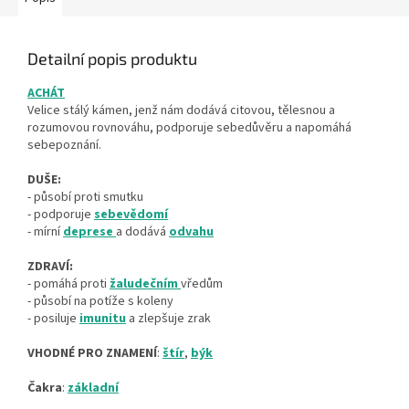
Detailní popis produktu
ACHÁT
Velice stálý kámen, jenž nám dodává citovou, tělesnou a
rozumovou rovnováhu, podporuje sebedůvěru a napomáhá
sebepoznání.
DUŠE:
- působí proti smutku
- podporuje
sebevědomí
- mírní
deprese
a dodává
odvahu
ZDRAVÍ:
- pomáhá proti
žaludečním
vředům
- působí na potíže s koleny
- posiluje
imunitu
a zlepšuje zrak
VHODNÉ PRO ZNAMENÍ
:
štír
,
býk
Čakra
:
základní