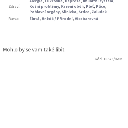
Alergie
,
Cukrovka
,
Deprese
,
Imunitní systém
,
Zdraví
:
Kožní problémy
,
Krevní oběh
,
Pleť
,
Plíce
,
Pohlavní orgány
,
Slinivka
,
Srdce
,
Žaludek
Barva
:
Žlutá
,
Hnědá / Přírodní
,
Vícebarevná
Kód:
18675/DAM