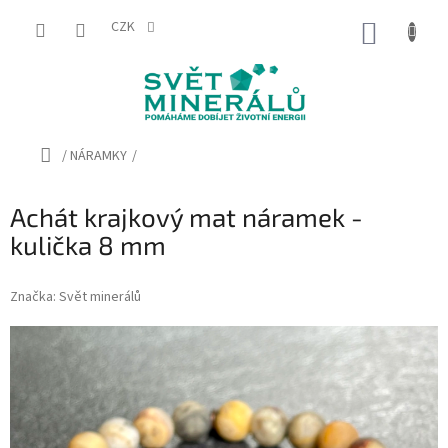
Přejít
na
CZK
NÁKUP
obsah
KOŠÍK
Domů
/
NÁRAMKY
/
Achát krajkový mat náramek -
kulička 8 mm
Značka:
Svět minerálů