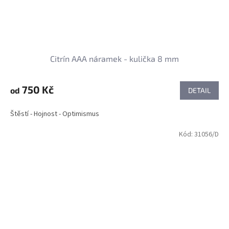
Citrín AAA náramek - kulička 8 mm
750 Kč
od
DETAIL
Štěstí - Hojnost - Optimismus
Kód:
31056/D