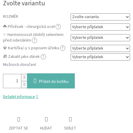
Zvolte variantu
cena:
ROZMĚR
☘️ Přívěsek - chirurgická ocel
?
✨ Harmonizovat (dobít) selenitem
před odesláním
?
💎 Kartička/-y s popisem účinku
?
🎁 Zabalit jako dárek
?
Možnosti doručení
Přidat do košíku
Detailní informace
ZEPTAT SE
HLÍDAT
SDÍLET