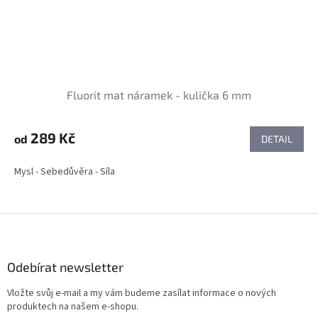
Fluorit mat náramek - kulička 6 mm
289 Kč
od
DETAIL
Mysl - Sebedůvěra - Síla
Z
á
p
a
Odebírat newsletter
t
Vložte svůj e-mail a my vám budeme zasílat informace o nových
í
produktech na našem e-shopu.