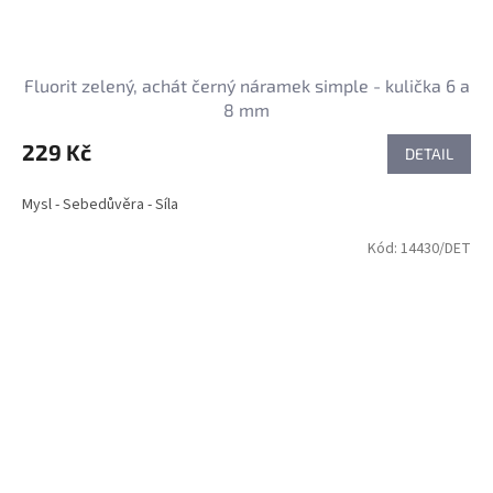
Fluorit zelený, achát černý náramek simple - kulička 6 a
8 mm
229 Kč
DETAIL
Mysl - Sebedůvěra - Síla
Kód:
14430/DET