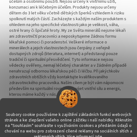
účelům a osobnímu použití. Nejsou určeny k vnitřnímu užití,
konzumaci ani k léčebným účelům. Produkty nejsou určeny
dětem do 3 let věku včetně dětských šperků vzhledem k riziku
spolknutí malých částí. Zacházejte s každým naším produktem s
ohledem na jeho specifické vlastnosti jako je velikost, váha,
ostré hrany či špičaté hroty. My ze Světa minerálů nejsme lékaři
ani zdravotničtí pracovníci a neposkytujeme žádnou formu
lékařské pomoci či poradenství. Veškeré informace o
minerálech a jejich vlastnostech jsou čerpány z veřejně
dostupných zdrojů (literatura, internet) a představují pouze
tradiční či spirituální přesvědčení. Tyto informace nejsou
vědecky ověřeny, nemají léčebný charakter a v žádném případě
nenahrazují odbornou lékařskou péči či léčbu. Při jakýchkoliv
zdravotních obtížích vždy kontaktujte kvalifikovaného
zdravotnického pracovníka. Naším cílem je být vám nápomocni
především na spirituální rovině a rozvíjet vnitřní sílu a energii,
kterou máme každý v nás.
Soubory cookie používáme k zajištění základních funkcí webových
stránek a ke zlepšení vašeho online zážitku i naší nabídky.
Kliknutím
na "Souhlasím" souhlasíte s využíváním cookies a předáním údajů o
Vytvořil Shoptet
chování na webu pro zobrazení cílené reklamy na sociálních sítích a
reklamních sítích. Více informací
zde
.