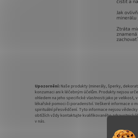
čistit a n
Jak ovlivň
minerálu 
Ztráta mi
znamená 
zachovat
Upozornění:
Naše produkty (minerály, šperky, dekorati
konzumaci ani k léčebným účelům. Produkty nejsou urče
ohledem na jeho specifické vlastnosti jako je velikost,
lékařské pomoci či poradenství. Veškeré informace o mine
spirituální přesvědčení. Tyto informace nejsou vědecky
obtížích vždy kontaktujte kvalifikovaného zdravotnickéh
v nás.