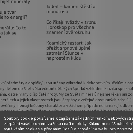
abíjet minerály
Jadeit – kámen štěstí a
moudrosti
uje tvar
jeho energii?
Co říkají hvězdy v srpnu:
Horoskop pro všechna
nerálu: Co to
znamení zvěrokruhu
a jak se
?
Kosmický restart: Jak
přežít srpnové úplné
zatmění Slunce v
naprostém klidu
vní předměty a doplňky) jsou určeny výhradně k dekorativním účelům a osob
ny dětem do 3 let věku včetně dětských šperků vzhledem k riziku spolknu
 váha, ostré hrany či špičaté hroty. My ze Světa minerálů nejsme lékaři ani
rálech a jejich vlastnostech jsou čerpány z veřejně dostupných zdrojů (lite
 ověřeny, nemají léčebný charakter a v žádném případě nenahrazují odbornou
o pracovníka. Naším cílem je být vám nápomocni především na spirituální rov
Soubory cookie používáme k zajištění základních funkcí webových str
zlepšení vašeho online zážitku i naší nabídky.
Kliknutím na "Souhlasím"
využíváním cookies a předáním údajů o chování na webu pro zobrazen