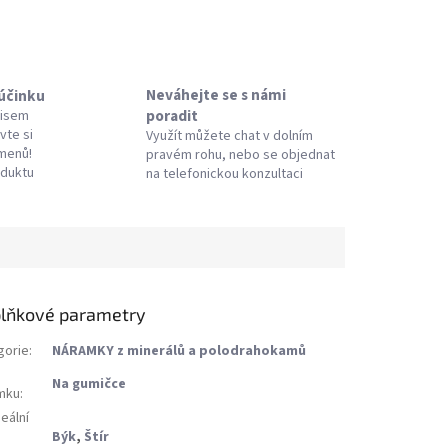
Neváhejte se s námi
 účinku
poradit
pisem
vte si
Využít můžete chat v dolním
amenů!
pravém rohu, nebo se objednat
oduktu
na telefonickou konzultaci
lňkové parametry
gorie
:
NÁRAMKY z minerálů a polodrahokamů
Na gumičce
mku
:
eální
Býk
,
Štír