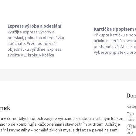
Express výroba a odeslání
Kartička s popisem
Využijte express výroby a
Přikupte kartičku s po
odeslání, pokud na objednávku
účinku minerálů a sesta
spěcháte. Přednostně vaši
postupně svůj Atlas k
objednávku vyřídíme. Express
Vyberte příplatek u pr
zvolíte v 1. kroku v košíku
Dop
Kate
amek
Typ
tu
v černo‑bílých tónech zaujme výraznou kresbou a krásným leskem.
nára
adno se kombinují s každodenním i slavnostním outfitem. Achát je
?
Id
nitřní rovnováhy
– pomáhá zklidnit mysl a držet se pevně na zemi.
pro