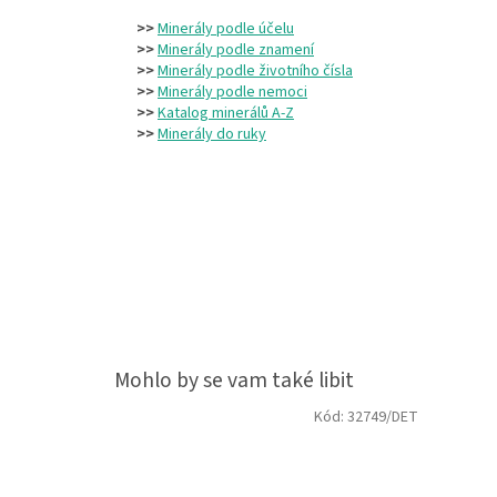
>>
Minerály podle účelu
>>
Minerály podle znamení
>>
Minerály podle životního čísla
>>
Minerály podle nemoci
>>
Katalog minerálů A-Z
>>
Minerály do ruky
Kód:
32749/DET