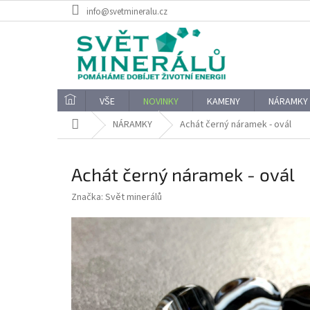
Přejít
info@svetmineralu.cz
na
obsah
VŠE
NOVINKY
KAMENY
NÁRAMKY
Domů
NÁRAMKY
Achát černý náramek - ovál
Achát černý náramek - ovál
Značka:
Svět minerálů