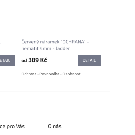
,
Červený náramek "OCHRANA" -
hematit 4mm - ladder
389 Kč
od
ETAIL
DETAIL
Ochrana - Rovnováha - Osobnost
ce pro Vás
O nás