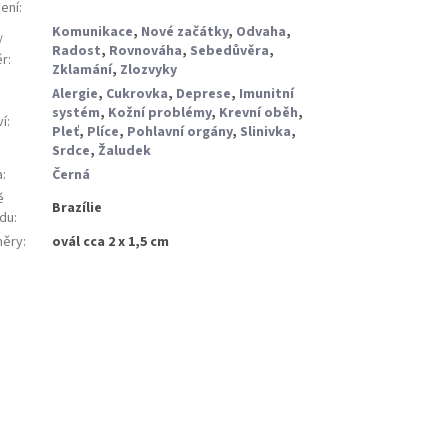
ení
:
Komunikace
,
Nové začátky
,
Odvaha
,
/
Radost
,
Rovnováha
,
Sebedůvěra
,
ěr
:
Zklamání
,
Zlozvyky
Alergie
,
Cukrovka
,
Deprese
,
Imunitní
systém
,
Kožní problémy
,
Krevní oběh
,
ví
:
Pleť
,
Plíce
,
Pohlavní orgány
,
Slinivka
,
Srdce
,
Žaludek
a
:
Černá
ě
Brazílie
du
:
ěry
:
ovál cca 2 x 1,5 cm