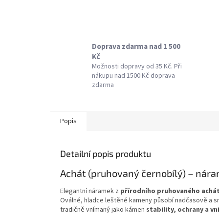
Doprava zdarma nad 1 500
Kč
Možnosti dopravy od 35 Kč. Při
nákupu nad 1500 Kč doprava
zdarma
Popis
Detailní popis produktu
Achát (pruhovaný černobílý) – nár
Elegantní náramek z
přírodního pruhovaného achá
Oválné, hladce leštěné kameny působí nadčasově a sn
tradičně vnímaný jako kámen
stability, ochrany a v