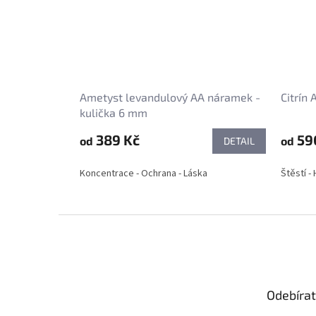
Ametyst levandulový AA náramek -
Citrín
kulička 6 mm
389 Kč
59
od
od
DETAIL
Koncentrace - Ochrana - Láska
Štěstí -
Z
á
p
a
t
Odebírat
í