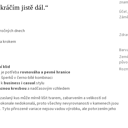
znam
kráčím jistě dál.“
Účel 
Zám
áročných dnech
Zdra
 za krokem
Barv
Zem
půvo
í klid
Rozm
ž je potřeba
rovnováha a pevné hranice
h
šperků v černo‑bílé kombinaci
 k
business i casual
stylu
raznou kresbou
a nadčasovým vzhledem
aslaný kus může mírně lišit tvarem, zabarvením a velikostí od
 dokonale nedokonalá, proto všechny nevyrovnanosti v kamenech jsou
. Tyto přirozené variace nejsou vadou výrobku, ale potvrzením jeho