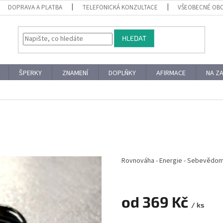
DOPRAVA A PLATBA
TELEFONICKÁ KONZULTACE
VŠEOBECNÉ OB
HLEDAT
ŠPERKY
ZNAMENÍ
DOPLŇKY
AFIRMACE
NA Z
Rovnováha - Energie - Sebevědom
od
369 Kč
/ ks
Měrná