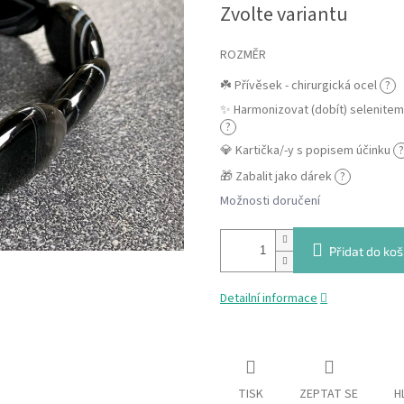
Zvolte variantu
cena:
ROZMĚR
☘️ Přívěsek - chirurgická ocel
?
✨ Harmonizovat (dobít) selenite
?
💎 Kartička/-y s popisem účinku
?
🎁 Zabalit jako dárek
?
Možnosti doručení
Přidat do koš
Detailní informace
TISK
ZEPTAT SE
H