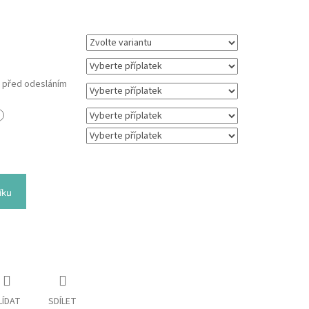
m před odesláním
íku
LÍDAT
SDÍLET