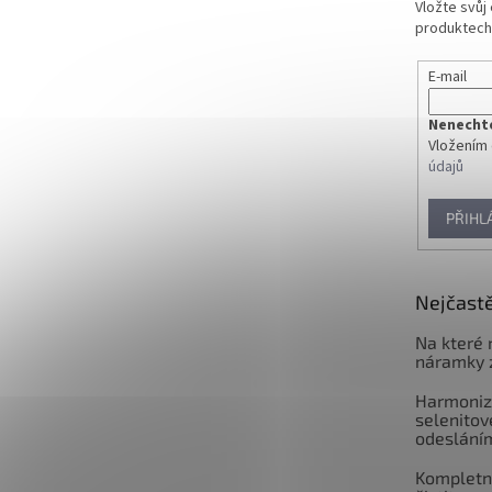
Vložte svůj
produktech
E-mail
Nenechte 
Vložením 
údajů
PŘIHL
Nejčastě
Na které 
náramky 
Harmoniz
selenitov
odeslání
Kompletní