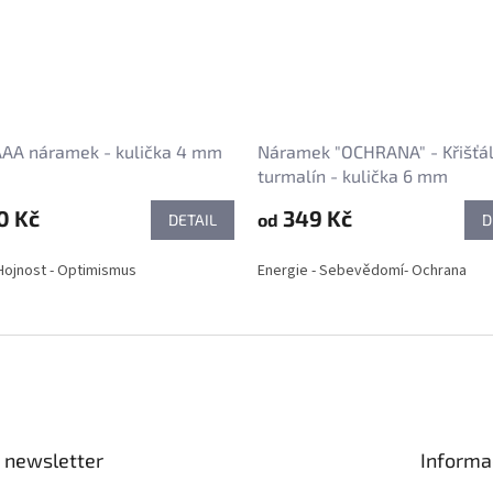
 AAA náramek - kulička 4 mm
Náramek "OCHRANA" - Křišťál
turmalín - kulička 6 mm
0 Kč
349 Kč
od
DETAIL
D
 Hojnost - Optimismus
Energie - Sebevědomí- Ochrana
 newsletter
Informa