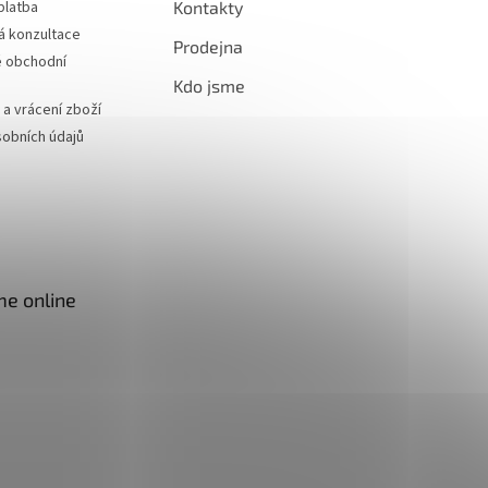
platba
Kontakty
á konzultace
Prodejna
 obchodní
Kdo jsme
a vrácení zboží
obních údajů
me online