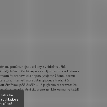
nímu použití. Nejsou určeny k vnitřnímu užití,
tí malých částí. Zacházejte s každým naším produktem s
 zdravotničtí pracovníci a neposkytujeme žádnou formu
ratura, internet) a představují pouze tradiční či
 lékařskou péči či léčbu. Při jakýchkoliv zdravotních
ině a rozvíjet vnitřní sílu a energii, kterou máme každý
ánek a ke
 souhlasíte s
í cílené