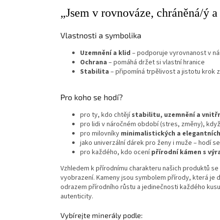
„Jsem v rovnováze, chráněná/ý a 
Vlastnosti a symbolika
Uzemnění a klid
– podporuje vyrovnanost v n
Ochrana
– pomáhá držet si vlastní hranice
Stabilita
– připomíná trpělivost a jistotu krok
Pro koho se hodí?
pro ty, kdo chtějí
stabilitu, uzemnění a vnitřn
pro lidi v náročném období (stres, změny), kdy
pro milovníky
minimalistických a elegantníc
jako univerzální dárek pro ženy i muže – hodí se
pro každého, kdo ocení
přírodní kámen s vý
Vzhledem k přírodnímu charakteru našich produktů se z
vyobrazení. Kameny jsou symbolem přírody, která je
odrazem přírodního růstu a jedinečnosti každého kusu
autenticity.
Vybírejte minerály podle: