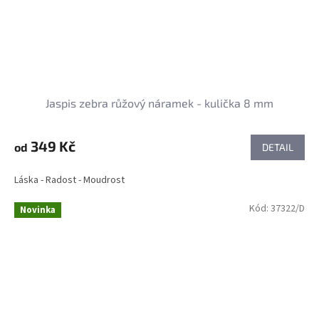
Jaspis zebra růžový náramek - kulička 8 mm
349 Kč
od
DETAIL
Láska - Radost - Moudrost
Kód:
37322/D
Novinka