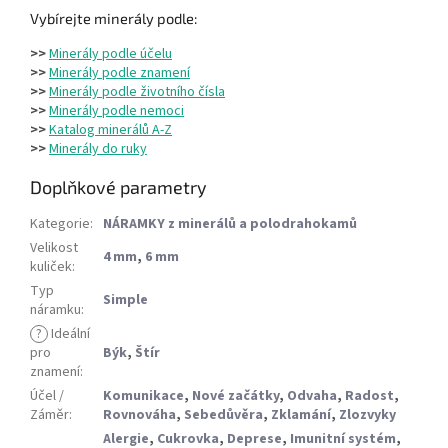
Vybírejte minerály podle:
>>
Minerály podle účelu
>>
Minerály podle znamení
>>
Minerály podle životního čísla
>>
Minerály podle nemoci
>>
Katalog minerálů A-Z
>>
Minerály do ruky
Doplňkové parametry
Kategorie
:
NÁRAMKY z minerálů a polodrahokamů
Velikost
4 mm
,
6 mm
kuliček
:
Typ
Simple
náramku
:
?
Ideální
pro
Býk
,
Štír
znamení
:
Účel /
Komunikace
,
Nové začátky
,
Odvaha
,
Radost
,
Záměr
:
Rovnováha
,
Sebedůvěra
,
Zklamání
,
Zlozvyky
Alergie
,
Cukrovka
,
Deprese
,
Imunitní systém
,