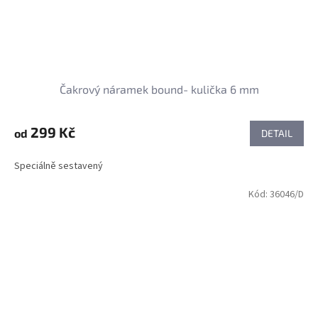
Čakrový náramek bound- kulička 6 mm
299 Kč
od
DETAIL
Speciálně sestavený
Kód:
36046/D