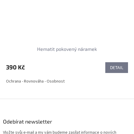
Hematit pokovený náramek
390 Kč
DETAIL
Ochrana - Rovnováha - Osobnost
Z
á
p
a
Odebírat newsletter
t
Vložte svůj e-mail a my vám budeme zasílat informace o nových