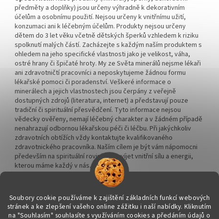
předměty a doplňky) jsou určeny výhradně k dekorativním
účelům a osobnímu použití. Nejsou určeny k vnitřnímu užití,
konzumaci ani k léčebným účelům. Produkty nejsou určeny
dětem do 3 let věku včetně dětských šperků vzhledem k riziku
spolknutí malých částí. Zacházejte s každým naším produktem s
ohledem na jeho specifické vlastnosti jako je velikost, váha,
ostré hrany či špičaté hroty. My ze Světa minerálů nejsme lékaři
ani zdravotničtí pracovníci a neposkytujeme žádnou formu
lékařské pomoci či poradenství. Veškeré informace o
minerálech a jejich vlastnostech jsou čerpány z veřejně
dostupných zdrojů (literatura, internet) a představují pouze
tradiční či spirituální přesvědčení. Tyto informace nejsou
vědecky ověřeny, nemají léčebný charakter a v žádném případě
nenahrazují odbornou lékařskou péči či léčbu. Při jakýchkoliv
zdravotních obtížích vždy kontaktujte kvalifikovaného
zdravotnického pracovníka. Naším cílem je být vám nápomocni
především na spirituální rovině a rozvíjet vnitřní sílu a energii,
kterou máme každý v nás.
Soubory cookie používáme k zajištění základních funkcí webových
stránek a ke zlepšení vašeho online zážitku i naší nabídky.
Kliknutím
na "Souhlasím" souhlasíte s využíváním cookies a předáním údajů o