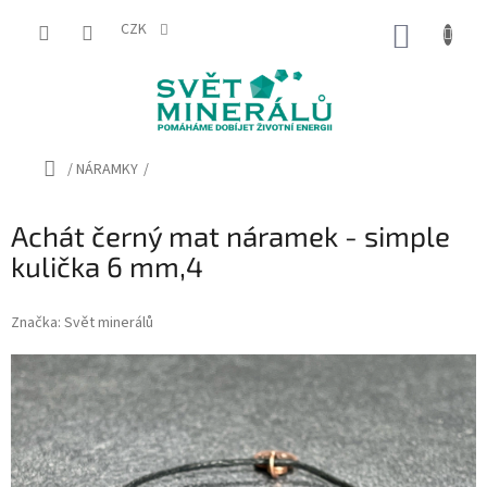
Přejít
na
CZK
NÁKUP
obsah
KOŠÍK
Domů
/
NÁRAMKY
/
Achát černý mat náramek - simple
kulička 6 mm,4
Značka:
Svět minerálů