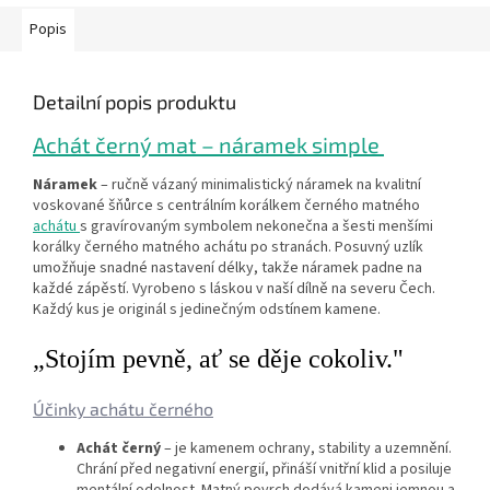
Popis
Detailní popis produktu
Achát černý mat – náramek simple
Náramek
– ručně vázaný minimalistický náramek na kvalitní
voskované šňůrce s centrálním korálkem černého matného
achátu
s gravírovaným symbolem nekonečna a šesti menšími
korálky černého matného achátu po stranách. Posuvný uzlík
umožňuje snadné nastavení délky, takže náramek padne na
každé zápěstí. Vyrobeno s láskou v naší dílně na severu Čech.
Každý kus je originál s jedinečným odstínem kamene.
„Stojím pevně, ať se děje cokoliv."
Účinky achátu černého
Achát černý
– je kamenem ochrany, stability a uzemnění.
Chrání před negativní energií, přináší vnitřní klid a posiluje
mentální odolnost. Matný povrch dodává kameni jemnou a