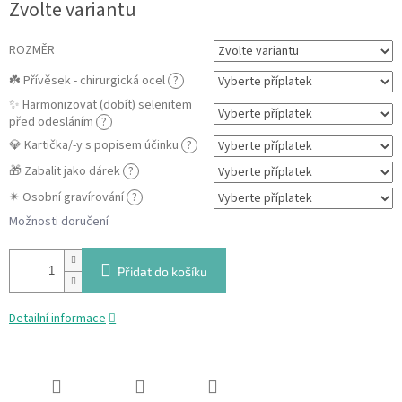
Zvolte variantu
cena:
ROZMĚR
☘️ Přívěsek - chirurgická ocel
?
✨ Harmonizovat (dobít) selenitem
před odesláním
?
💎 Kartička/-y s popisem účinku
?
🎁 Zabalit jako dárek
?
✴ Osobní gravírování
?
Možnosti doručení
Přidat do košíku
Detailní informace