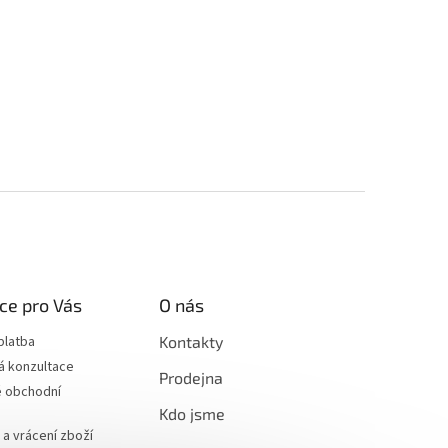
ce pro Vás
O nás
platba
Kontakty
á konzultace
Prodejna
 obchodní
Kdo jsme
a vrácení zboží