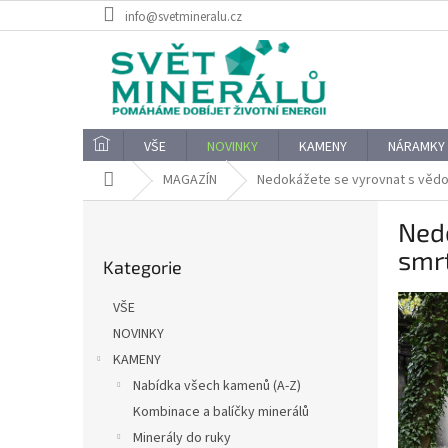
Přejít
info@svetmineralu.cz
na
obsah
VŠE
NOVINKY
KAMENY
NÁRAMKY
Domů
MAGAZÍN
Nedokážete se vyrovnat s vědo
P
Ned
o
Přeskočit
s
smr
Kategorie
kategorie
t
r
VŠE
a
NOVINKY
n
KAMENY
n
í
Nabídka všech kamenů (A-Z)
p
Kombinace a balíčky minerálů
a
Minerály do ruky