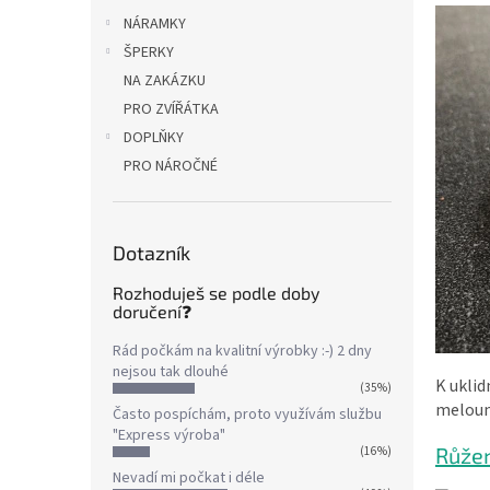
NÁRAMKY
ŠPERKY
NA ZAKÁZKU
PRO ZVÍŘÁTKA
DOPLŇKY
PRO NÁROČNÉ
Dotazník
Rozhoduješ se podle doby
doručení❓
Rád počkám na kvalitní výrobky :-) 2 dny
nejsou tak dlouhé
K ukli
(35%)
melou
Často pospíchám, proto využívám službu
"Express výroba"
Růže
(16%)
Nevadí mi počkat i déle