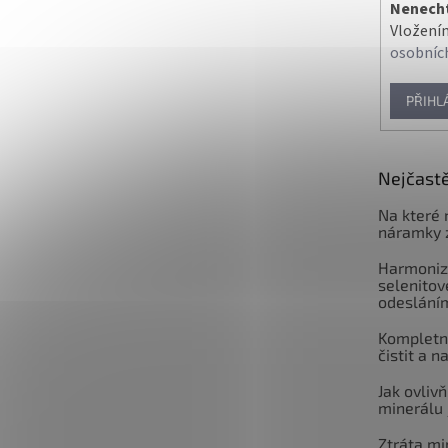
Nenechte
Vložením
osobníc
PŘIHL
Nejčastě
Na které 
náramky 
Harmoniz
selenitov
odeslání
Kompletní
čistit a n
Jak ovlivň
minerálu 
Ztráta mi