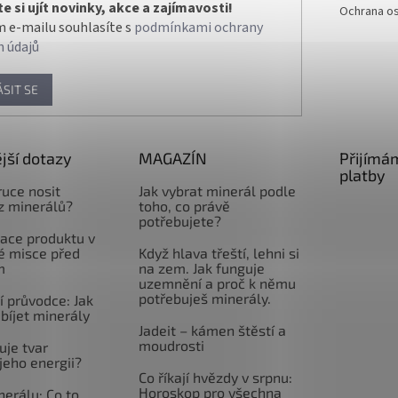
 si ujít novinky, akce a zajímavosti!
Ochrana os
 e-mailu souhlasíte s
podmínkami ochrany
h údajů
ÁSIT SE
jší dotazy
MAGAZÍN
Přijímá
platby
ruce nosit
Jak vybrat minerál podle
z minerálů?
toho, co právě
potřebujete?
ace produktu v
é misce před
Když hlava třeští, lehni si
m
na zem. Jak funguje
uzemnění a proč k němu
potřebuješ minerály.
 průvodce: Jak
abíjet minerály
Jadeit – kámen štěstí a
moudrosti
uje tvar
jeho energii?
Co říkají hvězdy v srpnu:
Horoskop pro všechna
nerálu: Co to