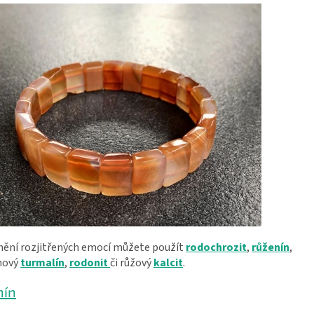
dnění rozjitřených emocí můžete použít
rodochrozit
,
růženín
,
nový
turmalín
,
rodonit
či růžový
kalcit
.
nín