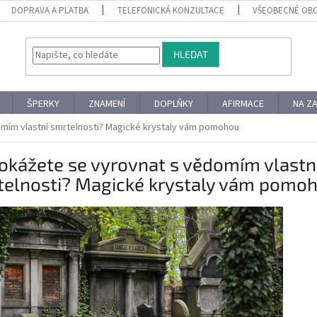
DOPRAVA A PLATBA
TELEFONICKÁ KONZULTACE
VŠEOBECNÉ OB
HLEDAT
ŠPERKY
ZNAMENÍ
DOPLŇKY
AFIRMACE
NA Z
mím vlastní smrtelnosti? Magické krystaly vám pomohou
okážete se vyrovnat s vědomím vlastn
telnosti? Magické krystaly vám pomo