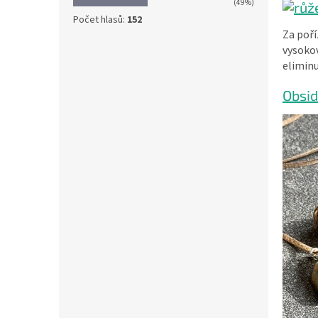
(49%)
Počet hlasů:
152
Za poří
vysokov
eliminu
Obsi