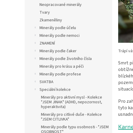
n
Neopracované minerály
e
Tvary
l
Zkameněliny
Minerály podle účelu
Minerály podle nemoci
ZNAMENÍ
Trápí vá
Minerály podle čaker
Minerály podle životního čísla
Smrt př
Minerály pro krásu a péči
obtížné
Minerály podle profese
blízkéh
SVATBA
pozemsk
situací
Speciální kolekce
Minerály pro aktivní mysl - Kolekce
Pro zah
"JSEM JINAK" (ADHD, nepozornost,
hyperaktivita)
tyto k
usnadn
Minerály pro citlivé duše - Kolekce
"JSEM CITLIVKA"
Karn
Minerály podle typu osobnosti - "JSEM
OSOBNOST"