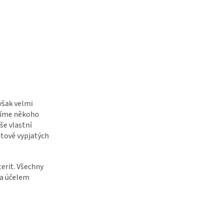
však velmi
atíme někoho
še vlastní
itově vypjatých
erit. Všechny
za účelem