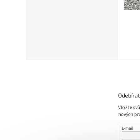
Z
á
p
a
t
Odebírat
í
Vložte sv
nových pr
E-mail