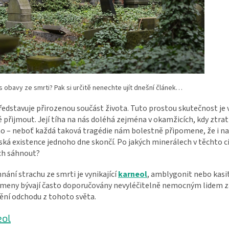
s obavy ze smrti? Pak si určitě nenechte ujít dnešní článek…
edstavuje přirozenou součást života. Tuto prostou skutečnost je 
 přijmout. Její tíha na nás doléhá zejména v okamžicích, kdy ztr
o – neboť každá taková tragédie nám bolestně připomene, že i na
á existence jednoho dne skončí. Po jakých minerálech v těchto c
ch sáhnout?
nání strachu ze smrti je vynikající
karneol
, amblygonit nebo kasit
ameny bývají často doporučovány nevyléčitelně nemocným lidem 
ění odchodu z tohoto světa.
eol