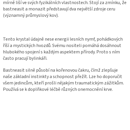
mírně liší ve svých fyzikálních vlastnostech. Stojí za zmínku, že
bastneasit a monazit představují dva největší zdroje ceru
(významný průmyslový kov).
Tento krystal údajně nese energii lesních nymf, pohádkových
říší a mystických hvozdů. Svému nositeli pomáhá dosáhnout
hlubokého spojení s každým aspektem přírody. Proto s ním
často pracují bylinkáři.
Bastneasit silně působí na kořenovou čakru, čímž zlepšuje
naše základní instinkty a schopnost přežít. Lze ho doporučit
všem jedincům, kteří prošli nějakým traumatickým zážitkům.
Používá se k doplňkové léčbě různých onemocnění krve.