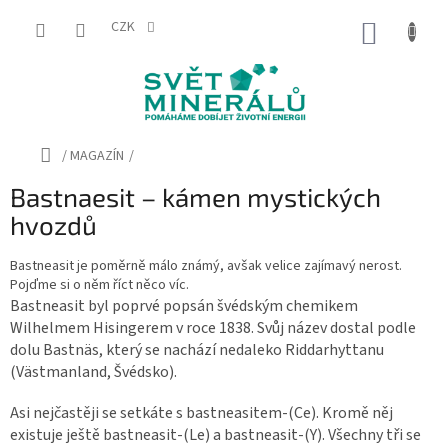
Přejít
na
CZK
NÁKUP
obsah
KOŠÍK
Domů
/
MAGAZÍN
/
Bastnaesit – kámen mystických
hvozdů
Bastneasit je poměrně málo známý, avšak velice zajímavý nerost.
Pojďme si o něm říct něco víc.
Bastneasit byl poprvé popsán švédským chemikem
Wilhelmem Hisingerem v roce 1838. Svůj název dostal podle
dolu Bastnäs, který se nachází nedaleko Riddarhyttanu
(Västmanland, Švédsko).
Asi nejčastěji se setkáte s bastneasitem-(Ce). Kromě něj
existuje ještě bastneasit-(Le) a bastneasit-(Y). Všechny tři se