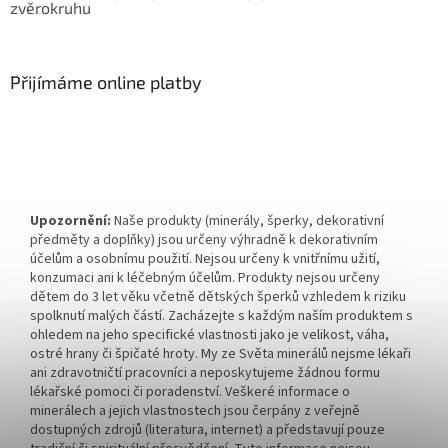
zvěrokruhu
Přijímáme online platby
Upozornění:
Naše produkty (minerály, šperky, dekorativní
předměty a doplňky) jsou určeny výhradně k dekorativním
účelům a osobnímu použití. Nejsou určeny k vnitřnímu užití,
konzumaci ani k léčebným účelům. Produkty nejsou určeny
dětem do 3 let věku včetně dětských šperků vzhledem k riziku
spolknutí malých částí. Zacházejte s každým naším produktem s
ohledem na jeho specifické vlastnosti jako je velikost, váha,
ostré hrany či špičaté hroty. My ze Světa minerálů nejsme lékaři
ani zdravotničtí pracovníci a neposkytujeme žádnou formu
lékařské pomoci či poradenství. Veškeré informace o
minerálech a jejich vlastnostech jsou čerpány z veřejně
dostupných zdrojů (literatura, internet) a představují pouze