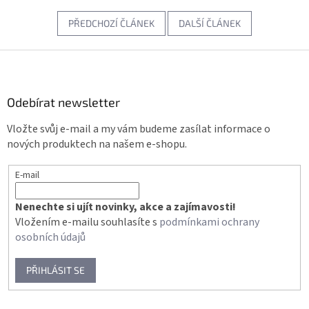
PŘEDCHOZÍ ČLÁNEK
DALŠÍ ČLÁNEK
Z
á
p
a
Odebírat newsletter
t
Vložte svůj e-mail a my vám budeme zasílat informace o
í
nových produktech na našem e-shopu.
E-mail
Nenechte si ujít novinky, akce a zajímavosti!
Vložením e-mailu souhlasíte s
podmínkami ochrany
osobních údajů
PŘIHLÁSIT SE