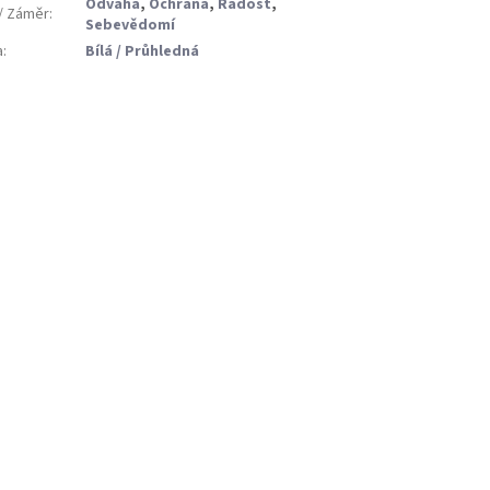
Odvaha
,
Ochrana
,
Radost
,
 / Záměr
:
Sebevědomí
a
:
Bílá / Průhledná