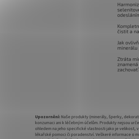
Harmoniz
selenitov
odeslání
Kompletní
čistit a n
Jak ovlivň
minerálu 
Ztráta mi
znamená 
zachovat
Upozornění:
Naše produkty (minerály, šperky, dekorati
konzumaci ani k léčebným účelům. Produkty nejsou urče
ohledem na jeho specifické vlastnosti jako je velikost,
lékařské pomoci či poradenství. Veškeré informace o mine