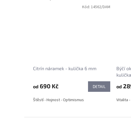
Kód:
14562/DAM
Citrín náramek - kulička 6 mm
Býčí o
kuličk
690 Kč
28
od
od
DETAIL
Štěstí - Hojnost - Optimismus
Vitalita
Z
á