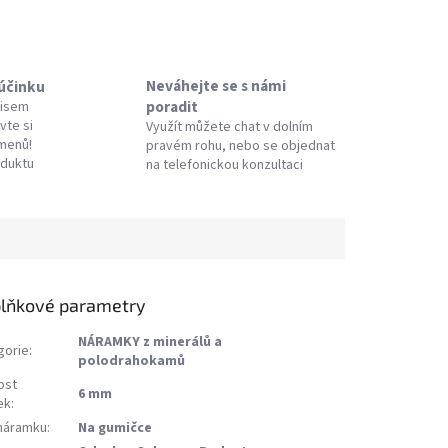
Neváhejte se s námi
 účinku
poradit
pisem
vte si
Využít můžete chat v dolním
amenů!
pravém rohu, nebo se objednat
oduktu
na telefonickou konzultaci
lňkové parametry
NÁRAMKY z minerálů a
gorie
:
polodrahokamů
ost
6 mm
ek
:
náramku
:
Na gumičce