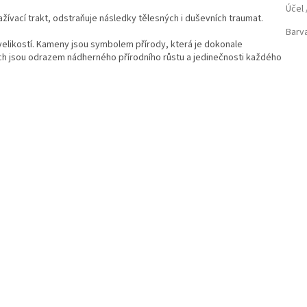
Účel
ažívací trakt, odstraňuje následky tělesných i duševních traumat.
Barv
velikostí. Kameny jsou symbolem přírody, která je dokonale
h jsou odrazem nádherného přírodního růstu a jedinečnosti každého