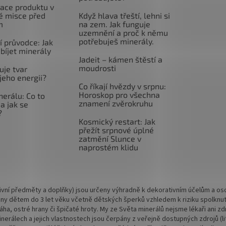
ace produktu v
é misce před
Když hlava třeští, lehni si
m
na zem. Jak funguje
uzemnění a proč k němu
potřebuješ minerály.
 průvodce: Jak
abíjet minerály
Jadeit – kámen štěstí a
moudrosti
uje tvar
jeho energii?
Co říkají hvězdy v srpnu:
Horoskop pro všechna
nerálu: Co to
znamení zvěrokruhu
a jak se
?
Kosmický restart: Jak
přežít srpnové úplné
zatmění Slunce v
naprostém klidu
vní předměty a doplňky) jsou určeny výhradně k dekorativním účelům a osob
ny dětem do 3 let věku včetně dětských šperků vzhledem k riziku spolknu
 váha, ostré hrany či špičaté hroty. My ze Světa minerálů nejsme lékaři ani
rálech a jejich vlastnostech jsou čerpány z veřejně dostupných zdrojů (lite