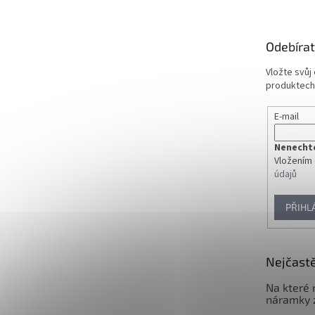
p
a
t
Odebírat
í
Vložte svůj
produktech
E-mail
Nenechte 
Vložením 
údajů
PŘIHL
Nejčastě
Na které 
náramky 