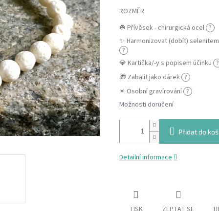
ROZMĚR
☘️ Přívěsek - chirurgická ocel
?
✨ Harmonizovat (dobít) selenite
?
💎 Kartička/-y s popisem účinku
?
🎁 Zabalit jako dárek
?
✴ Osobní gravírování
?
Možnosti doručení
Přidat do koš
Detailní informace
TISK
ZEPTAT SE
H