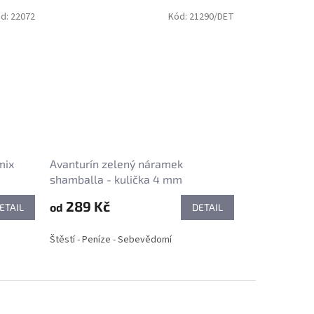
d:
22072
Kód:
21290/DET
mix
Avanturín zelený náramek
shamballa - kulička 4 mm
289 Kč
od
ETAIL
DETAIL
Štěstí - Peníze - Sebevědomí