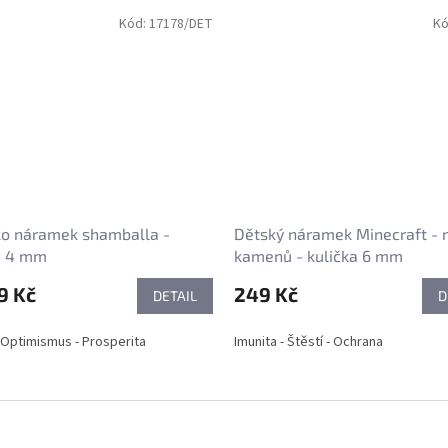
Kód:
17178/DET
Kó
ko náramek shamballa -
Dětský náramek Minecraft - 
a 4 mm
kamenů - kulička 6 mm
9 Kč
249 Kč
DETAIL
D
 - Optimismus - Prosperita
Imunita - Štěstí - Ochrana