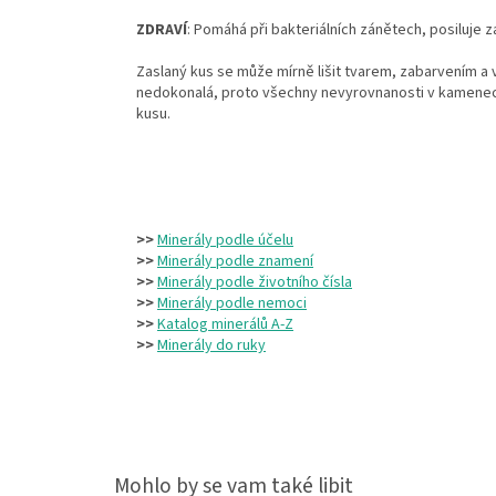
ZDRAVÍ
: Pomáhá při bakteriálních zánětech, posiluje z
Zaslaný kus se může mírně lišit tvarem, zabarvením a 
nedokonalá, proto všechny nevyrovnanosti v kamenec
kusu.
>>
Minerály podle účelu
>>
Minerály podle znamení
>>
Minerály podle životního čísla
>>
Minerály podle nemoci
>>
Katalog minerálů A-Z
>>
Minerály do ruky