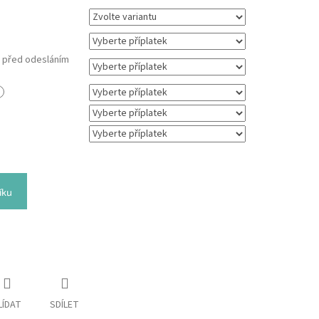
m před odesláním
íku
LÍDAT
SDÍLET