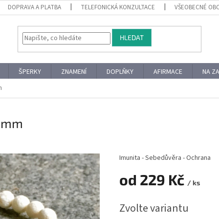
DOPRAVA A PLATBA
TELEFONICKÁ KONZULTACE
VŠEOBECNÉ OB
HLEDAT
ŠPERKY
ZNAMENÍ
DOPLŇKY
AFIRMACE
NA Z
m
6 mm
Imunita - Sebedůvěra - Ochrana
od
229 Kč
/ ks
Měrná
Zvolte variantu
cena: