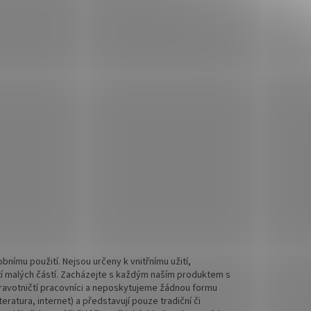
nímu použití. Nejsou určeny k vnitřnímu užití,
tí malých částí. Zacházejte s každým naším produktem s
 zdravotničtí pracovníci a neposkytujeme žádnou formu
ratura, internet) a představují pouze tradiční či