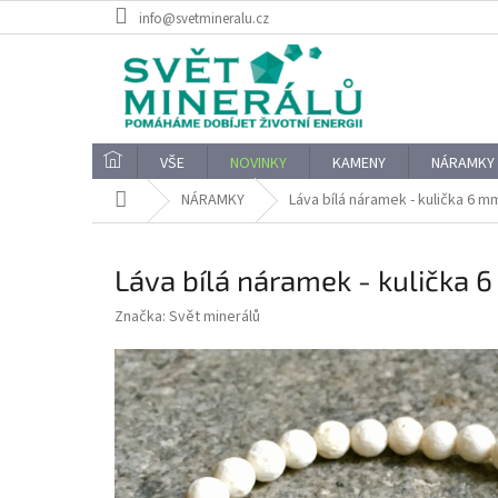
Přejít
info@svetmineralu.cz
na
obsah
VŠE
NOVINKY
KAMENY
NÁRAMKY
Domů
NÁRAMKY
Láva bílá náramek - kulička 6 m
Láva bílá náramek - kulička 
Značka:
Svět minerálů