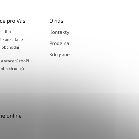
ce pro Vás
O nás
platba
Kontakty
á konzultace
Prodejna
 obchodní
Kdo jsme
a vrácení zboží
obních údajů
me online