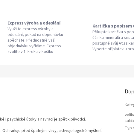
Express výroba a odeslání
Kartička s popisem
Využijte express výroby a
Přikupte kartičku s po
odeslání, pokud na objednávku
účinku minerálů a sesta
spěcháte. Přednostně vaši
postupně svůj Atlas k
objednávku vyřídíme. Express
Vyberte příplatek u pr
zvolíte v 1. kroku v košíku
Dop
Kate
Velik
i psychické útoky a navrací je zpět k původci.
kulič
Typ 
 Ochraňuje před špatnými vlivy, aktivuje logické myšlení.