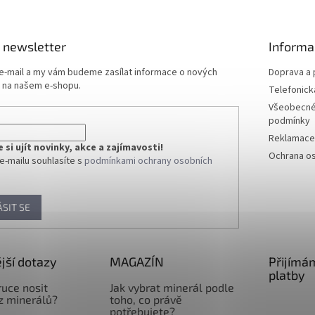
 newsletter
Informa
 e-mail a my vám budeme zasílat informace o nových
Doprava a 
 na našem e-shopu.
Telefonick
Všeobecné
podmínky
Reklamace 
si ujít novinky, akce a zajímavosti!
Ochrana os
e-mailu souhlasíte s
podmínkami ochrany osobních
ÁSIT SE
jší dotazy
MAGAZÍN
Přijímá
platby
ruce nosit
Jak vybrat minerál podle
z minerálů?
toho, co právě
potřebujete?