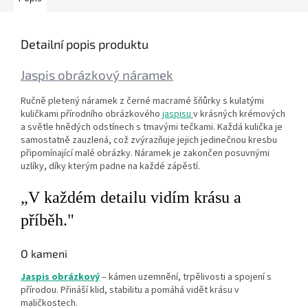
Detailní popis produktu
Jaspis obrázkový náramek
Ručně pletený náramek z černé macramé šňůrky s kulatými
kuličkami přírodního obrázkového
jaspisu
v krásných krémových
a světle hnědých odstínech s tmavými tečkami. Každá kulička je
samostatně zauzlená, což zvýrazňuje jejich jedinečnou kresbu
připomínající malé obrázky. Náramek je zakončen posuvnými
uzlíky, díky kterým padne na každé zápěstí.
„V každém detailu vidím krásu a
příběh."
O kameni
Jaspis obrázkový
– kámen uzemnění, trpělivosti a spojení s
přírodou. Přináší klid, stabilitu a pomáhá vidět krásu v
maličkostech.