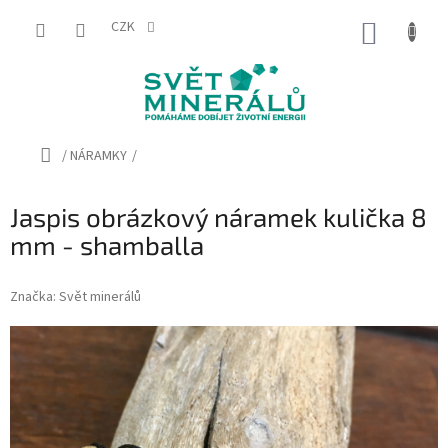
Přejít
na
CZK
NÁKUP
obsah
KOŠÍK
Domů
/
NÁRAMKY
/
Jaspis obrázkový náramek kulička 8
mm - shamballa
Značka:
Svět minerálů