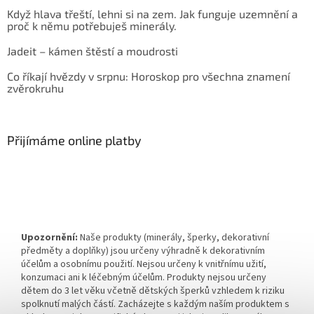
Když hlava třeští, lehni si na zem. Jak funguje uzemnění a
proč k němu potřebuješ minerály.
Jadeit – kámen štěstí a moudrosti
Co říkají hvězdy v srpnu: Horoskop pro všechna znamení
zvěrokruhu
Přijímáme online platby
Upozornění:
Naše produkty (minerály, šperky, dekorativní
předměty a doplňky) jsou určeny výhradně k dekorativním
účelům a osobnímu použití. Nejsou určeny k vnitřnímu užití,
konzumaci ani k léčebným účelům. Produkty nejsou určeny
dětem do 3 let věku včetně dětských šperků vzhledem k riziku
spolknutí malých částí. Zacházejte s každým naším produktem s