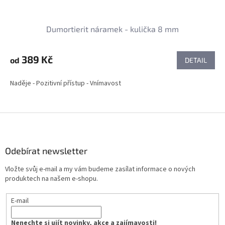
Dumortierit náramek - kulička 8 mm
389 Kč
od
DETAIL
Naděje - Pozitivní přístup - Vnímavost
Z
á
p
a
Odebírat newsletter
t
Vložte svůj e-mail a my vám budeme zasílat informace o nových
í
produktech na našem e-shopu.
E-mail
Nenechte si ujít novinky, akce a zajímavosti!