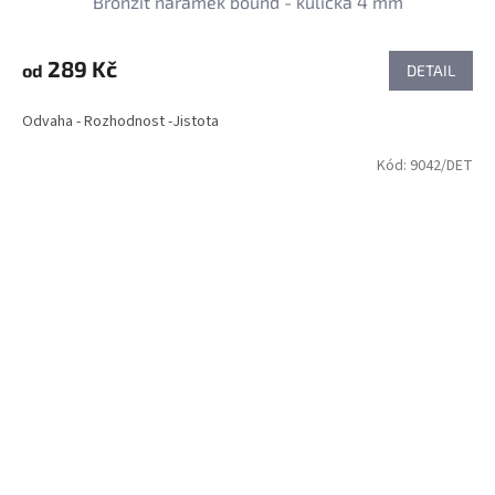
Bronzit náramek bound - kulička 4 mm
289 Kč
od
DETAIL
Odvaha - Rozhodnost -Jistota
Kód:
9042/DET