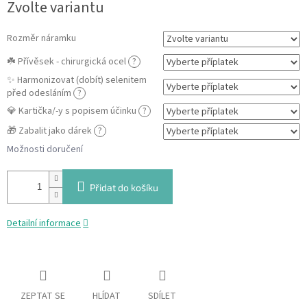
Zvolte variantu
cena:
Rozměr náramku
☘️ Přívěsek - chirurgická ocel
?
✨ Harmonizovat (dobít) selenitem
před odesláním
?
💎 Kartička/-y s popisem účinku
?
🎁 Zabalit jako dárek
?
Možnosti doručení
Přidat do košíku
Detailní informace
ZEPTAT SE
HLÍDAT
SDÍLET