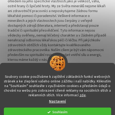
ohledem na jeho specifické vlastnosti jako je velikost, váha,
ostré hrany či špičaté hroty. My ze Světa minerálů nejsme lékaři
ani zdravotničtí pracovníci a neposkytujeme žádnou formu
lékařské pomoci či poradenství. Veškeré informace o
minerálech a jejich vlastnostech jsou čerpány z veřejně
dostupných zdrojů (literatura, internet) a představují pouze
tradiční či spirituální přesvědčení. Tyto informace nejsou
vědecky ověřeny, nemají léčebný charakter a v žádném případě
nenahrazují odbornou lékařskou péči či léčbu. Při jakýchkoliv
zdravotních obtížích vždy kontaktujte kvalifikovaného
zdravotnického pracovníka. Naším cílem je být vám nápomocni
především na spirituální rovině a rozvíjet vnitřní sílu a energii,
kterou máme každý v nás.
Soubory cookie používáme k zajištění základních funkcí webových
stránek a ke zlepšení vašeho online zážitku i naší nabídky.
Kliknutím
na "Souhlasím" souhlasíte s využíváním cookies a předáním údajů o
Vytvořil Shoptet
chování na webu pro zobrazení cílené reklamy na sociálních sítích a
reklamních sítích. Více informací
zde
.
Nastavení
Copyright 2026
Svět minerálů
. Všechna práva vyhrazena.
Upravit
nastavení cookies
Souhlasím