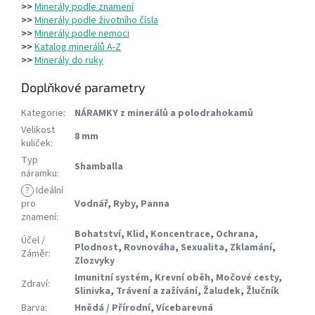
>>
Minerály podle znamení
>>
Minerály podle životního čísla
>>
Minerály podle nemoci
>>
Katalog minerálů A-Z
>>
Minerály do ruky
Doplňkové parametry
Kategorie
:
NÁRAMKY z minerálů a polodrahokamů
Velikost
8 mm
kuliček
:
Typ
Shamballa
náramku
:
?
Ideální
pro
Vodnář
,
Ryby
,
Panna
znamení
:
Bohatství
,
Klid
,
Koncentrace
,
Ochrana
,
Účel /
Plodnost
,
Rovnováha
,
Sexualita
,
Zklamání
,
Záměr
:
Zlozvyky
Imunitní systém
,
Krevní oběh
,
Močové cesty
,
Zdraví
:
Slinivka
,
Trávení a zažívání
,
Žaludek
,
Žlučník
Barva
:
Hnědá / Přírodní
,
Vícebarevná