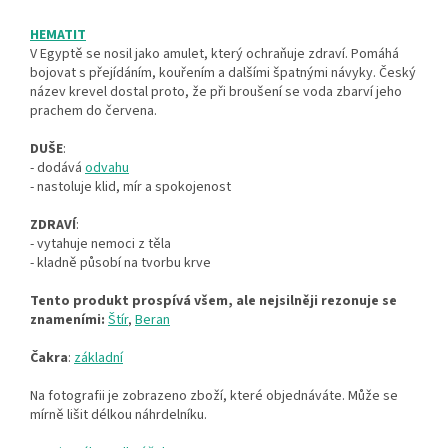
HEMATIT
V Egyptě se nosil jako amulet, který ochraňuje zdraví. Pomáhá
bojovat s přejídáním, kouřením a dalšími špatnými návyky. Český
název krevel dostal proto, že při broušení se voda zbarví jeho
prachem do červena.
DUŠE
:
- dodává
odvahu
- nastoluje klid, mír a spokojenost
ZDRAVÍ
:
- vytahuje nemoci z těla
- kladně působí na tvorbu krve
Tento produkt prospívá všem, ale nejsilněji rezonuje se
znameními:
Štír
,
Beran
Čakra
:
základní
Na fotografii je zobrazeno zboží, které objednáváte. Může se
mírně lišit délkou náhrdelníku.