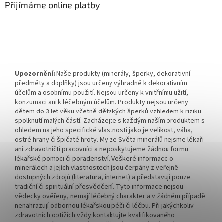
Přijímáme online platby
Upozornění:
Naše produkty (minerály, šperky, dekorativní
předměty a doplňky) jsou určeny výhradně k dekorativním
účelům a osobnímu použití. Nejsou určeny k vnitřnímu užití,
konzumaci ani k léčebným účelům. Produkty nejsou určeny
dětem do 3 let věku včetně dětských šperků vzhledem k riziku
spolknutí malých částí. Zacházejte s každým naším produktem s
ohledem na jeho specifické vlastnosti jako je velikost, váha,
ostré hrany či špičaté hroty. My ze Světa minerálů nejsme lékaři
ani zdravotničtí pracovníci a neposkytujeme žádnou formu
lékařské pomoci či poradenství. Veškeré informace o
minerálech a jejich vlastnostech jsou čerpány z veřejně
dostupných zdrojů (literatura, internet) a představují pouze
tradiční či spirituální přesvědčení. Tyto informace nejsou
vědecky ověřeny, nemají léčebný charakter a v žádném případě
nenahrazují odbornou lékařskou péči či léčbu. Při jakýchkoliv
zdravotních obtížích vždy kontaktujte kvalifikovaného