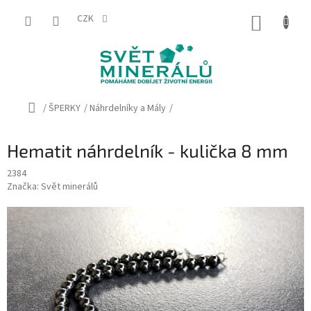
Přejít
na
CZK
NÁKUP
obsah
KOŠÍK
Domů
/
ŠPERKY
/
Náhrdelníky a Mály
/
Hematit náhrdelník - kulička 8 mm
2384
Značka:
Svět minerálů