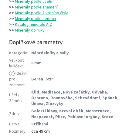
>>
Minerály podle účelu
>>
Minerály podle znamení
>>
Minerály podle životního čísla
>>
Minerály podle nemoci
>>
Katalog minerálů A-Z
>>
Minerály do ruky
Doplňkové parametry
Kategorie
:
Náhrdelníky a Mály
Velikost
8 mm
kuliček
:
?
Ideální
pro
Beran
,
Štír
znamení
:
Klid
,
Meditace
,
Nové začátky
,
Odvaha
,
Účel /
Ochrana
,
Rovnováha
,
Sebevědomí
,
Spánek
,
Záměr
:
Únava
,
Zlozvyky
Bolesti hlavy
,
Krevní oběh
,
Menstruace
,
Zdraví
:
Nespavost
,
Plíce
,
Pohlavní orgány
,
Srdce
Barva
:
Stříbrná
Rozměry
:
cca 45 cm