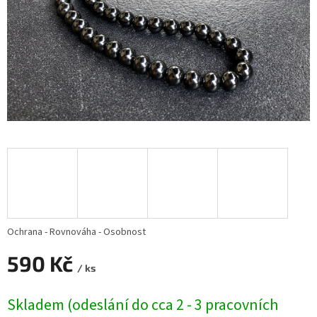
Ochrana - Rovnováha - Osobnost
590 Kč
/ ks
Měrná
Skladem (odeslání do cca 2 - 3 pracovních
cena: