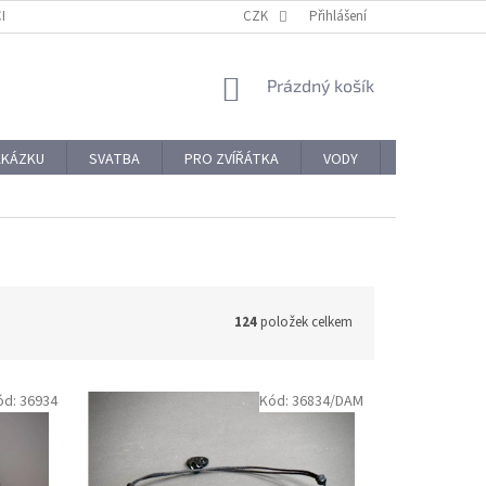
CHODNÍ PODMÍNKY
REKLAMACE A VRÁCENÍ ZBOŽÍ
CZK
Přihlášení
OCHRANA OSOBNÍ
NÁKUPNÍ
Prázdný košík
KOŠÍK
AKÁZKU
SVATBA
PRO ZVÍŘÁTKA
VODY
PRO NÁROČ
124
položek celkem
ód:
36934
Kód:
36834/DAM