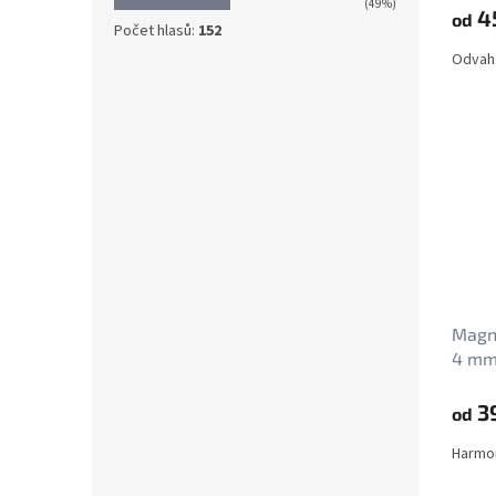
(49%)
4
od
Počet hlasů:
152
Odvaha
Magne
4 m
3
od
Harmon