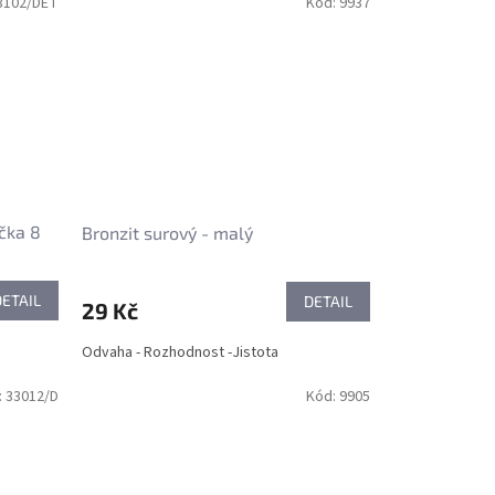
3102/DET
Kód:
9937
čka 8
Bronzit surový - malý
DETAIL
DETAIL
29 Kč
Odvaha - Rozhodnost -Jistota
:
33012/D
Kód:
9905