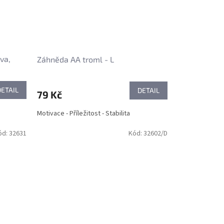
va,
Záhněda AA troml - L
DETAIL
DETAIL
79 Kč
Motivace - Příležitost - Stabilita
ód:
32631
Kód:
32602/D