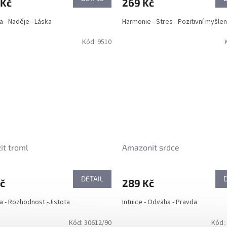
 Kč
269 Kč
 - Naděje - Láska
Harmonie - Stres - Pozitivní myšlen
Kód:
9510
it troml
Amazonit srdce
DETAIL
č
289 Kč
 - Rozhodnost -Jistota
Intuice - Odvaha - Pravda
Kód:
30612/90
Kód: