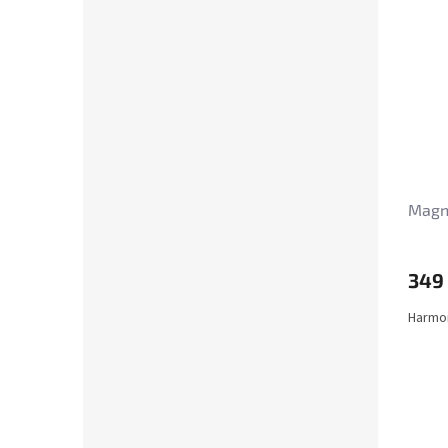
Magne
349
Harmon