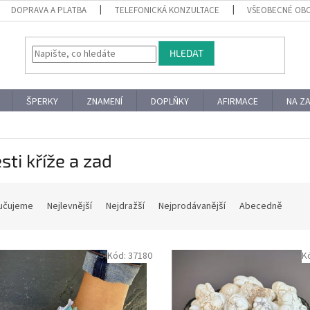
DOPRAVA A PLATBA
TELEFONICKÁ KONZULTACE
VŠEOBECNÉ OB
HLEDAT
ŠPERKY
ZNAMENÍ
DOPLŇKY
AFIRMACE
NA Z
sti kříže a zad
učujeme
Nejlevnější
Nejdražší
Nejprodávanější
Abecedně
Kód:
37180
K