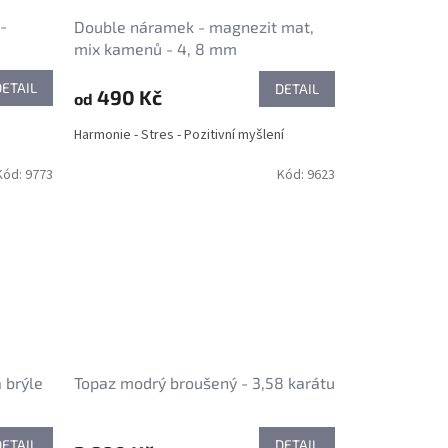
-
Double náramek - magnezit mat,
mix kamenů - 4, 8 mm
DETAIL
DETAIL
490 Kč
od
Harmonie - Stres - Pozitivní myšlení
Kód:
9773
Kód:
9623
 brýle
Topaz modrý broušený - 3,58 karátu
DETAIL
DETAIL