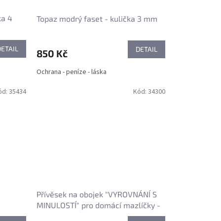
ka 4
Topaz modrý faset - kulička 3 mm
DETAIL
DETAIL
850 Kč
Ochrana - peníze - láska
ód:
35434
Kód:
34300
Přívěsek na obojek "VYROVNÁNÍ S
MINULOSTÍ" pro domácí mazlíčky -
akvamarín