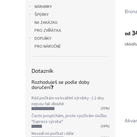
NÁRAMKY
Bronz
ŠPERKY
NA ZAKÁZKU
PRO ZVÍŘÁTKA
3
od
DOPLŇKY
Uklidň
PRO NÁROČNÉ
Dotazník
Rozhoduješ se podle doby
doručení❓
Rád počkám na kvalitní výrobky :-) 2 dny
nejsou tak dlouhé
(35%)
Často pospíchám, proto využívám službu
Akva
"Express výroba"
(16%)
Nevadí mi počkat i déle