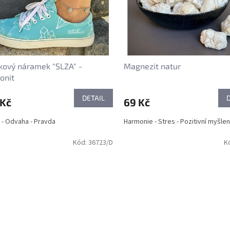
kový náramek "SLZA" -
Magnezit natur
onit
DETAIL
 Kč
69 Kč
e - Odvaha - Pravda
Harmonie - Stres - Pozitivní myšlen
Kód:
36723/D
K