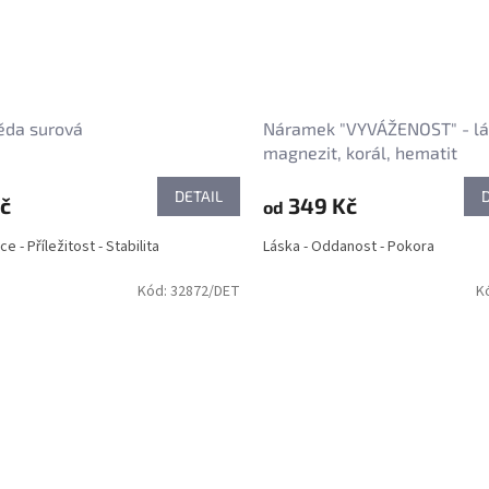
ěda surová
Náramek "VYVÁŽENOST" - lá
magnezit, korál, hematit
DETAIL
č
349 Kč
od
e - Příležitost - Stabilita
Láska - Oddanost - Pokora
Kód:
32872/DET
K