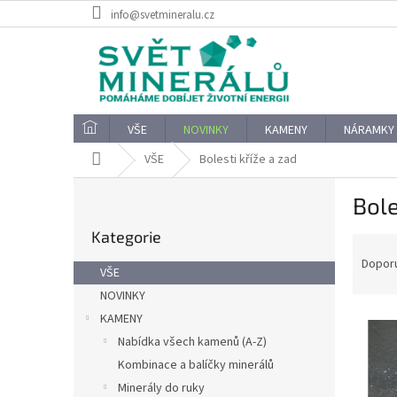
Přejít
info@svetmineralu.cz
na
obsah
VŠE
NOVINKY
KAMENY
NÁRAMKY
Domů
VŠE
Bolesti kříže a zad
P
Bole
o
Přeskočit
s
Kategorie
kategorie
Ř
t
a
r
Dopor
VŠE
z
a
NOVINKY
e
n
V
n
KAMENY
n
ý
í
í
Nabídka všech kamenů (A-Z)
p
p
p
Kombinace a balíčky minerálů
i
r
a
Minerály do ruky