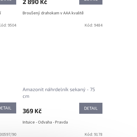
2 890 Kč
í
Broušený drahokam v AAA kvalitě
Kód:
9504
Kód:
9484
Amazonit náhrdelník sekaný - 75
cm
DETAIL
DETAIL
369 Kč
Intuice - Odvaha - Pravda
30597/90
Kód:
9178