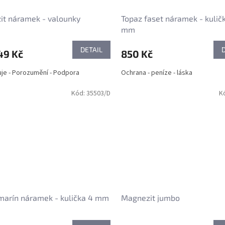
it náramek - valounky
Topaz faset náramek - kulič
mm
DETAIL
49 Kč
850 Kč
uje - Porozumění - Podpora
Ochrana - peníze - láska
Kód:
35503/D
K
marín náramek - kulička 4 mm
Magnezit jumbo