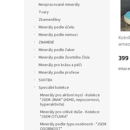
s
o
n
Neopracované minerály
p
d
e
Tvary
r
u
l
o
k
Zkameněliny
d
t
Minerály podle účelu
u
ů
Minerály podle nemoci
Kotní
k
ZNAMENÍ
amaz
t
Minerály podle čaker
ů
399
Minerály podle životního čísla
Minerály pro krásu a péči
Intuic
Minerály podle profese
SVATBA
Speciální kolekce
Minerály pro aktivní mysl - Kolekce
"JSEM JINAK" (ADHD, nepozornost,
hyperaktivita)
Minerály pro citlivé duše - Kolekce
"JSEM CITLIVKA"
Minerály podle typu osobnosti - "JSEM
OSOBNOST"