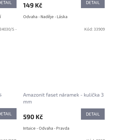
DETAIL
DETAIL
149 Kč
í
Odvaha - Naděje - Láska
34030/S -
Kód:
33909
s
Amazonit faset náramek - kulička 3
mm
DETAIL
DETAIL
590 Kč
Intuice - Odvaha - Pravda