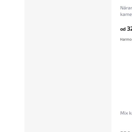
Náram
kame
3
od
Harmon
Mix k