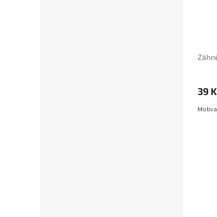
Záhn
39 K
Motivac