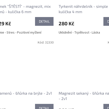
ek "ŠTĚSTÍ" - magnezit, mix
Tyrkenit náhrdelník - simple 
nů - kulička 6 mm
kulička 4 mm
DETAIL
29 Kč
280 Kč
ie - Stres - Pozitivní myšlení
Uklidnění - Trpělivost - Láska
Kód:
32330
amenů - šňůrka na brýle - 2v1
Magnezit sekaný - šňůrka na
- 2v1
DETAIL