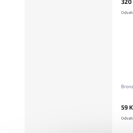
320
Odvaha
Bronz
59 K
Odvaha