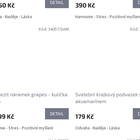
DETAIL
50 Kč
390 Kč
 - Naděje - Láska
Harmonie - Stres - Pozitivní myšlen
Kód:
34057/DAM
Kód:
zit náramek grapes - kulička
Svatební krajkový podvazek 
m
akvamarínem
DETAIL
99 Kč
179 Kč
ie - Stres - Pozitivní myšlení
Odvaha - Naděje - Láska