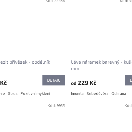
Kód:
33358
Kód:
3
zit přívěsek - obdélník
Láva náramek barevný - kuli
mm
DETAIL
 Kč
229 Kč
od
ie - Stres - Pozitivní myšlení
Imunita - Sebedůvěra - Ochrana
Kód:
9935
Kód