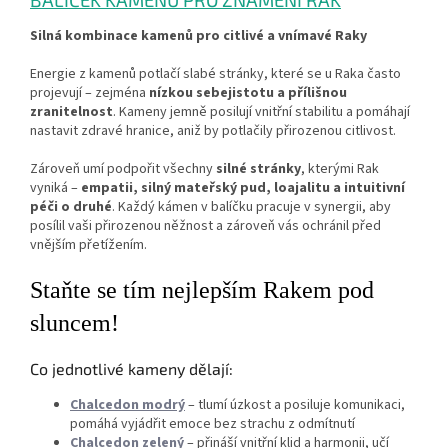
Silná kombinace kamenů pro citlivé a vnímavé Raky
Energie z kamenů potlačí slabé stránky, které se u Raka často
projevují – zejména
nízkou sebejistotu a přílišnou
zranitelnost
. Kameny jemně posilují vnitřní stabilitu a pomáhají
nastavit zdravé hranice, aniž by potlačily přirozenou citlivost.
Zároveň umí podpořit všechny
silné stránky
, kterými Rak
vyniká –
empatii, silný mateřský pud, loajalitu a intuitivní
péči o druhé
. Každý kámen v balíčku pracuje v synergii, aby
posílil vaši přirozenou něžnost a zároveň vás ochránil před
vnějším přetížením.
Staňte se tím nejlepším Rakem pod
sluncem!
Co jednotlivé kameny dělají:
Chalcedon modrý
– tlumí úzkost a posiluje komunikaci,
pomáhá vyjádřit emoce bez strachu z odmítnutí
Chalcedon zelený
– přináší vnitřní klid a harmonii, učí