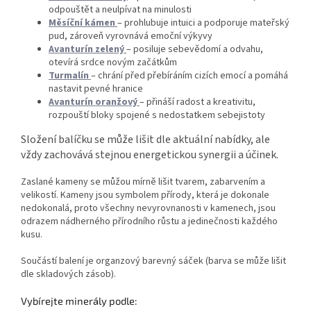
odpouštět a neulpívat na minulosti
Měsíční kámen
– prohlubuje intuici a podporuje mateřský
pud, zároveň vyrovnává emoční výkyvy
Avanturín zelený
– posiluje sebevědomí a odvahu,
otevírá srdce novým začátkům
Turmalín
– chrání před přebíráním cizích emocí a pomáhá
nastavit pevné hranice
Avanturín oranžový
– přináší radost a kreativitu,
rozpouští bloky spojené s nedostatkem sebejistoty
Složení balíčku se může lišit dle aktuální nabídky, ale
vždy zachovává stejnou energetickou synergii a účinek.
Zaslané kameny se můžou mírně lišit tvarem, zabarvením a
velikostí. Kameny jsou symbolem přírody, která je dokonale
nedokonalá, proto všechny nevyrovnanosti v kamenech, jsou
odrazem nádherného přírodního růstu a jedinečnosti každého
kusu.
Součástí balení je organzový barevný sáček (barva se může lišit
dle skladových zásob).
Vybírejte minerály podle: