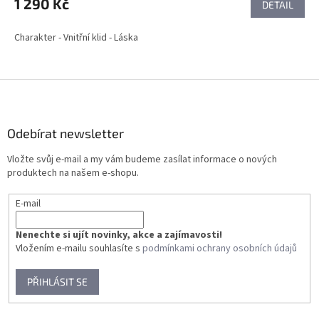
1 290 Kč
DETAIL
Charakter - Vnitřní klid - Láska
Z
á
p
a
Odebírat newsletter
t
Vložte svůj e-mail a my vám budeme zasílat informace o nových
í
produktech na našem e-shopu.
E-mail
Nenechte si ujít novinky, akce a zajímavosti!
Vložením e-mailu souhlasíte s
podmínkami ochrany osobních údajů
PŘIHLÁSIT SE