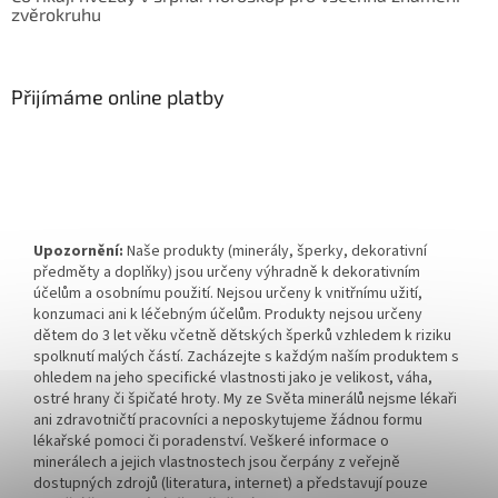
zvěrokruhu
Přijímáme online platby
Upozornění:
Naše produkty (minerály, šperky, dekorativní
předměty a doplňky) jsou určeny výhradně k dekorativním
účelům a osobnímu použití. Nejsou určeny k vnitřnímu užití,
konzumaci ani k léčebným účelům. Produkty nejsou určeny
dětem do 3 let věku včetně dětských šperků vzhledem k riziku
spolknutí malých částí. Zacházejte s každým naším produktem s
ohledem na jeho specifické vlastnosti jako je velikost, váha,
ostré hrany či špičaté hroty. My ze Světa minerálů nejsme lékaři
ani zdravotničtí pracovníci a neposkytujeme žádnou formu
lékařské pomoci či poradenství. Veškeré informace o
minerálech a jejich vlastnostech jsou čerpány z veřejně
dostupných zdrojů (literatura, internet) a představují pouze