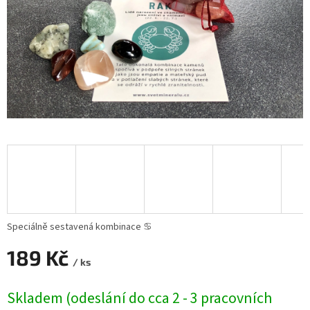
Speciálně sestavená kombinace ♋
189 Kč
/ ks
Měrná
Skladem (odeslání do cca 2 - 3 pracovních
cena: