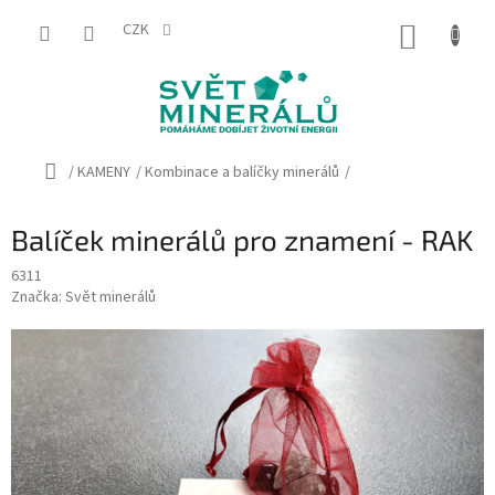
Přejít
na
CZK
NÁKUP
obsah
KOŠÍK
Domů
/
KAMENY
/
Kombinace a balíčky minerálů
/
Balíček minerálů pro znamení - RAK
6311
Značka:
Svět minerálů