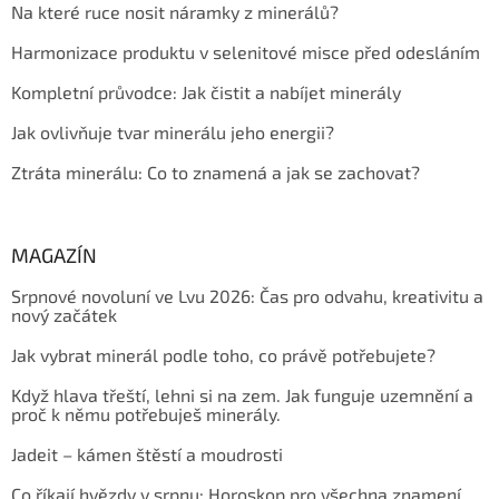
Na které ruce nosit náramky z minerálů?
Harmonizace produktu v selenitové misce před odesláním
Kompletní průvodce: Jak čistit a nabíjet minerály
Jak ovlivňuje tvar minerálu jeho energii?
Ztráta minerálu: Co to znamená a jak se zachovat?
MAGAZÍN
Srpnové novoluní ve Lvu 2026: Čas pro odvahu, kreativitu a
nový začátek
Jak vybrat minerál podle toho, co právě potřebujete?
Když hlava třeští, lehni si na zem. Jak funguje uzemnění a
proč k němu potřebuješ minerály.
Jadeit – kámen štěstí a moudrosti
Co říkají hvězdy v srpnu: Horoskop pro všechna znamení