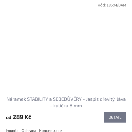
Kód:
18594/DAM
Náramek STABILITY a SEBEDŮVĚRY - Jaspis dřevitý, láva
- kulička 8 mm
289 Kč
od
DETAIL
Imunita - Ochrana - Koncentrace