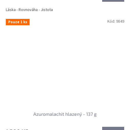
Láska - Rovnováha - Jistota
Kód:
9849
Pouze 1 ks
Azuromalachit hlazený - 137 g