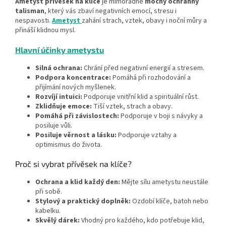
Ametyst přívěsek na klíče
je mimořádně
mocný ochranný
talisman
, který vás zbaví negativních emocí, stresu i
nespavosti.
Ametyst
zahání strach, vztek, obavy i noční můry a
přináší klidnou mysl.
Hlavní účinky ametystu
Silná ochrana:
Chrání před negativní energií a stresem.
Podpora koncentrace:
Pomáhá při rozhodování a
přijímání nových myšlenek.
Rozvíjí intuici:
Podporuje vnitřní klid a spirituální růst.
Zklidňuje emoce:
Tiší vztek, strach a obavy.
Pomáhá při závislostech:
Podporuje v boji s návyky a
posiluje vůli.
Posiluje věrnost a lásku:
Podporuje vztahy a
optimismus do života.
Proč si vybrat přívěsek na klíče?
Ochrana a klid každý den:
Mějte sílu ametystu neustále
při sobě.
Stylový a praktický doplněk:
Ozdobí klíče, batoh nebo
kabelku.
Skvělý dárek:
Vhodný pro každého, kdo potřebuje klid,