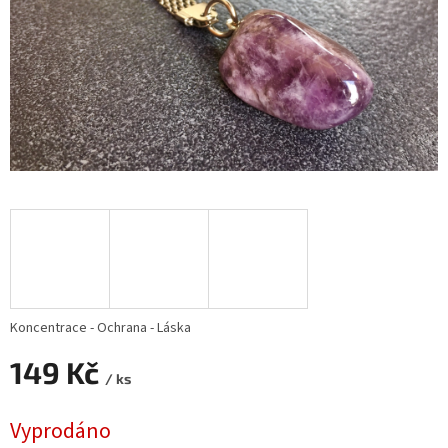
Koncentrace - Ochrana - Láska
149 Kč
/ ks
Měrná
Vyprodáno
cena: