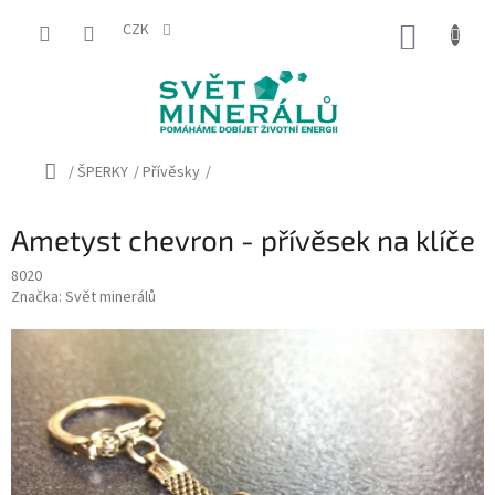
Přejít
na
CZK
NÁKUP
obsah
KOŠÍK
Domů
/
ŠPERKY
/
Přívěsky
/
Ametyst chevron - přívěsek na klíče
8020
Značka:
Svět minerálů