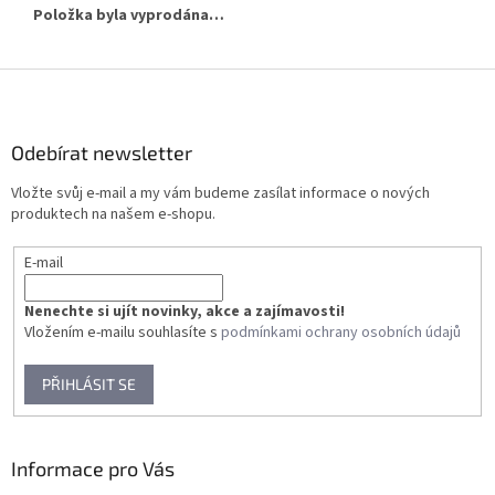
Položka byla vyprodána…
Z
á
p
a
Odebírat newsletter
t
Vložte svůj e-mail a my vám budeme zasílat informace o nových
í
produktech na našem e-shopu.
E-mail
Nenechte si ujít novinky, akce a zajímavosti!
Vložením e-mailu souhlasíte s
podmínkami ochrany osobních údajů
PŘIHLÁSIT SE
Informace pro Vás