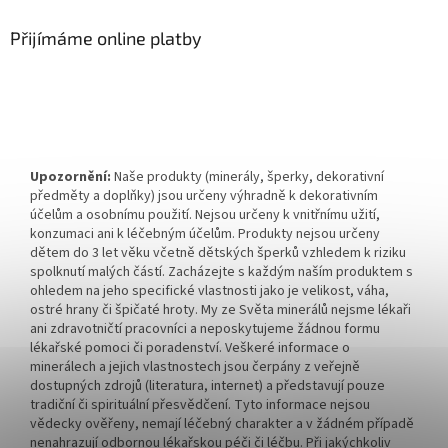
Přijímáme online platby
Upozornění:
Naše produkty (minerály, šperky, dekorativní
předměty a doplňky) jsou určeny výhradně k dekorativním
účelům a osobnímu použití. Nejsou určeny k vnitřnímu užití,
konzumaci ani k léčebným účelům. Produkty nejsou určeny
dětem do 3 let věku včetně dětských šperků vzhledem k riziku
spolknutí malých částí. Zacházejte s každým naším produktem s
ohledem na jeho specifické vlastnosti jako je velikost, váha,
ostré hrany či špičaté hroty. My ze Světa minerálů nejsme lékaři
ani zdravotničtí pracovníci a neposkytujeme žádnou formu
lékařské pomoci či poradenství. Veškeré informace o
minerálech a jejich vlastnostech jsou čerpány z veřejně
dostupných zdrojů (literatura, internet) a představují pouze
tradiční či spirituální přesvědčení. Tyto informace nejsou
vědecky ověřeny, nemají léčebný charakter a v žádném případě
nenahrazují odbornou lékařskou péči či léčbu. Při jakýchkoliv