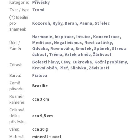
Kategorie
:
Přívěsky
Tvar / typ
:
Troml
?
Ideální
pro
Kozoroh
,
Ryby
,
Beran
,
Panna
,
Střelec
znamení
:
Harmonie
,
Inspirace
,
Intuice
,
Koncentrace
,
Účel /
Meditace
,
Negativismus
,
Nové začátky
,
Záměr
:
Odvaha
,
Rovnováha
,
Smutek
,
Spánek
,
Stres a
úzkost
,
Tréma
,
Vztek a hněv
,
Žárlivost
Bolesti hlavy
,
Cévy
,
Cukrovka
,
Kožní problémy
,
Zdraví
:
Krevní oběh
,
Pleť
,
Slinivka
,
Závislosti
Barva
:
Fialová
Země
Brazílie
původu
:
Rozměr
cca 3 cm
kamene
:
Celková
délka
cca 9,5 cm
přívěsku
:
Váha
:
cca 20 g
Materiál
:
minerál + ocel