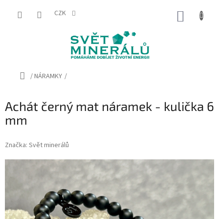
Přejít
na
CZK
NÁKUP
obsah
KOŠÍK
Domů
/
NÁRAMKY
/
Achát černý mat náramek - kulička 6
mm
Značka:
Svět minerálů