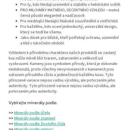
Pro ty, kdo hledají uzemnění a stabilitu v hektickém světě.
PRO MILOVNÍKY MATNÉHO, DECENTNÍHO VZHLEDU – matná
černá působí elegantně a nadčasově.
Pro meditující hledající hluboké soustředění a vnitřní klid.
Pro každého, kdo ocení jednoduchý, univerzální design,
který se hodí ke všemu.
Jako dárek pro blízké, kteří potřebují ochranu, uzemnění
a klid v náročném období.
Vzhledem k přírodnímu charakteru našich produktů se zaslaný
kus může mírně lišit tvarem, zabarvením a velikostí od
vyobrazení. Kameny jsou symbolem přírody, která je dokonale
nedokonalá, proto všechny nevyrovnanosti v kamenech jsou
odrazem přírodního růstu a jedinečnosti každého kusu. Tyto
přirozené variace nejsou vadou výrobku, ale potvrzením jeho
autenticity. Tyto přirozené variace nejsou vadou výrobku, ale
potvrzením jeho autenticity.
Vybírejte minerály podle:
>>
Minerály podle účelu
>>
Minerály podle znamení
>>
Minerály podle životního čísla
>>
Minerály podle nemoci