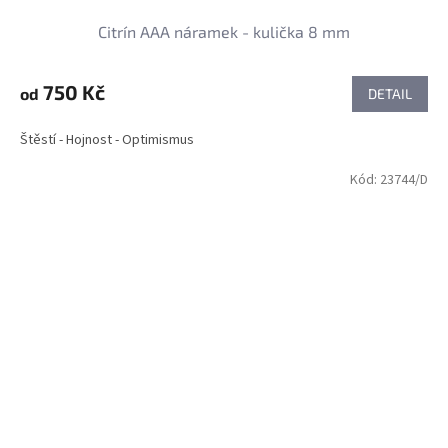
Citrín AAA náramek - kulička 8 mm
750 Kč
od
DETAIL
Štěstí - Hojnost - Optimismus
Kód:
23744/D