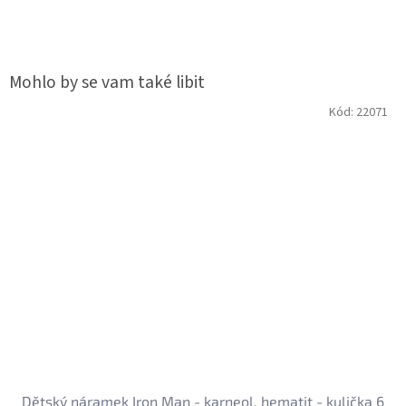
Kód:
22071
Dětský náramek Iron Man - karneol, hematit - kulička 6