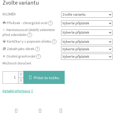
Zvolte variantu
cena:
ROZMĚR
☘️ Přívěsek - chirurgická ocel
?
✨ Harmonizovat (dobít) selenitem
před odesláním
?
💎 Kartička/-y s popisem účinku
?
🎁 Zabalit jako dárek
?
✴ Osobní gravírování
?
Možnosti doručení
Přidat do košíku
Detailní informace