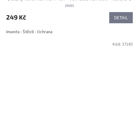
mm
249 Kč
DETAIL
Imunita - Štěstí - Ochrana
Kód:
37185