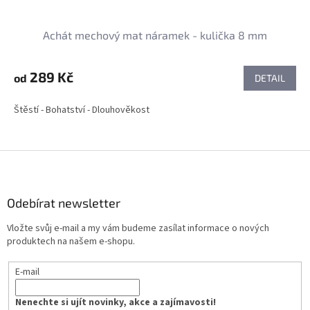
Achát mechový mat náramek - kulička 8 mm
289 Kč
od
DETAIL
Štěstí - Bohatství - Dlouhověkost
Z
á
p
a
Odebírat newsletter
t
Vložte svůj e-mail a my vám budeme zasílat informace o nových
í
produktech na našem e-shopu.
E-mail
Nenechte si ujít novinky, akce a zajímavosti!