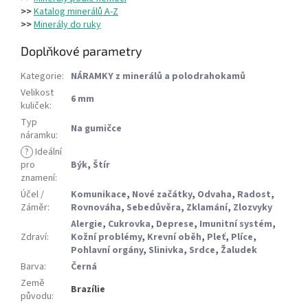
>>
Katalog minerálů A-Z
>>
Minerály do ruky
Doplňkové parametry
Kategorie
:
NÁRAMKY z minerálů a polodrahokamů
Velikost
6 mm
kuliček
:
Typ
Na gumičce
náramku
:
?
Ideální
pro
Býk
,
Štír
znamení
:
Účel /
Komunikace
,
Nové začátky
,
Odvaha
,
Radost
,
Záměr
:
Rovnováha
,
Sebedůvěra
,
Zklamání
,
Zlozvyky
Alergie
,
Cukrovka
,
Deprese
,
Imunitní systém
,
Zdraví
:
Kožní problémy
,
Krevní oběh
,
Pleť
,
Plíce
,
Pohlavní orgány
,
Slinivka
,
Srdce
,
Žaludek
Barva
:
Černá
Země
Brazílie
původu
: