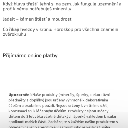
Když hlava třeští, lehni si na zem. Jak funguje uzemnění a
proč k němu potřebuješ minerály.
Jadeit – kámen štěstí a moudrosti
Co říkají hvězdy v srpnu: Horoskop pro všechna znamení
zvěrokruhu
Přijímáme online platby
Upozornění:
Naše produkty (minerály, šperky, dekorativní
předměty a doplňky) jsou určeny výhradně k dekorativním
účelům a osobnímu použití. Nejsou určeny k vnitřnímu užití,
konzumaci ani k léčebným účelům. Produkty nejsou určeny
dětem do 3 let věku včetně dětských šperků vzhledem k riziku
spolknutí malých částí. Zacházejte s každým naším produktem s
ohledem na jeho specifické vlastnosti jako je velikost, váha,