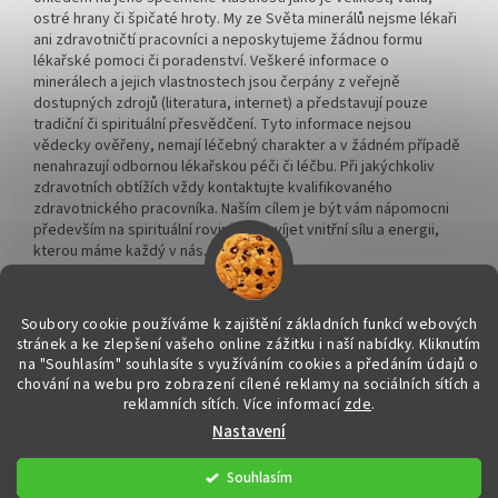
ostré hrany či špičaté hroty. My ze Světa minerálů nejsme lékaři
ani zdravotničtí pracovníci a neposkytujeme žádnou formu
lékařské pomoci či poradenství. Veškeré informace o
minerálech a jejich vlastnostech jsou čerpány z veřejně
dostupných zdrojů (literatura, internet) a představují pouze
tradiční či spirituální přesvědčení. Tyto informace nejsou
vědecky ověřeny, nemají léčebný charakter a v žádném případě
nenahrazují odbornou lékařskou péči či léčbu. Při jakýchkoliv
zdravotních obtížích vždy kontaktujte kvalifikovaného
zdravotnického pracovníka. Naším cílem je být vám nápomocni
především na spirituální rovině a rozvíjet vnitřní sílu a energii,
kterou máme každý v nás.
Soubory cookie používáme k zajištění základních funkcí webových
stránek a ke zlepšení vašeho online zážitku i naší nabídky.
Kliknutím
na "Souhlasím" souhlasíte s využíváním cookies a předáním údajů o
Vytvořil Shoptet
chování na webu pro zobrazení cílené reklamy na sociálních sítích a
reklamních sítích. Více informací
zde
.
Nastavení
Copyright 2026
Svět minerálů
. Všechna práva vyhrazena.
Upravit
nastavení cookies
Souhlasím