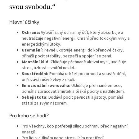
svou svobodu.“
Hlavní účinky
Ochrana:
Vytváří silný ochranný štít, který absorbuje a
neutralizuje negativní energii. Chrání před toxickými vlivy a
energetickými útoky.
Uzemnění:
Pevně ukotvuje energii do kořenové čakry,
přináší pocit stability, bezpečí a spojení se zemí.
Mentální klid:
Zklidňuje přehnaně aktivní mysl, uvolňuje
stres, úzkost a vnitřní neklid.
Soustředění:
Pomáhá udržet pozornost a soustředění,
odřezává rušivé vlivy z okolí.
Emocionální rovnováha:
Uklidňuje přehnané emoce,
pomáhá zpracovat smutek a těžké pocity s nadhledem.
Sebejistota:
Dodává pocit pevnosti a jistoty, pomáhá
stát si za svým názorem.
Pro koho se hodí?
Pro všechny, kdo potřebují silnou ochranu před negativní
energií.
Pro lidi v citlivém nebo stresujícím prostředí.