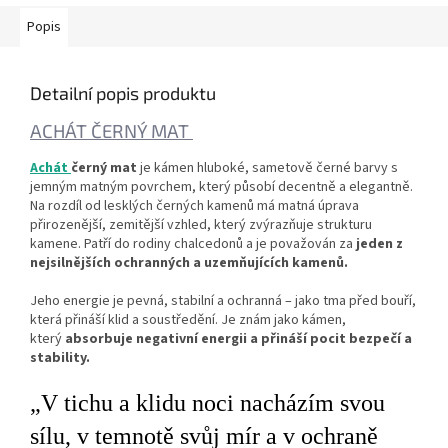
Popis
Detailní popis produktu
ACHÁT ČERNÝ MAT
Achát
černý mat
je kámen hluboké, sametově černé barvy s
jemným matným povrchem, který působí decentně a elegantně.
Na rozdíl od lesklých černých kamenů má matná úprava
přirozenější, zemitější vzhled, který zvýrazňuje strukturu
kamene. Patří do rodiny chalcedonů a je považován za
jeden z
nejsilnějších ochranných a uzemňujících kamenů.
Jeho energie je pevná, stabilní a ochranná – jako tma před bouří,
která přináší klid a soustředění. Je znám jako kámen,
který
absorbuje negativní energii a přináší pocit bezpečí a
stability.
„V tichu a klidu noci nacházím svou
sílu, v temnotě svůj mír a v ochraně