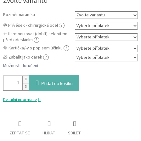
Zvolte variantu
Rozměr náramku
☘️ Přívěsek - chirurgická ocel
?
✨ Harmonizovat (dobít) selenitem
před odesláním
?
💎 Kartička/-y s popisem účinku
?
🎁 Zabalit jako dárek
?
Možnosti doručení
Přidat do košíku
Detailní informace
ZEPTAT SE
HLÍDAT
SDÍLET