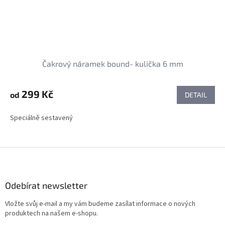
Čakrový náramek bound- kulička 6 mm
299 Kč
od
DETAIL
Speciálně sestavený
Z
á
p
a
Odebírat newsletter
t
Vložte svůj e-mail a my vám budeme zasílat informace o nových
í
produktech na našem e-shopu.