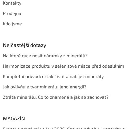
Kontakty
Prodejna
Kdo jsme
Nejčastější dotazy
Na které ruce nosit náramky z minerálů?
Harmonizace produktu v selenitové misce před odesláním
Kompletní průvodce: Jak čistit a nabíjet minerály
Jak ovlivňuje tvar minerálu jeho energii?
Ztráta minerálu: Co to znamená a jak se zachovat?
MAGAZÍN
Srpnové novoluní ve Lvu 2026: Čas pro odvahu, kreativitu a