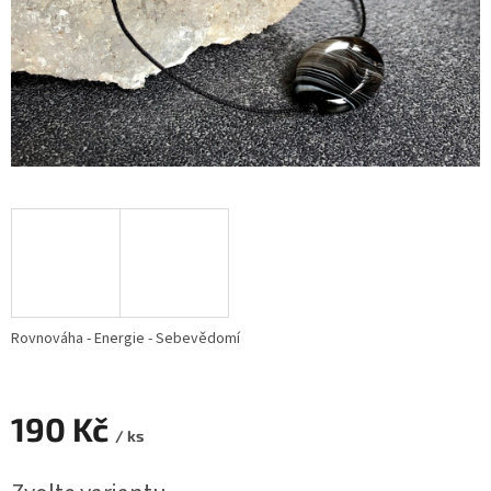
Rovnováha - Energie - Sebevědomí
190 Kč
/ ks
Měrná
cena: