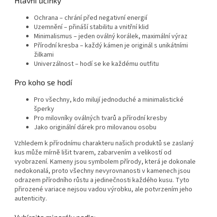
Hlavní účinky
Ochrana – chrání před negativní energií
Uzemnění – přináší stabilitu a vnitřní klid
Minimalismus – jeden oválný korálek, maximální výraz
Přírodní kresba – každý kámen je originál s unikátními
žilkami
Univerzálnost – hodí se ke každému outfitu
Pro koho se hodí
Pro všechny, kdo milují jednoduché a minimalistické
šperky
Pro milovníky oválných tvarů a přírodní kresby
Jako originální dárek pro milovanou osobu
Vzhledem k přírodnímu charakteru našich produktů se zaslaný
kus může mírně lišit tvarem, zabarvením a velikostí od
vyobrazení. Kameny jsou symbolem přírody, která je dokonale
nedokonalá, proto všechny nevyrovnanosti v kamenech jsou
odrazem přírodního růstu a jedinečnosti každého kusu. Tyto
přirozené variace nejsou vadou výrobku, ale potvrzením jeho
autenticity.
Vybírejte minerály podle: