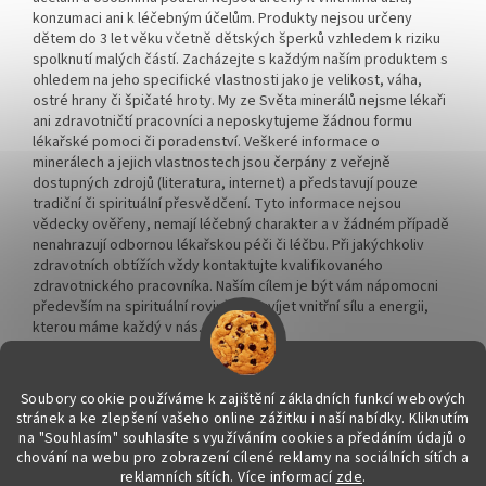
konzumaci ani k léčebným účelům. Produkty nejsou určeny
dětem do 3 let věku včetně dětských šperků vzhledem k riziku
spolknutí malých částí. Zacházejte s každým naším produktem s
ohledem na jeho specifické vlastnosti jako je velikost, váha,
ostré hrany či špičaté hroty. My ze Světa minerálů nejsme lékaři
ani zdravotničtí pracovníci a neposkytujeme žádnou formu
lékařské pomoci či poradenství. Veškeré informace o
minerálech a jejich vlastnostech jsou čerpány z veřejně
dostupných zdrojů (literatura, internet) a představují pouze
tradiční či spirituální přesvědčení. Tyto informace nejsou
vědecky ověřeny, nemají léčebný charakter a v žádném případě
nenahrazují odbornou lékařskou péči či léčbu. Při jakýchkoliv
zdravotních obtížích vždy kontaktujte kvalifikovaného
zdravotnického pracovníka. Naším cílem je být vám nápomocni
především na spirituální rovině a rozvíjet vnitřní sílu a energii,
kterou máme každý v nás.
Soubory cookie používáme k zajištění základních funkcí webových
stránek a ke zlepšení vašeho online zážitku i naší nabídky.
Kliknutím
na "Souhlasím" souhlasíte s využíváním cookies a předáním údajů o
Vytvořil Shoptet
chování na webu pro zobrazení cílené reklamy na sociálních sítích a
reklamních sítích. Více informací
zde
.