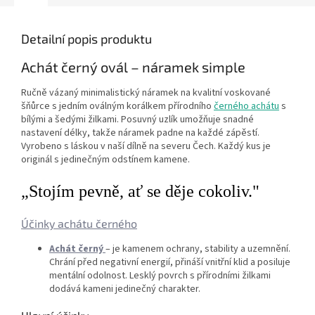
Detailní popis produktu
Achát černý ovál – náramek simple
Ručně vázaný minimalistický náramek na kvalitní voskované
šňůrce s jedním oválným korálkem přírodního
černého achátu
s
bílými a šedými žilkami. Posuvný uzlík umožňuje snadné
nastavení délky, takže náramek padne na každé zápěstí.
Vyrobeno s láskou v naší dílně na severu Čech. Každý kus je
originál s jedinečným odstínem kamene.
„Stojím pevně, ať se děje cokoliv."
Účinky achátu černého
Achát černý
– je kamenem ochrany, stability a uzemnění.
Chrání před negativní energií, přináší vnitřní klid a posiluje
mentální odolnost. Lesklý povrch s přírodními žilkami
dodává kameni jedinečný charakter.