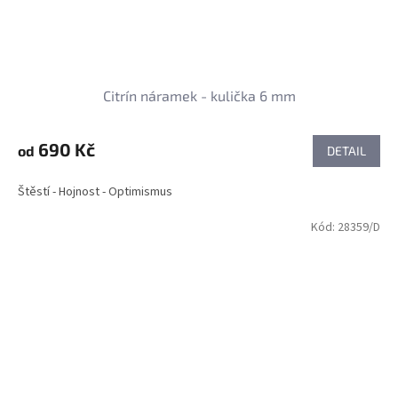
Citrín náramek - kulička 6 mm
690 Kč
od
DETAIL
Štěstí - Hojnost - Optimismus
Kód:
28359/D