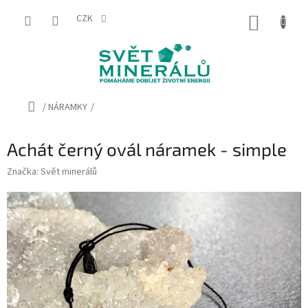
Přejít
na
CZK
NÁKUP
obsah
KOŠÍK
Domů
/
NÁRAMKY
/
Achát černý ovál náramek - simple
Značka:
Svět minerálů