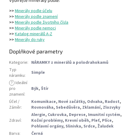
>>
Minerály podle účelu
>>
Minerály podle znamení
>>
Minerály podle životního čísla
>>
Minerály podle nemoci
>>
Katalog minerálů A-Z
>>
Minerály do ruky
Doplňkové parametry
Kategorie
:
NÁRAMKY z minerálů a polodrahokamů
Typ
Simple
náramku
:
?
Ideální
pro
Býk
,
Štír
znamení
:
Účel /
Komunikace
,
Nové začátky
,
Odvaha
,
Radost
,
Záměr
:
Rovnováha
,
Sebedůvěra
,
Zklamání
,
Zlozvyky
Alergie
,
Cukrovka
,
Deprese
,
Imunitní systém
,
Zdraví
:
Kožní problémy
,
Krevní oběh
,
Pleť
,
Plíce
,
Pohlavní orgány
,
Slinivka
,
Srdce
,
Žaludek
Barva
:
Černá