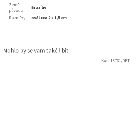
Země
Brazílie
původu
:
Rozměry
:
ovál cca 2 x 1,5 cm
Kód:
13731/DET