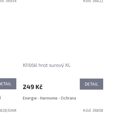
ód:
36934
Kód:
36822
Křišťál hrot surový XL
DETAIL
DETAIL
249 Kč
í
Energie - Harmonie - Ochrana
6828/DAM
Kód:
36808