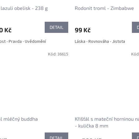
 lazuli obelisk - 238 g
Rodonit troml - Zimbabwe
DETAIL
0 Kč
99 Kč
st - Pravda - Uvědomění
Láska - Rovnováha - Jistota
Kód:
36615
Kód
ál mléčný buddha
Křišťál s mateční horninou 
- kulička 8 mm
DETAIL