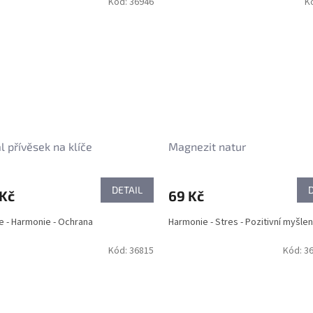
Kód:
36946
K
ál přívěsek na klíče
Magnezit natur
DETAIL
 Kč
69 Kč
e - Harmonie - Ochrana
Harmonie - Stres - Pozitivní myšlen
Kód:
36815
Kód:
3