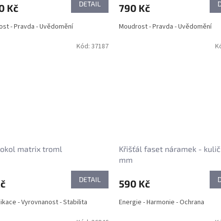
DETAIL
0 Kč
790 Kč
st - Pravda - Uvědomění
Moudrost - Pravda - Uvědomění
Kód:
37187
K
okol matrix troml
Křišťál faset náramek - kuli
mm
DETAIL
Kč
590 Kč
kace - Vyrovnanost - Stabilita
Energie - Harmonie - Ochrana