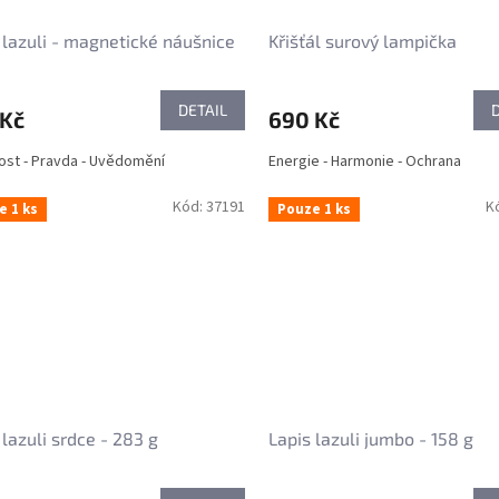
 lazuli - magnetické náušnice
Křišťál surový lampička
DETAIL
 Kč
690 Kč
st - Pravda - Uvědomění
Energie - Harmonie - Ochrana
Kód:
37191
K
e 1 ks
Pouze 1 ks
 lazuli srdce - 283 g
Lapis lazuli jumbo - 158 g