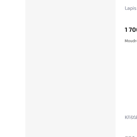
Lapis
1 70
Moudro
Křišť