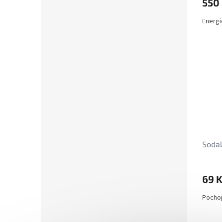
550
Energi
Sodal
69 
Pochop