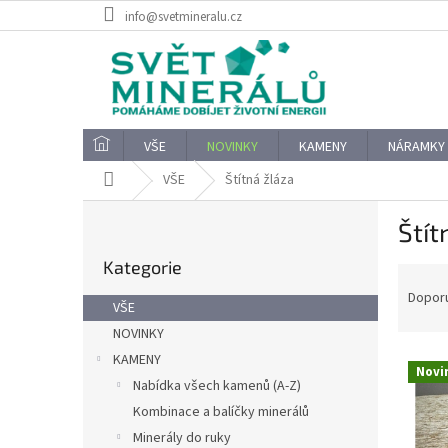
Přejít
info@svetmineralu.cz
na
obsah
VŠE
NOVINKY
KAMENY
NÁRAMKY
Domů
VŠE
Štítná žláza
P
Štít
o
Přeskočit
s
Kategorie
kategorie
Ř
t
a
r
Dopor
VŠE
z
a
NOVINKY
e
n
V
n
KAMENY
n
Novi
ý
í
í
Nabídka všech kamenů (A-Z)
p
p
p
Kombinace a balíčky minerálů
i
r
a
Minerály do ruky