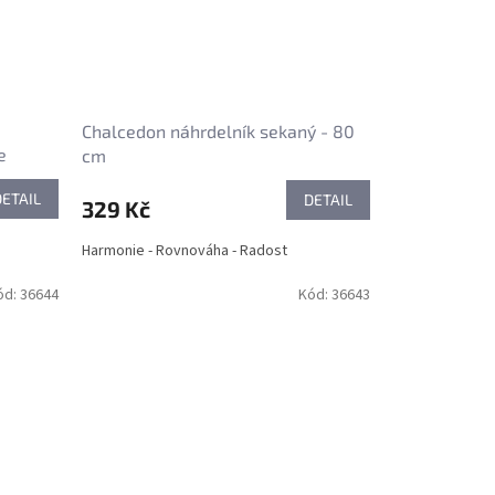
Chalcedon náhrdelník sekaný - 80
e
cm
DETAIL
DETAIL
329 Kč
Harmonie - Rovnováha - Radost
ód:
36644
Kód:
36643