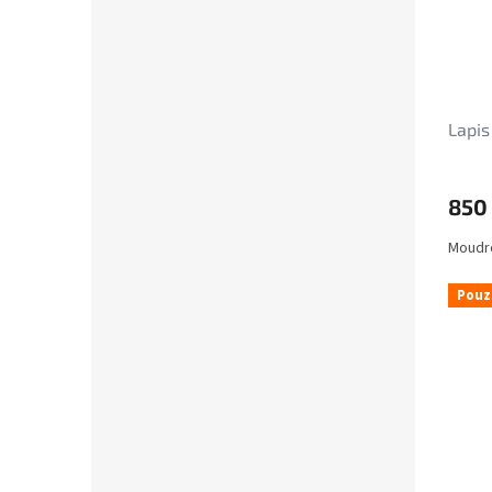
Lapis
850
Moudro
Pouz