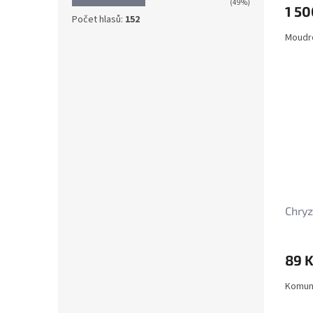
(49%)
1 50
Počet hlasů:
152
Moudro
Chryz
89 
Komuni