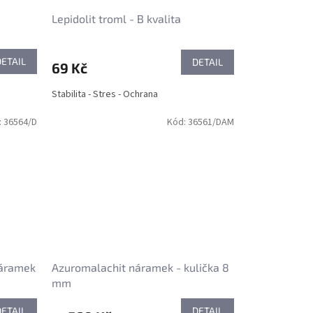
Lepidolit troml - B kvalita
DETAIL
DETAIL
69 Kč
Stabilita - Stres - Ochrana
:
36564/D
Kód:
36561/DAM
náramek
Azuromalachit náramek - kulička 8
mm
DETAIL
DETAIL