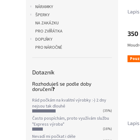
NÁRAMKY
Lapis
ŠPERKY
NA ZAKÁZKU
PRO ZVÍŘÁTKA
350
DOPLŇKY
Moudro
PRO NÁROČNÉ
Pouz
Dotazník
Rozhoduješ se podle doby
doručení❓
Rád počkám na kvalitní výrobky :-) 2 dny
nejsou tak dlouhé
(35%)
Často pospíchám, proto využívám službu
Lapis
"Express výroba"
(16%)
Nevadí mi počkat i déle