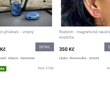
it přívěsek - vrtaný
Rodonit - magnetické náušni
kostička
DETAIL
 Kč
350 Kč
ení - Intuice - Harmonie
Láska - Rovnováha - Jistota
Kód:
37261
K
nka