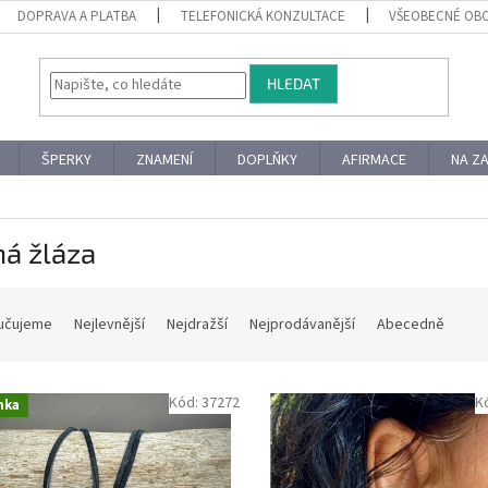
DOPRAVA A PLATBA
TELEFONICKÁ KONZULTACE
VŠEOBECNÉ OB
HLEDAT
ŠPERKY
ZNAMENÍ
DOPLŇKY
AFIRMACE
NA Z
ná žláza
učujeme
Nejlevnější
Nejdražší
Nejprodávanější
Abecedně
Kód:
37272
K
nka