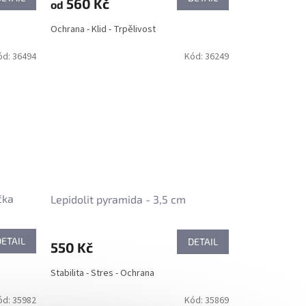
560 Kč
od
Ochrana - Klid - Trpělivost
ód:
36494
Kód:
36249
čka
Lepidolit pyramida - 3,5 cm
DETAIL
DETAIL
550 Kč
Stabilita - Stres - Ochrana
ód:
35982
Kód:
35869