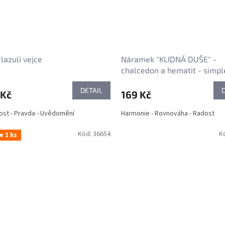
 lazuli vejce
Náramek "KLIDNÁ DUŠE" -
chalcedon a hematit - simpl
DETAIL
 Kč
169 Kč
st - Pravda - Uvědomění
Harmonie - Rovnováha - Radost
Kód:
36654
K
e 1 ks