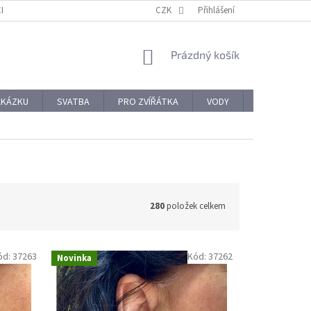
CHODNÍ PODMÍNKY
REKLAMACE A VRÁCENÍ ZBOŽÍ
CZK
Přihlášení
OCHRANA OSOBNÍ
NÁKUPNÍ
Prázdný košík
KOŠÍK
AKÁZKU
SVATBA
PRO ZVÍŘÁTKA
VODY
PRO NÁROČ
280
položek celkem
ód:
37263
Kód:
37262
Novinka