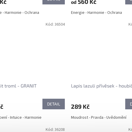
 Kč
560 Kč
od
e - Harmonie - Ochrana
Energie - Harmonie - Ochrana
Kód:
36504
K
it troml - GRANIT
Lapis lazuli přívěsek - houbi
DETAIL
Kč
289 Kč
ení - Intuice - Harmonie
Moudrost - Pravda - Uvědomění
Kód:
36208
K