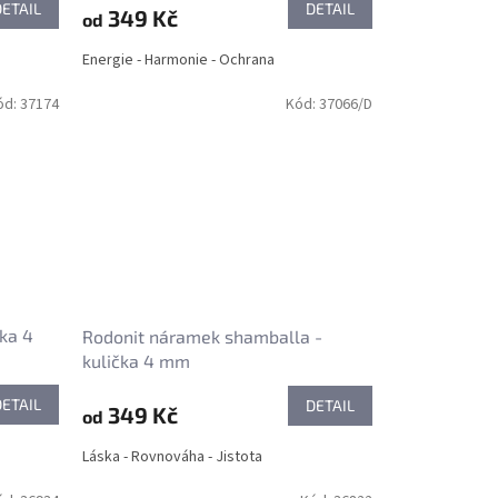
DETAIL
DETAIL
349 Kč
od
Energie - Harmonie - Ochrana
ód:
37174
Kód:
37066/D
čka 4
Rodonit náramek shamballa -
kulička 4 mm
DETAIL
DETAIL
349 Kč
od
Láska - Rovnováha - Jistota