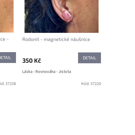
ce -
Rodonit - magnetické náušnice
DETAIL
DETAIL
350 Kč
Láska - Rovnováha - Jistota
ód:
37238
Kód:
37220