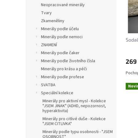
s
o
n
Neopracované minerály
p
d
e
Tvary
r
u
l
o
k
Zkameněliny
d
t
Minerály podle účelu
u
ů
Minerály podle nemoci
Sodal
k
ZNAMENÍ
t
Minerály podle čaker
ů
269
Minerály podle životního čísla
Minerály pro krásu a péči
Pochop
Minerály podle profese
SVATBA
Novi
Speciální kolekce
Minerály pro aktivní mysl - Kolekce
"JSEM JINAK" (ADHD, nepozornost,
hyperaktivita)
Minerály pro citlivé duše - Kolekce
"JSEM CITLIVKA"
Minerály podle typu osobnosti - "JSEM
OSOBNOST"