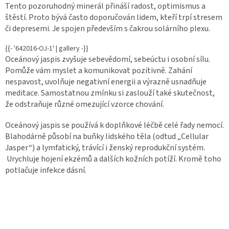
Tento pozoruhodný minerál přináší radost, optimismus a
štěstí. Proto bývá často doporučován lidem, kteří trpí stresem
či depresemi. Je spojen především s čakrou solárního plexu.
{{- '642016-OJ-1' | gallery -}}
Oceánový jaspis zvyšuje sebevědomí, sebeúctu i osobní sílu.
Pomůže vám myslet a komunikovat pozitivně. Zahání
nespavost, uvolňuje negativní energii a výrazně usnadňuje
meditace. Samostatnou zmínku si zaslouží také skutečnost,
že odstraňuje různé omezující vzorce chování.
Oceánový jaspis se používá k doplňkové léčbě celé řady nemocí.
Blahodárně působí na buňky lidského těla (odtud „Cellular
Jasper“) a lymfatický, trávící i ženský reprodukční systém.
Urychluje hojení ekzémů a dalších kožních potíží. Kromě toho
potlačuje infekce dásní.