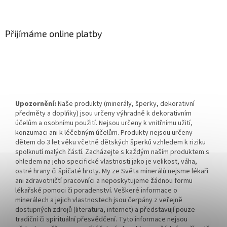
Přijímáme online platby
Upozornění:
Naše produkty (minerály, šperky, dekorativní
předměty a doplňky) jsou určeny výhradně k dekorativním
účelům a osobnímu použití. Nejsou určeny k vnitřnímu užití,
konzumaci ani k léčebným účelům. Produkty nejsou určeny
dětem do 3 let věku včetně dětských šperků vzhledem k riziku
spolknutí malých částí. Zacházejte s každým naším produktem s
ohledem na jeho specifické vlastnosti jako je velikost, váha,
ostré hrany či špičaté hroty. My ze Světa minerálů nejsme lékaři
ani zdravotničtí pracovníci a neposkytujeme žádnou formu
lékařské pomoci či poradenství. Veškeré informace o
minerálech a jejich vlastnostech jsou čerpány z veřejně
dostupných zdrojů (literatura, internet) a představují pouze
tradiční či spirituální přesvědčení. Tyto informace nejsou