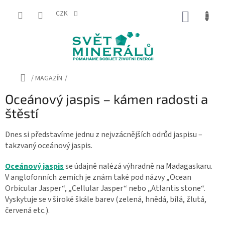
Přejít
na
CZK
NÁKUP
obsah
KOŠÍK
Domů
/
MAGAZÍN
/
Oceánový jaspis – kámen radosti a
štěstí
Dnes si představíme jednu z nejvzácnějších odrůd jaspisu –
takzvaný oceánový jaspis.
Oceánový jaspis
se údajně nalézá výhradně na Madagaskaru.
V anglofonních zemích je znám také pod názvy „Ocean
Orbicular Jasper“, „Cellular Jasper“ nebo „Atlantis stone“.
Vyskytuje se v široké škále barev (zelená, hnědá, bílá, žlutá,
červená etc.).