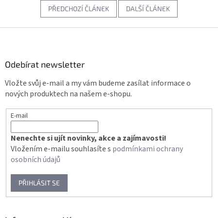
PŘEDCHOZÍ ČLÁNEK
DALŠÍ ČLÁNEK
Z
á
p
a
Odebírat newsletter
t
Vložte svůj e-mail a my vám budeme zasílat informace o
í
nových produktech na našem e-shopu.
E-mail
Nenechte si ujít novinky, akce a zajímavosti!
Vložením e-mailu souhlasíte s
podmínkami ochrany
osobních údajů
PŘIHLÁSIT SE